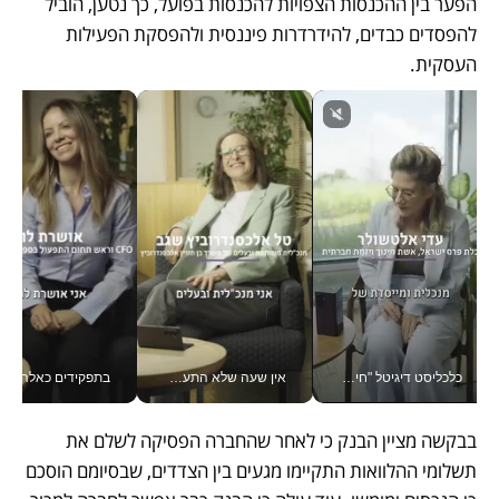
הפער בין ההכנסות הצפויות להכנסות בפועל, כך נטען, הוביל 
להפסדים כבדים, להידרדרות פיננסית ולהפסקת הפעילות 
העסקית.
כלכליסט דיגיטל "חינוך הוא המשימה של החיים שלי"_v
אין שעה שלא התעסקתי במשבר - טל אלכסנדרוביץ’ שגב מנהלת משברים תקשורתיים מכל מקום עם ה- Galaxy Z Fold8 Ultra שלה_v
בתפקידים כאלה אי אפשר לח
בבקשה מציין הבנק כי לאחר שהחברה הפסיקה לשלם את 
תשלומי ההלוואות התקיימו מגעים בין הצדדים, שבסיומם הוסכם 