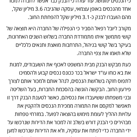
כי הנכסים ימומשו. עוד עולה כי הבנק כבר אפשר לחברה למכור 
אחד מהנכסים באופן עצמאי, עסקה שהניבה 3.6 מיליון שקל, 
מהם הועברו לבנק כ-3.1 מיליון שקל להפחתת החוב.
מקורב ליובל רפאל הסביר כי הנפילה של החברה היא תוצאה של 
קושי מתמשך איתו מתמודדת החברה בשלוש השנים האחרונות, 
בעיקר בשל קושי בניהול, התרחבות מואצת ותנאים כלכליים 
שלא תאמו את צפי החברה.
כעת מבקש הבנק מבית המשפט לאכוף את השעבודים, למנות 
את בא כוחו עו"ד ישראל בכר ככונס נכסים קבוע ולהסמיכו 
לתפוס חזקה בשלושת הנכסים, לנהל אותם ולמכור אותם לצורך 
פירעון החוב. הבקשה הוגשה בהסכמת החברות, בעל השליטה 
ובני משפחתו ששיעבדו את נכסיהם, כאשר לטענת הבנק דרך זו 
תאפשר למקסם את התמורה ממכירת הנכסים ולהקטין את 
עלויות ההליך לעומת מימוש בהוצאה לפועל. במזרחי טפחות 
מבהירים כי הבנק דורש בשלב זה למכור את הדירות שנרכשו על 
ידי החברה כדי לפתח את עסקיה, ולא את הדירות שנרכשו למען 