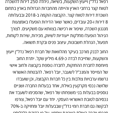
רפאל נדל"ן וייעוץ השקעות, בשיאה, ניהלה 250 דירות להשכרה 
לטווח קצר ברחבי הארץ והייתה מהחברות הגדולות בארץ בתחום 
השכרת דירות לטווח קצר. הקבוצה הוקמה ב-2018 ובבעלותה 
8 דירות ו-20 עובדים, כאשר שאר הדירות הופעלו באמצעות 
מנגנון השכרה, שיפור או רכישה בצוותא עם משקיעים. לצורך 
הניהול הופעלו מחלקות ייעודיות לשיווק, מכירות, שירות לקוחות, 
תפעול, הנהלת חשבונות, עיצוב פנים ובקרת תשואה.
החוב לבנק מורכב בעיקר מהלוואות של חברת רפאל נדל"ן ייעוץ 
והשקעות, שחייבת לבדה כ-4.69 מיליון שקל. יתרת החוב 
מיוחסת לחברת ההחזקות, לחברה נוספת בקבוצה ולחוב אישי 
של המייסד והמנכ"ל לשעבר, יובל רפאל. להבטחת האשראי 
נרשמו ערבויות צולבות בין כל חברות הקבוצה, וכן שועבדו 
שלושה נכסי מקרקעין באילת, אחד בבעלות החברה ושניים 
נוספים בבעלות בני משפחתו של רפאל, שהסכימו לשעבד את 
נכסיהם לטובת האשראי העסקי. יחד עם יובל רפאל, צורפו 
לבקשה גם חברת רומי נדל"ן שבבעלות יובל ומחזיקה ב-70% 
מנכסי יוקרה באילת בשכונת שחמון. על פי בדיקת כלכליסט, 