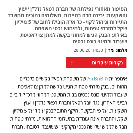
הסיפור מאחורי נפילתה של חברת רפאל נדל"ן ייעוץ
והשקעות: ירידה חדה בתיירות, תשלומים נמוכים ממשרד
התיירות וניהול לקוי - כל אלה הובילו לחוב של 5 מיליון
שקל למזרחי טפחות, ולמימוש נכסי משפחה
באילת; הבנק הגיש למחוזי בקשה למתן צו לאכיפת
שעבוד ולמינוי כונס נכסים
אלמוג עזר
|
14:33, 28.06.26
+
נקודות עיקריות
אימפריית 
ה-AirBnB
 של משפחת רפאל בקשיים כלכליים 
נפתח בכרטיסייה חדשה
מהותיים. בנק מזרחי טפחות הגיש בקשה למתן צו לאכיפת 
שעבוד ולמינוי כונס נכסים בבית המשפט המחוזי מרכז לוד ביום 
רביעי האחרון, נגד יובל רפאל וחברת רפאל נדל"ן וייעוץ 
השקעות. על פי הבקשה, היקף החוב לבנק עומד על 5 מיליון 
שקל, והחברה אינה עומדת בתשלומי ההלוואות. מזרחי טפחות 
מבקש לממש שלושה נכסי מקרקעין ששועבדו לטובתו. חברת 