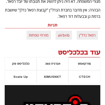
מגורי המשפחה. לא היה ניתן להשיג את תגובתו של יובל רפאל.
הבהרה: אין מדובר בחברת הנדל"ן "קבוצת רפאל נדלן" שיושבת 
ברמת גן ובבעלות דוד רפאל. 
תגיות
רפאל נדל"ן
airbnb
מזרחי טפחות
עוד בכלכליסט
פודקאסט
אנרגיה 360
כלכליסט טק
Scale Up
XIMUSNXT
CTECH
יסייה חדשה
נפתח בכרטיסייה חדשה