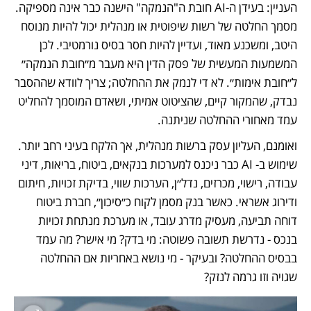
העניין: בעידן ה-AI חובת ה"הנמקה" הישנה כבר אינה מספיקה. 
מסמך החלטה של רשות שיפוטית או מנהלית יכול להיות מנוסח 
היטב, ומשכנע מאוד, ועדיין להיות חסר בסיס נורמטיבי. לכן 
המשמעות המעשית של פסק הדין היא מעבר מ״חובת הנמקה״ 
ל״חובת אימות״. לא די לנמק את ההחלטה; צריך לוודא שההסבר 
נבדק, שהמקור קיים, שהציטוט אמיתי, ושאדם המוסמך להחליט 
עמד מאחורי ההחלטה שניתנה.
ואומנם, העליון עסק ברשות מנהלית, אך הלקח בעיני רחב יותר. 
שימוש ב- AI כבר ניכנס למערכות בנקאים, ביטוח, בריאות, דיני 
עבודה, רישוי, מכרזים, נדל״ן, הערכות שווי, בדיקת זכויות, חיתום 
ודירוג אשראי. כאשר בנק מסמן לקוח כ״סיכון״, חברת ביטוח 
דוחה תביעה, מעסיק מדרג עובד, או מערכת מנתחת זכויות 
בנכס - נדרשת תשובה פשוטה: מי בדק? מי אישר? מה עמד 
בבסיס ההחלטה? ובעיקר - מי נושא באחריות אם ההחלטה 
שגויה וזו גרמה לנזק?