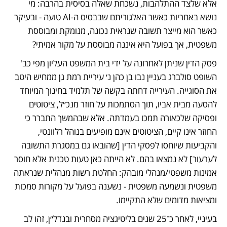
אלא שלצד ההתלהבות, נשכחת שאלה בסיסית בהרבה: מי 
נושא באחריות כאשר האלגוריתם שבבסיס ה-AI טועה - ובעיקר 
כאשר הוא מייצר תשובה שנראית נכונה, מנומקת ומבוססת 
משפטית, אך בפועל היא איננה מבוססת על מקור אמיתי?
פסק הדין שניתן לאחרונה על ידי בית המשפט העליון מפי כב' 
השופט סולברג בעניין נבו בן כהן נ׳ עיריית רמת גן ממחיש היטב 
את הסוגייה. העירייה דחתה בקשה של תלמיד בחינוך המיוחד 
להסעה מבית אביו, תוך הסתמכות על חוזר מנכ״ל, ציטוטים 
ופסיקה שלכאורה תמכו בעמדתה. אלא שבהמשך התברר כי 
החוזר אינו קיים, הציטוטים אינם מופיעים בנוהל רלוונטי, 
והקביעות שיוחסו לפסקי הדין [שהובאו גם במסגרת התשובה 
לערעור] לא נמצאו בהם. לא הייתה כאן טעות טכנית אלא חוסר 
אמינות משפטי/מנהלי מובהק: החלטת רשות מנהלית שנראתה 
משפטית ונשמעה משפטית - נשענה בפועל על מקורות סמכות 
ומציאות מדומים שלא התקיימו. 
בעיניי, לאחר כ־25 שנים בליטיגציה מסחרית ובנדל״ן, זהו לב 