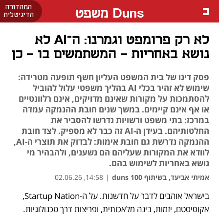
המהדורה
Duns משפט
הדיגיטלית
לא רק פרומפט וגמרנו: ה־AI לא
נושא באחריות - המשתמשים בו - כן
פסק דינו של בית המשפט העליון חשף תופעה מטרידה:
שימוש לא זהיר בכלי AI בהליך משפטי עלול להוביל
להסתמכות על מקורות שאינם מדויקים, אינם רלוונטיים
או אף אינם קיימים. במשך שנים חובת ההנמקה עמדה
במרכז: בתי משפט ורשויות נדרשו להסביר את
החלטותיהם. בעידן ה-AI זה כבר לא מספיק. לצד חובת
ההנמקה נדרשת גם חובת אימות: לבדוק את תוצרי ה-AI,
לוודא את המקורות שעליהם הם נשענים, ולהבהיר מי
נושא באחריות לשימוש בהם.
אמיתי אביעד, בשיתוף duns 100
|
14:58, 02.06.26
בישראל אוהבים לדבר על חדשנות. על ה-Startup Nation, 
נפתח בכרטיסייה חדשה
אקוסיסטם, יזמות, בינה מלאכותית, ופריצות דרך טכנולוגיות. 