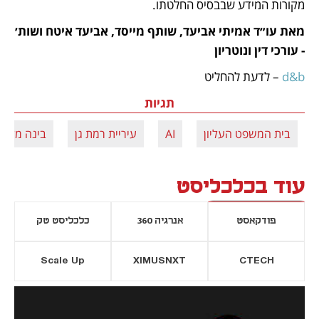
מקורות המידע שבבסיס החלטתו.
מאת עו״ד אמיתי אביעד, שותף מייסד, אביעד איטח ושות׳ 
- עורכי דין ונוטריון
d&b 
– לדעת להחליט
תגיות
בית המשפט העליון
AI
עיריית רמת גן
בינה מלאכ
עוד בכלכליסט
פודקאסט
אנרגיה 360
כלכליסט טק
Scale Up
XIMUSNXT
CTECH
יסייה חדשה
נפתח בכרטיסייה חדשה