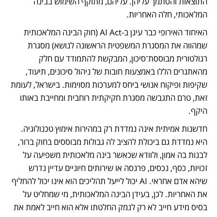
התוצאות והסתמך עליהן. עליהם, מתוקף השימוש בבינה 
המלאכותי, חלה האחריות.  
האיחוד האירופי כבר עיגן ב-AI Act (חוק הבינה המלאכותית 
שמהווה את המסגרת המשפטית הראשונה לנושא) מסגרת 
רגולטורית מבוססת־סיכון, המבקשת להתמודד עם חלק 
מהאתגרים הללו באמצעות חובות של ניהול סיכונים, תיעוד, 
שקיפות ופיקוח אנושי ביחס למערכות מסוימות. בישראל, לעומת 
זאת, טרם התגבשה מסגרת חקיקתית רוחבית ומחייבת באותו 
היקף.
חדשנות אמיתית אינה נמדדת רק במהירות אימוץ טכנולוגיה. 
היא נמדדת גם ביכולת להציב לה גבולות מבוססים בחוק ברור, 
לבנות בה אמון, ולוודא שכאשר בינה מלאכותית משפיעה על 
זכויות, כסף, נכסים, פרנסה או שירותים חיוניים עדיין נדרש 
שיהא אדם אחראי. AI יכול לייעל תהליכים הוא אינו יכול להחליף 
את האחריות. לכן, בעידן הבינה המלאכותית, מי שמחליט על 
בסיס מידע חייב לא רק לנמק החלטתו אלא הוא חייב לאמת את 