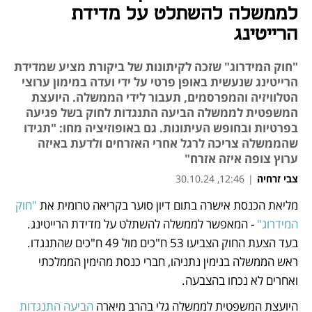
לממשלה להשתלט על מדידת
הרייטינג
"חוק המידרוג" שזכה לקיתונות של ביקורת מציע שמדידת
הרייטינג שנעשית באופן פרטי על ידי ועדה במימון ערוצי
הטלוויזיה והמפרסמים, תעבור לידי הממשלה. היועצת
המשפטית לממשלה הביעה התנגדות לחוק בשל פגיעה
בפרטיות ובחופש העיתונות. גם באופוזיציה מחו: "תגידו
שהממשלה צריכה לרגל אחרי האזרחים ולדעת באיזה
ערוץ צופה איזה אזרח"
צבי זרחיה
|
12:46, 30.10.24
מליאת הכנסת אישרה בתום דיון סוער בקריאה טרומית את 
"חוק 
נפתח בכרטיסייה חדשה
נפתח בכרטיסייה חדשה
המידרוג"
 - המאפשר לממשלה להשתלט על מדידת הרייטינג. 
בעד הצעת החוק הצביעו 53 ח"כים מול 49 ח"כים שהתנגדו. 
ראש הממשלה בנימין נתניהו, חברי כנסת מהימין הממלכתי 
ואחרים לא נכחו בהצבעה. 
היועצת המשפטית לממשלה גלי בהרב מיארה 
הביעה התנגדות 