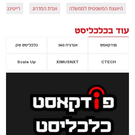
היועצת המשפטית לממשלה
ועדת המדרוג
רייטינג
עוד בכלכליסט
פודקאסט
אנרגיה 360
כלכליסט טק
Scale Up
XIMUSNXT
CTECH
יסייה חדשה
נפתח בכרטיסייה חדשה