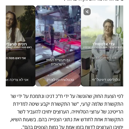
כלכליסט דיגיטל "חינוך הוא המשימה של החיים שלי"_v
טכנולוגיה זה לא רק בהייטק: גם תעשיית המזון הישראלית מאמצת כלי AI, אוטומציה וניתוח דאטה בזמן אמת
אני לא צריכה את המשרד:
לפי הצעת החוק שהוגשה על ידי ח"כ דנינו ונתמכת על ידי שר 
התקשורת שלמה קרעי, "שר התקשורת יקבע שיטה למדידת 
הרייטינג של ערוצי הטלוויזיה. הערוצים יחויבו להעביר לשר 
התקשורת אחת לחודש את נתוני הצפייה בהם. בשעות השיא, 
יחויבו הערוצים לדווח בזמן אמת על כמות הצופים בהם". 