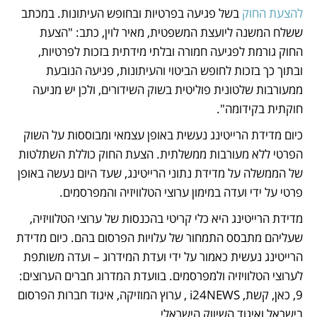
להצעת החוק
 בשל פגיעה בפרטיות ובחופש העיתונות. במכתב 
ששלח המשנה ליועצת המשפטית, מאיר לוין, כתב: "הצעת 
החוק גורמת לפגיעה חמורה ובלתי מידתית בזכות לפרטיות, 
ובתוך כך בזכות לחופש הביטוי והעיתונות, פגיעה הנובעת 
ממעורבות שלטונית פוליטית בשוק השידורים, ולכן יש מניעה 
חוקתית בקידומה".
כיום מדידת הרייטינג נעשית באופן עצמאי ומבוססות על השוק 
הפרטי ללא מעורבות ממשלתית. הצעת החוק כוללת השתלטות 
של הממשלה על מדידת נתוני הרייטינג, שעד היום נעשה באופן 
פרטי על ידי ועדה במימון ערוצי הטלוויזיה והמפרסמים.
מדידת הרייטינג היא כלי קריטי בהכנסות של ערוצי הטלוויזיה, 
שעליהם מתבסס התמחור של עלויות הפרסום בהם. כיום מדידת 
הרייטינג נעשית כאמור על ידי ועדת המידרוג – ועדה משותפת 
לערוצי הטלוויזיה ולמפרסמים. בוועדת המדרוג חברים הערוצים: 
9, כאן, קשת, i24NEWS , ערוץ המוזיקה, איגוד חברות הפרסום 
בישראל ואיגוד השיווק הישראלי.