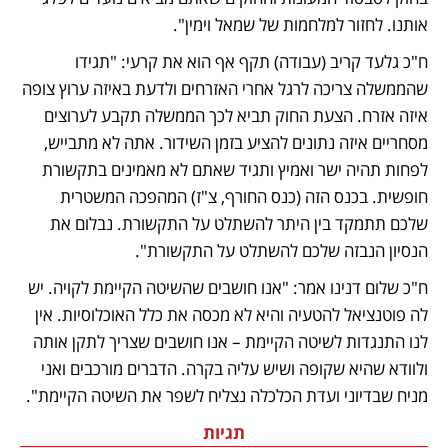
אותנו. לחזור למלחמות של שמאל וימין".  
ח"כ גלעד קריב (עבודה) תקף אף הוא את קרעי: "תגידו 
שהממשלה צריכה לרגל אחרי האזרחים ולדעת באיזה ערוץ צופה 
איזה אזרח. הצעת החוק תביא לכך הממשלה תקבע לערוצים 
מסחריים איזה נתונים להציע בזמן השידור. אתה לא מתבייש, 
לפחות תהיה ישר ואמיץ ותגיד שאתם לא מאמינים בתקשורת 
חופשית. בכנס הזה (כנס החורף, צ"ז) המהפכה המשטרית 
שלכם תתמקד בין היתר להשתלט על התקשורת. נבלום את 
הנסיון הנבזה שלכם להשתלט על התקשורת".
ח"כ שלום דנינו אמר: "אנו חושבים שהשיטה הקיימת לקויה. יש 
לה פוטנציאל להטעיה והיא לא מכסה את כלל האוכלוסיות. אין 
לנו התנגדות לשיטה הקיימת – אנו חושבים שצריך לתקן אותה 
ולוודא שהיא שקופה ושיש עליה בקרה. הדברים מורכבים ואני 
מניח שבדיוני ועדת הכלכלה נצליח לשפר את השיטה הקיימת".
תגיות