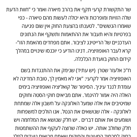
שר התקשורת קרעי תקף את בהרב מיארה ואמר כי "חוות הדעת 
שלה הזויות ומופרכות והיא יכולה לעשות מהם טיארה - כפי 
שאמרו הגששים". לטענתו בהצעת החוק אין שום פגיעה 
בפרטיות והיא תעבור את ההתאמות ותשקף את הנתונים 
העדכניים של הרייטינג לציבור. אתם מפחדים מהאמת הזו"- 
קרא לעבר האופוזיציה. דנינו הודיע כי יוכנסו שינויים במהלך 
קידום החוק בוועדת הכלכלה. 
ח"כ אלעזר שטרן  (יש עתיד) שנימק את ההתנגדות בשם 
האופוזיציה אמר לקרעי: "אני לא מאמין לך, טובת המדינה לא 
עומדת לנגד עיניך. הסיפור של קואליציה ואופוזיציה בימים 
האלה היה אמור להיגמר. אתם מביאים חוקי הסטה וחוקים 
שמיטיבים את אלה שמעל האלונקה על חשבון אלה שמתחת 
לאלונקה - אלה שנושאים את הנטל. אנו הולכים למשפחות 
ושומעים את אותם דברים . יש חלק שנושא את המלחמה ויש 
חלק שחולב אותה. יש כאלה שרוצה לעקוף את ההשתמטות 
בחוק לסבסוד המעונות והחוקים שאתם מביאים נועדים לפלג 