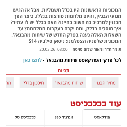
המכוניות הראשונות היו בכלל חשמליות, אבל אז הגיעו
מנועי הבנזין, והיום מלחמות פורצות בגללו. כיצד הפך
הבנזין למרכיב כה חשוב בחיינו? האם בכלל יש לו עתיד?
איך חוסכים בדלק, ומה יקרה בעקבות המלחמה? על
השאלות האלה נענה בפרק החדש של שיחות מהבגאז'.
המכונית שלפניה הצטלמנו: ניסאן סילביה S14
תומר הדר ומאור שלום סויסה
|
08:00, 20.03.26
לכל פרקי הפודקאסט שיחות מהבגאז' - 
לחצו כאן
נפתח בכרטיסייה חדשה
תגיות
מחיר הבנזין
שיחות מהבגאז'
חיסכון בדלק
מחיר 
עוד בכלכליסט
פודקאסט
אנרגיה 360
כלכליסט טק