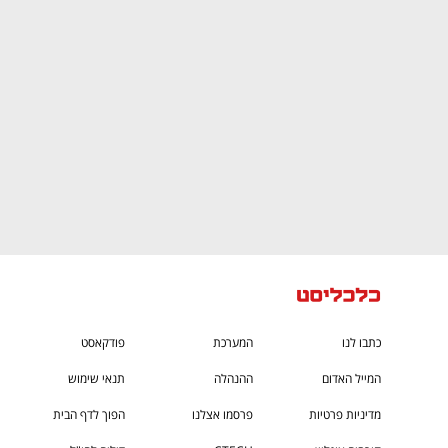
CTech – the
הבית של ההייטק הישראלי
כתבו לנו
המערכת
פודקאסט
המייל האדום
ההנהלה
תנאי שימוש
מדיניות פרטיות
פרסמו אצלנו
הפוך לדף הבית