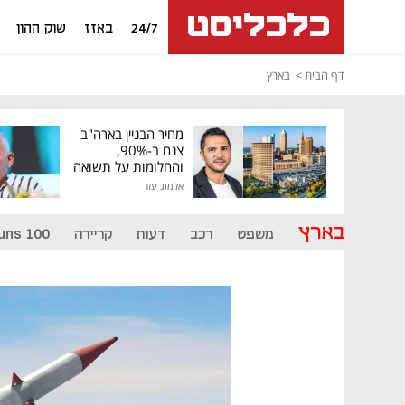
24/7
באזז
שוק ההון
דף הבית
בארץ
מחיר הבניין בארה"ב
צנח ב-90%,
והחלומות על תשואה
גבוהה התנפצו
אלמוג עזר
בארץ
משפט
רכב
דעות
קריירה
uns 100