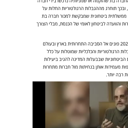
כפי שנהוג כיום. עוד עולה מן ההצעה כי החברה בת שהוקמה או שמניותיה נרכשו בידי חברה 
ממשלתית לא תהיה חברה בת ממשלתית, ובכך תוחרג מההגבלות הרגולטוריות החלות על 
החברות הממשלתיות. עוד מוצע כי חברה ממשלתית ביטחונית שמבקשת למכור חברה בת 
תוכל לעשות זאת באישורן של רשות החברות והוועדה לביטחון לאומי של הכנסת, מבלי הצורך 
השינויים המוצעים בתוכנית הכלכלית ל-2026 פונים אל הסביבה התחרותית בארץ ובעולם 
שבהן פועלות החברות הביטחוניות. המגבלות הרגולטוריות והכלכליות שמוטלות על כלל 
החברות הממשלתיות מקשות על החברות הביטחוניות שבבעלות המדינה להגיב ביעילות 
למגמות בשוק הנשק העולמי ולעתים תכופות מעמידות אותן בנחיתות מול חברות מתחרות 
 רבה יותר.