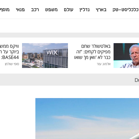
כלכליסט-טק
בארץ
נדל"ן
עולם
משפט
רכב
פנאי
מוסף
באלטשולר שחם
וויקס ממש
מפיקים לקחים: "זה
ביוקר על ר
כבר לא 'וואן מן' שואו
44
של גילעד"
אלמוג עזר
סופי שולמן
מיליון דולר
D