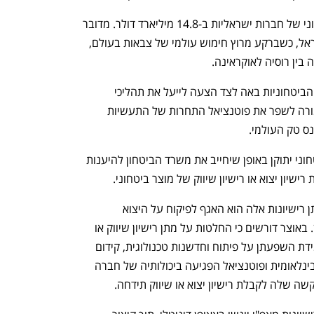
בשנת 2024 הסתכם היקף הייצוא הביטחוני של חברות ישראליות ב-14.8 מיליארד דולר. מדובר 
בשיא של כל הזמנים ביצוא של נשק מישראל, כשברקע מרוץ חימוש עולמי של צבאות בעולם, 
ין רוסיה לאוקראינה.   
ההצעה להקל את הרגולציה על החברות הביטחוניות באה לצד הצעה לייעל את תהליכי 
הפיקוח על הייצוא הביטחוני מישראל ואמורה לשפר את פוטנציאל התחרות של התעשיות 
ס טק העולמי. 
לפי התוכנית, חוק הפיקוח על היצוא הביטחוני יתוקן באופן שיחייב את משרד הביטחון להיענות 
הגוף שאמון מטעם משרד הביטחון על מתן רישיונות אלה הוא האגף לפיקוח על היצוא 
הביטחוני (אפ"י) שבראשו עומדת רחלי חן. באוצר דורשים כי החלטות על מתן רישיון שיווק או 
יצוא של נשק יקחו בחשבון שיקולים על מידת השפעתן על פיתוח וחדשנות טכנולוגית, קידום 
יכולות של התעשיות הישראליות בזירה הבינלאומית ופוטנציאל הפגיעה ביכולותיה של חברה 
 שלה לקבלת רישיון יצוא או שיווק תידחה. 