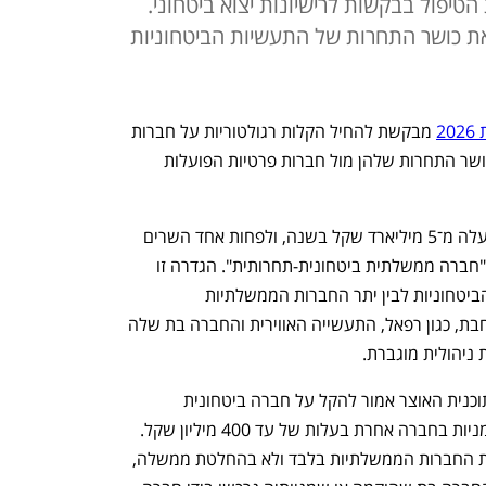
ה ולקצר ל-30 יום את הטיפול בבקשות לרישיונות יצוא ביטחוני.
ו את כושר התחרות של התעשיות הביטחוניות
2
 מבקשת להחיל הקלות רגולטוריות על חברות 
ממשלתיות-ביטחוניות בניסיון לשפר את כושר התחרות שלהן מול חברות פרטיות הפועלות 
חברה ממשלתית-ביטחונית שמכניסה למעלה מ־5 מיליארד שקל בשנה, ולפחות אחד השרים 
שממונים עליה הוא שר הביטחון, תוגדר כ"חברה ממשלתית ביטחונית-תחרותית". הגדרה זו 
נועדה להבחין בין החברות הממשלתיות הביטחוניות לבין יתר החברות הממשלתיות 
הביטחוניות המקיימות פעילות עסקית נרחבת, כגון רפאל, התעשייה האווירית והחברה בת שלה 
ניהולית מוגברת.
תיקון חוק החברות הממשלתיות הכלול בתוכנית האוצר אמור להקל על חברה ביטחונית 
ממשלתית המקימה חברה בת או רוכשת מניות בחברה אחרת בעלות של עד 400 מיליון שקל. 
במצב זה, המהלך יהיה טעון באישור רשות החברות הממשלתיות בלבד ולא בהחלטת ממשלה, 