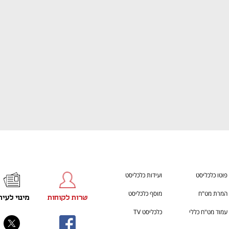
ענף במתח גבוה
מדברים כלכלה, עסקים ומה שב
פוטו כלכליסט
ועידות כלכליסט
המרת מט"ח
מוסף כלכליסט
שרות לקוחות
מינוי לעית
עמוד מט"ח כללי
כלכליסט TV