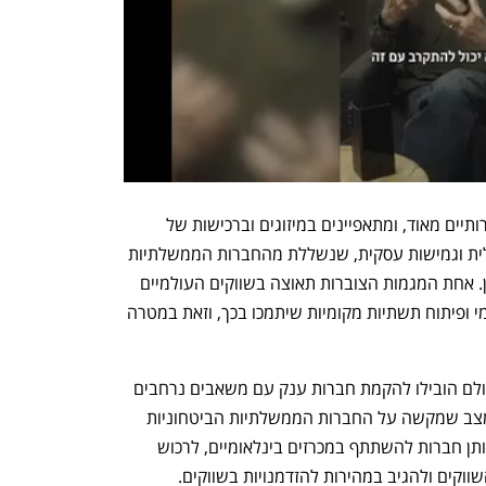
השווקים הביטחוניים בעולם דינמיים ותחרותיים מאוד, ומתאפיינים במיזוגים וברכישות של 
חברות תוך שיתופי פעולה, מהירות תפעולית וגמישות עסקית, שנשללת מהחברות הממשלתיות 
בשל ההגבלות הרגולטוריות החלות עליהן. אחת המגמות הצוברות תאוצה בשווקים העולמיים 
היא העדפתן של מדינות רבות לייצור מקומי ופיתוח תשתיות מקומיות שיתמכו בכך, וזאת במטרה 
מיזוגים ורכישות של חברות ביטחוניות בעולם הובילו להקמת חברות ענק עם משאבים נרחבים 
המרחיבים את יכולות ההשקעה שלהן – מצב שמקשה על החברות הממשלתיות הביטחוניות 
מישראל. הרגולציה הנוכחית מקשה על אותן חברות להשתתף במכרזים בינלאומיים, לרכוש 
וקים ולהגיב במהירות להזדמנויות בשווקים.