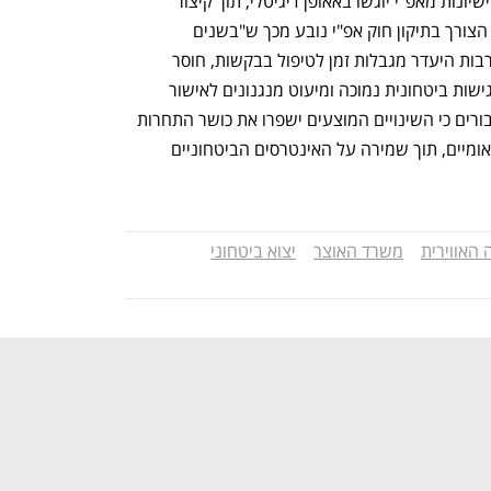
עוד עולה מן ההצעה, כי בקשות לקבלת רישיונות מאפ"י יוגשו באאופן דיגיטלי, תוך קיצור 
תהליכים וצמצום ביורוקרטיה. לפי האוצר, הצורך בתיקון חוק אפ"י נובע מכך ש"בשנים 
האחרונות התגלו אתגרים ביישום החוק לרבות היעדר מגבלות זמן לטיפול בבקשות, חוסר 
גמישות רגולטורית לפטור מוצרים בעלי רגישות ביטחונית נמוכה ומיעוט מנגנונים לאישור 
אוטומטי, היוצר עומס ועיכובים". באוצר סבורים כי השינויים המוצעים ישפרו את כושר התחרות 
של התעשיות הישראליות בשווקים הבינלאומיים, תוך שמירה על האינטרסים הביטחוניים 
האווירית
משרד האוצר
יצוא ביטחוני
נפתח בכרטיסייה חדשה
נפתח בכרטיסייה חדשה