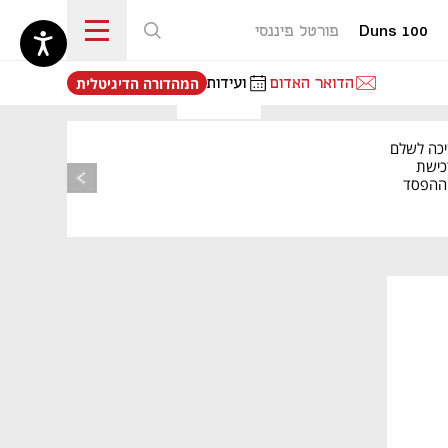
Duns 100
פורטל פיננסי
נפתח בכרטיסייה חדשה
הדואר האדום
ועידות
המהדורה הדיגיטלית
יכה לשלם
כישת
BASE: ההפסד
הרבעוני זינק ל-76