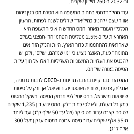
וב-2032 ב-260 מיליון שקלים. 
עוד מהלך דרמטי בתחום התעופה הוא הטלת מס בגין זיהום 
אוויר שצפוי להניב כמיליארד שקלים לשנה לפחות. הרעיון 
הכלכלי העומד מאחרי המס החדש הוא כי התעופה היא 
האחראית על כ-2.5% מפליטת הפחמן הדו-חמצני בעולם 
שאחראית להתחממות כדור הארץ. היות והנזק הזה אינו 
מתומחר כעת, האוצר מציע כי "מי שמזהם, ישלם", ולכן יש 
להכניס את העלויות החיצוניות השליליות האלו אל תוך עלות 
הטיסה בצורה של מס. 
המס הזה כבר קיים בהרבה מדינות ב-OECD לרבות גרמניה, 
אנגליה, צרפת, שוודיה ואוסטריה. הוא יוטל אך ורק על טיסות 
שיוצאות מישראל. המס יוטל לפי מרחק הטיסה ומשקל המטוס 
כמקובל בעולם, ולא לפי כמות דלק. המס ינוע בין 1,235 שקלים 
לטיסה קצרה עבור מטוס קל (של עד 50 אלף ק"ג) ועד ליותר 
מ-95 אלף שקלים עבור טיסה ארוכה במטוס ענק (מעל 300 
אלף ק"ג).