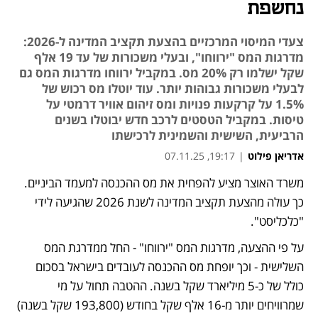
נחשפת
צעדי המיסוי המרכזיים בהצעת תקציב המדינה ל-2026:
מדרגות המס "ירווחו", ובעלי משכורות של עד 19 אלף
שקל ישלמו רק 20% מס. במקביל ירווחו מדרגות המס גם
לבעלי משכורות גבוהות יותר. עוד יוטלו מס רכוש של
1.5% על קרקעות פנויות ומס זיהום אוויר דרמטי על
טיסות. במקביל הטסטים לרכב חדש יבוטלו בשנים
הרביעית, השישית והשמינית לרכישתו
אדריאן פילוט
|
19:17, 07.11.25
משרד האוצר מציע להפחית את מס ההכנסה למעמד הביניים. 
נפתח בכרטיסייה חדשה
כך עולה מהצעת תקציב המדינה לשנת 2026 שהגיעה לידי 
"כלכליסט". 
על פי ההצעה, מדרגות המס "ירווחו" - החל ממדרגת המס 
השלישית - וכך יופחת מס ההכנסה לעובדים בישראל בסכום 
כולל של כ-5 מיליארד שקל בשנה. ההטבה תחול על מי 
שמרוויחים יותר מ-16 אלף שקל בחודש (193,800 שקל בשנה) 