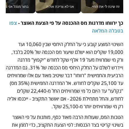
זה שינה לי את החיים: איך עידו איז'ק הופך את הסמארטפון לכלי צילום מקצועי_v
אני לא צריכה את המשרד: רונית שרעבי-חדד מנהלת ארגון של 30000 עובדים מכל מקום_v
בתור מנכל אני מקבל מאות הח
כך ירווחו מדרגות מס ההכנסה על פי הצעת האוצר - 
צפו 
בטבלה המלאה
השינוי המוצע קובע כי על החלק היחסי שבין 10,060 ועד 
19,000 שקלים הוא ישלם שיעור מס הכנסה של 20% בלבד, 
ורק מי שמרוויח מעל 19 אלף שקל לחודש "יקפוץ" מדרגה 
ויידרש לשלם על החלק היחסי מס הכנסה של 31%. גם המדרגה 
הרביעית והחמישית "רווחו" דבר שיטיב מאוד עם אלו שמרוויחים 
עד 25,100 שקלים לחודש. אל המדרגה החמישית (35% מס) 
"נקלעו" עד היום כל מי שמרוויחים החל מ-22,440 שקלים 
לחודש, והחל מתחילת 2026 - אם יאושר התקציב - ייכנסו אליה 
רק מי שמרוויחים יותר מ-25,100 שקל.
הטבות המס, שעולות הרבה מאוד כסף, מותנות על פי האוצר 
בשינוי קריטי בצד הכנסות: לפי הצעת התקציב, כדי לממן את 