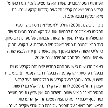
הפחתות המס לעובדים משרד האוצר מציע להטיל מס רכוש על 
קרקע פנויה שאינה קרקע חקלאית (לרבות קרקע שנחשבת 
מלאי עסקי) בגובה 1.5%. 
נזכיר כי בשנת 2000 הוחלט "לאפס" את מס רכוש, וכעת 
החליטו באוצר לנסות להחיות אותו על רקע מצבה הפיננסי של 
הממשלה והצפי להמשך ההוצאות הגבוהות של מערכת הביטחון, 
לצד הרצון להפחית מסים לאוכלוסיה העובדת. עוד קובע החוק 
כי הליכי השומה יעשו באופן מקוון, כאשר ניתן יהיה לבצע שומה 
עצמית, והמס יוטל החל מתחילת שנת 2026. 
באוצר מדגישים כי שיעור המס החדש יהיה זהה לקרקע פנויה 
בבעלות פרטית ולקרקע פנויה בבעלות חברה (עסקית). בעקבות 
השינוי, אדם שהפך לבעל קרקע או חדל להיות בעל קרקע 
ייצטרך החל מ-2026 לדווח לא רק למינהל, אלא גם לרשות 
המסים לצורך ביצוע שומה ותשלום מס. אין עדיין נתונים סופיים 
כמה כסף ייכנס לקופה כתוצאה מצעד זה, אך ההערכות 
הראשוניות באוצר על תוספת של כמה מיליארדי שקלים בשנה.