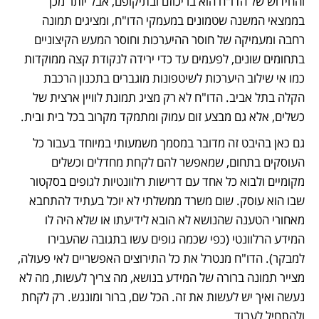
והחידוש של הדו"ח הוא בריכוזם ובתיקופם, אבל יותר מכך 
בממצאי המשנה שטמונים במעמקי הדו"ח, ומציגים תמונה 
רחבה ומעמיקה של חוסר ההיערכות וחוסר המעש הקיצוניים 
בתחומים שונים, לפעמים עד כדי ירידה לנקודת קצה ממוקדות 
כמו אי שילוב היערכות לשיטפונות מוגברים בתכנון הרכבת 
הקלה בתל אביב. הדו"ח לא רק מציג תמונת לוויין ארצית של 
כשלים, אלא גם מבצע זום עמוק ומתמקד מקרוב בכל בית ובית.
גם כאן בהיבט זה מדובר במסמך משמעותי במיוחד בעבור כל 
העוסקים בתחום, שמאפשר להם לקחת מחדלים וכשלים 
מקומיים ולבוא כל אחד עם דרישות רלוונטיות לגופים בסקטור 
שבו הוא עוסק. שום משרד ממשלתי לא יוכל בעתיד להתחבא 
מאחורי הטענה שהנושא לא הובא לידיעתו או שלא היה לו 
המידע הרלוונטי (כפי שכמה גופים עשו בתגובה שהעבירו 
למבקר). הדו"ח מנטרל את כל התירוצים האפשריים לאי פעולה, 
מצייר תמונה ברורה של המידע בנושא, מה צריך לעשות, מה לא 
נעשה ואיך יש לעשות את זה. הכל שם, ברור ומונגש. רק לקחת 
ולהתחיל לעבוד.