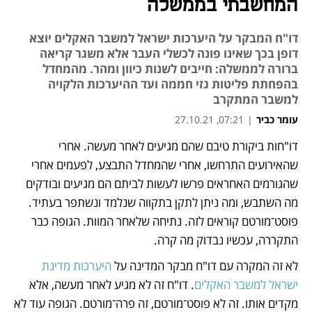
המחשבתי בממשלה
דו"ח המבקר על היערכות ישראל למשבר האקלים יוצא
דופן בכך שאינו פונה לכשלי העבר אלא משגר קריאה
ברורה לממשלה: חייבים לשנות כיוון ומהר. מהמחדל
בהפחתת פליטות גזי חממה ועד ההיערכות הלקויה
למשבר המתקרב
עומר כביר
|
07:21, 27.10.21
דו"חות ביקורת טיבם שהם מגיעים לאחר מעשה. אחרי 
נפתח בכרטיסייה חדשה
נפתח בכרטיסייה חדשה
נפתח בכרטיסייה חדשה
נפתח בכרטיסייה חדשה
שהאירועים התרחשו, אחרי שהמחדל התבצע, לפעמים אחרי 
שהגורמים האחראים פרשו לעשות לביתם הם מגיעים ובודקים 
מה השתבש, ומה ניתן לתקן בתקווה שנלמד ונשתפר בעתיד. 
פוסט־מורטם קוראים לזה. נתיחה שלאחר המוות. הגופה כבר 
התקררה, עכשיו נבדוק מה קרה. 
לא זה המקרה עם דו"ח מבקר המדינה על 
היערכות מדינת 
ישראל למשבר האקלים
. דו"ח זה לא מגיע לאחר מעשה, אלא 
מקדים אותו. זה לא פוסט־מורטם, זה פרה־מורטם. הגופה עוד לא 