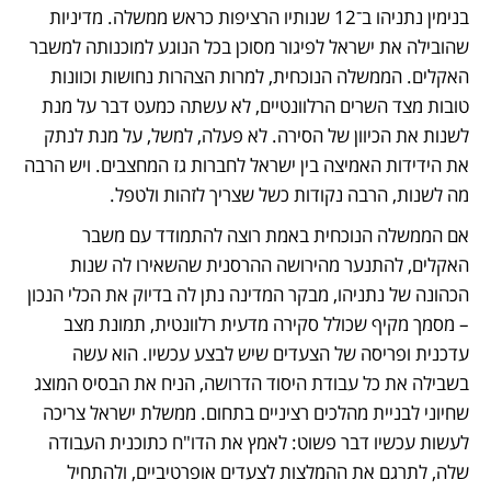
בנימין נתניהו ב־12 שנותיו הרציפות כראש ממשלה. מדיניות 
שהובילה את ישראל לפיגור מסוכן בכל הנוגע למוכנותה למשבר 
האקלים. הממשלה הנוכחית, למרות הצהרות נחושות וכוונות 
טובות מצד השרים הרלוונטיים, לא עשתה כמעט דבר על מנת 
לשנות את הכיוון של הסירה. לא פעלה, למשל, על מנת לנתק 
את הידידות האמיצה בין ישראל לחברות גז המחצבים. ויש הרבה 
מה לשנות, הרבה נקודות כשל שצריך לזהות ולטפל. 
אם הממשלה הנוכחית באמת רוצה להתמודד עם משבר 
האקלים, להתנער מהירושה ההרסנית שהשאירו לה שנות 
הכהונה של נתניהו, מבקר המדינה נתן לה בדיוק את הכלי הנכון 
– מסמך מקיף שכולל סקירה מדעית רלוונטית, תמונת מצב 
עדכנית ופריסה של הצעדים שיש לבצע עכשיו. הוא עשה 
בשבילה את כל עבודת היסוד הדרושה, הניח את הבסיס המוצג 
שחיוני לבניית מהלכים רציניים בתחום. ממשלת ישראל צריכה 
לעשות עכשיו דבר פשוט: לאמץ את הדו"ח כתוכנית העבודה 
שלה, לתרגם את ההמלצות לצעדים אופרטיביים, ולהתחיל 