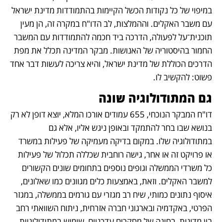
במיפוי של כל נקודות הכשל הקיימות בהתמודדות מדינת ישראל 
עם משבר האקלים. וההמלצות, לב הדו"ח במקרה זה, הן מעין 
תוכנית־על לפעולה, הדרכה ביד חכמה להתמודדות עם המשבר 
החמור בהיסטוריה של האנושות. מבקר המדינה תכלל את מפת 
הדרכים הכוללת של מדינת ישראל, והיא צריכה לעשות דבר אחד 
פשוט: להקשיב לו.
גם המתודולוגיה שונה 
דו"ח המבקר הנוכחי, 655 עמודים אורכו המלא, יוצא דופן לא רק 
בנושא שבו בחר להתמקד ובאופן ניגש אליו, אלא גם 
במתודולוגיה שלו. במקום בדיקה מעמיקה של פעילות במשרד 
או פרויקט זה או אחר, גישה רוחבית שכללה תכלול של פעילות 
כל משרדי הממשלה וגופים נוספים בתחומים שונים הקשורים 
למשבר האקלים. וזאת, באמצעות כלים מגוונים כמו שאלונים, 
איסוף נתונים כמותי, שיח רב מגזרי עם גורמים בממשלה, במגזר 
הפרטי, באקדמיה ובארגוני חברה אזרחית, ניתוח השוואתי רחב 
בין מדינות, בחינה של מחקרים עדכניים, שימוש במתודולוגיית 