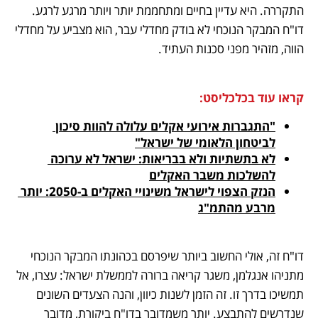
התקררה. היא עדיין בחיים ומתחממת יותר ויותר מרגע לרגע. 
דו"ח המבקר הנוכחי לא בודק מחדלי עבר, הוא מצביע על מחדלי 
הווה, מזהיר מפני סכנות העתיד. 
קראו עוד בכלכליסט:
"התגברות אירועי אקלים עלולה להוות סיכון 
לביטחון הלאומי של ישראל"
לא בתשתיות ולא בבריאות: ישראל לא ערוכה 
להשלכות משבר האקלים
הנזק הצפוי לישראל משינויי האקלים ב-2050: יותר 
מרבע מהתמ"ג
דו"ח זה, אולי החשוב ביותר שיפרסם בכהונתו המבקר הנוכחי 
מתניהו אנגלמן, משגר קריאה ברורה לממשלת ישראל: עצרו, אל 
תמשיכו בדרך זו. זה הזמן לשנות כיוון, והנה הצעדים השונים 
שנדרשים להתבצע. יותר משמדובר בדו"ח ביקורת, מדובר 