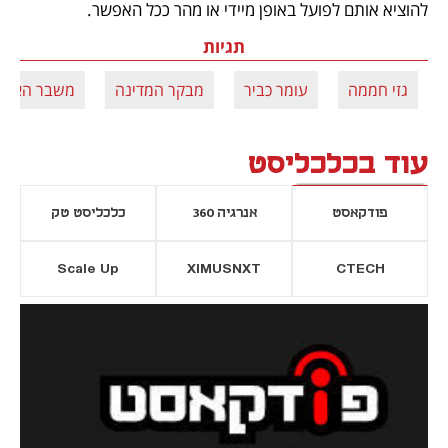
להוציא אותם לפועל באופן מיידי או מהר ככל האפשר.
תגיות
גזי חממה
עומר כביר
מבקר המדינה
משבר האקל
עוד בכלכליסט
פודקאסט
אנרגיה 360
כלכליסט טק
Scale Up
XIMUSNXT
CTECH
יסייה חדשה
נפתח בכרטיסייה חדשה