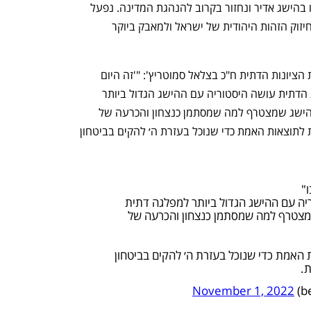
למזבלה". יו"ר ש"ס אריה דרעי אמר: "זכינו בהישג אדיר ונחזור בקרוב להנהגת המדינה. נפעל 
בכל הכוח למען השכבות החלשות, למען חיזוק הזהות היהודית של ישראל ולמאבק ביוקר 
עם פרסום תוצאות האמת צייץ יו"ר מפלגת הציונות הדתית ח"כ בצלאל סמוטריץ': "'זה היום 
עשה ה' נגילה ונשמחה בו'. היום הציונות הדתית עושה היסטוריה עם ההישג הגדול ביותר 
למפלגה דתית לאומית מאז קום המדינה, הישג שמצטרף למה שמסתמן כנצחון והכרעה של 
המחנה הלאומי. עכשיו ממתינים בסבלנות לתוצאות האמת כדי שנוכל בעזרת ה׳ להקים בביטחון 
"
נפתח בכרטיסייה חדשה
נפתח בכרטיסייה חדשה
ריה עם ההישג הגדול ביותר למפלגה דתית
שמצטרף למה שמסתמן כנצחון והכרעה של
 האמת כדי שנוכל בעזרת ה׳ להקים בביטחון
ת.
November 1, 2022