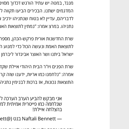
ם ומה שביניהם
התכוננו לשלב הבא בצמיחה שלכם!
נתניהו. במרצ אמרו: "נמתין לתוצאות האמ
ישראל ביתנו ושר האוצר אביגדור ליברמן ה
התוצאות נכונות, אז ברכות לבנימין נתני
אני מבקש להביע הערב הערכה ליו
שנלחמה כמו פייטרית אמיתית למען
בהצלחה איילת!
— Naftali Bennett בנט (@naftalibennett)