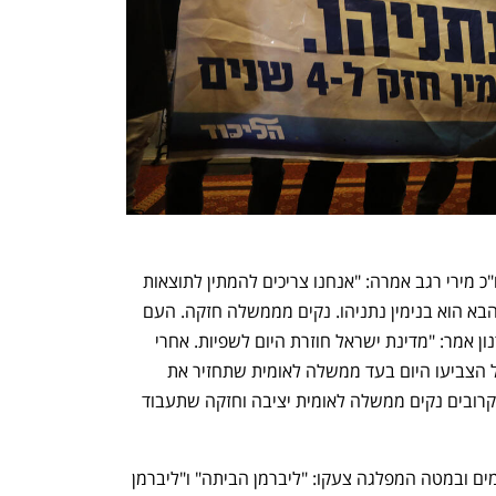
בליכוד כבר מדברים בזהירות על ניצחון. ח"כ מירי רגב אמרה: "אנחנו צריכים להמתין לתוצאות 
האמת, אבל אם זה הכיוון ראש הממשלה הבא הוא בנימין נתניהו. נקים מממשלה חזקה. העם 
אמר את דברו". חבר הכנסת המיועד דני דנון אמר: "מדינת ישראל חוזרת היום לשפיות. אחרי 
שנים של אי יציבות פוליטית, אזרחי ישראל הצביעו היום בעד ממשלה לאומית שתחזיר את 
הביטחון והמשילות לערי ישראל. בימים הקרובים נקים ממשלה לאומית יציבה וחזקה שתעבוד 
גם בש"ס נשמעו מרוצים מתוצאות המדגמים ובמטה המפלגה צעקו: "ליברמן הביתה" ו"ליברמן 