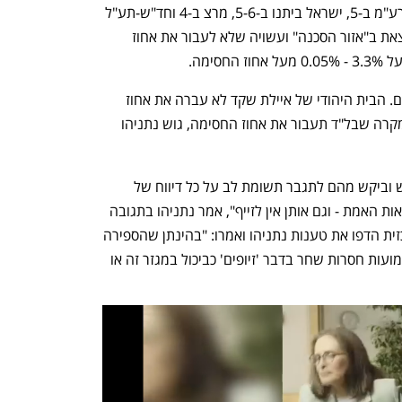
התורה זכתה ב-7 מנדטים, העבודה ב-5, רע"מ ב-5, ישראל ביתנו ב-5-6, מרצ ב-4 וחד"ש-תע"ל 
ב-4-5. בערוצי הטלוויזיה ציינו כי מרצ נמצאת ב"אזור הסכנה" ועשויה שלא לעבור את אחוז 
הקואליציה הנוכחית קיבלה 53-54 מנדטים. הבית היהודי של איילת שקד לא עברה את אחוז 
החסימה, בל"ד מתקרבת אליו מלמטה. במקרה שבל"ד תעבור את אחוז החסימה, גוש נתניהו 
נתניהו כבר קיים שיחות עם כל ראשי הגוש וביקש מהם לתגבר תשומת לב על כל דיווח של 
זיופים. "זו התחלה טובה, אבל אלו לא תוצאות האמת - וגם אותן אין לזייף", אמר נתניהו בתגובה 
ראשונה. עם זאת, בוועדת הבחירות המרכזית הדפו את טענות נתניהו ואמרו: "בהינתן שהספירה 
אך החלה בשעה זו, בוודאי שאין בסיס לשמועות חסרות שחר בדבר 'זיופים' כביכול במגזר זה או 