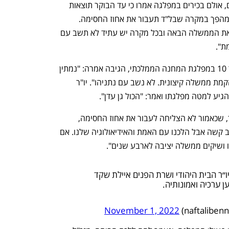
h – the gateway to Tech
You're NXT
מנגד, במטה יש עתיד הורגש דכדוך מסוים, אולם בכירים במפלגה אמרו כי עד הבוקר תוצאות 
המדגמים ישתנו. הבכירים הביעו תקווה למהפך במקרה שבל"ד תעבור את אחוז החסימה. 
לדבריהם, עדיין לא בטוח שנתניהו ירכיב את הממשלה הבאה ובכל מקרה יש עתיד לא תשב עם 
ת". 
שרת החדשנות אורית פרקש-הכהן, מספר 10 במפלגת המחנה הממלכתי, הגיבה אמרה: "נמתין 
לתוצאות האמת ונעשה הכול כדי למנוע הקמת ממשלה קיצונית. לא נשב עם נתניהו". יו"ר 
גיע למטה מפלגתו ואמר: "הכול גן עדן".  
שרת הפנים ויו"ר הבית היהודי איילת שקד, שכאמור לא הצליחה לעבור את אחוז החסימה, 
אמרה: "נלחמנו כמו אריות, ידענו שזה קרב קשה אבל הלכנו עם האמת והאידיאולוגיה שלנו. אם 
הו ושיקים ממשלה יציבה לארבע שנים".
״ר הבית היהודי ושרת הפנים איילת שקד
 ערכיה ואמונותיה.
November 1, 2022