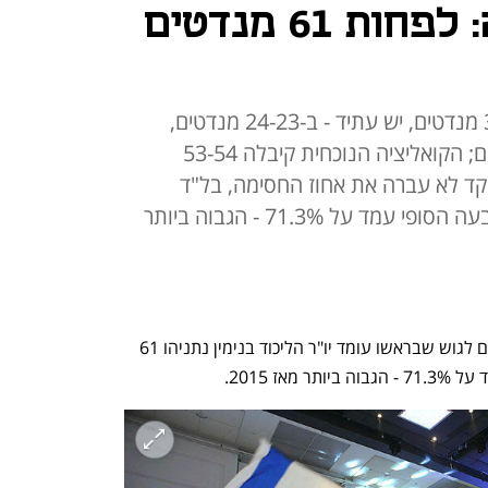
מדגמי הטלוויזיה: לפחות 61 מנדטים
לפי המדגמים הליכוד זכה ב-31-30 מנדטים, יש עתיד - ב-24-23 מנדטים,
והציונות הדתית - ב-14-15 מנדטים; הקואליציה הנוכחית קיבלה 53-54
שקד לא עברה את אחוז החסימה, בל"ד
מתקרבת אליו מלמטה; אחוז ההצבעה הסופי עמד על 71.3% - הגבוה ביותר
מדגמי הטלוויזיה שפורסמו הערב (ג') חוזים לגוש שבראשו עומד יו"ר הליכוד בנימין נתניהו 61 