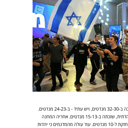
לפי המדגמים (מעודכן ל-01:20) הליכוד זכה ב-32-30 מנדטים, ויש עתיד - ב-24-23 מנדטים. 
המפלגה השלישית בגודלה היא הציונות הדתית, שזכתה ב-15-13 מנדטים. אחריה המחנה 
הממלכתי עם 12-11 מנדטים, וש"ס שמתחזקת ל-10 מנדטים. עוד עולה מהמדגמים כי יהדות 