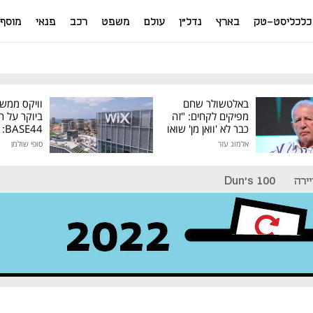
כלכליסט-טק
בארץ
נדל"ן
עולם
משפט
רכב
פנאי
מוסף
באלטשולר שחם
וויקס ממש
מפיקים לקחים: "זה
ביוקר על ר
כבר לא 'וואן מן' שואו
44
של גילעד"
אלמוג עזר
סופי שולמן
מיליון דולר
ירה
Dun's 100