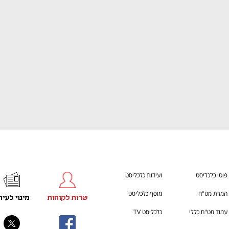
h – the gateway to Tech
You're NXT
פוטו כלכליסט
ועידות כלכליסט
המרת מט"ח
מוסף כלכליסט
שרות לקוחות
מינוי לעית
עמוד מט"ח כללי
כלכליסט TV