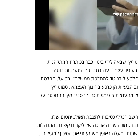
קשה להפריז בעוצמת גסות הרוח של סמוטריץ' שבאה לידי ביטוי כבר בכותרת המתלהמת: 
"בימים ההם אין מלך בישראל, איש הישר בעיניו יעשה". עוד כתב תוך התערבות בוטה 
בסמכויות החשכ"ל ש"אף פקיד אינו מוסמך לפעול בניגוד להחלטת ממשלה". בפועל, החלטת 
הממשלה מתייחסת רק לבני יוסף, בעוד רוב הבעיות הן כרגע בחינוך העצמאי. סמוטריץ' 
משתמש בלהטוטים נוסח תרגילי קרקע של מתעמלת אולימפית כדי להסביר איך ההחלטה על 
זו ההזדמנות להזכיר מה הסיבות שמנה החשב הכללי כסיבות להצבת האולטימטום שלו, 
וסמוטריץ' מתעלם מהן כליל במכתבו. רוטנברג מונה שורה ארוכה של ליקויים קשים בהתנהלות 
הרשתות וקובע שמערך החשבות הדל ברשתות "מעלה באופן משמעותי את הסיכון למעילות". 