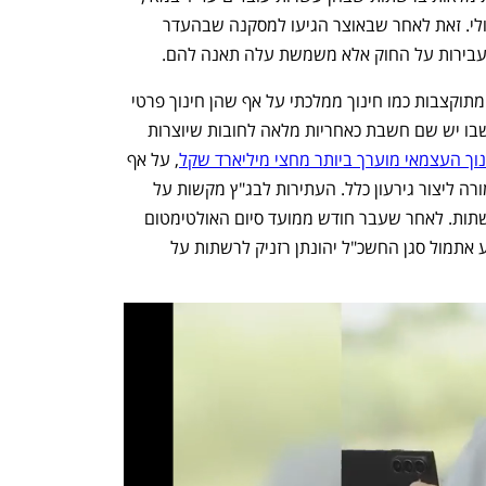
יוציא את חשבת האוצר מהרשתות ב-1 ביולי. זאת לאחר שבאוצר הגיעו למסקנה שבהעדר 
ועבירות על החוק אלא משמשת עלה תאנה להם. 
על פי חוק יסודות התקציב, שתי הרשתות מתוקצבות כמו חינוך ממלכתי על אף שהן חינוך פרטי 
מפלגתי. החשב הכללי מפרש את המצב שבו יש שם חשבת כאחריות מלאה לחובות שיוצרות 
נוך העצמאי מוערך ביותר מחצי מיליארד שקל
, על אף 
שהרשת מקבלת מימון מלא, כלומר לא אמורה ליצור גירעון כלל. העתירות לבג"ץ מקשות על 
האוצר להמשיך לטייח את אי הסדרים ברשתות. לאחר שעבר חודש ממועד סיום האולטימטום 
של רוטנברג ולא חלה כל התקדמות, הודיע אתמול סגן החשכ"ל יהונתן רזניק לרשתות על 