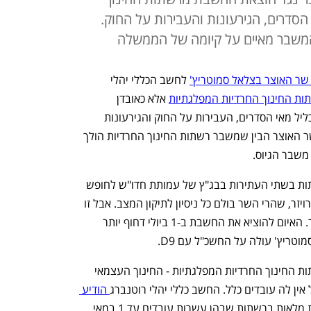
סדרים, הגירעונות והעבירות על החוק.
 המשבר מאיים על קיומה של הממשלה
שר האוצר בצלאל סמוטריץ'
 לחשב הכללי יהלי 
ת החינוך החרדיות המפלגתיות
 אלא כאובדן 
עשתונות. המכתב של סמוטריץ' מתעלם כליל מאי הסדרים, העבירות על החוק והגירעונות 
הכבדים ברשתות החרדיות. הוא מעיד ששר האוצר הבין שמשבר רשתות החינוך החרדיות הולך 
משבר הגיוס. 
המכתב יקשה מאוד להגן על המצב ברשתות בשתי העתירות בבג"ץ של עמותת חדו"ש לחופש 
דת ושוויון של היזם והאקטיביסט ישראל קרויזר, שהרי השר בולם כל ניסיון לתיקון המצב. אבל זו 
ממשלה שעוסקת בהישרדות מהיום למחר. האיום להוציא את החשבת ב-1 ביולי דחוף יותר 
מוטריץ' עולה על החשכ"ל עם D9.
היום מוצבת חשבת של האוצר בשתי רשתות החינוך החרדיות המפלגתיות - החינוך העצמאי 
 אין לה עובדים כלל. החשב כללי יהלי רוטנברג
 הודיע 
 שאם לא יוקמו חשבויות מלאות ברשתות שבהן עשרות עובדים עד 1 במאי, 