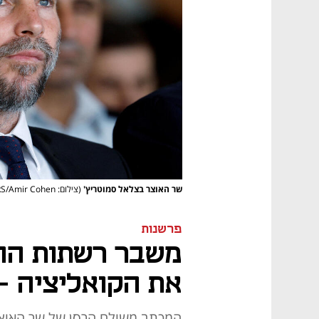
שר האוצר בצלאל סמוטריץ'
(צילום: REUTERS/Amir Cohen)
פרשנות
משבר רשתות החי
את הקואליציה -
המכתב משולח הרסן של שר האוצ