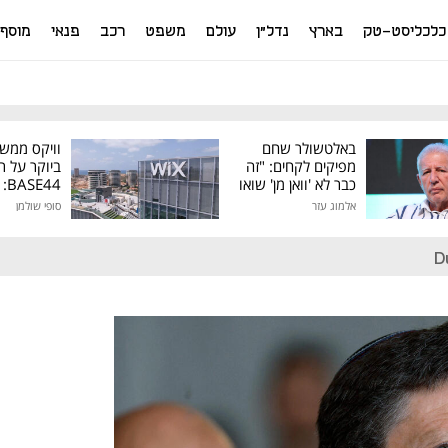
כלכליסט-טק
בארץ
נדל"ן
עולם
משפט
רכב
פנאי
מוסף
באלטשולר שחם
וויקס ממש
מפיקים לקחים: "זה
ביוקר על ר
כבר לא 'וואן מן' שואו
44
של גילעד"
אלמוג עזר
סופי שולמן
מיליון דולר
D