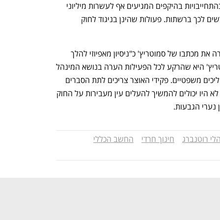
לדברי רוטנברג, "לא אחת נאלצנו לטפל בהתחייבויות בהיקפים המגיעים אף לעשרות מיליוני 
שקלים שהוצאו על ידי גורמים שאינם מורשים לכך ברשתות. פעולות שהינן בניגוד לחוק 
צודקת ח״כ נעמה לזימי (העבודה) שהגדירה את מכתבו של סמוטריץ' כ"ניסיון מאפיוזי להלך 
אימים על פקידי האוצר". הבעיה של סמוטריץ' היא שהרקע לכל הפעילות הערה בנושא המינהל 
התקין של הרשתות החרדיות הוא שורת הליכים משפטיים. פקידי האוצר צריכים לתת הסברים 
ליועצת המשפטית לממשלה ולבג"ץ, והם לא היו יכולים להמשיך להעלים עין מעבירות על החוק 
נערי הגבעות.
הלי רוטנברג
חינוך חרדי
החשב הכללי