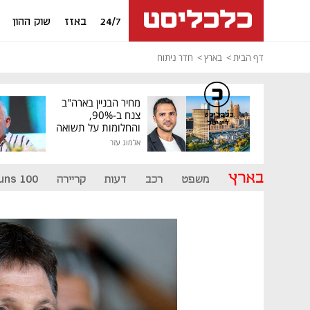
24/7
באזז
שוק ההון
דף הבית
בארץ
חדר ניתוח
מחיר הבניין בארה"ב
צנח ב-90%,
כלכליסט
דיגיטל
והחלומות על תשואה
גבוהה התנפצו
אלמוג עזר
בארץ
משפט
רכב
דעות
קריירה
uns 100