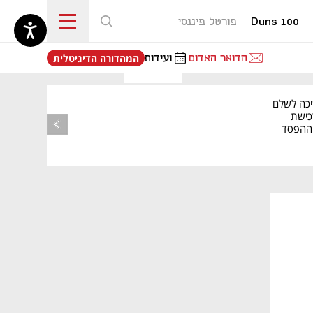
Duns 100
פורטל פיננסי
נפתח בכרטיסייה חדשה
הדואר האדום
ועידות
המהדורה הדיגיטלית
יכה לשלם
כישת
BASE: ההפסד
הרבעוני זינק ל-76