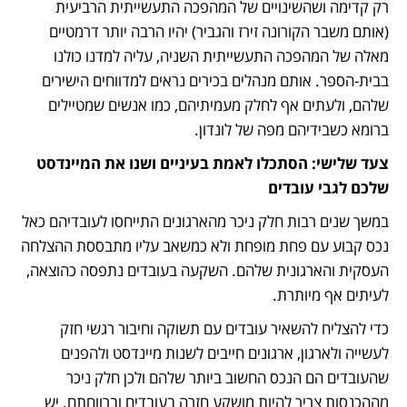
רק קדימה ושהשינויים של המהפכה התעשייתית הרביעית 
(אותם משבר הקורונה זירז והגביר) יהיו הרבה יותר דרמטיים 
מאלה של המהפכה התעשייתית השניה, עליה למדנו כולנו 
בבית-הספר. אותם מנהלים בכירים נראים למדווחים הישירים 
שלהם, ולעתים אף לחלק מעמיתיהם, כמו אנשים שמטיילים 
ברומא כשבידיהם מפה של לונדון. 
צעד שלישי: הסתכלו לאמת בעיניים ושנו את המיינדסט 
שלכם לגבי עובדים
במשך שנים רבות חלק ניכר מהארגונים התייחסו לעובדיהם כאל 
נכס קבוע עם פחת מופחת ולא כמשאב עליו מתבססת ההצלחה 
העסקית והארגונית שלהם. השקעה בעובדים נתפסה כהוצאה, 
לעיתים אף מיותרת.
כדי להצליח להשאיר עובדים עם תשוקה וחיבור רגשי חזק 
לעשייה ולארגון, ארגונים חייבים לשנות מיינדסט ולהפנים 
שהעובדים הם הנכס החשוב ביותר שלהם ולכן חלק ניכר 
מההכנסות צריך להיות מושקע חזרה בעובדים וברווחתם. יש 