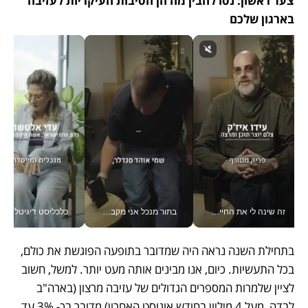
צעד ראשון: נסו להבין מה הן הסיבות העיקריות לעזיבה 
בארגון שלכם
זה שינה לי את החיים: איך עידו איז'ק הופך את הסמארטפון לכלי צילום מקצועי_v
בתור מנכל אני מקבל מאות החלטות ביום, וה- Galaxy Z Fold8 Ultra עוזר לי לחתוך אותן מהר יותר_v
כלכליסט דיגיטל
בתחילת השנה נראה היה שמדובר בתופעה הפוגשת את כולם, 
בכל התעשיות. כיום, אנו מבינים אותה מעט יותר. למשל, חשוב 
לציין שלמרות המספרים הגדולים של עזיבה מרצון (בארה"ב 
לבדה, מעל 4 מיליון בחודש אוגוסט האחרון) מדובר בכ- 3% עד 