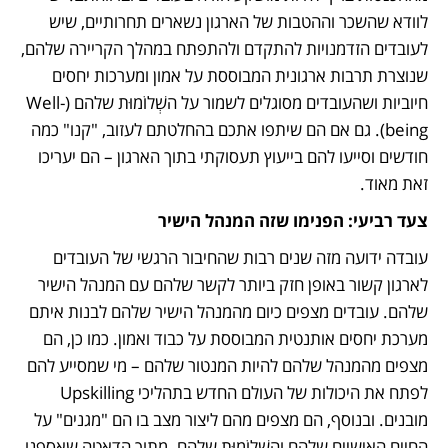
לוודא שהשכר וההטבות של הארגון נשארים תחרותיים, שיש 
לעובדים הזדמנויות להתקדם ולהתפתח במהלך הקריירה שלהם, 
שנוצרת תרבות ארגונית המבוססת על אמון ומערכות יחסים 
חיוביות ושהעובדים מסוגלים לשמור על השְׁלוֹמוּת שלהם (Well-
being). גם אם הם שיתפו אתכם בהחלטתם לעזוב, "קנו" כמה 
חודשים וסייעו להם בייעוץ תעסוקתי בתוך הארגון – הם יעריכו 
זאת מאוד.
צעד רביעי: הפנימו שזה המנהל הישיר 
עובדה ידועה מזה שנים רבות שהחיבור הרגשי של העובדים 
לארגון קשור באופן חזק ביותר לקשר שלהם עם המנהל הישיר 
שלהם. עובדים מצפים כיום מהמנהל הישיר שלהם לבנות איתם 
מערכת יחסים אותנטית המבוססת על כבוד ואמון. כמו כן, הם 
מצפים מהמנהל שלהם להיות המנטור שלהם – מי שמסייע להם 
לפתח את היכולות של העולם החדש בתהליכי Upskilling 
מובנים. ובנוסף, הם מצפים מהם ליצור מצב בו הם "מגנים" על 
החיים האישיים שלהם והשְׁלוֹמוּת שלהם. מתוך הדאטה שאספנו 