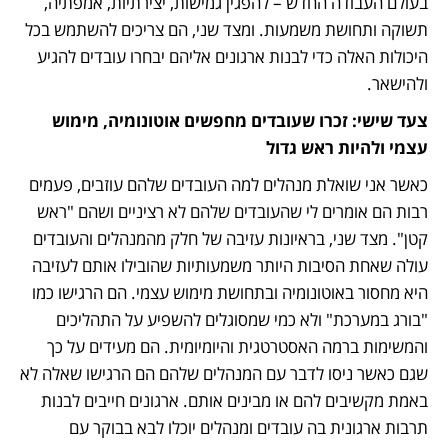
בעולם העבודה החדש – להפגין גמישות, יצירתיות, אמפתיה, 
תשוקה ותחושת משמעות. ומצד שני, הם צריכים להשתמש בכל 
היכולות האלה כדי לבנות ארגונים אליהם יבחרו עובדים להגיע 
ולהישאר.
צעד שישי: זכרו שעובדים מחפשים אוטונומיה, מימוש 
עצמי ולהיות ראש גדול
כאשר אני שואלת מנהלים למה העובדים שלהם עוזבים, פעמים 
רבות הם אומרים לי שהעובדים שלהם לא רציניים ושהם "ראש 
קטן". מצד שני, בראיונות עזיבה של חלק מהמנהלים והעובדים 
עולה שאחת הסיבות היותר משמעותיות שהובילו אותם לעזיבה 
היא מחסור באוטונומיה ובתחושת מימוש עצמי. הם הרגישו כמו 
"בורג במערכת" ולא כמי שמסוגלים להשפיע על התהליכים 
והמשימות ברמה האסטרטגית והיומיומית. הם מעידים על כך 
שגם כאשר ניסו לדבר עם המנהלים שלהם הם הרגישו שאלה לא 
באמת מקשיבים להם או מבינים אותם. ארגונים חייבים לבנות 
תרבות ארגונית בה עובדים ומנהלים יוכלו לבא בבוקר עם 