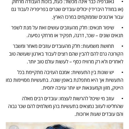
•	גאוגרפיה כבר אינה מכשול: כעת, בזכות העבודה מרחוק 
(או במודל היברידי) יכולים עובדים שגרים בפריפריה לעבוד גם 
עבור ארגונים שממוקמים במרכז הארץ.
•	שיפור תנאים: חלק מהעוזבים עושים זאת על מנת לשפר 
תנאים שונים – שכר, דרגה, תפקיד או מרחקי נסיעה.
•	תחושת משמעות: חלק מהעובדים עוזבים מאחר ומשבר 
הקורונה גרם להם להבין שהם רוצים לעבוד בארגון שעושה טוב 
לאחרים ולא רק מרוויח כסף – לעשות עולם טוב יותר.
•	יש שונות בין התעשיות: אמנם העזיבה מתקיימת בכל 
התעשיות אך היא מתפלגת באופן שונה. בתעשיות מסויימות כמו 
הייטק, מזון וקמעונאות יש יותר עזיבה יחסית.
•	עוזב מי שיכול להרשות לעצמו: עובדים רבים מאלה 
שהחליטו לעזוב נמצאים בתעשיות בהן משלמים להם שכר גבוה 
והם עובדים שעות ארוכות.