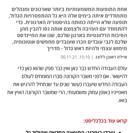
אחת התופעות המשמעותיות ביותר שארגונים ומנהלים
מתמודדים איתה בימים אלה היא גל ההתפטרויות הגדול,
תופעה שלא הייתה כמותה בהיסטוריה הארגונית. כדי
להתמודד עם העזיבה ולצמצם אותה נסו להבין מהן
הסיבות הרלוונטיות בארגון שלכם, שנו את המיינדסט
שלכם לגבי עובדים וזכרו שעובדים מחפשים אוטונומיה,
מימוש עצמי ולהיות ראש גדול - מדריך
איילה ראובן ללונג
|
15:10, 30.11.21
עולם העבודה החדש כבר כאן ואין כבר ספק שהוא כאן כדי 
נפתח בכרטיסייה חדשה
נפתח בכרטיסייה חדשה
נפתח בכרטיסייה חדשה
נפתח בכרטיסייה חדשה
נפתח בכרטיסייה חדשה
נפתח בכרטיסייה חדשה
נפתח בכרטיסייה חדשה
להישאר. אם לפני משבר הקורונה סברו המומחים לעולם 
העבודה החדש שיעברו כעשר שנים עד שנתחיל להרגיש את 
מאפייניו באופן עמוק ומשמעותי, הרי שמשבר הקורונה האיץ את 
בואו.
קראו עוד בכלכליסט:
עובדי בומרנג: התופעה החדשה שהוליד גל 