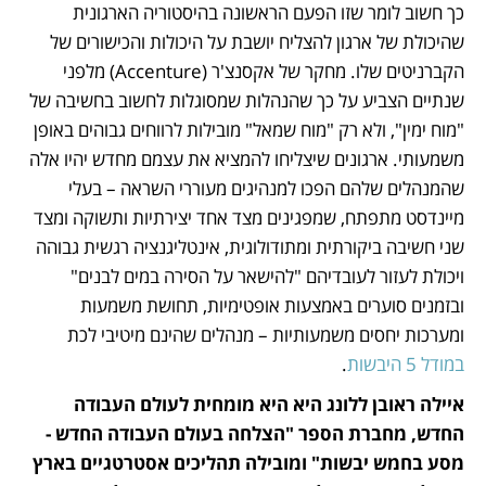
כך חשוב לומר שזו הפעם הראשונה בהיסטוריה הארגונית 
שהיכולת של ארגון להצליח יושבת על היכולות והכישורים של 
הקברניטים שלו. מחקר של אקסנצ'ר (Accenture) מלפני 
שנתיים הצביע על כך שהנהלות שמסוגלות לחשוב בחשיבה של 
"מוח ימין", ולא רק "מוח שמאל" מובילות לרווחים גבוהים באופן 
משמעותי. ארגונים שיצליחו להמציא את עצמם מחדש יהיו אלה 
שהמנהלים שלהם הפכו למנהיגים מעוררי השראה – בעלי 
מיינדסט מתפתח, שמפגינים מצד אחד יצירתיות ותשוקה ומצד 
שני חשיבה ביקורתית ומתודולוגית, אינטליגנציה רגשית גבוהה 
ויכולת לעזור לעובדיהם "להישאר על הסירה במים לבנים" 
ובזמנים סוערים באמצעות אופטימיות, תחושת משמעות 
ומערכות יחסים משמעותיות – מנהלים שהינם מיטיבי לכת 
במודל 5 היבשות
.
איילה ראובן ללונג היא היא מומחית לעולם העבודה 
החדש, מחברת הספר "הצלחה בעולם העבודה החדש - 
מסע בחמש יבשות" ומובילה תהליכים אסטרטגיים בארץ 