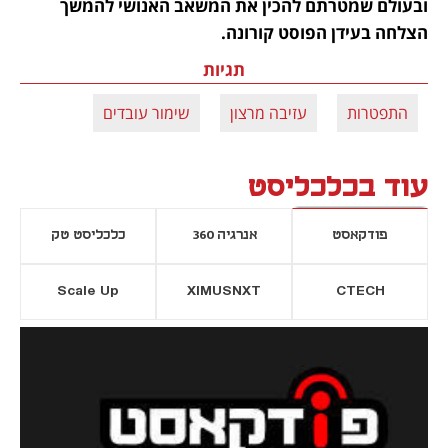
ובעולם שמטרתם להכין את המשאב האנושי להמשך 
הצלחה בעידן הפוסט קורונה.
תגיות
התפטרות
עזיבה מרצון
שימור עובדים
עוד בכלכליסט
פודקאסט
אנרגיה 360
כלכליסט טק
Scale Up
XIMUSNXT
CTECH
יסייה חדשה
נפתח בכרטיסייה חדשה