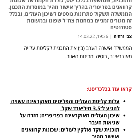
התוכנית, שנחשפה בכלכליסט, כוללת הקמה של שכונות
קרוואנים בפריפריה בהליך אישור מהיר במוסדות התכנון.
הממשלה תשקול פתרונות נוספים לשיכון העולים, ובכלל
זה מגורים זמניים במחנות צה"ל שפונו ובמעונות
סטודנטים
צבי זרחיה
|
19:36, 14.03.22
הממשלה אישרה הערב (ב׳) את התכנית לקליטת עלייה 
נפתח בכרטיסייה חדשה
נפתח בכרטיסייה חדשה
נפתח בכרטיסייה חדשה
נפתח בכרטיסייה חדשה
מאוקראינה, רוסיה ומדינות האזור.
קראו עוד בכלכליסט:
עלות קליטת העולים והפליטים מאוקראינה עשויה 
להגיע ל־3.5 מיליארד שקל 
שיכון העולים מאוקראינה בפריפריה: חזרה על 
שגיאות העבר
תוכנית שקד ואלקין לעולים: שכונות קרוואנים 
ואישור מהיר