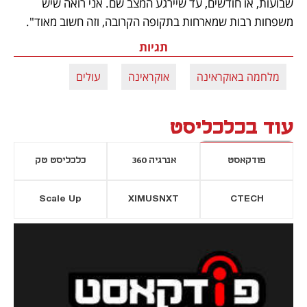
שבועות, או חודשים, עד שיירגע המצב שם. אני רואה שיש 
משפחות רבות שמארחות בתקופה הקרובה, וזה חשוב מאוד". 
תגיות
מלחמה באוקראינה
אוקראינה
עולים
עוד בכלכליסט
פודקאסט
אנרגיה 360
כלכליסט טק
Scale Up
XIMUSNXT
CTECH
יסייה חדשה
נפתח בכרטיסייה חדשה