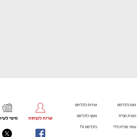
ענף במתח גבוה
מדברים כלכלה, עסקים ומה שב
פוטו כלכליסט
ועידות כלכליסט
המרת מט"ח
מוסף כלכליסט
שרות לקוחות
מינוי לעית
עמוד מט"ח כללי
כלכליסט TV