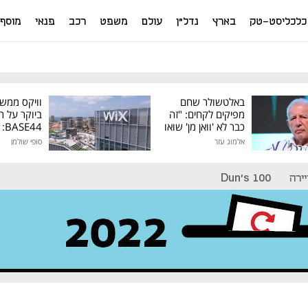
כלכליסט-טק
בארץ
נדל"ן
עולם
משפט
רכב
פנאי
מוסף
באלטשולר שחם
וויקס ממש
מפיקים לקחים: "זה
ביוקר על ר
כבר לא 'וואן מן' שואו
44
של גילעד"
אלמוג עזר
סופי שולמן
מיליון דולר
ירה
Dun's 100