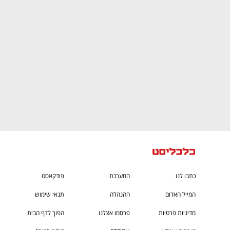
CTech – the
הבית של ההייטק הישראלי
כתבו לנו
המערכת
פודקאסט
המייל האדום
ההנהלה
תנאי שימוש
מדיניות פרטיות
פרסמו אצלנו
הפוך לדף הבית