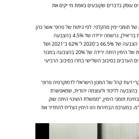
הניתוח של  דפוסי הצבעה במגזרים השונים עוסק בדברים שקובעים באמת מי יקים את 
בבחירות האחרונות היתה היעדרות גדולה של תומכי ימין מהקלפי. לפי ניתוח של פרופ' אשר כהן 
מהמחלקה למדע המדינה של אוניברסיטת בר־אילן, נרשמה ירידה של 4.5% בהצבעה 
ביישובים שנחשבים למעוזי ליכוד משיעור הצבעה של 66.5% ב־2020 ל־62% ב־2021 ושל 
3% ביישובים חרדיים. מה שמנע התרסקות של הימין היתה ירידה של 20% בהצבעה במגזר 
הערבי מ־65% ל־45% – שליש מהמצביעים הערבים בסיבוב השלישי בחרו בסיבוב הרביעי 
המנהלת האקדמית של מרכז ויטרבי למחקרי דעת קהל של המכון הישראלי לדמוקרטיה פרופ' 
תמר הרמן צופה בבחירות הקרובות עלייה בהצבעה לליכוד ולעוצמה יהודית, שמאפשרת 
אופציית הצבעה קיצונית יותר. לדבריה, מבחינת תומכי הימין, "ממשלת השינוי היתה שוק 
כשגילו שיכול להיות שלא נתניהו יהיה רה"מ. במערכת הבחירות הזו הימין הצליח להחדיר את 