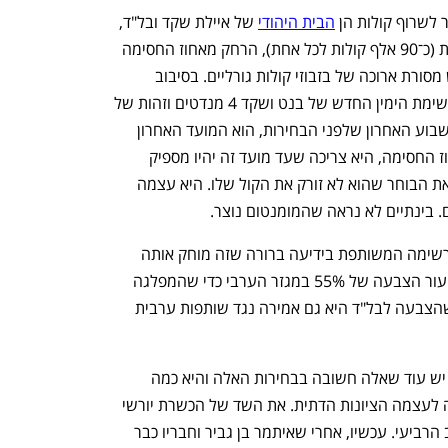
 לשרוף קולות הן 
הבית היהודי
 של איילת שקד ובל"ד, 
שלשתיהן הסקרים מנבאים כ־2% מהקולות (כ־90 אלף קולות לכל אחת), הרחק מאחוז החסימה 
העומד על 3.25%. לציבור הדתי לאומי יש מסורת ארוכה של בזבוזי קולות גורליים. בסיבוב 
הבחירות הראשון באפריל  2019 בזבזה רשימת הימין החדש של בנט ושקד 4 מנדטים וזהות של 
משה פייגלין עוד 3. יום שישי הבא, סוף השבוע האחרון שלפני הבחירות, הוא המועד האחרון 
לפרסום סקרים. כדי ששקד תעבור את אחוז החסימה, היא צריכה שעד מועד זה יהיו מספיק 
סקרים שיראו שהיא עוברת אותו וישכנעו את הבוחר שהוא לא זורק את הקול שלו. היא עצמה 
בינתיים לא נראה שהמומנטום נוצר.
מהצד השני נמצאת בל"ד שהתפלגה מהרשימה המשותפת בידיעה ברורה שזה מוחק אותה 
מהכנסת. אפילו בבל"ד אומרים שדרוש שיעור הצבעה של 55% במגזר הערבי כדי שהמפלגה 
תעבור וזה נראה כרגע מדע בדיוני. אלא שהצבעה לבל"ד היא גם אמירה נגד שותפות ערבית 
מלבד השאלה לאיזה גוש יהיה רוב חוסם, יש עוד שאלה חשובה בבחירות האלה והיא כמה 
, שקראה לעצמה הציונות הדתית. את השד של הכשרת יורשי 
כהנא הוציא נתניהו מהבקבוק כבר בסיבוב הרביעי. עכשיו, אחרי שאיתמר בן גביר וחבריו כבר 