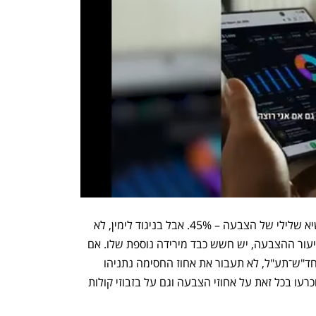
במגזר הערבי נרשם בבחירות הקודמות שיא שלילי של הצבעה – 45%. אבל בניגוד לימין, לא 
רק שלא צפויה שם עלייה משמעותית בשיעור ההצבעה, יש חשש כבד מירידה נוספת שלו. אם 
אחת משתי המפלגות הערביות, רע"מ או חד"ש־תע"ל, לא תעבור את אחוז החסימה נתניהו 
ינצח. אלא שהן כנראה יעברו, והבחירות יוכרעו בכל זאת על אחוזי הצבעה וגם על בזבוזי קולות 