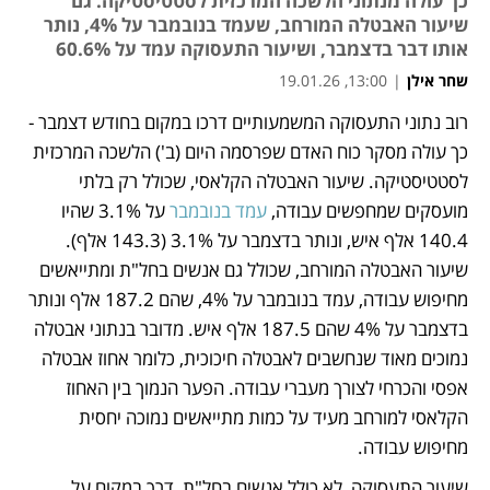
כך עולה מנתוני הלשכה המרכזית לסטטיסטיקה. גם
שיעור האבטלה המורחב, שעמד בנובמבר על 4%, נותר
אותו דבר בדצמבר, ושיעור התעסוקה עמד על 60.6%
שחר אילן
|
13:00, 19.01.26
רוב נתוני התעסוקה המשמעותיים דרכו במקום בחודש דצמבר - 
נפתח בכרטיסייה חדשה
כך עולה מסקר כוח האדם שפרסמה היום (ב') הלשכה המרכזית 
לסטטיסטיקה. שיעור האבטלה הקלאסי, שכולל רק בלתי 
מועסקים שמחפשים עבודה, 
עמד בנובמבר
 על 3.1% שהיו 
140.4 אלף איש, ונותר בדצמבר על 3.1% (143.3 אלף). 
שיעור האבטלה המורחב, שכולל גם אנשים בחל"ת ומתייאשים 
מחיפוש עבודה, עמד בנובמבר על 4%, שהם 187.2 אלף ונותר 
בדצמבר על 4% שהם 187.5 אלף איש. מדובר בנתוני אבטלה 
נמוכים מאוד שנחשבים לאבטלה חיכוכית, כלומר אחוז אבטלה 
אפסי והכרחי לצורך מעברי עבודה. הפער הנמוך בין האחוז 
הקלאסי למורחב מעיד על כמות מתייאשים נמוכה יחסית 
מחיפוש עבודה.
שיעור התעסוקה, לא כולל אנשים בחל"ת, דרך במקום על 