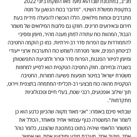
מג"ב, במתכונת שבו הוא פועל מאז השקתו ביוני 2022 
בתקופת ממשלת השינוי. "מדובר בכוח הנשען על מטה 
מתנדבים וכוחות מילואים. הללו הוכשרו להפעלה מידית בעת 
חירום ובאירועים חריגים. חוזקו גם פלוגות המילואים של משמר 
הגבול, המהוות כוח עתודה למתן מענה מהיר, מיומן ומסיבי 
להתמודדות עם הפרות סדר רב-זירתיות. כמו כן הוקמה החטיבה 
לביטחון הפנים, אשר מטרתה לשמש כוח התערבות ארצי ייעודי 
ומיומן לפיזור הפגנות, הפרות סדר וטרור ולמניעת התפשטותן 
בשגרה ובחירום. חוזק החטיבה הטקטית הוא לסייע למחוזות 
משטרת ישראל במיגוּר תופעות פשיעה חמורות. החטיבה 
הטקטית מהווה כוח מבצעי רב-תכליתי המתמחה בתצפית ויירוט, 
תוך שילוב אופנועים, רכבי שטח, בעלי חיים וטכנולוגיות 
מתקדמות". 
שבתאי סיכם באומרו: "אני מאוד מקווה שהכיוון כרגע הוא כן 
לשמר את המשטרה כגוף עצמאי אחיד ומאוחד, הכולל את 
המשמר הלאומי שיהיה בתוכו במתכונת שהצגנו, כלומר נוהל 
אחד, פיקוד אחד, מערכת מידע ומודיעין אחת, ואי אפשר 