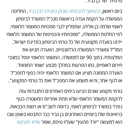
פרטית" של בן גביר. 
ביום ראשון, 
בהמשך להבטחה שנתן נתניהו לבן גביר
, החליטה 
הממשלה על הקמת ועדה בראשות מנכ"ל המשרד לביטחון 
לאומי שלמה בן אליהו, שתמליץ לגבי סמכויות המשמר הלאומי. 
לפי החלטת הממשלה, "סמכויותיו והכפיפות של המשמר הלאומי 
יידונו בוועדה מקצועית של כל גורמי הביטחון במדינת ישראל, 
המל"ל ומשרדי הממשלה הרלוונטיים. הוועדה תגיש את 
המלצותיה בתוך 90 יום לממשלה. המשמר הלאומי יטפל במצבי 
חירום לאומיים, כמו הפרעות במהלך מבצע 'שומר החומות'. 
הוועדה הממונה תציע אם המשמר הלאומי יהיה כפוף למפכ"ל 
או לגוף אחר, והיא תשמע את המפכ"ל ואת כל גורמי המקצוע". 
גורמי מקצוע שונים הביעו בימים האחרונים התנגדות עזה 
להקמת המשמר הלאומי שלא תחת אחריות המשטרה כגוף 
נפרד במשרד לביטחון לאומי, בדומה לשב"ס או רשות הכבאות. 
בראיונות שלו ביומיים האחרונים בן גביר כבר התבטא באופן שבו 
הוא למעשה "יורד מהעץ" שעליו טיפס, ואמר 
שלא יתעקש 