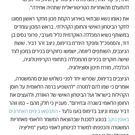
להתעלם מהאחריות הטריטוריאלית שתהיה אחידה". 
את נאומו נשא שבתאי באירוע הקמת מכון מחקר ראשון מסוגו 
לחקר הביטחון האישי והחוסן הקהילתי. בראש המכון עומדים 
במשותף נשיא המכללה האקדמית גליל מערבי, פרופ’ נסים בן 
דוד, והסמפכ"ל ומפקד הימ"מ בדימוס, ניצב זהר דביר. ששת 
הניצבים, השותפים ליוזמה, ישמשו כחוקרים בכירים במכון לצד 
שישה חוקרים בכירים מהמכללה בתחומי הקרימינולוגיה, 
הכלכלה, מזרח תיכון וסוציולוגיה. 
הניצבים בדימוס, שפרשו יחד לפני כשלוש שנים מהמשטרה, 
אומרים כי שמו להם למטרה "להשפיע ברמה הלאומית על חוסן 
הקהילות בישראל ועל הביטחון האישי של האזרח, ולהעצים את 
החוסן הלאומי בשגרה ובחירום". מעניין כי חלק מהם – כמו זוהר 
דביר עצמו וניצב בדימוס בועז גלעד - 
התבטאו בימים האחרונים 
באופן נוקב
 בנוגע לסכנת שבהוצאת המשמר הלאומי מאחריות 
המשטרה והכפפתו למשרד לביטחון לאומי כמעין "מיליציה 