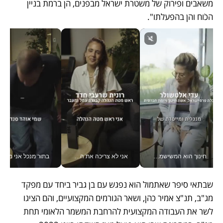
משאבים ופירוק של משטרת ישראל מבפנים, הן ברמת בניין 
הכֹוח והן בהפעלתו". 
חינוך הוא המשישמה של החיים שלי - V
אני לא צריכה את המשרד: רונית שרעבי-חדד מנהלת ארגון של 30000 עובדים מכל מקום_v
בתור מנכל אני מקבל מאות הח
שבתאי סיפר שאתמול הוא נפגש עם בן גביר ביחד עם מפקד 
מג"ב, תנ"צ אמיר כהן, ושאר הגורמים המקצועיים, והם הציגו 
לשר את העבודה המקצועית להרחבת המשמר הלאומי תחת 