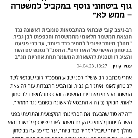
גוף ביטחוני נוסף במקביל למשטרה
– ממש לא"
רב-ניצב קובי שבתאי בהתבטאות פומבית ראשונה נגד
הוצאת המשמר הלאומי מהמשטרה והכפפתו לבן גביר:
"מהלך מיותר שיוביל למחיר כבד ביותר, עד כדי פגיעה
בביטחון האישי של האזרחים". המפכ"ל נפגש עם השר
והציג לו תוכנית להשארת המשמר תחת אחריות מג"ב
עמיר קורץ
|
13:27, 04.04.23
אחרי מכתב נוקב ששלח לפני שבוע המפכ"ל קובי שבתאי לשר 
נפתח בכרטיסייה חדשה
נפתח בכרטיסייה חדשה
נפתח בכרטיסייה חדשה
נפתח בכרטיסייה חדשה
לביטחון לאומי איתמר בן גביר, ובו הביע התנגדות עזה להוצאת 
המשמר הלאומי מאחריות המשטרה והכפפתו למשרד לביטחון 
לאומי, הבוקר (ג') הוא התבטא לראשונה בפומבי נגד המהלך. 
"זה לא סוד שהבעתי את הסתייגותי המקצועית והתרעתי בפני 
השר לביטחון לאומי כי הקמת משמר לאומי שיוכפף למשרדו הוא 
מהלך מיותר שיוביל למחיר כבד ביותר, עד כדי פגיעה בביטחון 