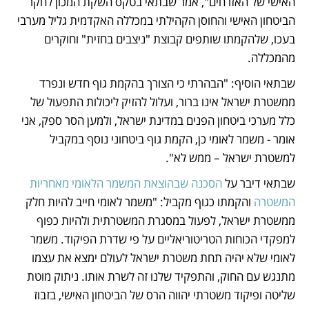
האישי של האזרחים", אמר שבתאי בטקס השקת המכון לחקר 
הביטחון האישי והחוסן הקהילתי במכללה האקדמית גליל מערבי 
בעכו, שלהקמתו שותפים קבוצת "ניצבים בחזית" וחוקרים 
מהמכללה.
שבתאי הוסיף: "הבהרתי כי הצורך בהקמת גוף חדש ונפרד 
ממשטרת ישראל אינו ברור, ועלול להזיק ליכולות התפעול של 
כלל מערכי ביטחון הפנים במדינת ישראל, ולמען הסר ספק, אני 
אומר - משמר לאומי כן, הקמת גוף ביטחוני נוסף במקביל 
למשטרת ישראל – ממש לא". 
שבתאי דיבר על 
הסכנה שבהוצאת המשמר הלאומי מאחריות 
המשטרה
 והקמתו כגוף מקביל: "משמר לאומי חייב להיות חלק 
ממשטרת ישראל, לפעול במסגרת המשטרתית ולהיות כפוף 
למפקדי הכוחות הטריטוריאליים על פי שדרת הפיקוד. משמר 
לאומי שלא יהיה תחת משטרת ישראל לעולם ימצא את עצמו 
מתנגש עם החוק, והתפקיד שלנו זה לשרת אותו. ניתוק מוטת 
שליטה ופיקוד משטרתי יהווה הרס של הביטחון האישי, בזבוז 