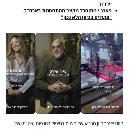
יידרדר
פאוצ'י מתוסכל מקצב ההתחסנות בארה"ב: 
"צועדים בכיוון הלא נכון"
טכנולוגיה זה לא רק בהייטק: גם תעשיית המזון הישראלית מאמצת כלי AI, אוטומציה וניתוח דאטה בזמן אמת
זה שינה לי את החיים: איך עידו איז'ק הופך את הסמארטפון לכלי צילום מקצועי_v
בתפקידים כאלה אי אפשר לח
היום ייערך דיון מכריע של הצוות לטיפול במגפות (צט"מ) של 