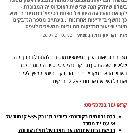
במשרד הבריאות מתכוננים לפתוח במבצע ראשון מסוגו
בעולם שיחלק מנה שלישית לאוכלוסייה המבוגרת -
לקראת ההכרעה היום של הצוות לטיפול במגפות בנושא.
כך נחשף ב"ידיעות אחרונות". בינתיים מספר הנדבקים
היומי ושיעור הבדיקות החיוביות ממשיכים לטפס
אדיר ינקו, ירון דרוקמן, ynet
|
09:02, 28.07.21
נפתח בכרטיסייה חדשה
נפתח בכרטיסייה חדשה
נפתח בכרטיסייה חדשה
משרד הבריאות נערך במאמצים מוגברים להתחיל במתן מנה 
שלישית של החיסון נגד קורונה לאוכלוסיית המבוגרת כבר 
בשבוע הבא. במקביל מספר הנדבקים היומי ממשיך לעלות 
ואתמול (שלישי) אובחנו 2,293 נדבקים.
קראו עוד בכלכליסט:
ככה נלחמים בקורונה? ביולי ניתנו רק 535 קנסות על 
אי עטיית מסכה 
בדיקת הדם שתחזה אם מצבו של חולה קורונה 