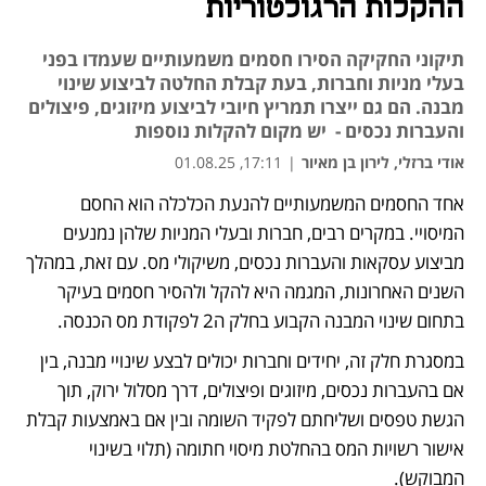
ההקלות הרגולטוריות
תיקוני החקיקה הסירו חסמים משמעותיים שעמדו בפני
בעלי מניות וחברות, בעת קבלת החלטה לביצוע שינוי
מבנה. הם גם ייצרו תמריץ חיובי לביצוע מיזוגים, פיצולים
והעברות נכסים - יש מקום להקלות נוספות
אודי ברזלי
,
לירון בן מאיור
|
17:11, 01.08.25
אחד החסמים המשמעותיים להנעת הכלכלה הוא החסם 
המיסויי. במקרים רבים, חברות ובעלי המניות שלהן נמנעים 
מביצוע עסקאות והעברות נכסים, משיקולי מס. עם זאת, במהלך 
השנים האחרונות, המגמה היא להקל ולהסיר חסמים בעיקר 
בתחום שינוי המבנה הקבוע בחלק ה2 לפקודת מס הכנסה. 
במסגרת חלק זה, יחידים וחברות יכולים לבצע שינויי מבנה, בין 
אם בהעברות נכסים, מיזוגים ופיצולים, דרך מסלול ירוק, תוך 
הגשת טפסים ושליחתם לפקיד השומה ובין אם באמצעות קבלת 
אישור רשויות המס בהחלטת מיסוי חתומה (תלוי בשינוי 
המבוקש). 