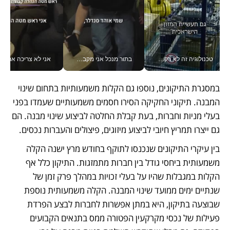
טכנולוגיה זה לא רק בהייטק: גם תעשיית המזון הישראלית מאמצת כלי AI, אוטומציה וניתוח דאטה בזמן אמת
בתור מנכל אני מקבל מאות החלטות ביום, וה- Galaxy Z Fold8 Ultra עוזר לי לחתוך אותן מהר יותר_v
אני לא צריכה את המשרד:
במסגרת התיקונים, נוספו גם הקלות משמעותיות בתחום שינוי 
המבנה. תיקוני החקיקה הסירו חסמים משמעותיים שעמדו בפני 
בעלי מניות וחברות, בעת קבלת החלטה לביצוע שינוי מבנה. הם 
גם ייצרו תמריץ חיובי לביצוע מיזוגים, פיצולים והעברות נכסים. 
בין עיקרי התיקונים שנכנסו לתוקף בחודש מרץ ישנה הקלה 
משמעותית ביחסי גודל בין חברות מתמזגות. התיקון כלל אף 
הקלות במגבלות שהיו על בעלי זכויות במהלך פרק זמן של 
שנתיים ימים ממועד שינוי המבנה. הקלה משמעותית נוספת 
שבוצעה בתיקון, היא במתן אפשרות לחברות לבצע הפרדת 
פעילות של נכסי מקרקעין הפטורה ממס בתנאים הקבועים 