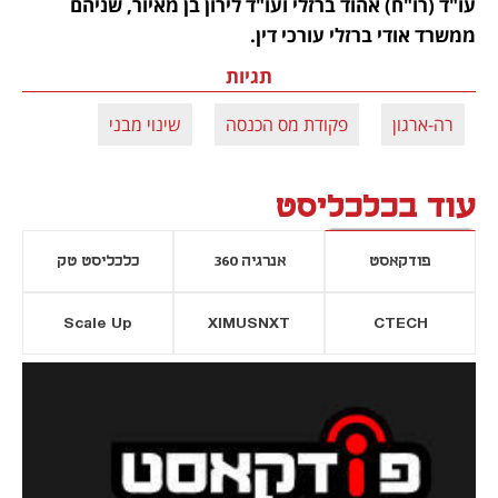
עו"ד (רו"ח) אהוד ברזלי ועו"ד לירון בן מאיור, שניהם  
ממשרד אודי ברזלי עורכי דין.    
תגיות
רה-ארגון
פקודת מס הכנסה
שינוי מבני
עוד בכלכליסט
פודקאסט
אנרגיה 360
כלכליסט טק
Scale Up
XIMUSNXT
CTECH
יסייה חדשה
נפתח בכרטיסייה חדשה