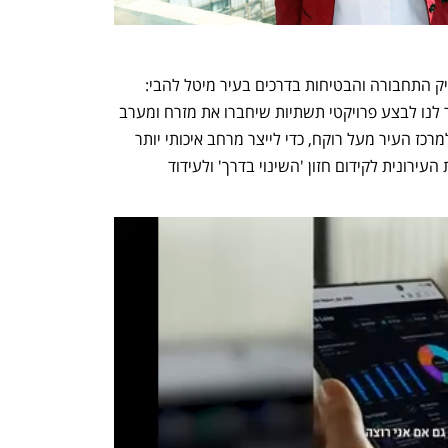
סגנית ראש העיר תל אביב-יפו ומחזיקת תיק התחבורה והבטיחות בדרכים בעיר מיטל להבי: 
"אישור התוכניות בוועדה המקומית יאפשר לנו לבצע פרויקטי תשתיות שיחברו את מזרח ומערב 
והעיר מעל איילון ואת שכונות צפון העיר למרכז העיר מעל רוקח, כדי לייצר מרחב איכותי יותר 
עבור הולכי רגל ורוכבים, בהתאם למדיניות העירונית לקידום חזון 'השינוי בדרך' ולעידוד 