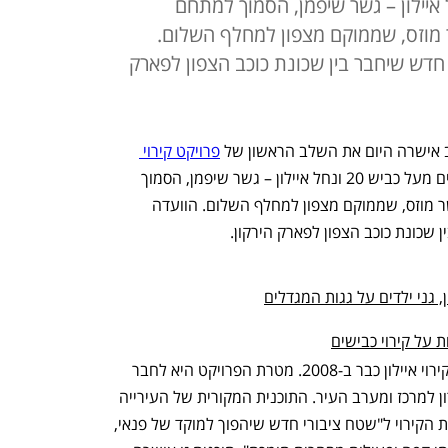
שרים מעל כביש 20 ונחל איילון – גשר שיפמן, הסמוך למתחם
ר מוזס, שממוקם מצפון למחלף השלום.
דש שיחבר בין שכונת כוכב הצפון לפארק
ב אישרה היום את השלב הראשון של 
פרויקט קירוי 
. שלב זה כולל הרחבה של שני גשרים מעל כביש 20 ונחל איילון – גשר שיפמן, הסמוך 
למתחם התחבורה ארלוזורוב וסבידור, וגשר מוזס, שממוקם מצפון למחלף השלום. הוועדה 
כונת כוכב הצפון לפארק הירקון.
, גני ילדים על גגות המגדלים
על קירוי כבישים
עיריית תל אביב החלה לקדם את פרויקט קירוי איילון כבר ב-2008. מטרת הפרויקט היא לחבר 
בין שכונות מזרח העיר כמו יד אליהו וביצרון למרכז ומערב העיר. התוכנית המקורית של העירייה 
ביקשה להפוך את המרחב שייווצר בעקבות הקירוי ל"שטח ציבורי חדש שיהפוך למוקד של פנאי, 