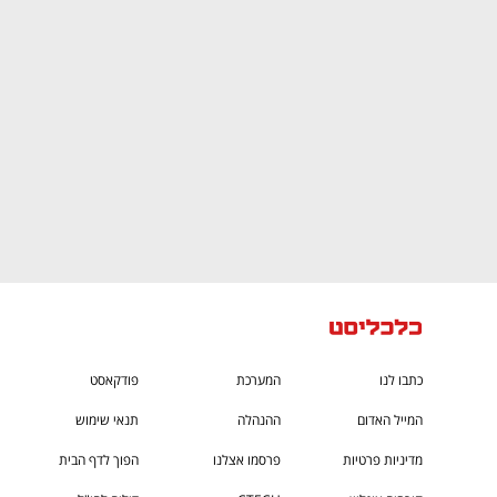
CTech – the
הבית של ההייטק הישראלי
כתבו לנו
המערכת
פודקאסט
המייל האדום
ההנהלה
תנאי שימוש
מדיניות פרטיות
פרסמו אצלנו
הפוך לדף הבית