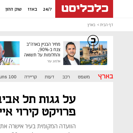
24/7
באזז
שוק ההון
דף הבית
בארץ
מחיר הבניין בארה"ב
צנח ב-90%,
כלכליסט
דיגיטל
והחלומות על תשואה
גבוהה התנפצו
אלמוג עזר
בארץ
משפט
רכב
דעות
קריירה
uns 100
על גגות תל אבי
פרויקט קירוי איי
הוועדה המקומית בעיר אישרה את