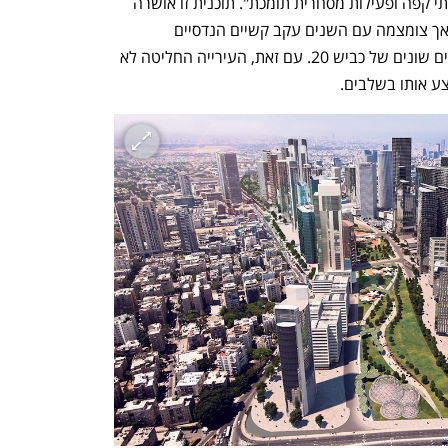
מסלולי אופניים והליכה, שטחים ירוקים, בתי קפה ופעילות מסחרית תומכת". תוכנית זו אושרה 
בוועדה המקומית לתכנון ובנייה ב-2015, אך צומצמה עם השנים עקב קשיים הנדסיים 
ותשתיתיים, ובראשם הבדלי גבהים בחלקים שונים של כביש 20. עם זאת, העירייה החליטה לא 
צע אותו בשלבים.