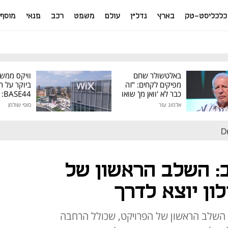
כלכליסט-טק
בארץ
נדל"ן
עולם
משפט
רכב
פנאי
מוסף
באלטשולר שחם
וויקס ממש
מפיקים לקחים: "זה
ביוקר על ר
כבר לא 'וואן מן' שואו
44
של גילעד"
אלמוג עזר
סופי שולמן
מיליון דולר
D
ב: השלב הראשון של
לון יוצא לדרך
 השלב הראשון של הפרויקט, שכולל הרחבה