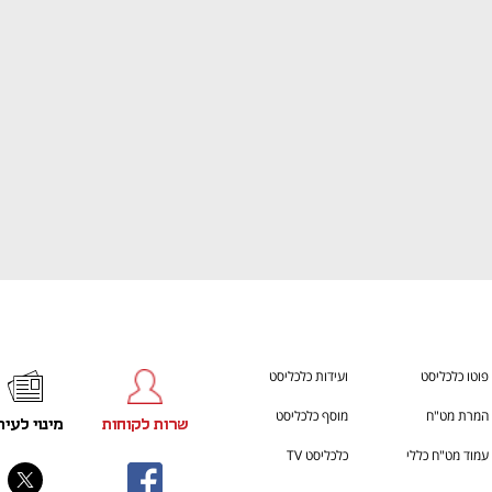
ענף במתח גבוה
מדברים כלכלה, עסקים ומה שב
פוטו כלכליסט
ועידות כלכליסט
המרת מט"ח
מוסף כלכליסט
שרות לקוחות
מינוי לעית
עמוד מט"ח כללי
כלכליסט TV