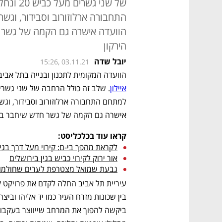
של שני ג
התחבורה ארלוזורוב וסבידור, וגש
הוועדה אישרה גם הקמה של גשר ח
הירקון
יובל שדה
15:26, 03.11.21
הוועדה המקומית לתכנון ובנייה בתל אבי
איילון
אישרה גם הקמה של גשר חדש שיחבר בין ש
קראו עוד בכלכליסט:
לקראת מהפך בי-ם: קירוי מעל דרך בגין
אור ירוק לקירוי כביש בגין בירושלים
גבעת שמואל מצטרפת לערים שחולמות 