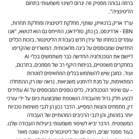
ברמה גבוהה מספיק וזה יגרום לשינוי משמעותי בתחום 
הליטיגציה". 
עו"ד אריק ברנאייזן, שותף, מחלקת ליטיגציה ומחלקת תחרות, 
EBN - ארדינסט, בן נתן, טולידאנו, התייחס גם הוא לנושא, "אנו 
עומדים בפתחו של עידן חדש בעבודת הליטיגטור, בזכות הכלים 
החדשים שמבוססים על בינה מלאכותית. המשרדים שהקדימו 
ליישם את הטכנולוגיה החדשה כבר משתמשים בכלי AI 
במחקרים משפטיים, בניתוח היקף רב של מסמכים, בתרגום, 
ועוד. כמובן שיש להשתמש בכלים המתאימים למטרות 
המתאימות, על מנת להימנע משגיאות. נראה שזו רק ההתחלה 
– עם שיפור הטכנולוגיה, כלים נוספים המבוססים על AI עתידים 
לבצע חלק גדול מהעבודה השוטפת שמבוצעת כיום על ידי עורכי 
דין, מתמחים והצוות המסייע. הדבר נכון הן לגבי משימות טכניות 
יותר במהותן, והן לגבי הרכיבים המהותיים של העבודה 
המשפטית. הדבר יביא לשיפור משמעותי ביעילות העבודה שלנו. 
בעוד מספר שנים, היום-יום של ליטיגטורים יהיה שונה מאוד 