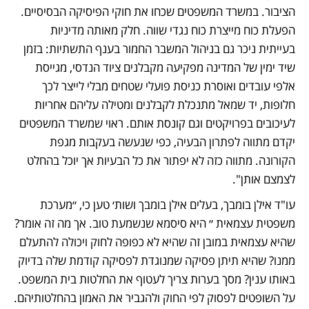
הציבור. במשרד המשפטים שכחו את חוקי הפיסיקה הבסיסיים. 
הפעלת כוח מייצרת כוח נגדי שווה. חלק מאותה מדיניות 
בעייתית ניכר גם בניהול המשבר החמור בענף התשתיות: בזמן 
שיד ימין של המדינה מפקיעה מקבלנים ציוד הנדסי, מגייסת 
אלפי עובדים ואוסרת כניסת פועלי שטחים מבלי לייצר לכך 
חלופות, יד שמאל מתנכלת לקבלנים ומטילה עליהם אחריות 
לעיכובים בפרויקטים וגם קונסת אותם. ראוי שמשרד המשפטים 
יקדם מתווה לפתרון הבעיה, כפי שנעשה בעקבות מגפת 
הקורונה. מתווה כזה לא יפתור את כל הבעיות אך יוכל בהחלט 
לצמצם אותן".
עו"ד אילן בומבך, בעלים אילן בומבך ושות׳ טען כי, ״מערכת 
משפטית עצמאית ״ היא סיסמא שנשמעת טוב. אך מה זה אומר? 
שהיא עצמאית במובן זה שהיא לא כפופה לחוק ויכולה להתעלם 
ממנו? שהיא תיתן פסיקה שמנוגדת לפסיקה קודמת שלה בדיוק 
באותו ענין? מסך בערות צריך לעטוף את החלטות בית המשפט. 
על השופטים לפסוק לפי החוק ולהגביר את האמון בהחלטותיהם. 