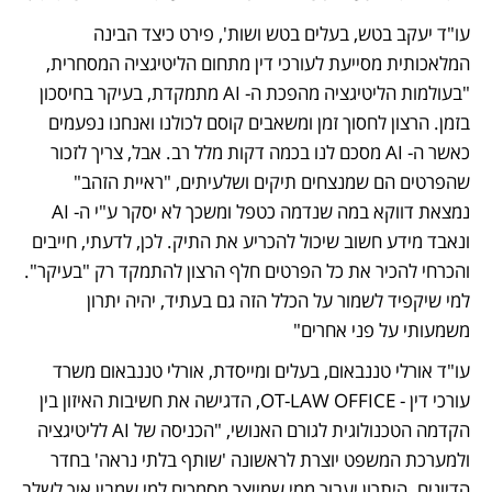
עו"ד יעקב בטש, בעלים בטש ושות', פירט כיצד הבינה 
המלאכותית מסייעת לעורכי דין מתחום הליטיגציה המסחרית, 
"בעולמות הליטיגציה מהפכת ה- AI מתמקדת, בעיקר בחיסכון 
בזמן. הרצון לחסוך זמן ומשאבים קוסם לכולנו ואנחנו נפעמים 
כאשר ה- AI מסכם לנו בכמה דקות מלל רב. אבל, צריך לזכור 
שהפרטים הם שמנצחים תיקים ושלעיתים, "ראיית הזהב" 
נמצאת דווקא במה שנדמה כטפל ומשכך לא יסקר ע"י ה- AI 
ונאבד מידע חשוב שיכול להכריע את התיק. לכן, לדעתי, חייבים 
והכרחי להכיר את כל הפרטים חלף הרצון להתמקד רק "בעיקר". 
למי שיקפיד לשמור על הכלל הזה גם בעתיד, יהיה יתרון 
משמעותי על פני אחרים"  
עו"ד אורלי טננבאום, בעלים ומייסדת, אורלי טננבאום משרד 
עורכי דין - OT-LAW OFFICE, הדגישה את חשיבות האיזון בין 
הקדמה הטכנולוגית לגורם האנושי, "הכניסה של AI לליטיגציה 
ולמערכת המשפט יוצרת לראשונה 'שותף בלתי נראה' בחדר 
הדיונים. היתרון יעבור ממי שמייצר מסמכים למי שמבין איך לשלב 