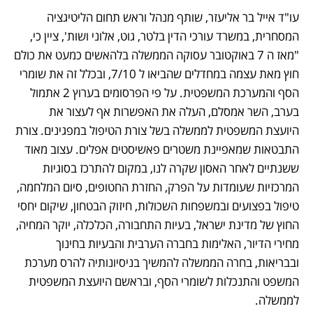
עו"ד אייל בר אליעזר, שותף מנהל וראש תחום הליטיגציה 
המסחרית, במשרד עורכי הדין בלטר, גוט, אלוני ושות', ציין כי, 
"מאז ה 7 באוקטובר עסוקה הממשלה בלהאשים כמעט את כולם 
חוץ מאת עצמה במחדלים שהביאו ל 7/10, ובכלל זה את שומרי 
הסף והמערכת המשפטית. על פי הפרסומים בערוץ 2 אתמול 
בערב, השר אמסלם, העלה את האפשרות אף לעצור את 
היועצת המשפטית לממשלה בשל צורת הטיפול במפגינים. צורת 
התבטאות שמאפיינת משטרים פאשיסטים אפלים. עצוב מאוד 
ששנתיים לאחר האסון שקרה לנו, במקום להתרכז בסוגיות 
המרכזיות שעומדות על הפרק, החזרת החטופים, סיום המלחמה, 
טיפול בפצועים ובמשפחות השכולות, חיזוק הבטחון, שיקום יחסי 
החוץ של מדינת ישראל, בעיות התחבורה, הכלכלה, יוקר המחיה, 
מחירי הדיור, האלימות בחברה הערבית והבעיות בחינוך 
ובבריאות, בחרה הממשלה להמשיך בניסיונותיה להרס מערכת 
המשפט והתנכלות לשומרי הסף, ובראשם היועצת המשפטית 
לממשלה. 