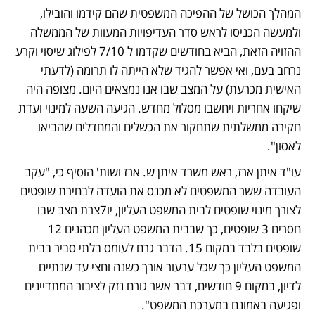
המהלך הכושל של ההפיכה המשפטית שהם קידמו והובילו, 
ולמעשה הכניסו לראש סדר העדיפויות המעוות של הממשלה 
ההזויה הזאת, הביא בחודשים שקדמו ל 7/10 לפילוג שיסוי וקרע 
נרחב בעם, ואי אפשר להגיד שלא הייתה לו תרומה (לדעתי 
האישית מכרעת) על המצב שבו אנו נמצאים היום. מצופה היה 
שיקחו אחריות ויחשבו מסלול מחדש. הגיעה השעה למינוי ועדת 
חקירה ממשלתית שתחקור את הכשלים והמחדלים שהביאו 
לאסון".
עו"ד איתן ארז, ראש משרד איתן ש. ארז ושות' הוסיף כי, "עקב 
העובדה ששר המשפטים לא מכנס את הועדה לבחירת שופטים 
לצורך מינוי שופטים לבית המשפט העליון, יו7צרת מצב שבו 
חסרים 3 שופטים, כך שבבית המשפט העליון מכהנים 12 
שופטים בלבד במקום 15. הדבר גרם לעומס בלתי סביר בבית 
המשפט העליון כך שכל ערעור אורך כשנה וחצי עד שנתיים 
לדיון, במקום 9 חודשים, דבר אשר גורם נזק לציבור המתדיינים 
ופגיעה באמונם במערכת המשפט".