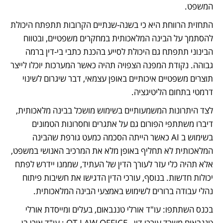
המשפט.
התחזית הרווחת היא כי בשנה-שנתיים הקרובות תתפתח היכולת 
להסתמך על הבינה המלאכותית במחקרים משפטיים, ובטווח 
הבינוני תתפתח גם היכולת לסייע בהכנת כתבי בי-דין ברמה 
גבוהה. נקודת המפנה הצפויה תהיה כאשר המערכות יוכלו לייצר 
תוצרים משפטיים איכותיים באופן עצמאי, דבר שיגרום לשינוי 
דרמטי בתחום הליטיגציה.
לצד היתרונות המשמעותיים בשימוש מושכל בבינה מלאכותית, 
דיברו משתתפי הפורום גם על אתגרים וחסרונות הטמונים 
בשימוש ב AI כאשר הייתה הסכמה כמעט גורפת שהבינה 
המלאכותית לא תחליף באופן מלא את המרכיב האנושי במשפט, 
אלא תהיה כלי עזר לעורך הדין של העתיד, שממנו יידרש לפתח 
יכולות חדשות. בנוסף, עורכי הדין הדגישו את חשיבות פיתוח 
נהלי עבודה ברורים לשימוש באמצעי הבינה המלאכותית. 
בכנס השתתפו: עו"ד אורלי טננבאום, בעלים ומייסדת אורלי 
טננבאום משרד עורכי דין - OT-LAW OFFICE ; עו"ד אורן בן 