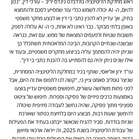
ראש מחלקת הליטיגציה גולדבלט גינדס יריב – עורכי דין, "נכון 
להיום, ה- AI יכולה לשמש ככלי עזר שמסייע לסכם ולהתמצא 
בתיק, אך עדיין לא להכין כתבי בי דין או לבצע מחקר משפטי 
באופן בלתי מבוקר. כבר ראינו לא אחת, כי ה- AI עלולה לספק 
תשובות שגויות ולפעמים המצאות של ממש. עם זאת, כנראה 
שבשנה-שנתיים הקרובות, הבינה המלאכותית תשתכלל כך 
שניתן יהיה להסתמך עליה בביצוע מחקרים משפטיים, ובעוד אי 
אילו שנים ניתן יהיה גם להסתייע בה להכנת כתבי בי דין".
עו"ד ירון אליאסי, שותף בכיר במחלקת הליטיגציה המסחרית, 
שניצר גוטליב סאמט ציין כי, "קשה לנו לתפוס את זה היום, אבל 
לפני פחות משלושה עשורים, חיפושים משפטיים עדיין בוצעו 
באמצעות כרכים פיזיים של פסיקה וספרות. חיפוש של ציטוט 
ספציפי מתוך פסיקה, שהיה נחשב לעבודה סיזיפית שיכולה 
להימשך שעות רבות, מבוצע היום בלחיצת כפתור שאורכת 
שניות בודדות. סביר להניח שכאשר ייבחנו בעתיד את הפעילות 
של עבודת הליטיגציה בשנת 2025, זה ייראה ארכאי ומיושן 
בדיוק באותה הצורה בה רואים את הפעילות טרם עידן תוכנות 