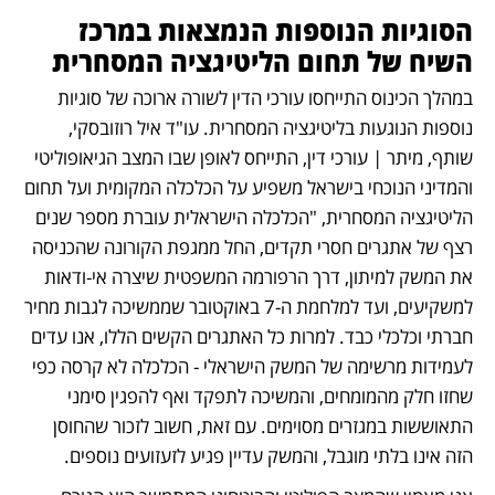
הסוגיות הנוספות הנמצאות במרכז 
השיח של תחום הליטיגציה המסחרית
במהלך הכינוס התייחסו עורכי הדין לשורה ארוכה של סוגיות 
נוספות הנוגעות בליטיגציה המסחרית. עו"ד איל רוזובסקי, 
שותף, מיתר | עורכי דין, התייחס לאופן שבו המצב הגיאופוליטי 
והמדיני הנוכחי בישראל משפיע על הכלכלה המקומית ועל תחום 
הליטיגציה המסחרית, "הכלכלה הישראלית עוברת מספר שנים 
רצף של אתגרים חסרי תקדים, החל ממגפת הקורונה שהכניסה 
את המשק למיתון, דרך הרפורמה המשפטית שיצרה אי-ודאות 
למשקיעים, ועד למלחמת ה-7 באוקטובר שממשיכה לגבות מחיר 
חברתי וכלכלי כבד. למרות כל האתגרים הקשים הללו, אנו עדים 
לעמידות מרשימה של המשק הישראלי - הכלכלה לא קרסה כפי 
שחזו חלק מהמומחים, והמשיכה לתפקד ואף להפגין סימני 
התאוששות במגזרים מסוימים. עם זאת, חשוב לזכור שהחוסן 
הזה אינו בלתי מוגבל, והמשק עדיין פגיע לזעזועים נוספים.