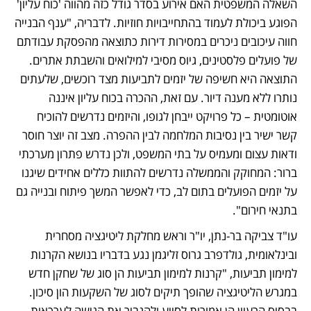
השאלה המשפטית האם אירוע בסדר גודל כזה מהווה 'כוח עליון' 
הפוגע ביכולת לעמוד בהתחייבויות חוזיות. לדבריה, "ענף הבנייה 
חווה עיכובים ניכרים במסירות דירות כתוצאה מהפסקת עבודתם 
של פועלים פלסטינים, גיוס מסיבי למילואים והשבתת אתרים. 
התוצאה היא חשיפה של יזמים לתביעות מצד רוכשים, שלעתים 
נותרו ללא מענה דיור. עם זאת, ההכרה בכוח עליון איננה 
אוטומטית – כל פרויקט ייבחן לגופו, והיזמים נדרשים להוכיח 
קשר ישיר בין נסיבות המלחמה לבין ההפרה. מצב זה יוצר חוסר 
ודאות עצום ומעמיס על בתי המשפט, ולכן נדרש פתרון מערכתי 
ברור: המחוקק והממשלה נדרשים להתוות כללים אחידים שיגנו 
על יזמים הפועלים בתום לב, כדי לאפשר המשך פיתוח ובנייה גם 
בתנאי חירום".
עו"ד צביקה בר-נתן, יו"ר וראש מחלקת ליטיגציה מסחרית 
ובינלאומית, גולדפרב גרוס זליגמן נגע בדבריו בנושא הקרנות 
למימון תביעות, "קרנות למימון תביעות הן סוג של שחקן חדש 
במגרש הליטיגציה שהופך תיקים לסוג של השקעות הון סיכון. 
בבסיס הרעיון הן אמורות לסייע ולהגביר את הגישה לערכאות 