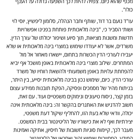
מכפי שהוא כיום. צפויה להיות לכך השפעה גדולה על הענף 
כולו".
עו"ד נועם בר דוד, שותף וחבר הנהלה, סלומון ליפשיץ, יוסי לוי 
ושות׳ הסביר כי, "בינה מלאכותית פותחת בפנינו אפשרויות 
חדשות ומשנות מציאות, תוך סיוע ושיפור יכולתו של עורך הדין. 
משרדים, אשר לא יעודדו שימוש במוצרי בינה מלאכותית או שלא 
יעבירו לעורכי הדין הכשרות בתחום, יישארו מאחור אל מול 
המתחרים. שילוב מוצרי בינה מלאכותית באופן מושכל אף יביא 
להפחתת עלויות באופן משמעותי ולהשאת רווחיו של משרד 
עורכי הדין. כיום, שימוש נכון בבינה מלאכותית יסייע, בין היתר, 
בניתוח מהיר של מסמכים ופסיקה, הפקת תובנות ממידע עצום 
בזמן קצר, ניסוח טיעונים ונימוקים משפטיים ועוד. עם זאת, 
חשוב להדגיש את האתגרים בהקשר זה: בינה מלאכותית אינה 
יכולה, וודאי שלא בעת הזו, להחליף שיקול דעת משפטי, 
יצירתיות ואף לא את כישוריו של הליטיגטור בבית המשפט. 
מעבר לכך, קיימות סוגיות חשובות של חיסיון, אתיקה ואמינות 
המידע, המחייבות שימוש זהיר ואחראי של הליטיגטור.