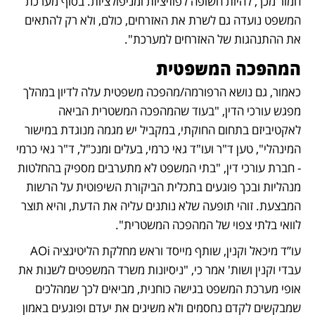
חמור מכך, להיות חשופה לפוזיציות ומניפולציות. בסוף מערכת 
המשפט נועדה גם לשרת את האזרחים, כולם, ולא רק להתאים 
את ההתנהגות של האזרחים למערכת".
המהפכה המשפטית
כאמור, גם נושא הרפורמה/מהפכה משפטית עלה לדיון במהלך 
מפגש עורכי הדין, "בעוד שהמהפכה המשטרית הביאה 
לאקטיביזם בתחום החוקתי, במקביל יש מגמה מנוגדת במישור 
המינהלי", טען ד"ר ועו"ד גאי כרמי, בעלים ומנכ"ל, ד"ר גאי כרמי 
- חברת עורכי דין, "בתי המשפט לא מתערבים מספיק בהחלטות 
מנהליות ובכך פוגעים בתכלית הביקורת השיפוטית על הרשות 
המבצעת. זוהי תופעה שלא נותנים עליה את הדעת, והיא תוצר 
לוואי בלתי צפוי של המהפכה המשטרית".
עו”ד מיכאל וקנין, שותף מייסד וראש מחלקת הליטיגציה AOi 
עבדי וקנין ושות' אמר כי, "ניסיונות משרד המשפטים לשנות את 
אופי מערכת המשפט בגישה כוחנית, מביאים לכך שמהלכים 
שמבקשים לקדם נחסמים ולא משיגים את יעדם ופוגעים באמון 