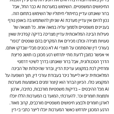
החיפושים המשפטיים. השימוש במערכות AI כבר החל, אבל 
ברור שאנחנו עדיין בחיתולי חיתוליו של השימוש בתחום הזה. 
נכון להיום אין עדיין מערכת AI שניתן להשתמש בה באופן גורף 
בעניינים משפטיים ולסמוך עליה במאה אחוז. כל תוצאה של 
פעילות הבינה המלאכותית עדיין מצריכה בדיקה קפדנית שאין 
טעויות מצידה וכולנו מכירים את המקרים בהם שופטים "נזפו" 
בעורכי דין שהסתמכו על תוצרי AI לא נכונים מבלי שבדקו אותם. 
אי אפשר כמובן לדעת מתי יתרחש רגע מכונן בו תושג פריצת 
הדרך הטכנולוגית, אבל ברור שאנחנו בדרך לשינוי דרמטי 
ומרחיק לכת במקצוע עריכת הדין, וברור שהיכולות של הבינה 
המלאכותית יביאו לייעול ניכר בעבודת עורכי דין, תוך השפעה על 
המקצוע כולו. הכיוון הברור הוא קיצור זמנים באמצעות מערכות 
AI מכל ההיבטים – בדיקות משפטיות מורכבות, כתיבה, ארגון 
ותמצות חומרים וכו'. להערכתי, המועד בו המערכות הללו יוכלו 
לארגן חומרים ולבצע חיפושים משפטיים מורכבים, קרוב מאוד. 
הרגע המכונן יתרחש כאשר המערכות יוכלו לייצר כתבי בי-דין 