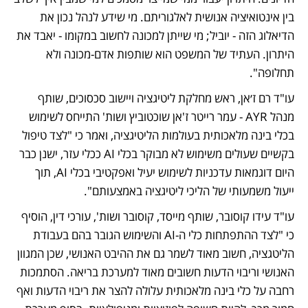
בין אינטואיציה אנושית לאלגוריתם. מי שידע לנהל נכון את 
הדיאלוג הזה - יוביל; מי שייתן למכונה לחשוב במקומו - יאבד את 
היתרון. העתיד של המשפט הוא שותפות אדם-מכונה ולא 
תחלופה".
עו"ד רם ז׳אן, ראש מחלקת ליטיגציה ויישוב סכסוכים, שותף 
מנהל AYR - עמר רייטר ז'אן שוכטוביץ ושות' התייחס לשימוש 
בכלי בינה מלאכותית בעולמות הליטיגציה, ואמר כי "לצד טיפול 
בקשיים שעולים משימוש לא מבוקר בכלי AI ככלי עזר, ישנן כבר 
היום דוגמאות עדכניות לשימוש יעיל ואפקטיבי בכלי AI, תוך 
ייעול משמעותי של הליכי ליטיגציה באמצעותם".
עו"ד עידו קוסובר, שותף מייסד, קוסובר ושות', עורכי דין, הוסיף 
כי "לצד ההתפתחות כלי ה-AI והשימוש הגובר בהם בעבודת 
הליטגציה, חשוב מאוד לשמר גם את ההיבט האנושי, שכן המגוון 
האנושי וריבוי הדעות חשובים מאוד למערכת בריאה. הסתמכות 
רחבה על כלי בינה מלאכותית עלולה להצר את ריבוי הדעות ואף 