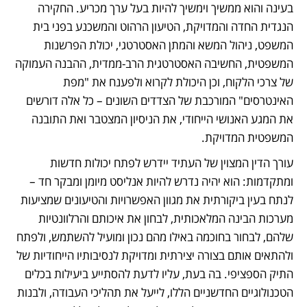
בעינה והוא ממשיך וימשיך להיות בעל ערך מכריע. החקירה 
הנגדית החדה והמדויקת, הטיעון הרהוט והמשכנע בפני בית 
המשפט, ניהול המשא והמתן האסטרטגי, יכולת הפרשנות 
המשפטית, החשיבה האסטרטגית הרב-ממדית, ההבנה העמוקה 
של צרכי הלקוח, וכן היכולת לקרוא ולפענח את "מפת 
האינטרסים" המורכבת של הצדדים השונים – כל אלה דורשים 
את המגע האנושי הייחודי, את הניסיון המצטבר ואת התובנה 
המשפטית המדויקת.
עורך הדין המצוין של העתיד יידרש לפתח יכולות חדשות 
ומתקדמות: הוא יהיה נדרש להיות אנליסט מיומן ומבקר חד – 
לנתח בעין ביקורתית את מגוון האפשרויות והטיעונים שמציעות 
מערכות הבינה המלאכותית, לבחון את איכותם והרלוונטיות 
שלהם, לבחור בחוכמה באילו מהם נכון ומועיל להשתמש, ולפתח 
ולהתאים אותם בצורה יצירתית ומדויקת לנסיבותיו הייחודיות של 
התיק הספציפי. בה בעת, עליו לדעת להסתייע ביעילות בכלים 
הטכנולוגיים החדשניים הללו, לייעל את תהליכי העבודה, ולבנות 