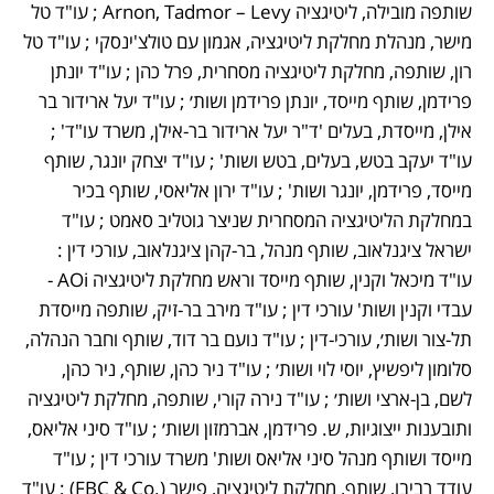
שותפה מובילה, ליטיגציה Arnon, Tadmor – Levy ; עו"ד טל 
מישר, מנהלת מחלקת ליטיגציה, אגמון עם טולצ'ינסקי ; עו"ד טל 
רון, שותפה, מחלקת ליטיגציה מסחרית, פרל כהן ; עו"ד יונתן 
פרידמן, שותף מייסד, יונתן פרידמן ושות׳ ; עו"ד יעל ארידור בר 
אילן, מייסדת, בעלים 'ד"ר יעל ארידור בר-אילן, משרד עו"ד' ; 
עו"ד יעקב בטש, בעלים, בטש ושות' ; עו"ד יצחק יונגר, שותף 
מייסד, פרידמן, יונגר ושות' ; עו"ד ירון אליאסי, שותף בכיר 
במחלקת הליטיגציה המסחרית שניצר גוטליב סאמט ; עו"ד 
ישראל ציגנלאוב, שותף מנהל, בר-קהן ציגנלאוב, עורכי דין : 
עו"ד מיכאל וקנין, שותף מייסד וראש מחלקת ליטיגציה AOi - 
עבדי וקנין ושות' עורכי דין ; עו"ד מירב בר-זיק, שותפה מייסדת 
תל-צור ושות׳, עורכי-דין ; עו"ד נועם בר דוד, שותף וחבר הנהלה, 
סלומון ליפשיץ, יוסי לוי ושות׳ ; עו"ד ניר כהן, שותף, ניר כהן, 
לשם, בן-ארצי ושות׳ ; עו"ד נירה קורי, שותפה, מחלקת ליטיגציה 
ותובענות ייצוגיות, ש. פרידמן, אברמזון ושות׳ ; עו"ד סיני אליאס, 
מייסד ושותף מנהל סיני אליאס ושות' משרד עורכי דין ; עו"ד 
עודד רביבו, שותף, מחלקת ליטיגציה, פישר (.FBC & Co) ; עו"ד 