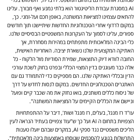
AI במסגרת עבודת הליטיגטור הוא בלתי נמנע ואף מבורך. עלינו 
להתאים עצמינו למציאות המשתנה, באופן חכם ועל-זמני. כך, 
במקום לרדוף אחרי הטכנולוגיות החדשות שיתיישנו תוך חודשים 
ספורים, עלינו לסמוך על העקרונות המשפטיים הבסיסיים שלנו. 
כלי הבינה המלאכותית מתפתחים במהירות מסחררת, אך 
האתיקה המקצועית שלנו נשארת יציבה. האחריות האישית, 
החובה לוודא דיוק התוצאות, שמירת הסודיות מול הלקוח - כל 
אלה כבר מעוגנים בדין המצוי הכללי ובפרט בחוק לשכת עורכי 
הדין ובכללי האתיקה שלנו. הם מספיקים כדי להתמודד גם עם 
האתגרים הטכנולוגיים החדשים. במקום לנסות לחדש על דרך 
של ניסוח כללים משתנים, בואו נחזק את מה שכבר קיים ופועל 
וניישם את הכללים הקיימים על המציאות המשתנה".
עו"ד רז מנגל, בעלים, רז מנגל ושות', דיבר על ההתפתחויות 
הצפויות בתחום ה AI ועל כך ש"עוד צפויים בעתיד הנראה לעין 
הליכים משפטיים נגד ספקי AI, במקרים שבהם יועלו טענות 
התרשלות בנוגע להסכמים שנוסחו באמצעות בינה מלאכותית".