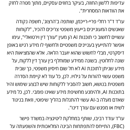
עדיפות ללשון החוזה, בעיקר בחוזים עסקיים, מתוך מטרה לחזק 
את הוודאות המסחרית".
עו"ד ד"ר רחלי פריי-רייכמן, שותפה ב'הרצוג', חשפה נקודה 
שאנשים המעוניינים בייעוץ משפטי צריכים להכיר, "לקוחות 
עשויים לחשוב כי תוכנות AI הן מעין "עורך דין וירטואלי", עימו 
אפשר להתייעץ בעניינים משפטיים ולחשוף לו מידע רגיש באופן 
דיסקרטי, מבלי לחשוש שהוא יועבר הלאה. אלא שהמציאות היא 
שונה לחלוטין. בשונה ממידע שמוחלף בין עורך דין ללקוח, על 
מידע שניתן לתוכנת AI לא חל שום חיסיון משפטי, כך שבית 
משפט עשוי להורות על גילויו. לכן, כל עוד לא קיימת הסדרה 
משפטית בנושא, חשוב להסביר ללקוחות שיש לבצע שימוש זהיר 
בתוכנות AI, ולהימנע מחשיפת מידע שאינו פומבי. לכן, כל מידע 
שאדם מעלה ב-AI עשוי להתגלות בהליך שיפוטי, וזאת בניגוד 
לשיח או מפגש עם עורך דינו".
עו"ד עודד רביבו, שותף במחלקת ליטיגציה במשרד פישר 
(FBC), התייחס להתפתחות הבינה המלאכותית והשפעתה על 