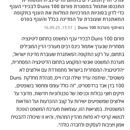
התכנסו אתמול במסגרת פורום Duns 100 לבכירי הענף
כדי לדון בסוגיות המרכזיות המלוות את הענף בתקופה
המאתגרת שעוברת על המדינה בכלל והענף בפרט
בשיתוף מערכת Duns 100
|
15:51, 16.09.25
פורום Duns 100 לבכירי ענף המשפט בתחום ליטיגציה 
נפתח בכרטיסייה חדשה
מסחרית שנערך אתמול כינס רבים מעורכי הדין המובילים 
בתחום, על רקע התקופה המאתגרת שעוברת מדינת ישראל, 
מערכת המשפט ואנשי המקצוע בתחום הליטיגציה המסחרית, 
״הליטיגציה המסחרית בישראל מתמודדת עם אילוצים לא 
פשוטים", שיתפה עו״ד שילה זברו וייס, מנהלת מחלקת Duns 
100 בדן אנד ברדסטריט, "זה כולל עומס ומחסור בשופטים, 
תיקים חוצי גבולות וכניסה של טכנולוגיות חדשות. מדובר על 
אילוצים שמשפיעים ישירות על קצב ההכרעות ועל הוודאות 
המשפטית. במציאות הזו, עצמאות מערכת המשפט הופכת 
לנושא קריטי לא פחות מהדין המהותי, והיא זו שיכולה להבטיח 
אמון ויציבות לעסקים ולחברה כולה״.