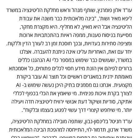
עו"ד אלון פומרנץ, שותף מנהל וראש מחלקת הליטיגציה במשרד 
ליפא מאיר ושות', "‏בינה מלאכותית כבר משנה את עבודת 
הליטיגציה אבל היא מאיץ, לא מחליף. היא מקצרת מחקר, 
מסייעת בניסוח טענות, ממפה ראיות בהתכתבויות ארוכות 
ומציפה סתירות בעדויות, ובכך חוסכת זמן רב לעורך הדין וללקוח. 
יחד עם זאת, האחריות עלינו אינה ניתנת להעברה. אצלנו 
במשרד, שעושים כבר שימוש במספר כלי AI הנהגנו כללים 
ברורים לפיהם אין הזנת מידע חסוי לכלים פתוחים, כל אסמכתא 
מאומתת ידנית במאגרים ראשיים וכל תוצר AI עובר ביקורת 
מקצועית. אנחנו גם מסמנים בתיק היכן נעשה שימוש ב- AI 
לצורך בקרת איכות פנימית. מי שיאמץ את הכלי בכפוף לכללי 
אתיקה, סודיות ושיקול דעת אנושי ירוויח ליטיגציה חדה ויעילה 
יותר. מי שיחפש קיצורי דרך עשוי לפגוע בעצמו ובלקוח".
עו"ד חניטל בלינסון-נבון, שותפה מובילה במחלקת הליטיגציה, 
משרד ארנון, תדמור-לוי, התייחסה למהפכת הבינה המלאכותית 
שנותנת אותותיה גם בתחום המשפט. לדבריה, "השימוש בכלי 