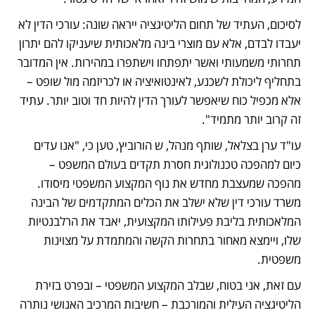
לסיכום, העתיד של תחום הליטיגציה ייראה שונה: עורכי הדין לא 
יעבדו לבדם, אלא עם מוצרי בינה מלאכותית שיעניקו להם יתרון 
תחרותי משמעותי ואשר יתפתחו וישתפרו במהירות. אין המדובר 
בתחליף ליכולת לשכנע, לאינטואיציה או לכריזמה מול שופט – 
אלא מכפיל כוח שיאפשר לעורך הדין להיות חד וטוב יותר. עתיד 
זה קרוב יותר מתמיד".
עו"ד ערן בצלאל, שותף מנהל, ש הורוביץ, טען כי, "אנו עדים 
כיום למהפכה טכנולוגית חסרת תקדים בעולם המשפט – 
מהפכה שמעצבת מחדש את נוף המקצוע המשפטי מיסודו. 
משרד עורכי דין שלא ישלב את הכלים המתקדמים של הבינה 
המלאכותית בליבת פעילותו המקצועית, יאבד את הרלבנטיות 
שלו, ויימצא מאחור בתחרות הקשה והמתמדת על מצוינות 
משפטית.
עם זאת, אני בטוח, שבלב המקצוע המשפטי – ובפרט בזירת 
הליטיגציה העילית והמורכבת – חשיבות המרכיב האנושי נותרה 