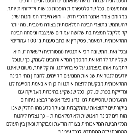
הטכנולוגיה עצמה. נראה שהאתגרים הטכנולוגיים הולכים 
ומתמעטים, ככל שהפלטפורמות הופכות נגישות וידידותיות יותר. 
במקומם צומח אתגר מרכזי חדש – והוא היעדר המיומנות שלנו 
להשתמש בתוצרי הבינה המלאכותית בצורה מיטבית. מה יותר 
קל מלקבל תמצית בת שלושה עמודים שעיצבה וניסחה הבינה 
המלאכותית, למאמר, פסק דין או כתב טענות בן 100 עמודים?
ובכל זאת, התשובה הכי אותנטית (ומסורתית) לשאלה זו, היא 
שקל יותר לקרוא את המסמך המלא ולהבינו לעומק, כך שנוכל 
לתמצת אותו בעצמנו, על פי בחירתנו. זה קל יותר, משום שאיננו 
יודעים לנטר את שגיאות המנועים הקיימים, להבחין מתי הבינה 
המלאכותית מבקשת לרצות אותנו והיכן היא באמת מסייעת לנו 
ומדייקת בפרטים. לכן, ככל שנשקיע בהיכרות מעמיקה עם 
המערכות שמסייעות לנו, נדע כיצד אפשר לבצע ניתוחים 
ביקורתיים לתוצאות שמתקבלות ובעיקר נדע מהו החלק שאנו 
מותירים לבינה האנושית ולא למלאכותית – כך נצליח ליהנות 
מכלי הבינה המלאכותית בצורה מודעת ומבוקרת ונאזן בין העולם 
המסורתי לזה המתחדש לנגד עינינו".