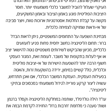
אני מאמין שהמצב הפוליטי והביטחוני המתמשך הוא הגורם 
העיקרי שעלול להוביל למשבר כלכלי משמעותי יותר. חוסר 
היציבות הפוליטית פוגע באמון הציבור ובאמון המשקיעים, 
מקשה על קבלת החלטות אסטרטגיות ארוכות טווח, ויוצר סביבה 
של אי-ודאות שמזיקה לצמיחה כלכלית.
מבחינת השפעה על התחומים המשפטיים, ניתן לראות הבדל 
ברור: תחום הליטיגציה נחשב יחסית פחות פגיע לזעזועים 
כלכליים, מכיוון שהביקוש לשירותים משפטיים נוטה להישאר יציב 
או אף לעלות בתקופות של משבר. לעומת זאת, המגזר העסקי 
חשוף הרבה יותר להשפעות הישירות של אי-יציבות פוליטית 
וכלכלית, כולל קשיים במימון, ירידה בהשקעות זרות, והאטה 
בפעילות העסקית. העמקת המשבר הכלכלי, אם ואכן תתרחש, 
עשויה ליצור קרקע פורייה לגידול משמעותי בסכסוכים ובתיקי 
ליטיגציה".	
עו"ד הילה גולדפלד, שותפה במחלקת הליטיגציה וקסלר ברגמן 
ושות' טענה כי מלחמת 'חרבות ברזל' החזירה לקדמת הבמה את 