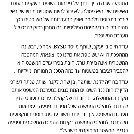
התופעה שבה הדין נחתך על פי זהות השופט והשקפת העולם 
האישית שלו היא פסולה. לא יכול להיות שסוגיית מינויו של ראש 
שב״כ בתקופת מלחמה ואופן התערבותם של השופטים בכך 
תהיה תלויה בדעותיהם הפוליטיות. זה מתכון בדוק להרס של 
מערכת המשפט".
עו"ד חיים בן יעקב, שותף מייסד BYSD, אמר כי, "בשונה 
ממהפכת ה-AI ששוטפת את כולנו כמו צונאמי, המהפכה 
המשטרית אינה גזירת גורל. חובת בכירי עולם המשפט היא 
להסביר לציבור בפשטות עד כמה הסכנות חמורות ומיידיות".
עו"ד ברוריה לקנר, שותפה, בן שחר, לקנר ושות', פנתה לעורכי 
הדין למחות נגד השינויים המתוכננים במערכת המשפט אותם 
מקדמת הממשלה, "מחובתה של קהילת עורכות ועורכי הדין 
להתנגד למהלכי הממשלה שכל מטרתם פגיעה בעצמאות 
מערכת המשפט. אין דבר יותר חשוב ערכית, מוסרית ומקצועית 
מלהתנגד למהלכי הממשלה בקידום ההפיכה המשטרית ופגיעה 
בגרעין המשטר הדמוקרטי בישראל".