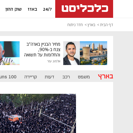
24/7
באזז
שוק ההון
דף הבית
בארץ
חדר ניתוח
מחיר הבניין בארה"ב
צנח ב-90%,
והחלומות על תשואה
גבוהה התנפצו
אלמוג עזר
בארץ
משפט
רכב
דעות
קריירה
uns 100