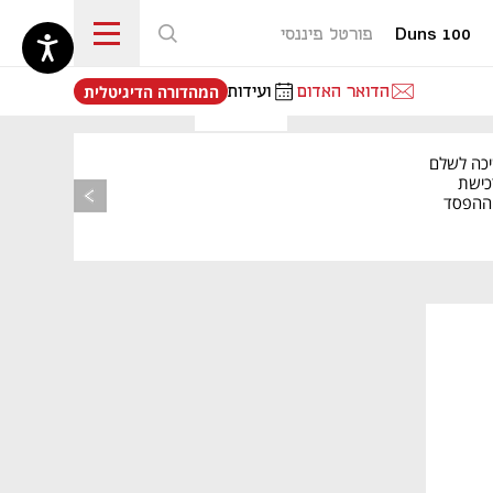
Duns 100
פורטל פיננסי
נפתח בכרטיסייה חדשה
הדואר האדום
ועידות
המהדורה הדיגיטלית
יכה לשלם
כישת
BASE: ההפסד
הרבעוני זינק ל-76