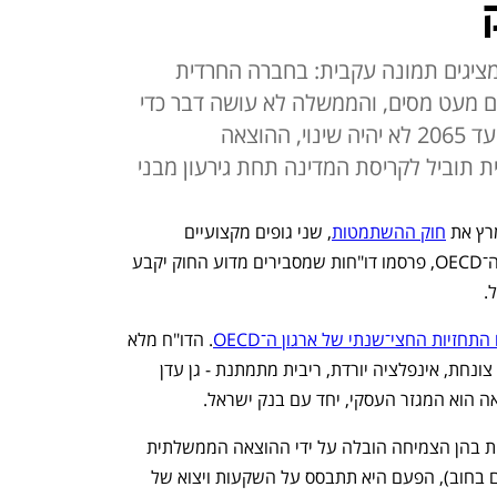
מציגים תמונה עקבית: בחברה החרדית
ים מעט מסים, והממשלה לא עושה דבר כדי
לשנות את המגמה המסוכנת. אם עד 2065 לא יהיה שינוי, ההוצאה
 תוביל לקריסת המדינה תחת גירעון מבני
ץ את 
חוק ההשתמטות
, שני גופים מקצועיים 
כלכליים, אגף התקציבים במשרד האוצר וה־OECD, פרסמו דו"חות שמסבירים מדוע החוק יקבע 
. 
התחזיות החצי־שנתי של ארגון ה־OECD
. הדו"ח מלא 
תקווה: צמיחה גבוהה, יצוא מזנק, אבטלה צונחת, אינפלציה יורדת, ריבית מתמתנת - גן עדן 
ה הוא המגזר העסקי, יחד עם בנק ישראל. 
הדו"ח מדגיש כי בניגוד לשנתיים האחרונות בהן הצמיחה הובלה על ידי ההוצאה הממשלתית 
(שגרמה לזינוק של כ־230 מיליארד שקלים בחוב), הפעם היא תתבסס על השקעות ויצוא של 