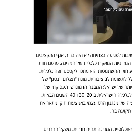
אם הקשר ההדוק בין ההטבות לבחורי הישיבות לפגיעה בצמיחה לא היה ברור, אגף התקציבים 
באוצר, הגוף המקצועי שאחראי על גיבוש המדיניות המאקרו־כלכלית של המדינה, פרסם חוות 
דעת מקצועית שכללה פרק בו מוסבר מדוע חוק ההשתמטות הוא מתכון לקטסטרופה כלכלית. 
דווקא בנספח הנתונים, שלא זוכה בדרך כלל לתשומת לב ציבורית, מונח "תצלום רנטגן" של 
הבעיה הכלכלית ארוכת הטווח החמורה ביותר של ישראל: המבנה הדמוגרפי־תעסוקתי של 
החברה החרדית ומה שהוא עומד לעשות לכלכלה הישראלית ב־20, 30 ו־40 השנים הבאות. 
נספח זה הוא צפירת אזהרה על קונסולידציה של מנגנון הרס עצמי באמצעות חוק ומתאר את 
תקועה בה.
ראשית, הדמוגרפיה. תוך 40 שנה שליש מאוכלוסיית המדינה תהיה חרדית. משקל החרדים 