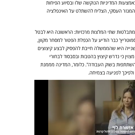
ההייטק הישראלי. במקביל, בנק ישראל, באמצעות המדיניות הנוקשה שלו ובסיוע הפיחות 
בשקל, בגלל סוף המלחמה והעוצמה של המגזר העסקי, הצליח להשתלט על האינפלציה 
מה מכביד על גן העדן? הממשלה. בדו"ח מתבלטות שתי המלצות מרכזיות: הראשונה היא לבטל 
את הפטורים ממע"מ. שר האוצר בצלאל סמוטריץ' כבר הודיע על הכפלת הפטור למסחר מקוון, 
ל־150 דולר במקום 75 דולר. ההמלצה השנייה היא שהממשלה חייבת להפסיק לבצע קיצוצים 
רוחביים ו"לטרגט" הוצאה מיותרת. בדו"ח מצוין כי נדרש קיצוץ בהטבות ובסבסוד לבחורי 
הישיבות משום שהן "מדכאות תמריצים להשתתפות בשוק העבודה". כלומר, המדינה מממנת 
לפיכך לפגיעה בצמיחה.