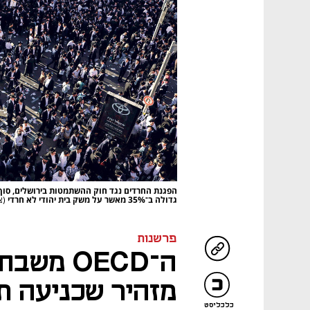
הפגנת החרדים נגד חוק ההשתמטות בירושלים, סו
גדולה ב־35% מאשר על משק בית יהודי לא חרדי
(צילום:
פרשנות
ה־OECD מ
מזהיר שכניעה ת
כלכליסט