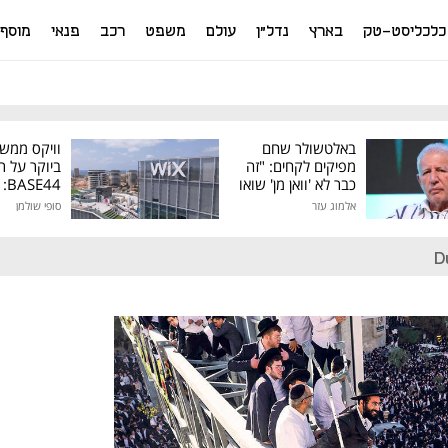
כלכליסט-טק
בארץ
נדל"ן
עולם
משפט
רכב
פנאי
מוסף
באלטשולר שחם
וויקס ממש
מפיקים לקחים: "זה
ביוקר על ר
כבר לא 'וואן מן' שואו
44
של גילעד"
אלמוג עזר
סופי שולמן
מיליון דולר
D