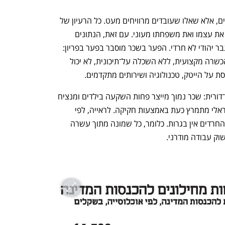
אבל הבעיה איננה רק שהגברים לא עובדים, אלא שאלו שעובדים מרוויחים מעט. כל הרעיון של 
עבודה מבוסס על כך שמי שעובד - מחלץ את עצמו ואת משפחתו מעוני. עם זאת, הנתונים 
מראים כי גבר חרדי מרוויח פחות מחצי מגבר יהודי לא חרדי. הפער בשכר מוסבר בפער בפריון: 
חרדי ללא לימודי ליבה, ללא בגרות, ללא הכשרה מקצועית, ללא השכלה על־תיכונית, לא יכול 
ת על הייטק, טכנולוגיה ושירותים מתקדמים. 
גרוע מכך, זה הבסיס למלכודת העוני הבין־דורית: שכר נמוך מייצר פחות השקעה בילדים ומנציח 
שוב עוני. זה בדיוק המחזור שהמשק הישראלי מתמרץ כעת באמצעות חקיקה. לראייה, לפי 
נתוני אגף התקציבים, ל־80% מהצעירים החרדים אין בגרות. כלומר, כל שמונה מתוך עשרה 
וק עבודה מודרני. 
נפתח בכרטיסייה חדשה
נפתח בכרטיסייה חדשה