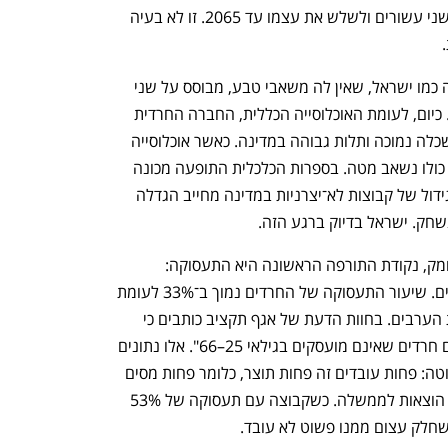
באוכלוסייה עתיד להכפיל את עצמו בתוך שני עשורים ולשלש את עצמו עד 2065. זו לא בעיה 
כל מודל של צמיחה ארוכת טווח של מדינה כמו ישראל, שאין לה משאבי טבע, מבוסס על שני 
משתנים מרכזיים: הון אנושי ופריון עבודה. כיום, לעומת האוכלוסייה הכללית, החברה החרדית 
מאופיינת בתעסוקה נמוכה, שכר נמוך, השכלה נמוכה ותלות גבוהה במדינה. כאשר אוכלוסייה 
כזו הופכת לגדולה ביותר במדינה - המשק כולו נשאב מטה. בספרות הכלכלית התופעה מכונה 
Population Fiscal Trap - מצב שבו הגידול של קבוצות לא־יצרניות במדינה מחייב הגדלה 
שחק. ישראל בדיוק ברגע הזה.
כאשר בוחנים את מלכודת האוכלוסייה לעומק, נקודת התורפה הראשונה היא התעסוקה: 
כמחצית מהחרדים (47%) פשוט לא עובדים. שיעור התעסוקה של החרדים נמוך ב־33% לעומת 
היהודים הלא חרדים ונמוך ב־24% לעומת הערבים. בחוות הדעת של אגף תקציב כותבים כי 
"פער זה משקף כמות של כ־90 אלף גברים חרדים שאינם מועסקים בגילאי 25–66". אלו נתונים 
שמפרקים כל מודל צמיחה. המשוואה פשוטה: פחות עובדים זה פחות תוצר, כלומר פחות מסים 
ויותר מקבלי תמיכות, מה שמתבטא ביותר הוצאות לממשלה. כשקבוצה עם תעסוקה של 53% 
חלק עצום ממנו פשוט לא עובד. 