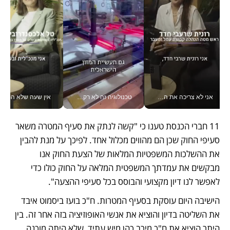
אני לא צריכה את המשרד: רונית שרעבי-חדד מנהלת ארגון של 30000 עובדים מכל מקום_v
טכנולוגיה זה לא רק בהייטק: גם תעשיית המזון הישראלית מאמצת כלי AI, אוטומציה וניתוח דאטה בזמן אמת
אין שעה שלא התעסקתי במשבר - טל אלכסנדרוביץ’ שגב מנהלת משברים
11 חברי הכנסת טענו כי "קשה לנתק את סעיף המטרה משאר 
סעיפי החוק שכן הם מהווים מכלול אחד. לפיכך על מנת להבין 
את ההשלכות המשפטיות המלאות של הצעת החוק אנו 
מבקשים את עמדתך המשפטית המלאה על החוק כולו כדי 
לאפשר לנו דיון מקצועי והבוסס בכל סעיפי ההצעה". 
הישיבה היום עוסקת בסעיף המטרות. ח"כ בועז ביסמוט איבד 
את השליטה בדיון והוציא את אנשי האופוזיציה בזה אחר זה. בין 
היתר הוציא את ח"כ מירב כהן מיש עתיד, שלא היתה מוכנה 