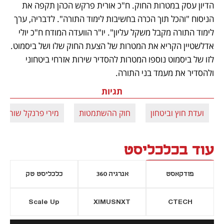
הדיון עסק במטרות החוק. ח"כ אורית פרקש הכהן תקפה את 
הניסוח "והכל תוך הכרה בחשיבות לימוד התורה". לדבריה, ערך 
לימוד התורה מקבל משקל עליון". יו"ר הוועדה המודח ח"כ יולי 
אדלשטיין הקריא את המטרות של הצעת החוק שלו ושל ביסמוט. 
לזו של ביסמוט נוספו המטרות להסדיר שירות אזרחי ביטחוני 
ולהסדיר את מעמד בני התורה. 
תגיות
ועדת חוץ וביטחון
חוק ההשתמטות
מירי פרנקל שור
עוד בכלכליסט
פודקאסט
אנרגיה 360
כלכליסט טק
Scale Up
XIMUSNXT
CTECH
יסייה חדשה
נפתח בכרטיסייה חדשה