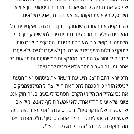
שיקטע את דבריה. כן הוציאו בזה אחר זה ביסמוט וינון אזולאי 
מש"ס, שמילא את מקומו כשיצא מהחדר, אנשי מילואים. 
כהן תקפה את העובדה שהחוק "נותן חנינה רטרואקטיבית. כל 
ההליכים הפליליים מבוטלים. נותנים פרס למי שערק תוך כדי 
מלחמה. זו קואליציה שאוהבת חנינות. הסנקציות שנכנסות 
לתוקף כובלות הצעירים לישיבה. הן לא יעזרו לגייס אלא יעזרו 
לרבנים לשמור על המוסד. הסנקציות המשמעותיות מגיעות רק 
אחרי זמן. זה מעביר מסר שלא צריכים להתגייס".
ח"כ יוראי להב-הרצנו מיש עתיד שאל את ביסמוט "איך הגעת 
לכיסא הזה? כי הסכמת למכור את חיילי צה"ל המילואימניקים, 
את נכי צה"ל את הלומי הקרב. תסתכל לי בעיניים. זה חוק אנטי 
ציוני שלא יגייס חרדי אחד. לא יאפשר חילוף לאנשי מילואים 
שהעסקים שלהם קורסים". ביסמוט ענה: "אני מאוד גאה במה 
שעשיתי. זה פופוליזם. יהיה לך אחלה סרטון". ח"כ אפרת רייטן 
מהדמוקרטים אמרה: "זה חוק מעליב ומנצל".