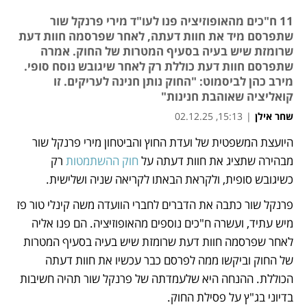
11 ח"כים מהאופוזיציה פנו לעו"ד מירי פרנקל שור
שתפרסם מיד את חוות דעתה, לאחר שפרסמה חוות דעת
שרומזת שיש בעיה בסעיף המטרות של החוק. אמרה
שתפרסם חוות דעת כוללת רק לאחר שיגובש נוסח סופי.
מירב כהן לביסמוט: "החוק נותן חנינה לעריקים. זו
קואליציה שאוהבת חנינות"
שחר אילן
|
15:13, 02.12.25
היועצת המשפטית של ועדת החוץ והביטחון מירי פרנקל שור 
נפתח בכרטיסייה חדשה
מבהירה שתציג את חוות דעתה על 
חוק ההשתמטות
 רק 
כשיגובש סופית, ולקראת הבאתו לקריאה שניה ושלישית. 
פרנקל שור כתבה את הדברים לחברי הוועדה משה קינלי טור פז 
מיש עתיד, ועשרה ח"כים נוספים מהאופוזיציה. הם פנו אליה 
לאחר שפרסמה חוות דעת שרומזת שיש בעיה בסעיף המטרות 
של החוק וביקשו ממה לפרסם כבר עכשיו את חוות דעתה 
הכוללת. ההנחה היא שלעמדתה של פרנקל שור תהיה חשיבות 
בדיוני בג"ץ על פסילת החוק.