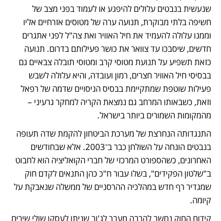
שנעשית בנבטים עלולים להיפגע או לעמוד בפני מצב של 
חשיפה בלתי מבוקרת, תנועה ערה של מטוסים אזרחיים אליו 
וממנו עלולה להעמיד את חיל האוויר ואת צה"ל לפני אתגרים 
חדשים, שיסבכו עד צוואר את כושר פעילותם בדרום. תנועה 
כזאת תשפיע על תנועת מטוסי קרב ומטוסי תובלה צבאיים גם 
בבסיסי חיל האוויר חצרים, רמון ועובדה, והיא עלולה לשבש 
פעילות שוטפת שמתקיימת בבסיס הניסויים שדמה של רפאל 
וזאת, כשבאותו המרחב גם נמצאת הקריה למחקר גרעיני – 
מהמקומות השמורים ביותר בישראל.
התנגדותה הנחרצת של מערכת הביטחון להקמת שדה תעופה 
בנבטים הונחה על השולחן כבר ב־2003. אלא שבחודשים 
האחרונים, כשהספורט המרכזי של חברי הקואליציה הוא לחבוט 
ב"שלטון הפקידים", בשלו עבור ח"כ כהן התנאים לקדם חוק 
שמגדיר רף חדש במהלכיה ההרסניים של ממשלה שנאבקת על 
קיומה.
קידום החוק נחשב להרבה מעבר לג'וב שניתן לעסקן שולי שירים 