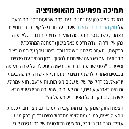
תמיכה מפתיעה מהאופוזיציה
רמז לדיל של כהן עם נתניהו ניתן כמה שבועות לפני ההצבעה 
על 
חוק הרווחים הכלואים
, שעבר על חודו של קול. כבר בתחילת 
דצמבר, כשבכנסת התכנסה הוועדה לחיזוק הנגב והגליל פנה 
כהן אל יו"ר הוועדה ח"כ מיכאל ביטון (המחנה הממלכתי) 
בבקשה, "תעזור לי להפוך שולחנות". ביטון גיחך על המוטיבציה 
הבריונית, אך לא ראה שולחנות להפוך, וכהן הרחיב עם פרטים 
וסיפר כי "לפני שבוע דיברתי עם ראש הממשלה על שדה תעופה 
בנבטים ואמרתי לו שמקדמים לו מתחת לאף שדה תעופה בעמק 
יזרעאל, במרחק של שלוש שנים מפיתוח, והוא זעם. הוא אמר לי, 
זה היה בארבע עיניים, שזה לא יהיה, שהשדה הבינלאומי הבא 
יהיה בנגב. בקרוב כל הציבור ישמע על זה".
הצעת החוק שכהן קידם מאז קיבלה תמיכה גם מצד חברי כנסת 
מהאופוזיציה, כמו נעמה לזימי מהדמוקרטים ורם בן ברק מיש 
עתיד. מבחינת בן ברק, ההצעה הדורסנית של כהן נפלה לידיו 