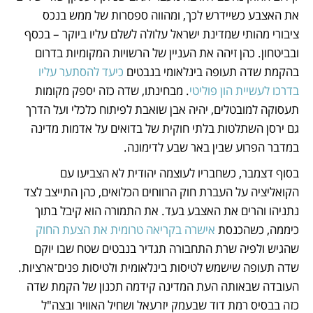
את האצבע כשיידרש לכך, ומהווה ספסרות של ממש בנכס 
ציבורי מהותי שמדינת ישראל עלולה לשלם עליו ביוקר – בכסף 
ובביטחון. כהן זיהה את העניין של הרשויות המקומיות בדרום 
בהקמת שדה תעופה בינלאומי בנבטים 
כיעד להסתער עליו 
בדרכו לעשיית הון פוליטי
. מבחינתו, שדה כזה יספק מקומות 
תעסוקה למובטלים, יהיה אבן שואבת לפיתוח כלכלי ועל הדרך 
גם ירסן השתלטות בלתי חוקית של בדואים על אדמות מדינה 
במדבר הפרוע שבין באר שבע לדימונה.
בסוף דצמבר, כשחבריו לעוצמה יהודית לא הצביעו עם 
הקואליציה על העברת חוק הרווחים הכלואים, כהן התייצב לצד 
נתניהו והרים את האצבע בעד. את התמורה הוא קיבל בתוך 
כיממה, כשהכנסת 
אישרה בקריאה טרומית את הצעת החוק
שהגיש ולפיה שרת התחבורה תגדיר בנבטים שטח שבו יוקם 
שדה תעופה שישמש לטיסות בינלאומית ולטיסות פנים־ארציות. 
העובדה שבאותה העת המדינה קידמה תכנון של הקמת שדה 
כזה בבסיס רמת דוד שבעמק יזרעאל ושחיל האוויר ובצה"ל 