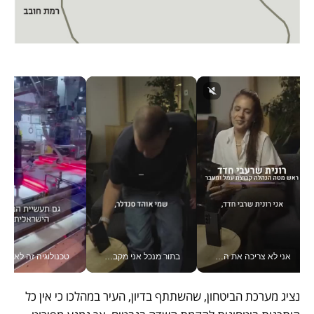
אני לא צריכה את המשרד: רונית שרעבי-חדד מנהלת ארגון של 30000 עובדים מכל מקום_v
בתור מנכל אני מקבל מאות החלטות ביום, וה- Galaxy Z Fold8 Ultra עוזר לי לחתוך אותן מהר יותר_v
טכנולוגיה זה לא רק בהייטק: גם תעשיי
נציג מערכת הביטחון, שהשתתף בדיון, העיר במהלכו כי אין כל 