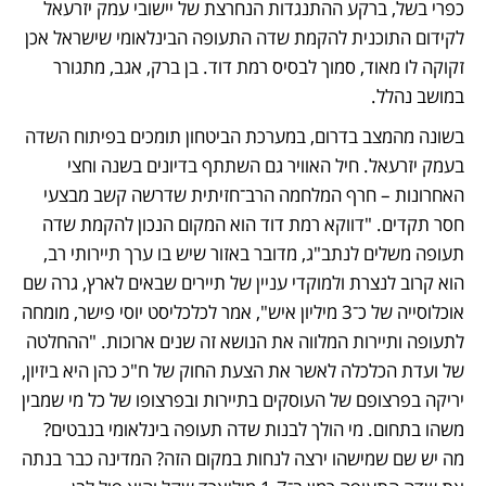
כפרי בשל, ברקע ההתנגדות הנחרצת של יישובי עמק יזרעאל 
לקידום התוכנית להקמת שדה התעופה הבינלאומי שישראל אכן 
זקוקה לו מאוד, סמוך לבסיס רמת דוד. בן ברק, אגב, מתגורר 
במושב נהלל.
בשונה מהמצב בדרום, במערכת הביטחון תומכים בפיתוח השדה 
בעמק יזרעאל. חיל האוויר גם השתתף בדיונים בשנה וחצי 
האחרונות – חרף המלחמה הרב־חזיתית שדרשה קשב מבצעי 
חסר תקדים. "דווקא רמת דוד הוא המקום הנכון להקמת שדה 
תעופה משלים לנתב"ג, מדובר באזור שיש בו ערך תיירותי רב, 
הוא קרוב לנצרת ולמוקדי עניין של תיירים שבאים לארץ, גרה שם 
אוכלוסייה של כ־3 מיליון איש", אמר לכלכליסט יוסי פישר, מומחה 
לתעופה ותיירות המלווה את הנושא זה שנים ארוכות. "ההחלטה 
של ועדת הכלכלה לאשר את הצעת החוק של ח"כ כהן היא ביזיון, 
יריקה בפרצופם של העוסקים בתיירות ובפרצופו של כל מי שמבין 
משהו בתחום. מי הולך לבנות שדה תעופה בינלאומי בנבטים? 
מה יש שם שמישהו ירצה לנחות במקום הזה? המדינה כבר בנתה 