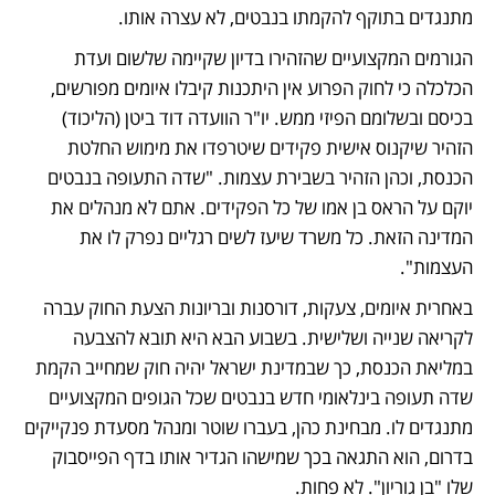
מתנגדים בתוקף להקמתו בנבטים, לא עצרה אותו.
הגורמים המקצועיים שהזהירו בדיון שקיימה שלשום ועדת 
הכלכלה כי לחוק הפרוע אין היתכנות קיבלו איומים מפורשים, 
בכיסם ובשלומם הפיזי ממש. יו"ר הוועדה דוד ביטן (הליכוד) 
הזהיר שיקנוס אישית פקידים שיטרפדו את מימוש החלטת 
הכנסת, וכהן הזהיר בשבירת עצמות. "שדה התעופה בנבטים 
יוקם על הראס בן אמו של כל הפקידים. אתם לא מנהלים את 
המדינה הזאת. כל משרד שיעז לשים רגליים נפרק לו את 
העצמות".
באחרית איומים, צעקות, דורסנות ובריונות הצעת החוק עברה 
לקריאה שנייה ושלישית. בשבוע הבא היא תובא להצבעה 
במליאת הכנסת, כך שבמדינת ישראל יהיה חוק שמחייב הקמת 
שדה תעופה בינלאומי חדש בנבטים שכל הגופים המקצועיים 
מתנגדים לו. מבחינת כהן, בעברו שוטר ומנהל מסעדת פנקייקים 
בדרום, הוא התגאה בכך שמישהו הגדיר אותו בדף הפייסבוק 
שלו "בן גוריון". לא פחות.