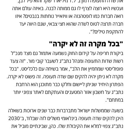
את שדה התעופה רמון ב־1.7 מיליארד שקל והוא פיל לבן, 
ועכשיו היא רוצה לצרף לו גם ממותה לבנה. באיזה עולם אתה 
רואה חברות כמו לופטהנזה או וויזאייר נוחתות בנבטים? איזו 
חברה תרצה לטוס לשדה שהוא חצי צבאי, שגם היווה יעד 
להתקפת טילים?".
"בכל מקרה זה לא יקרה" 
ביקורת חריפה על קידום החוק נשמעה אתמול גם מצד מנכ"ל 
רשות שדות התעופה ומנהל נתב"ג לשעבר קובי מור. "זה צעד 
פופוליסטי שמחמיץ את הלב", אמר בשיחה עם כלכליסט. "בכל 
מקרה לא ניתן יהיה להקים שם שדה תעופה. זה פשוט לא יקרה. 
הפתרון היחיד שניתן ליישום וחלקו כבר מתוכנן הוא הרחבת 
נתב"ג על חשבון אזור המטענים והעתקתם לאתר צפוני יותר 
במתחם".
בשעה שממשלות ישראל מתברברות כבר שנים ארוכות בשאלה 
היכן להקים שדה תעופה בינלאומי משלים לזה שבלוד, ב־2030 
נתב"ג צפוי למלא את הקיבולת שלו. כהן, שבינתיים מוביל את 