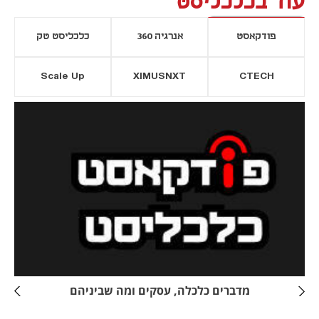
עוד בכלכליסט
פודקאסט
אנרגיה 360
כלכליסט טק
Scale Up
XIMUSNXT
CTECH
יסייה חדשה
נפתח בכרטיסייה חדשה
מדברים כלכלה, עסקים ומה שביניהם