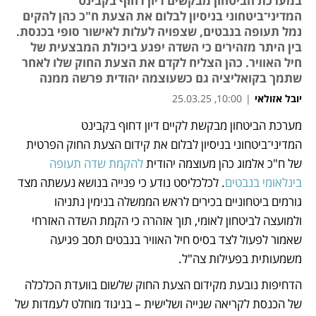
במערכת הביטחון מבקשים דיון דחוף בקבינט
המדיני־ביטחוני בניסיון לבלום את הצעת ח"כ כהן להקים
נמל תעופה בנבטים, שצפויה לעלות לאישור סופי בכנסת.
בין היתר מזהירים כי השדה יפגע ביכולת המבצעית של
חיל האוויר. כהן הצליח לקדם את הצעת החוק שלו לאחר
שתמך בקואליציה גם כשעוצמה יהודית פרשה ממנה
יובל אזולאי
|
10:00, 25.03.25
מערכת הביטחון מבקשת לקיים דיון דחוף בקבינט 
נפתח בכרטיסייה חדשה
נפתח בכרטיסייה חדשה
נפתח בכרטיסייה חדשה
נפתח בכרטיסייה חדשה
נפתח בכרטיסייה חדשה
נפתח בכרטיסייה חדשה
נפתח בכרטיסייה חדשה
המדיני־ביטחוני בניסיון לבלום את קידום הצעת החוק הפרטית 
של ח"כ אלמוג כהן מעוצמה יהודית 
להקמת שדה תעופה 
בינלאומי בנבטים
. לכלכליסט נודע כי פנייה בנושא נעשתה מצד 
גורמים ביטחוניים בכירים לראש הממשלה בנימין נתניהו 
ולמועצה לביטחון לאומי, תוך אזהרה כי הקמת השדה האזרחי 
שאמור לפעול לצד בסיס חיל האוויר בנבטים תסב פגיעה 
משמעותית בפעילות צה"ל.
הדחיפות נובעת מקידום הצעת החוק שלשום בוועדת הכלכלה 
של הכנסת לקריאה שנייה ושלישית – בניגוד מוחלט לעמדות של 