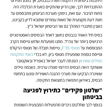
היתכנות ביטחונית להקמת השדה בנבטים, אך נמנע מפירוט 
ההתנגדויות לכך, שכן הדיון שהתקיים בוועדת הכלכלה היה 
פתוח לציבור. עם זאת, נימוקי מערכת הביטחון מתבססים על 
חוות דעת מקצועית של מאות עמודים שתובא לדיון בקבינט, 
כשבין מתנגדי המהלך גם שר הביטחון ישראל כ"ץ.
בסיס חיל האוויר בנבטים נחשב לאחד הבסיסים האסטרטגיים 
הרגישים ביותר של צה"ל. ממנו מופעלות שלוש טייסות הקרב 
המבוססות על 
מטוסי 35־F
, טייסות תובלה של מטוסי הרקולס 
וטייסת נוספת שמפעילה מטוסי ביון. לא בכדי 
בשתי מתקפות 
הטילים שאיראן
 הפנתה לעבר ישראל באפריל ובאוקטובר 
אשתקד היווה הבסיס הדרומי מטרה ערכית. כשכמה טילים 
ששיגרה הבקיעו את מערכי ההגנה האווירית ופגעו בתחומי 
הבסיס, באיראן התפארו בתוצאות התקיפה.
"שלטון פקידים" כתירוץ לפגיעה 
בביטחון 
בנוסף לכך שחלקים ניכרים מהפעילות המבצעית השוטפת 