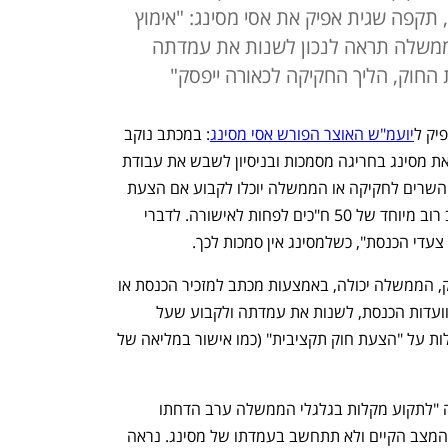
תקפה שגית אפיק את אסי מסינג: "אימוץ
ממשלה תראה לנכון לשנות את עמדתה
חוק, הליך החקיקה לכאורה ייפסק"
יק ל
יועמ"ש האוצר הפורש אסי מסינג
: במכתב נוקב 
ששיגרה אפיק הבוקר (א'), היא מאשימה את מסינג בחריגה מסמכות ובניסיון לשבש את עבודת 
הכנסת, זאת בעקבות דרישתו כי רק ועדת השרים לחקיקה או הממשלה יוכלו לקבוע אם הצעת 
חוק פרטית היא "תקציבית" - סיווג המחייב רוב מיוחד של 50 ח"כים לפחות לאישורה. לדברי 
 צעדי הכנסת", כשלמסינג אין סמכות לכך.
כיום, לפי תקנון הכנסת והנחייתה של אפיק, הממשלה יכולה, באמצעות מכתב למזכיר הכנסת או 
לאחר הודעת שר או סגן שר במליאה או בוועדות הכנסת, לשנות את עמדתה ולקבוע שעל 
הצעת חוק פרטית לא יחולו המגבלות החלות על "הצעת חוק תקציבית" (כמו אישור במליאה של 
בכנסת טוענים כי עמדתו של מסינג נועדה "לתקוע מקלות בגלגלי הממשלה ערב הדחתו 
מתפקידו". אפיק הודיעה כי לא תשנה את המצב הקיים ולא תתחשב בעמדתו של מסינג. נראה 