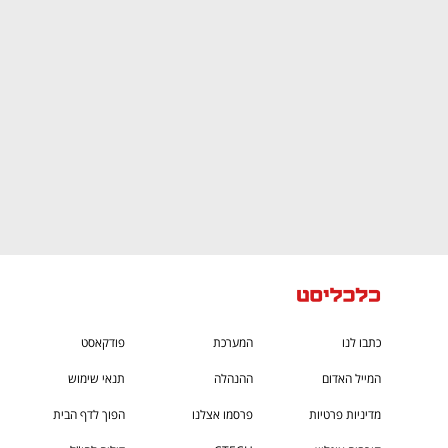
CTech – the
הבית של ההייטק הישראלי
כתבו לנו
המערכת
פודקאסט
המייל האדום
ההנהלה
תנאי שימוש
מדיניות פרטיות
פרסמו אצלנו
הפוך לדף הבית