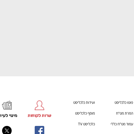
ענף במתח גבוה
מדברים כלכלה, עסקים ומה שב
פוטו כלכליסט
ועידות כלכליסט
המרת מט"ח
מוסף כלכליסט
שרות לקוחות
מינוי לעית
עמוד מט"ח כללי
כלכליסט TV