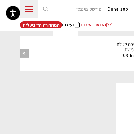
Duns 100
פורטל פיננסי
נפתח בכרטיסייה חדשה
הדואר האדום
ועידות
המהדורה הדיגיטלית
יכה לשלם
כישת
BASE: ההפסד
הרבעוני זינק ל-76