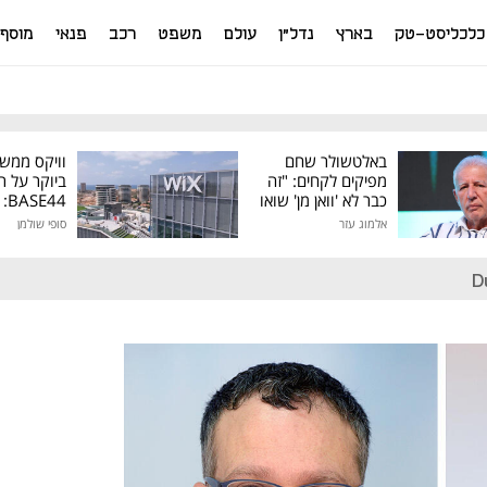
כלכליסט-טק
בארץ
נדל"ן
עולם
משפט
רכב
פנאי
מוסף
באלטשולר שחם
וויקס ממש
מפיקים לקחים: "זה
ביוקר על ר
כבר לא 'וואן מן' שואו
44
של גילעד"
אלמוג עזר
סופי שולמן
מיליון דולר
D