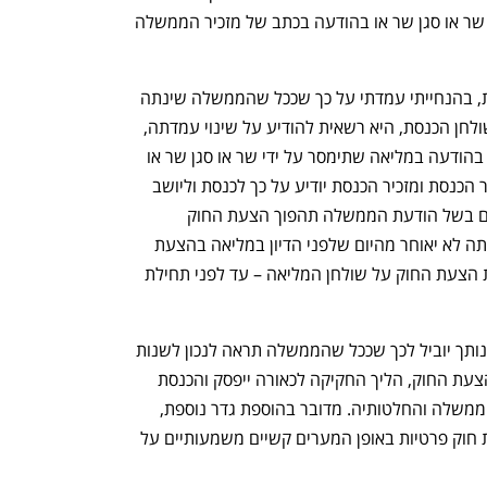
החוק – בהודעה במליאה שתימסר על ידי שר או סגן שר או בהודעה בכתב של מזכיר הממשלה 
עוד הוסיפה כי "לאור הוראות תקנון הכנסת, בהנחייתי עמדתי על כך שככל שהממשלה שינתה 
את עמדתה לאחר הנחת הצעת חוק על שולחן הכנסת, היא רשאית להודיע על שינוי עמדתה, 
לרבות בדבר הסכמתה לעלות התקציבית, בהודעה במליאה שתימסר על ידי שר או סגן שר או 
בהודעה בכתב של מזכיר הממשלה למזכיר הכנסת ומזכיר הכנסת יודיע על כך לכנסת וליושב 
ראש הוועדה שהכינה את הצעת החוק. אם בשל הודעת הממשלה תהפוך הצעת החוק 
לתקציבית, על הממשלה למסור את הודעתה לא יאוחר מהיום שלפני הדיון במליאה בהצעת 
החוק, ואם ההצבעה מתקיימת ביום הנחת הצעת החוק על שולחן המליאה – עד לפני תחילת 
היא הזהירה את מסינג כי "אימוץ של פרשנותך יוביל לכך שככל שהממשלה תראה לנכון לשנות 
את עמדתה ביחס לעלות התקציבית של הצעת החוק, הליך החקיקה לכאורה ייפסק והכנסת 
תיאלץ להמתין או להתחקות אחר כוונות הממשלה והחלטותיה. מדובר בהוספת גדר נוספת, 
שאינה נצרכת, להליך החקיקה של הצעות חוק פרטיות באופן המערים קשיים משמעותיים על 