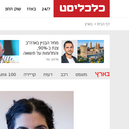
24/7
באזז
שוק ההון
דף הבית
בארץ
מחיר הבניין בארה"ב
צנח ב-90%,
והחלומות על תשואה
גבוהה התנפצו
אלמוג עזר
בארץ
משפט
רכב
דעות
קריירה
uns 100