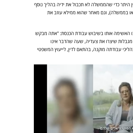
שגם בממשלה לא מתכוונים לעשות כן, בין היתר כדי שהממשלה לא תכבול את ידיה בהליך נוסף 
(קביעת העמדה בוועדת השרים לחקיקה או בממשלה), וגם מאחר שהוא ממילא עוזב את 
אפיק שיגרה הבוקר מכתב חריף למסינג בו האשימה אותו בשיבוש עבודת הכנסת: "אתה מבקש 
לקבוע לעבודת הכנסת ולחקיקה הפרטית מגבלות שיצרו את צעדיה, שעה שהדבר אינו 
מסמכותך. הנחיית חברי הכנסת והכנסת בהליכי עבודתה מוקנה, בהתאם לדין, לייעוץ המשפטי 