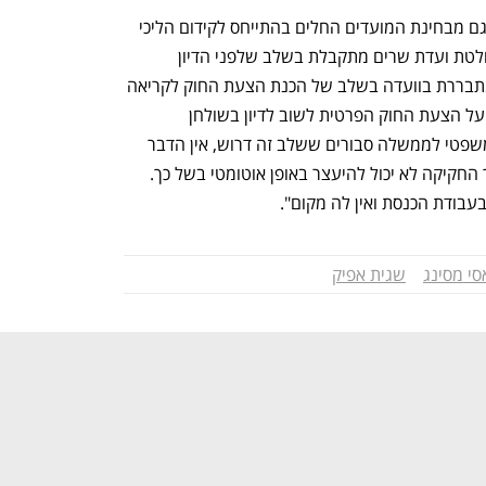
"זאת ועוד, קבלת פרשנותך לא מתיישבת גם מבחינת המועדים החלים בהתייחס לקידום הליכי 
החקיקה של הצעת חוק פרטית. שהרי החלטת ועדת שרים מתקבלת בשלב שלפני הדיון 
המוקדם ואילו שאלת העלות התקציבית מתבררת בוועדה בשלב של הכנת הצעת החוק לקריאה 
הראשונה. עמדתך מוסיפה עוד שלב שבו על הצעת החוק הפרטית לשוב לדיון בשולחן 
הממשלה. אף אם הממשלה או הייעוץ המשפטי לממשלה סבורים ששלב זה דרוש, אין הדבר 
מחייב את הכנסת ואת חברי הכנסת, והליך החקיקה לא יכול להיעצר באופן אוטומטי בשל כך. 
עבודת הכנסת ואין לה מקום".
סי מסינג
שגית אפיק
נפתח בכרטיסייה חדשה
נפתח בכרטיסייה חדשה