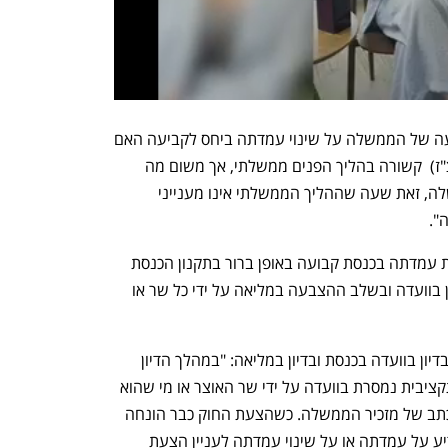
"הבעיה שאתה מבקש לעמוד עליה (הודעה של הממשלה על שינוי עמדתה ביחס לקביעה האם 
הצעת חוק פרטית היא תקציבית או לא - צ"ז)  קשורה בהליך הפנים ממשלתי, אך משום מה 
מיענת את מכתבך אליי ולא לגורמי הממשלה, זאת שעה שההליך הממשלתי אינו מענייני 
".
לדבריה, "הדרך שבה הממשלה מוסרת את עמדתה בכנסת קבועה באופן ברור בתקנון הכנסת 
והיא נעשית באמצעות השר או נציגו בדיון בוועדה ובשלב ההצבעה במליאה על ידי כל שר או 
אפיק התייחסה לשינוי בעמדת הממשלה בדיון בוועדה בכנסת ובדיון במליאה: "במהלך הדיון 
בוועדה בהצעת החוק, הערכת העלות התקציבית נמסרת בוועדה על ידי שר האוצר או מי שהוא 
הסמיך לכך, ועמדת הממשלה בהודעה בכתב של מזכיר הממשלה. כשהצעת החוק כבר הונחה 
על שולחן הכנסת, הממשלה רשאית להודיע על עמדתה או על שינוי עמדתה לעניין הצעת 