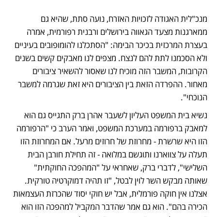
מנכ"לית האגודה לזכויות האזרח, נועה סתת, שהיא גם 
ממארגנות מצעד הגאווה בירושלים ורבנית רפורמית, אמרה 
בעצרת המרכזית בכיכר הבימה: "הסתכלנו להומופובים בעיניים 
ולא הסכמנו לתת להם לנצח. מצפים לנו מאבקים קשים בשנים 
הקרובות, המשבר הזה מוכיח לנו שאסור להשאיר ציבורים 
מאחור. ההפרדה הזאת בין הציבורים היא זאת שגרמה למשבר 
הנוכחי". 
נשיא בית המשפט העליון לשעבר אהרן ברק התגייס גם הוא 
למאבק ברפורמה במערכת המשפט, ואמר הערב כי "הרפורמה 
הזו היא שרשרת - מחרוזת של חרוזים מרעל. אם המחרוזת הזו 
תעלה על צווארנו ותוגשם במלואה - זה תחילת חורבן הבית 
השלישי", לדברי ברק, שאחראי על "המהפכה החוקתית" 
שאותה מבקש השר לוין לבטל, "זו תהיה דמוקרטיה טורקית. 
אצלנו אין חוקה פורמלית, אבל יש חוקי יסוד שהכרזת העצמאות 
הכירה בהם". הוא גם אמר שהדבר המקביל למהפכה הזו הוא 