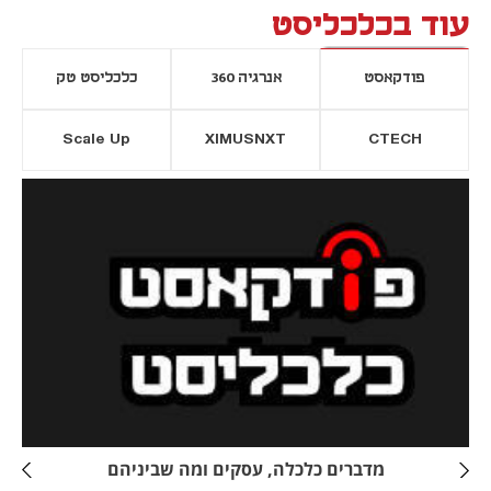
עוד בכלכליסט
פודקאסט
אנרגיה 360
כלכליסט טק
Scale Up
XIMUSNXT
CTECH
יסייה חדשה
נפתח בכרטיסייה חדשה
מדברים כלכלה, עסקים ומה שביניהם