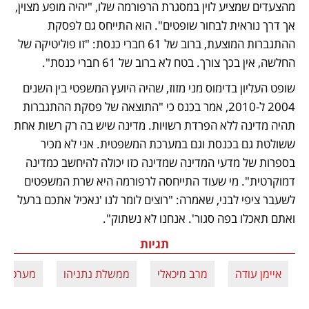
מהצעדים שמציע לוין במסגרת הרפורמה שלו, "יהיה מופע מצוין, 
אך דרך נוראית לבחור שופטים". הוא התייחס גם לפסקת 
ההתגברות המוצעת, ברוב של 61 חברי כנסת: "זו פוליטיקה של 
החלשה, אין בכך צורך. בטח לא ברוב של 61 חברי כנסת". 
שופט העליון בדימוס מני מזוז, שהיה היועץ המשפטי בין השנים 
2004 ל-2010, אמר בכנס כי "התוצאה של פסקת ההתגברות 
תהיה מדינה ללא הפרדת רשויות. מדינה שיש בה רק רשות אחת 
ששולטת גם בכנסת וגם במערכת המשפטית. אני לא מכיר 
בספרות של מדעי המדינה שמדינה כזו יכולה להיחשב כמדינה 
דמוקרטית". מי שעוד התייחסה לרפורמה היא שרת המשפטים 
לשעבר ציפי לבני, שאמרה: "רוצים לומר לנו 'נאכיל אתכם ברעל 
ואתם תאכלו בפה סגור'. אנחנו לא נשתוק".
תגיות
איימן עודה
מרב מיכאלי
ממשלת נתניהו
מערכת 