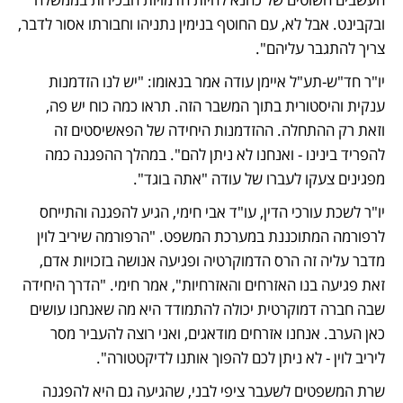
ובקבינט. אבל לא, עם החוטף בנימין נתניהו וחבורתו אסור לדבר, 
צריך להתגבר עליהם". 
יו"ר חד"ש-תע"ל איימן עודה אמר בנאומו: "יש לנו הזדמנות 
ענקית והיסטורית בתוך המשבר הזה. תראו כמה כוח יש פה, 
וזאת רק ההתחלה. ההזדמנות היחידה של הפאשיסטים זה 
להפריד בינינו - ואנחנו לא ניתן להם". במהלך ההפגנה כמה 
מפגינים צעקו לעברו של עודה "אתה בוגד".
יו"ר לשכת עורכי הדין, עו"ד אבי חימי, הגיע להפגנה והתייחס 
לרפורמה המתוכננת במערכת המשפט. "הרפורמה שיריב לוין 
מדבר עליה זה הרס הדמוקרטיה ופגיעה אנושה בזכויות אדם, 
זאת פגיעה בנו האזרחים והאזרחיות", אמר חימי. "הדרך היחידה 
שבה חברה דמוקרטית יכולה להתמודד היא מה שאנחנו עושים 
כאן הערב. אנחנו אזרחים מודאגים, ואני רוצה להעביר מסר 
ליריב לוין - לא ניתן לכם להפוך אותנו לדיקטטורה". 
שרת המשפטים לשעבר ציפי לבני, שהגיעה גם היא להפגנה 