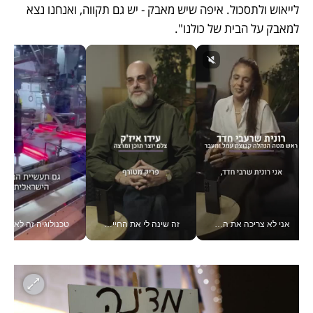
לייאוש ולתסכול. איפה שיש מאבק - יש גם תקווה, ואנחנו נצא 
למאבק על הבית של כולנו".
אני לא צריכה את המשרד: רונית שרעבי-חדד מנהלת ארגון של 30000 עובדים מכל מקום_v
זה שינה לי את החיים: איך עידו איז'ק הופך את הסמארטפון לכלי צילום מקצועי_v
טכנולוגיה זה לא רק בהייטק: גם תעשיי