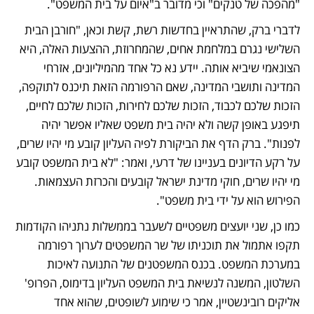
"מהפכה של טנקים" וכי מדובר ב"איום על בית המשפט". 
לדברי ברק, שהתראיין בחדשות רשת, קשת וכאן, "חורבן הבית 
השלישי נגרם במלחמת אחים, שהמחרוזת, ההצעות האלה, היא 
הצונאמי שיביא אותה. יידע נא כל אחד מהמיליונים, אזרחי 
המדינה ותושבי המדינה, שאם הרפורמה הזאת תיכנס לתוקפה, 
הזכות שלכם לכבוד, הזכות שלכם לחירות, הזכות שלכם לחיים, 
תיפגע באופן קשה ולא יהיה בית משפט שאליו אפשר יהיה 
לפנות". ברק הדף את הביקורת לפיה העליון קובע מי יהיו שרים, 
על רקע הדיונים בעניינו של דרעי, ואמר: "לא בית המשפט קובע 
מי יהיו שרים, חוקי מדינת ישראל קובעים והכרזת העצמאות. 
הפירוש הוא על ידי בית משפט".  
כמו כן, שני יועצים משפטיים לשעבר בממשלות נתניהו הקודמות 
תקפו אתמול את תוכניתו של שר המשפטים לערוך רפורמה 
במערכת המשפט. בכנס המשפטנים של התנועה לאיכות 
השלטון, המשנה לנשיאת בית המשפט העליון בדימוס, הפרופ' 
אליקים רובינשטיין, אמר כי שימוע לשופטים, שהוא אחד 