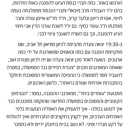
הורגשו באזור. כמה חברי כנסת הגיעו להפגנה כאות הזדהות, 
בהם יו"ר העבודה מרב מיכאלי וחברי הכנסת ממפלגתה נעמה 
לזימי, אפרת רייטן וגלעד קריב, ויו"ר חד"ש איימן עודה וחבר 
מפלגתו ח"כ עופר כסיף. גם יו"ר לשכת עורכי הדין אבי חימי 
הגיע להפגנה, וכך גם השרה לשעבר ציפי לבני.
ב-19:30 יצאה צעדה מהבימה לכיוון מוזיאון תל אביב, שם 
מתקיימת הפגנה עם במה ונואמים שמאורגנת על ידי כמה 
ארגונים. כשעה לאחר מכן יצאה צעדה שנייה לכיוון מצודת זאב, 
שאותה המארגנים מכנים "צעדת לפידים נגד הממשלה, במטרה 
להעביר מסר לממשלה כי ההפיכה המשטרית המסוכנת תיתקל 
בהתנגדות אזרחית שטרם נראתה", כלשון הארגונים.
מתנועת "עומדים ביחד", ממארגני ההפגנה, נמסר: "הגורמים 
הקיצוניים והמסוכנים בממשלה החדשה שהוקמה מתכננים כבר 
איך לפגוע בכולנו - איך להעמיק את האפליה הגזענית כלפי 
האזרחים הערבים, איך לקצץ בתקציבים החברתיים ואיך להפלות 
על רקע מגדרי ומיני. לא נשב בבית בחיבוק ידיים ולא נתמכר 