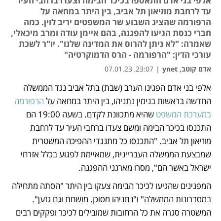
אלפי בני אדם התאספו בכיכר הבימה וצעדו ברחבי העיר
עד לרחבת מוזיאון תל אביב, בין היתר במחאה על
הרפורמה שהציג השבוע שר המשפטים יריב לוין. כמה
חברי כנסת הגיעו להפגנה, בהם איימן עודה ומרב מיכאלי,
שאמרה: "לא ניתן להרוס את המדינה שלנו". יו"ר לשכת
עורכי הדין: "הרפורמה - הרס הדמוקרטיה"
אדם קוטב, ynet
|
23:07, 07.01.23
אלפי בני אדם הפגינו הערב (שבת) בתל אביב נגד הממשלה 
נפתח בכרטיסייה חדשה
החדשה בראשות בנימין נתניהו, בין היתר במחאה על 
הרפורמה 
במערכת המשפט
 שהיא מתכוונת לקדם. בשעה 19:00 הם 
התכנסו בכיכר הבימה ומשם צעדו ברחבי העיר עד לרחבת 
מוזיאון תל אביב. "התכנסו כל מתנגדי ההפיכה המשטרית 
שמבצעת הממשלה העבריינית, שמאיימת לפגוע בכלל אזרחי 
ישראל באשר הם", מסרו מארגני ההפגנה. 
המפגינים שהגיעו לכיכר הבימה צעקו בין היתר "הסתה מתחילה 
במסדרונות הממשלה" ו"נתניהו מסוכן, מושחת וגם גזען". 
המשטרה סגרה את כל הרחובות שמובילים לכיכר ופקקים רבים 