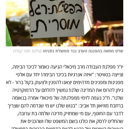
שלט מחאה בהפגנה הערב נגד ממשלת נתניהו
(
צילום: מוטי קמחי
)
יו"ר מפלגת העבודה מרב מיכאלי הגיעה כאמור לכיכר הבימה, 
וצייצה בטוויטר: "איזה אנרגיות בכיכר הבימה! יחד עם אלפי 
מפגינות ומפגינים מדהימים יצאנו להפגין ולצעוק בקול ברור - לא 
ניתן להרוס את המדינה שלנו! נמשיך להלחם על הדמוקרטיה 
שלנו". ח"כ נעמה לזימי ממפלגתה של מיכאלי אמרה בנאומה 
ברחבת מוזיאון תל אביב: "בגוש שלנו יש מי שנדמה להם שצריך 
לדבר עם החוטף, עם מי שמחזיק מדינה שלמה בת ערובה, 
שהחליט לרסק את כולנו בשם המשפט שלו ושהכניס את 
העשבים השוטים של כהנא להיות הדמויות הבכירות בממשלה 