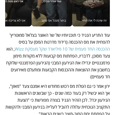
זה שינה לי את החיים: איך עידו איז'ק הופך את הסמארטפון לכלי צילום מקצועי_v
בתור מנכל אני מקבל מאות החלטות ביום, וה- Galaxy Z Fold8 Ultra עוזר לי לחתוך אותן מהר יותר_v
אני לא צריכה את המשרד:
עוד התריע הנגיד כי תוכניותיו של שר האוצר בצלאל סמוטריץ' 
להפחית את מס ההכנסה (רידוד מדרגות המס) על בסיס 
ההכנסה החד פעמית של 10 מיליארד שקל מעסקת Wizz
, הוא 
צעד מסוכן. לדבריו, הפחתות מס קבועות ללא מקורות מימון 
פרמננטיים יגדילו את הגירעון המבני (הגירעון הפרמננטי שלוקח 
בחשבון את ההוצאות וההכנסות הקבועות ומתעלם מאירועים 
חד פעמיים)
ירון אמר כי גם הטלת מס רכוש מחודש היא אמנם צעד "מאזן", 
אך הוא יבשיל רק בעוד כמה שנים - כך שבשנים הראשונות 
הגירעון יגדל. לכן הזהיר הנגיד בצורה מפורשת כי "הצעת 
התקציב הנוכחית עלולה להוביל לעלייה בגירעון המבני ולהקשות 
על הפחתת יחס החוב-תוצר בשנים הבאות".