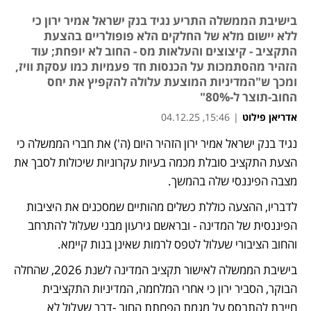
בישיבת הממשלה התריע נגיד בנק ישראל אמיר ירון כי
ללא יישום מלא של החלקים הלא פופולריים בהצעת
התקציב - קיצוצים והעלאות מס - החוב לא יופחת; עוד
הזהיר מהסתמכות על הכנסות חד פעמיות כמו עסקת וויז,
ומכך ש"המדיניות המוצעת עלולה להקפיץ את יחס
החוב-תוצר ל-80%"
אדריאן פילוט
|
15:46, 04.12.25
נגיד בנק ישראל אמיר ירון הזהיר היום (
ה') את חברי הממשלה כי 
נפתח בכרטיסייה חדשה
הצעת התקציב סובלת מכמה בעיות עקרוניות שיכולות לסבך את 
מצבה הפיננסי שלה בהמשך. 
לדבריו, ההצעה כוללת כשלים מהותיים שמסכנים את היציבות 
הפיננסית של המדינה - ובראשם גירעון מבני שעלול להתרחב 
והחוב הציבורי שעלול לטפס לרמות שאינן בנות קיימא.
בישיבת הממשלה לאישור תקציב המדינה לשנת 2026, שהחלה 
הבוקר, הסביר ירון כי אחרי המלחמה, המדיניות התקציבית 
חייבת להתבסס על מגמת הפחתת החוב -דבר שעלול לא 