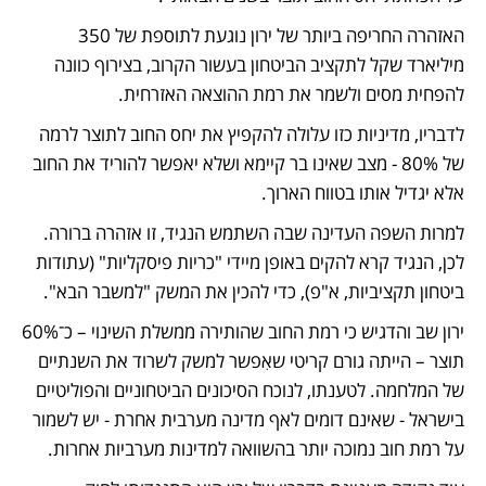
האזהרה החריפה ביותר של ירון נוגעת לתוספת של 350 
מיליארד שקל לתקציב הביטחון בעשור הקרוב, בצירוף כוונה 
להפחית מסים ולשמר את רמת ההוצאה האזרחית.
לדבריו, מדיניות כזו עלולה להקפיץ את יחס החוב לתוצר לרמה 
של 80% - מצב שאינו בר קיימא ושלא יאפשר להוריד את החוב 
אלא יגדיל אותו בטווח הארוך.
למרות השפה העדינה שבה השתמש הנגיד, זו אזהרה ברורה. 
לכן, הנגיד קרא להקים באופן מיידי "כריות פיסקליות" (עתודות 
ביטחון תקציביות, א"פ), כדי להכין את המשק "למשבר הבא". 
ירון שב והדגיש כי רמת החוב שהותירה ממשלת השינוי – כ־60% 
תוצר – הייתה גורם קריטי שאִפשר למשק לשרוד את השנתיים 
של המלחמה. לטענתו, לנוכח הסיכונים הביטחוניים והפוליטיים 
בישראל - שאינם דומים לאף מדינה מערבית אחרת - יש לשמור 
על רמת חוב נמוכה יותר בהשוואה למדינות מערביות אחרות.