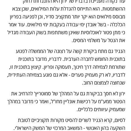
עוד נקודה מעניינת בדבריו של ירון היא התנגדותו לחוק 
ההשתמטות. הוא התייחס להגדלת עלות המילואים, שכן צבא 
מבוסס מילואים הוא יקר יותר מתקציב סדיר, וכן לפגיעה בפריון 
הכלכלה - בשל אובדן ימי עבודה בעקבות ימי מילואים. עוד אמר 
כי מתן פטור לאוכלוסיות שאינן משתתפות בשוק העבודה מגדיל 
את הנטל על משלמי המסים.
הנגיד גם מתח ביקורת קשה על רצונה של הממשלה לפגוע 
בתוכנית החומש לחברה הערבית.
 לדבריו, מדובר בתוכנית 
שתורמת לצמיחה דרך חינוך, תעסוקה ופריון. קיצוץ בתוכנית זו, 
לדבריו, לא רק מעמיק פערים - אלא גם פוגע בצמיחה העתידית, 
שנחוצה לצמצום החוב.
ירון לא חסך בביקורת גם על המהלך של סמוטריץ' להרחיב את 
הפטור ממע"מ על רכישות אונליין מחו"ל, ואמר כי מדובר במהלך 
שמעמיק עיוותים כלכליים.
לסיום, קרא הנגיד לשרים להסיט מקורות תקציביים לטובת 
השקעה בהון האנושי - המשאב המרכזי של המשק הישראלי. 