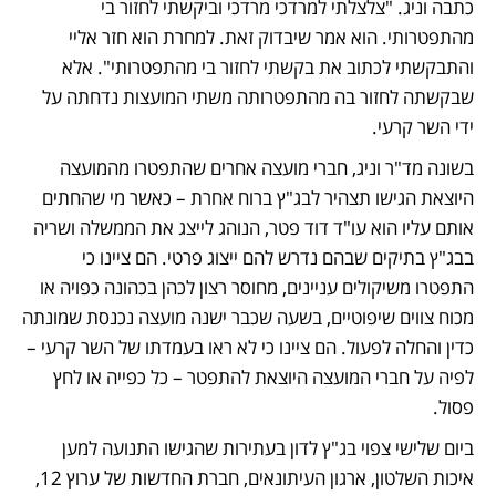
כתבה וניג. "צלצלתי למרדכי מרדכי וביקשתי לחזור בי 
מהתפטרותי. הוא אמר שיבדוק זאת. למחרת הוא חזר אליי 
והתבקשתי לכתוב את בקשתי לחזור בי מהתפטרותי". אלא 
שבקשתה לחזור בה מהתפטרותה משתי המועצות נדחתה על 
ידי השר קרעי.
בשונה מד"ר וניג, חברי מועצה אחרים שהתפטרו מהמועצה 
היוצאת הגישו תצהיר לבג"ץ ברוח אחרת – כאשר מי שהחתים 
אותם עליו הוא עו"ד דוד פטר, הנוהג לייצג את הממשלה ושריה 
בבג"ץ בתיקים שבהם נדרש להם ייצוג פרטי. הם ציינו כי 
התפטרו משיקולים עניינים, מחוסר רצון לכהן בכהונה כפויה או 
מכוח צווים שיפוטיים, בשעה שכבר ישנה מועצה נכנסת שמונתה 
כדין והחלה לפעול. הם ציינו כי לא ראו בעמדתו של השר קרעי – 
לפיה על חברי המועצה היוצאת להתפטר – כל כפייה או לחץ 
פסול.
ביום שלישי צפוי בג"ץ לדון בעתירות שהגישו התנועה למען 
איכות השלטון, ארגון העיתונאים, חברת החדשות של ערוץ 12, 