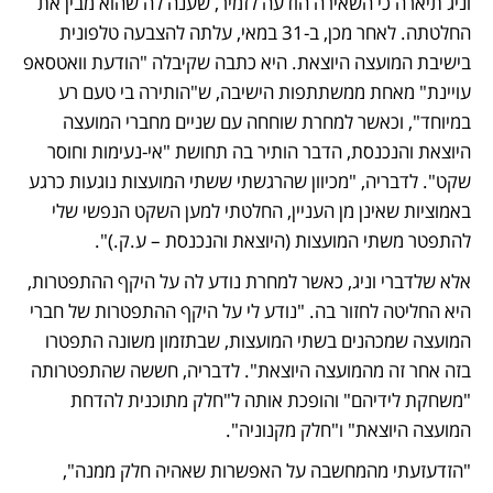
וניג תיארה כי השאירה הודעה לזמיר, שענה לה שהוא מבין את 
החלטתה. לאחר מכן, ב-31 במאי, עלתה להצבעה טלפונית 
בישיבת המועצה היוצאת. היא כתבה שקיבלה "הודעת וואטסאפ 
עויינת" מאחת ממשתתפות הישיבה, ש"הותירה בי טעם רע 
במיוחד", וכאשר למחרת שוחחה עם שניים מחברי המועצה 
היוצאת והנכנסת, הדבר הותיר בה תחושת "אי-נעימות וחוסר 
שקט". לדבריה, "מכיוון שהרגשתי ששתי המועצות נוגעות כרגע 
באמוציות שאינן מן העניין, החלטתי למען השקט הנפשי שלי 
להתפטר משתי המועצות (היוצאת והנכנסת – ע.ק.)".
אלא שלדברי וניג, כאשר למחרת נודע לה על היקף ההתפטרות, 
היא החליטה לחזור בה. "נודע לי על היקף ההתפטרות של חברי 
המועצה שמכהנים בשתי המועצות, שבתזמון משונה התפטרו 
בזה אחר זה מהמועצה היוצאת". לדבריה, חששה שהתפטרותה 
"משחקת לידיהם" והופכת אותה ל"חלק מתוכנית להדחת 
המועצה היוצאת" ו"חלק מקנוניה".
"הזדעזעתי מהמחשבה על האפשרות שאהיה חלק ממנה", 