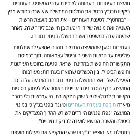
מועצת העיתונות והעמותה לשמירת ערכי המשפט. העותרים 
ביקשו מבג"ץ לבטל את החלטת הממשלה שאישרה בחודש מרץ 
– "במחטף", לטענת העותרים – את הרכב מועצת הרשות 
השנייה ואת מינויה של ד"ר יפעת בן חי שגב ליו"ר שלה, לאחר 
שהיתה עדה במשפט ראש הממשלה בנימין נתניהו.
בעתירות נטען שהמועצה החדשה תהווה אמצעי להשתלטות 
פוליטית על הרשות השנייה וביטול עצמאותה, תוך "רמיסת 
התקשורת החופשית במדינת ישראל, פגיעה בחופש העיתונות 
וחופש הביטוי". בין הכשלים שתוארו בעתירות: מעורבותו 
הפעילה של ראש הממשלה בנימין נתניהו בהצבעה על הרכב 
המועצה, חרף הסדר ניגוד עניינים האוסר עליו לעסוק בסוגיות 
הקשורות לרגולציה של שוק התקשורת. היועמ"שית גלי בהרב 
מיארה 
תומכת בעמדת העותרים
 וטענה בפני בג"ץ כי במינוי 
המועצה "נפלו פגמים היורדים לשורש ההליך המצדיקים את 
ביטולה והשבת הנושא לוועדה לבדיקת מינויים".
בתחילת מאי הוציא בג"ץ צו ארעי המקפיא את פעילות מועצת 