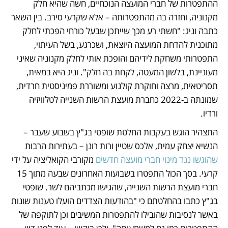
ההתפטרות של חברי המועצה הנוכחיים, חשה שהיא חלק 
מקנוניה, וחזרה בה מהתפטרותה – אלא שקרעי סירב. בין השאר 
כתבה וניג: "חשתי רע מכך שייתכן שבעל כורחי הפכתי לחלק 
מתוכנית להדחת המועצה היוצאת, ושכרגע, בשל העיתוי, 
התפטרותי משחקת לידיהם והופכת אותי לחלק מקנוניה שאיני 
מעוניינת, בלשון המעטה, לקחת בה חלק". וניג היא במאית, 
תסריטאית, מרצה וחוקרת קולנוע ומשוררת פמיניסטית חרדית, 
שמונתה ב-2022 כחברת מועצת הרשות השנייה לטלוויזיה 
ורדיו.
התצהיר הוגש בעקבות החלטת שופטי בג"ץ בשבוע שעבר – 
הנשיא יצחק עמית, אלכס שטיין ורות רונן – בעתירות הרבות 
שהוגשו נגד מינוי חברי מועצה חדשים 
מקורבי הקואליציה על ידי 
קרעי. בסך הכול התפטרו בשבועות האחרונים שבעה מתוך 15 
חברי מועצת הרשות השנייה, שהגישו מכתביהם לשר. שופטי 
בג"ץ כתבו בהחלטתם כי "בהודעות הצדדים הועלו טענות שונות 
באשר לנסיבות שהובילו להתפטרות המשיבים וכן לתוקפה של 