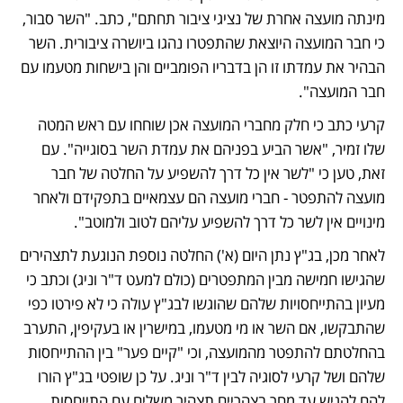
מינתה מועצה אחרת של נציגי ציבור תחתם", כתב. "השר סבור, 
כי חבר המועצה היוצאת שהתפטרו נהגו ביושרה ציבורית. השר 
הבהיר את עמדתו זו הן בדבריו הפומביים והן בישחות מטעמו עם 
חבר המועצה". 
קרעי כתב כי חלק מחברי המועצה אכן שוחחו עם ראש המטה 
שלו זמיר, "אשר הביע בפניהם את עמדת השר בסוגייה". עם 
זאת, טען כי "לשר אין כל דרך להשפיע על החלטה של חבר 
מועצה להתפטר - חברי מועצה הם עצמאיים בתפקידם ולאחר 
מינויים אין לשר כל דרך להשפיע עליהם לטוב ולמוטב". 
לאחר מכן, בג"ץ נתן היום (א') החלטה נוספת הנוגעת לתצהירים 
שהגישו חמישה מבין המתפטרים (כולם למעט ד"ר וניג) וכתב כי 
מעיון בהתייחסויות שלהם שהוגשו לבג"ץ עולה כי לא פירטו כפי 
שהתבקשו, אם השר או מי מטעמו, במישרין או בעקיפין, התערב 
בהחלטתם להתפטר מהמועצה, וכי "קיים פער" בין ההתייחסות 
שלהם ושל קרעי לסוגיה לבין ד"ר וניג. על כן שופטי בג"ץ הורו 
להם להגיש עד מחר בצהריים תצהיר משלים עם התייחסות 