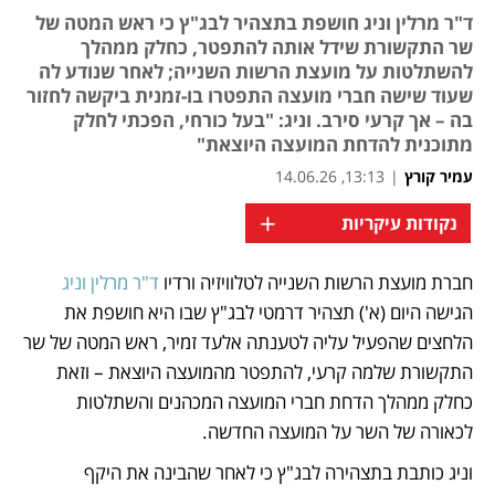
ד"ר מרלין וניג חושפת בתצהיר לבג"ץ כי ראש המטה של
שר התקשורת שידל אותה להתפטר, כחלק ממהלך
להשתלטות על מועצת הרשות השנייה; לאחר שנודע לה
שעוד שישה חברי מועצה התפטרו בו-זמנית ביקשה לחזור
בה – אך קרעי סירב. וניג: "בעל כורחי, הפכתי לחלק
מתוכנית להדחת המועצה היוצאת"
עמיר קורץ
|
13:13, 14.06.26
+
נקודות עיקריות
חברת מועצת הרשות השנייה לטלוויזיה ורדיו 
ד"ר מרלין וניג
נפתח בכרטיסייה חדשה
נפתח בכרטיסייה חדשה
נפתח בכרטיסייה חדשה
הגישה היום (א') תצהיר דרמטי לבג"ץ שבו היא חושפת את 
הלחצים שהפעיל עליה לטענתה אלעד זמיר, ראש המטה של שר 
התקשורת שלמה קרעי, להתפטר מהמועצה היוצאת – וזאת 
כחלק ממהלך הדחת חברי המועצה המכהנים והשתלטות 
לכאורה של השר על המועצה החדשה.
וניג כותבת בתצהירה לבג"ץ כי לאחר שהבינה את היקף 