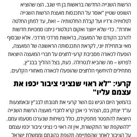
הרשות השנייה החדשה בראשות בן חי שגב. הצו שהוציא 
השופט שטיין "אוסר על התכנסות מועצת הרשות השנייה 
לטלוויזיה ורדיו ועל קבלת החלטותיה – זאת, עד למתן החלטה 
אחרת". כדי שלא ייווצר ואקום רגולטורי ניתנו סמכויות חדשות 
להרכב הקודם של המועצה, בראשות מרדכי מרדכי. אלא שבסוף 
מאי ובתחילת יוני, לקראת התכנסותה הראשונה של המועצה, 
הופעלו לכאורה מסביבת קרעי לחצים על חברי המועצה היוצאת 
לפרוש – מה שהביא לנטרולה. כעת, בצל ההליך בבג"ץ, 
מתחילים להיחשף הלחצים שהופעלו לכאורה מאחורי הקלעים.
קרעי: "לא ראוי שנציגי ציבור יכפו את 
עצמם עליו"
בהמשך היום הגיש גם השר קרעי את תגובתו לבג"ץ ובאמצעות 
עו"ד יצחק בם, הצהיר כי אכן קרא לחברי מועצה הרשות השנייה 
היוצאת להתפטר מתפקידם, כולל בשיחות שנערכו מטעמו עמם. 
"להשקפת שר התקשורת, אין זה ראוי כי נציגי ציבור יכפו עצמם 
על הציבור לאחר שהסתיימה תקופת כהונתם וממשלת ישראל 