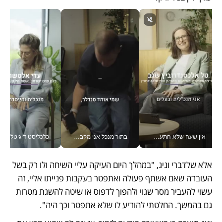
אין שעה שלא התעסקתי במשבר - טל אלכסנדרוביץ’ שגב מנהלת משברים תקשורתיים מכל מקום עם ה- Galaxy Z Fold8 Ultra שלה_v
בתור מנכל אני מקבל מאות החלטות ביום, וה- Galaxy Z Fold8 Ultra עוזר לי לחתוך אותן מהר יותר_v
כלכליסט דיגיטל
אלא שלדברי וניג, "במהלך היום העיקה עליי השיחה ולו רק בשל 
העובדה שאם אשתף פעולה ואתפטר בעקבות פנייתו אליי, זה 
עשוי להעביר מסר שגוי ולהפוך לדפוס או שיטה להשגת מטרות 
גם בהמשך. החלטתי להודיע לו שלא אתפטר וכך היה".