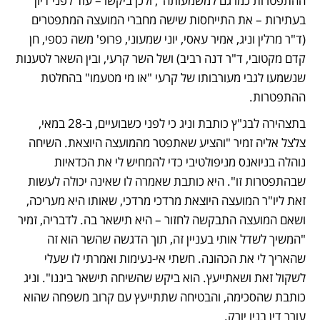
ההתפטרות כמו גם למשמעותה", ולכן ביקשו – עוד לפני דיון 
בעתירות – את התייחסות שישה מחברי המועצה המתפטרים 
(ד"ר מרלין וניג, אמיר עאסי, יוני שמעוני, פרופ' משה כספי, חן 
קדם מקטובי, ד"ר דנה רביב) ושל השר קרעי, ובין השאר לטענות 
שנשמעו לגבי מעורבותו של קרעי "או מי מטעמו" בהחלטת 
ההתפטרות.
בתצהירה לבג"ץ כותבת וניג כי לפני כשבועיים, ב-28 במאי, 
צלצל אליה זמיר "והציע שאתפטר מהמועצה היוצאת. השיחה 
נוהלה בניואנס מניפולטיבי כדי להמחיש לי את הכדאיות 
שבהתפטרות זו". היא כותבת שאמרה לו שאינה יכולה לעשות 
זאת ליו"ר המועצה היוצאת מרדכי מרדכי, שאותו היא מעריכה, 
ושאם המועצה התבקשה לחזור – היא תישאר בה. לדבריה, זמיר 
"המשיך לשדל אותי בעניין זה, תוך הדגשה שהשר הוא זה 
שהאריך לי את הכהונה. חשתי אי-נעימות ואמרתי לו שעלי 
לשקול זאת ושאתייעץ. הוא ביקש שהשיחה תישאר ביננו". וניג 
כותבת שהסכימה, והבטיחה שתתייעץ עם קרוב משפחה שהוא 
עורך דין בניו יורק.