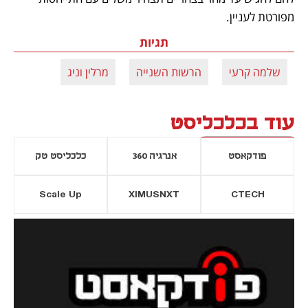
מפורטת לעניין.
תגיות
שלמה קרעי
הרשות השנייה
מרלין וניג
עוד בכלכליסט
פודקאסט
אנרגיה 360
כלכליסט טק
Scale Up
XIMUSNXT
CTECH
יסייה חדשה
נפתח בכרטיסייה חדשה