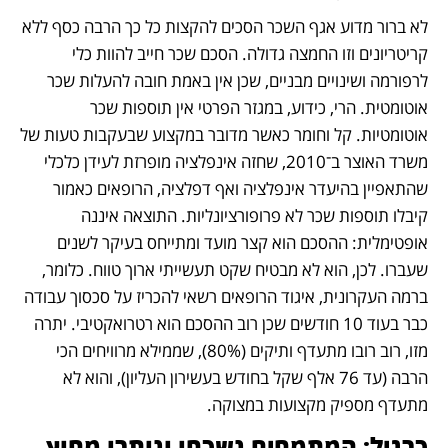
לא ברור מדוע אגף השכר הסכים להקצות כל כך הרבה כסף ללא 
קריטריונים וזו החמצה גדולה. הסכם שכר חייב להוות כלי 
לרפורמה ושינויים מבניים, שכן אין באמת חובה להעלות שכר 
אוטומטית. הרי, כידוע, במגזר הפרטי אין תוספות שכר 
אוטומטיות. קל וחומר כאשר מדובר במקצוע שבעקבות טעות של 
משרד האוצר ב־2010, שחזה אינפלציה מופרזת לעידן כלכלי 
שהתאפיין בהיעדר אינפלציה ואף דפלציה, הרופאים כאמור 
קיבלו תוספות שכר לא פרופורציונליות. התוצאה איננה 
אופטימלית: ההסכם הוא קצר מועד ומתייחס בעיקר לשנים 
שעברו. לכן, הוא לא מבטיח שקט תעשייתי ארוך טווח. כלומר, 
ברמה העקרונית, איגוד הרופאים רשאי להכריז על סכסוך עבודה 
כבר בעוד 10 חודשים שכן רוב ההסכם הוא רטרואקטיבי. יתרה 
מזו, רוב רובו מתעדף ותיקים (80%), שממילא מרוויחים הכי 
הרבה (עד 76 אלף שקל בחודש בעשירון העליון), והוא לא 
מתעדף מספיק מקצועות במצוקה.
כרגיל: המתמחים נשכחו ונותרו מחוץ 