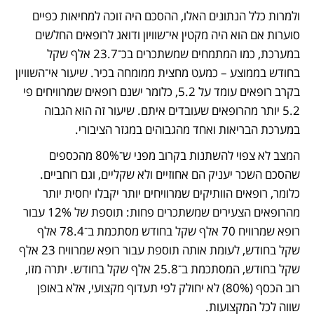
ולמרות כלל הנתונים האלו, ההסכם היה זוכה למחיאות כפיים 
סוערות אם הוא היה מקטין אי־שוויון ודואג לרופאים החלשים 
במערכת, כמו המתמחים שמשתכרים בכ־23.7 אלף שקל 
בחודש בממוצע – כמעט מחצית ממומחה בכיר. שיעור אי־השוויון 
בקרב רופאים עומד על 5.2, כלומר ישנם רופאים שמרוויחים פי 
5.2 יותר מהרופאים שעובדים איתם. שיעור זה הוא הגבוה 
במערכת הבריאות ואחד מהגבוהים במגזר הציבורי. 
המצב לא צפוי להשתנות בקרוב מפני ש־80% מהכספים 
שהסכם השכר יעניק הם אחוזיים ולא שקליים, וגם רוחביים. 
כלומר, רופאים הוותיקים שמרוויחים יותר יקבלו יחסית יותר 
מהרופאים הצעירים שמשתכרים פחות: תוספת של 12% עבור 
רופא שמרוויח 70 אלף שקל בחודש מסתכמת ב־78.4 אלף 
שקל בחודש, לעומת אותה תוספת עבור רופא שמרוויח 23 אלף 
שקל בחודש, המסתכמת ב־25.8 אלף שקל בחודש. יתרה מזו, 
רוב הכסף (80%) לא יחולק לפי תעדוף מקצועי, אלא באופן 
שווה לכל המקצועות.