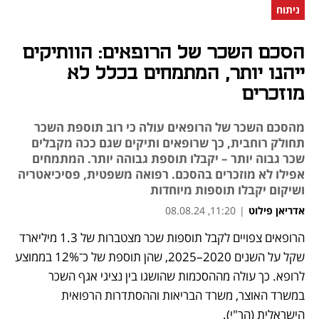
ניתוח
הסכם השכר של הרופאים: הוותיקים
ייהנו יותר, המתמחים בכלל לא
מוזכרים
מהסכם השכר של הרופאים עולה כי רוב תוספת השכר
תחולק רוחבית, כך שרופאים ותיקים שגם ככה מקבלים
שכר גבוה יותר – יקבלו תוספת גבוהה יותר. המתמחים
אפילו לא מוזכרים בהסכם. רפואה משפטית, פסיכיאטריה
ושיקום יקבלו תוספות מיוחדות
אדריאן פילוט
|
11:20, 08.08.24
הרופאים צפויים לקבל תוספות שכר מצטברות של 1.3 מיליארד 
נפתח בכרטיסייה חדשה
נפתח בכרטיסייה חדשה
שקל על השנים 2020–2025, שהן תוספת של כ־12% בממוצע 
לרופא. כך עולה מההסכמות שהושגו בין נציגי אגף השכר 
במשרד האוצר, משרד הבריאות וההסתדרות הרפואית 
הישראלית (הר"י).  