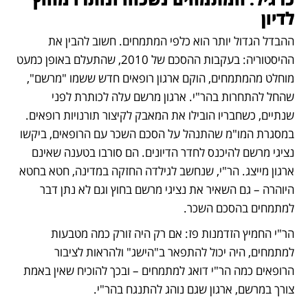
לדיון
ההבדל הגדול יותר הוא כלפי המתמחים. חשוב להבין את 
ההיסטוריה: בעקבות ההסכם של 2010, שהתעלם באופן כמעט 
מוחלט מהמתמחים, הוקם ארגון רופאים חדש ששמו "מרשם", 
שהחל להתחרות בהר"י. ארגון מרשם עלה לכותרת לפני 
שנתיים, כשחבריו הובילו את המאבק לקיצור תורנויות רופאים. 
במסגרת המו"מ שהתנהל על הסכם השכר עם הרופאים, ביקשו 
נציגי מרשם להיכנס לחדר הדיונים. הם סורבו בטענה שאינם 
ארגון מייצג. הר"י, שנחשב לגילדה החזקה במדינה, חטא בחטא 
היוהרה – גם השאיר את נציגי מרשם בחוץ וגם לא נתן דבר 
למתמחים בהסכם השכר. 
הר"י החמיץ הזדמנות פז: אם רק היה זורק כמה מטבעות 
למתמחים, היה יכול להתפאר ב"הישג" ולהראות לציבור 
הרופאים כמה הר"י דואג למתמחים – ובכך להוכיח שאין באמת 
צורך במרשם, ארגון שגם נוהג להתנגח בהר"י. 