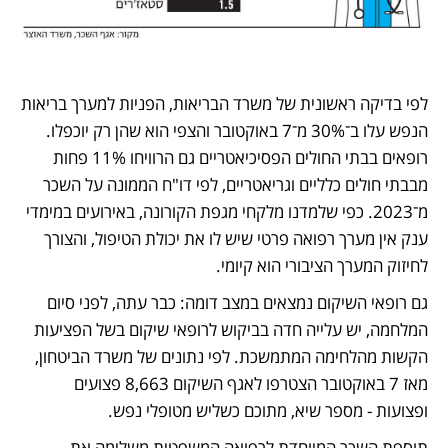
לפי בדיקה ראשונית של משרד הבריאות, הפניות למערך בריאות 
הנפש עלו ב־30% מ־7 באוקטובר והצפי הוא שהן רק יוכפלו.  
רופאים בבתי החולים הפסיכיאטריים גם הרוויחו 11% פחות 
מבבתי חולים כלליים וגריאטריים, לפי דו"ח הממונה על השכר 
מ־2023. כפי שלמדנו מלקחי מגפת הקורונה, באירועים במימדי 
ענק אין מערך רפואה פרטי שיש לו את יכולת הטיפול, והצורך 
לחיזוק המערך הציבורי הוא קיומי.
גם רופאי השיקום נמצאים במצב דומה: כבר עתה, לפני סיום 
המלחמה, יש עלייה חדה בביקוש לרופאי שיקום בשל הפציעות 
הקשות מהלחימה המתמשכת. לפי נתונים של משרד הביטחון, 
מאז 7 באוקטובר הצטרפו לאגף השיקום 8,663 פצועים 
ופצועות - מספר שיא, מתוכם כשליש מטופלי נפש. 
תוספת השכר המיוחדת לרפואה המשפטית משלימה את 