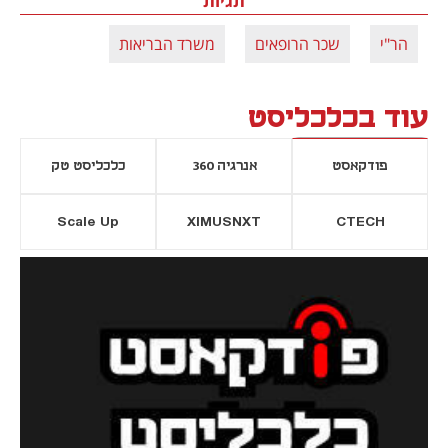
תגיות
הר"י
שכר הרופאים
משרד הבריאות
עוד בכלכליסט
פודקאסט
אנרגיה 360
כלכליסט טק
Scale Up
XIMUSNXT
CTECH
יסייה חדשה
נפתח בכרטיסייה חדשה