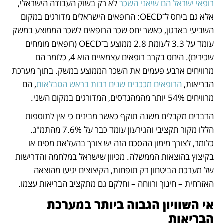
רופאי ישראל הם שיאני השכר 
לא רק בשוק העבודה הישראלי, 
אלא גם ביחס ל־OECD: הרופאים הישראלים מדורגים במקום 
השביעי בארגון, כאשר יחס שכר הרופאים לשכר הממוצע במשק 
עומד על 3.3 לעומת 2.8 ממוצע ב־OECD (רופאים מומחים 
שכירים). היחס בקרב רופאים עצמאיים הוא 4, כלומר הם 
מרוויחים ארבע פעמים את השכר הממוצע במשק. בתוך מערכת 
הבריאות, 
הרופאים מככבים שנים רבות בראש הטבלאות
, הם 
מרוויחים 54% יותר מהמהנדסים, המדורגים במקום השני. 
הדברים מקבלים משנה תוקף כאשר מבינים כי אין לתוספות 
הללו מקור תקציבי והגירעון עומד כבר על 7.6% מהתמ"ג. 
כלומר, לצורך מימון ההסכם הזה יש צורך בהעלאת מסים או 
בקיצוץ בהוצאות הממשלה. מכיוון שישראל במלחמה והדרישות 
של מערכת הביטחון רק תופחות, הקיצוצים יגיעו מהוצאה 
האזרחית – חינוך ורווחה – וחלקם גם מתקציב הבריאות עצמו.  
אי השוויון הגבוה ביותר במערכת 
הבריאות