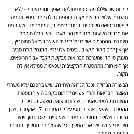
למרות שכ־80% מהכספים יחולקו באופן רוחבי ואחוזי – ללא 
תיעדוף, שלוש קבוצות יקבלו תוספת גדולה יותר: פסיכיאטריה, 
שיקום ורפואה משפטית. בניגוד לציפיות, המתמחים – שעובדים 
את מרבית השעות ומרוויחים הכי מעט – לא יקבלו תוספת 
מיוחדת. ההסכמים אושרו על ידי שר האוצר בצלאל סמוטריץ', 
אך אין להם מקור תקציבי. בימים אלו עדיין מתנהל מו"מ סביב 
מענק מיוחד שמערכת הבריאות מבקשת לקבל עבור הרופאים, 
אך הוא חורג מהמסגרת התקציבית שכאמור, ממילא אין לה 
מקור. 
הבשורה הגדולה, וככל הנראה היחידה, שיש בהסכם עליו משרדי 
האוצר והבריאות והר"י צפויים לחתום בקרוב היא התוספות 
המיוחדות לפסיכיאטריה, שיקום ורפואה משפטית. ניכר כי 
ההסכם הושפע באופן דרמטי על ידי הטבח ב־7 באוקטובר, שכן 
מדובר בשלושה תחומים קריטיים שאופיינו בשכר נמוך ויהיו 
חיוניים לאזרחי ישראל בהמשך ככל שהמלחמה תמשיך ותתרחב 
לחזיתות נוספות. 