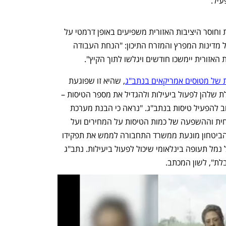
עיל.
במכתבו זכאי מסביר כי התארכות המתיחות וחוסר היציבות האזורית משפיעים באופן דרמטי על 
התעופה האזרחית בכל העולם ובמיוחד על מדינות המפרץ והמזרח התיכון: "הנחת העבודה 
האזורית יימשכו חודשים ויגלשו לתוך הקיץ". 
 של מטוסים אמריקאים בנתב"ג
, שהיא זו שפוגעת 
קשות בחברות התעופה הישראליות וביכולת שלהן לפעול ביעילות ולהגדיל את מספר הטיסות – 
וכן גם ביכולת של חברות תעופה זרות לשוב להפעיל טיסות בנתב"ג. "נראה כי הבנת מערכת 
הביטחון לעוצמת הפגיעה בתעופה האזרחית וההשפעה של כמות הטיסות על המחירים ועל 
כלל אזרחי המדינה, לוקה בחסר. מערכת הביטחון מונעת ממשרד התחבורה לממש את תפקידו 
ואחריותו. במצב שנוצר אין למדינת ישראל נמל תעופה בינלאומי שיכול לפעול ביעילות. נתב"ג 
לת", לשון המכתב.