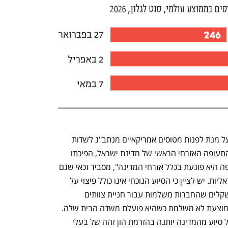
במכתבו זכאי מבקש מרגב ובן זקן לפעול על מנת לפנות מטוסים אמריקאיים מנתב"ג לשדות 
נפתח בכרטיסייה חדשה
נפתח בכרטיסייה חדשה
תעופה צבאיים אחרים. "נתב"ג הוא נמל התעופה האזרחי הראשי של מדינת ישראל, הפיכתו 
לבסיס צבאי פוגעת לא רק בחברות התעופה היא פוגעת בכלל אזרחי המדינה", מסביר זכאי שגם 
מבקש סיוע כלכלי לחברות התעופה הישראליות. יש לציין כי הסיוע הנוכחי אינו כולל פיצוי על 
אובדן הכנסות, אלא שיפוי עבור מיליוני השקלים שהחברות משלמות עבור חניית צוותים 
ומטוסים בחו"ל, עלויות שחברת תעופה ממוצעת לא משלמת כשהיא פועלת משדה הבית שלה. 
עם זאת, זכאי מסייג את דבריו ומבהיר כי כל סיוע מהמדינה יותנה בהזרמת הון זהה של בעלי 