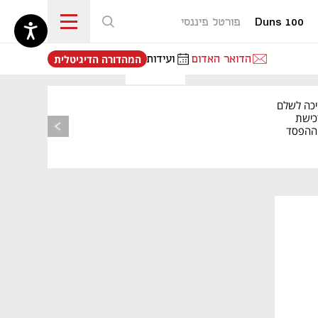
Duns 100
פורטל פיננסי
נפתח בכרטיסייה חדשה
הדואר האדום
ועידות
המהדורה הדיגיטלית
יכה לשלם
כישת
BASE: ההפסד
הרבעוני זינק ל-76