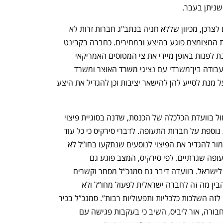
ענף במתח גבוה
מדברים כלכלה, עסקים ומה שב
ניתן בעבר.
סוגיית העלויות, מסביר זכאי, מתגלגלת גם לצרכן, מכיוון שללא חניה בנתב"ג חברות זרות לא 
יכולות לשוב לטוס בישראל, ומספר הטיסות המצומצם פוגע בהיצע ובמחירים. כחברה בקבינט 
הביטחוני, זכאי מבקש מרגב לפעול על מנת לפנות באופן מיידי את צי המטוסים האמריקאי 
מנתב"ג.  בנוסף, הוא מבקש להקים צוות עבודה בין־משרדי עם נציגי משרד האוצר ומשרד 
התחבורה וחברות התעופה הישראליות, על מנת לסייע להן להישאר יציבות וכן להגדיל את היצע 
מצב התעופה בישראל עלה גם בדיון אתמול בוועדת הכלכלה של הכנסת, שדנה בסוגיית פיצוי 
הנוסעים שנתקעו בחו”ל, מעמסה כלכלית נוספת על חברות התעופה. לדברי סירקיס כי כל עוד 
קיימת הגדרת חירום בעורף, חוק טיבי שאמור להגדיר את הפיצוי לנוסעים שנתקעו בחו”ל לא 
רלוונטי, מכיוון שאינו תקף כשאין שרותי תעופה שגרתיים. לפי סירקיס, המצב פוגע גם 
במוטיבציה של חברות תעופה זרות לשוב לישראל. בוועדה דיבר גם סמנכ”ל מסחר וקשרים 
תעופתיים באל על, שלומי זפרני: “צריך להבין מה זה לחברה ישראלית לפעול מחו”ל ולא 
מישראל, בלי תיאום עם רשויות בחו”ל. יש לזה השלכות כלכליות ותפעוליות רבות”. סמנכ”ל בכיר 
כלכלה, תקציבים ואסטרטגיה במשרד התחבורה, אור ליביס, השיב כי בעקבות פגישה עם 