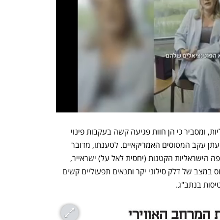
זכאי יוצא להגנת חברות התעופה הישראליות, ומסביר כי הן חוות פגיעה קשה בעקבות פינוי 
המטוסים הישראלים מנתב"ג והגבלת תנועתן עקב המטוסים האמריקאיים. לטענתו, מדובר 
בסכנה ממשית ליציבותן של חברות התעופה הישראליות הקטנות (יחסית לאל על) ישראייר, 
ארקיע ואייר חיפה, מכיוון שהן נאלצות לטוס במצב של דלק סילוני יקר ותנאים תפעוליים קשים 
יסות בנתב"ג. 