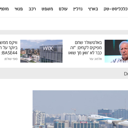
כלכליסט-טק
בארץ
נדל"ן
עולם
משפט
רכב
פנאי
מוסף
באלטשולר שחם
וויקס ממש
מפיקים לקחים: "זה
ביוקר על ר
כבר לא 'וואן מן' שואו
44
של גילעד"
אלמוג עזר
סופי שולמן
מיליון דולר
D