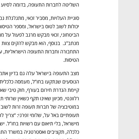
CTech – the
הבית של ההייטק הישראלי
השליטה לחברות התעופה, בדומה לסיוע ש
הטיסות.