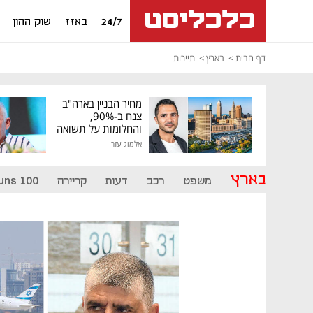
24/7
באזז
שוק ההון
דף הבית
בארץ
תיירות
מחיר הבניין בארה"ב
צנח ב-90%,
והחלומות על תשואה
גבוהה התנפצו
אלמוג עזר
בארץ
משפט
רכב
דעות
קריירה
uns 100