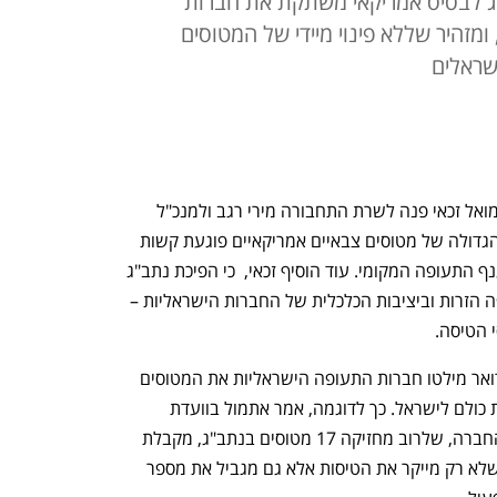
ג לבסיס אמריקאי משתקת את חברות
מזהיר שללא פינוי מיידי של המטוסים
ישראלים
מנהל רת"א (רשות התעופה האזרחית) שמואל זכאי פנה לשרת התחבורה מירי רגב ולמנכ"ל 
משרדה משה בן זקן, והתריע כי הנוכחות הגדולה של מטוסים צבאיים אמריקאיים פוגעת קשות 
בפעילות חברות התעופה הישראליות ובענף התעופה המקומי. עוד הוסיף זכאי,  כי הפיכת נתב"ג 
לבסיס צבאי פוגעת בחזרת חברות התעופה הזרות וביציבות הכלכלית של החברות הישראליות – 
 הטיסה.
בתחילת מבצע "שאגת הארי" ב־28 בפברואר מילטו חברות התעופה הישראליות את המטוסים 
שלהן לחו"ל ועד לרגע זה הן לא השיבו את כולם לישראל. כך לדוגמה, אמר אתמול בוועדת 
הכלכלה מנכ”ל ישראייר, אורי סירקיס, כי החברה, שלרוב מחזיקה 17 מטוסים בנתב"ג, מקבלת 
בימים אלו אישור להלין רק ארבעה, מצב שלא רק מייקר את הטיסות אלא גם מגביל את מספר 