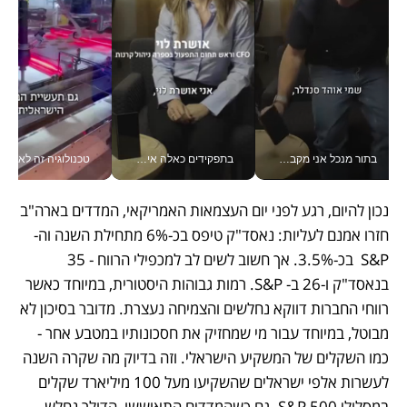
בתור מנכל אני מקבל מאות החלטות ביום, וה- Galaxy Z Fold8 Ultra עוזר לי לחתוך אותן מהר יותר_v
בתפקידים כאלה אי אפשר לחכות: אושרת לוי מניעה השקעות ענק מהטלפון_v
טכנולוגיה זה לא רק בהייטק: גם תעשיי
נכון להיום, רגע לפני יום העצמאות האמריקאי, המדדים בארה"ב 
חזרו אמנם לעליות: נאסד"ק טיפס בכ-6% מתחילת השנה וה-
S&P  בכ-3.5%. אך חשוב לשים לב למכפילי הרווח - 35 
בנאסד"ק ו-26 ב- S&P. רמות גבוהות היסטורית, במיוחד כאשר 
רווחי החברות דווקא נחלשים והצמיחה נעצרת. מדובר בסיכון לא 
מבוטל, במיוחד עבור מי שמחזיק את חסכונותיו במטבע אחר - 
כמו השקלים של המשקיע הישראלי. וזה בדיוק מה שקרה השנה 
לעשרות אלפי ישראלים שהשקיעו מעל 100 מיליארד שקלים 
במסלולי S&P 500. גם כשהמדדים התאוששו, הדולר נחלש 