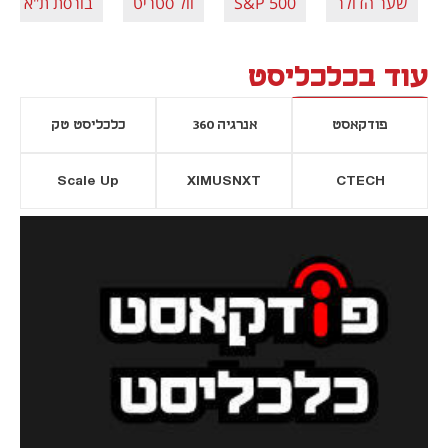
שער הדולר
S&P 500
וול סטריט
בורסת ת"א
עוד בכלכליסט
פודקאסט
אנרגיה 360
כלכליסט טק
Scale Up
XIMUSNXT
CTECH
יסייה חדשה
נפתח בכרטיסייה חדשה