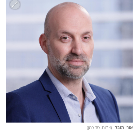
אורי תובל 
(
צילום: טל כהן
)