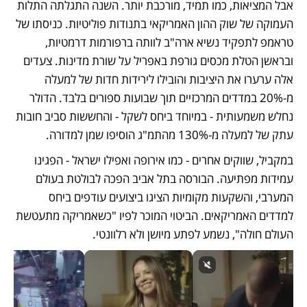
אבל המציאות, כמו תמיד, מורכבת יותר. השנה התגלתה התלות 
העמוקה של שוק ההון האמריקאי בתנודות פוליטיות. כניסתו של 
טראמפ לתפקיד נשיא ארה"ב לוותה ברפורמות דרמטיות, 
ובראשן הטלת מכסים גורפת באפריל על שורת מדינות. צעדים 
אלה ערערו את היציבות והובילו לירידות חדות של למעלה 
מ-20% במדדים המרכזיים תוך שבועות ספורים בלבד. הדולר 
נחלש משמעותית - במיוחד ביחס לשקל - והחששות סביב חובות 
עתק של למעלה מ-130% מהתמ"ג הוסיפו שמן למדורה.
במקביל, שווקים אחרים - כמו אירופה ואפילו ישראל - הפגינו 
עמידות מפתיעה. הבורסה בתל אביב הפכה לבולטת בעולם 
המערבי, והשקעות מקומיות הציגו ביצועים עודפים ביחס 
למדדים האמריקאים. הביטוי המוכר לפיו "כשאמריקה מתעטשת 
העולם חולה", נשמע לפתע מיושן ולא רלוונטי.