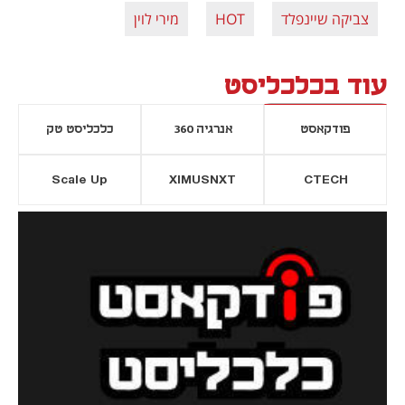
צביקה שיינפלד
HOT
מירי לוין
עוד בכלכליסט
פודקאסט
אנרגיה 360
כלכליסט טק
Scale Up
XIMUSNXT
CTECH
יסייה חדשה
נפתח בכרטיסייה חדשה