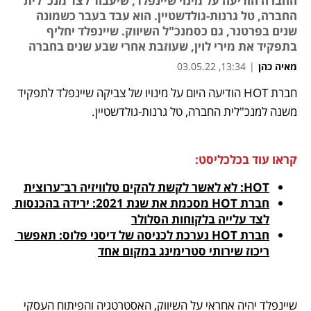
החברה הודיעה על מינוי שיינפלד, שיעבוד לצד מנכ"לית
החברה, טל גרנות-גולדשטיין. הוא עבד בעבר כשמונה
שנים בפרטנר, גם כסמנכ"ל השיווק. שיינפלד יחליף
בתפקיד את מירי לוין, שעוזבת אחרי שבע שנים בחברה
מאיה כהן
|
13:34, 03.05.22
חברת HOT הודיעה היום על מינויו של צביקה שיינפלד לתפקיד 
נפתח בכרטיסייה חדשה
נפתח בכרטיסייה חדשה
נפתח בכרטיסייה חדשה
משנה למנכ"לית החברה, טל גרנות-גולדשטיין. 
קראו עוד בכלכליסט:
HOT: לא לאשר לקשת להקים טלוויזיה רב־ערוצית
חברת HOT מסכמת את שנת 2021: ירידה בהכנסות 
לצד עלייה בלקוחות הסלולר
חברת HOT נערכת לכניסה של דיסני פלוס: תאפשר 
ריכוז שירותי סטרימינג במקום אחד
שיינפלד יהיה אחראי על השיווק, האסטרטגיה והפיתוח העסקי 