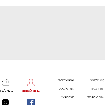
ענף במתח גבוה
מדברים כלכלה, עסקים ומה שב
פוטו כלכליסט
ועידות כלכליסט
המרת מט"ח
מוסף כלכליסט
שרות לקוחות
מינוי לעית
עמוד מט"ח כללי
כלכליסט TV