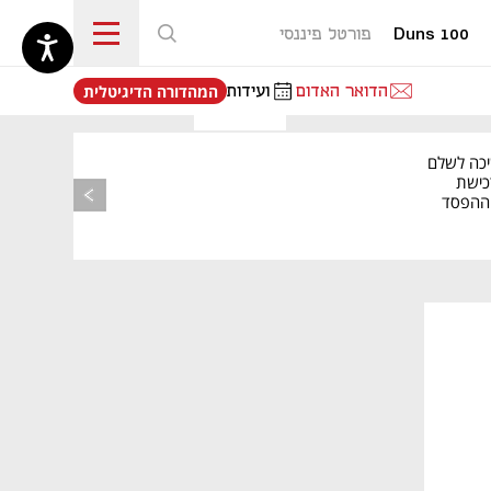
Duns 100
פורטל פיננסי
נפתח בכרטיסייה חדשה
הדואר האדום
ועידות
המהדורה הדיגיטלית
יכה לשלם
כישת
BASE: ההפסד
הרבעוני זינק ל-76