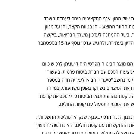
בתגובה שהוגשה אתמול לבג"ץ ציינו רשות שוק ההון ואגף התקציבים ביחס לעמדת משרד 
הבריאות כי "קיים חשש משמעותי מהשלכות החוזר המוצע – הן בטווח הקצר, והן על מגוון 
הפתרונות ארוכי הטווח האפשריים לסוגיה". בשל ההמתנה לעדכון משרד הבריאות, ביקשה 
המדינה מבית המשפט העליון לדחות את הדיון בעתירה, ולהגיש עדכון נוסף עד 15 בספטמבר 
נזכיר כי ביטוחי הסיעוד של קופות החולים הם מוצר הביטוח הפרטי היחיד שניתן לרכוש כיום 
בישראל. כל קופה מפעילה את הביטוח באמצעות הסכם עם חברת ביטוח פרטית. בעשור 
האחרון, שינויי רגולציה והרחבת ההגדרה למי נחשב "סיעודי" הביאו לעלייה חדה במספר 
התביעות. כתוצאה מכך, הקרנות שמממנות את הפיצויים נשחקו באופן משמעותי, במיוחד 
בקופת חולים כללית. מאז 2023, הממשלה נוקטת בהרעת תנאי הביטוח כדי לעכב את קריסת 
ש את הסכמי התפעול עם קופות החולים. 
בדצמבר האחרון ביטלה רשות שוק ההון מנגנון הגנה מרכזי בענף, שנקרא "פוליסת המשכיות". 
עד כה, אם חברת ביטוח ביקשה להפסיק את ההתקשרות עם קופת חולים, היא נדרשה להמשיך 
ולספק את השירות למבוטחים – כל עוד לא נמצא לה מחליף. ביטול המנגנון מאפשר לחברת 