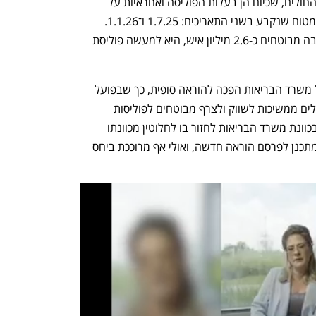
טווח לענף הסיעוד, שלא יכלול את קופות החולים, שכיום הן בעלות הפוליסה ואחראיות על 
חקלים בתפעולה, וזאת באמצעות האולטימטום שנקבע בשני התאריכים: 1.7.25 ו־1.1.26. 
פוליסת הסיעוד של קופת חולים כללית, שבה מבוטחים כ-2.6 מיליון איש, היא למעשה פוליסת 
אך ה-1.7 חלף מבלי שטיוטת ההוראה של משרד הבריאות הפכה להוראה סופית, כך שבפועל 
דבר לא השתנה בענף. כלומר, קופות החולים ממשיכות לשווק ולצרף מבוטחים לפוליסות 
הסיעוד כרגיל. עם זאת, לא היה ברור אם בכוונת משרד הבריאות לחזור בו לחלוטין מכוונתו 
להתערב בענף ביטוחי הסיעוד, או שהוא מתכנן לפרסם הוראה חדשה, ואולי אף מרוככת ביחס 