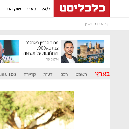
24/7
באזז
שוק ההון
דף הבית
בארץ
מחיר הבניין בארה"ב
צנח ב-90%,
והחלומות על תשואה
גבוהה התנפצו
אלמוג עזר
בארץ
משפט
רכב
דעות
קריירה
uns 100