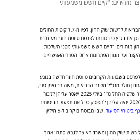
צר מזהירים: "קיים חשש משמעותי
אחרי שחלף האולטימטום שהציב משרד הבריאות לרשות שוק ההון, לפיו מ-1.7 קופות החולים 
יפסיקו לצרף מבוטחים חדשים, המשרד עדכן את בג"ץ כי בכוונתו לפרסם טיוטת חוזר מעודכנת 
בשבועות הקרובים. באוצר וברשות שוק ההון מזהירים: "קיים חשש משמעותי מפני השלכות 
החוזר המוצע על הביטוח הסיעודי בטווח הקצר ועל מגוון הפתרונות ארוכי הטווח האפשריים 
משרד הבריאות עדכן את בג"ץ כי בכוונתו לפרסם בשבועות הקרובים טיוטת חוזר חדשה בנוגע 
להסדרת תחום ביטוחי הסיעוד. בינואר האחרון חולל מנכ"ל משרד הבריאות, משה בר סימן טוב, 
סערה, כששלח לקופות החולים טיוטת חוזר שלפיה החל מ־1 ביולי 2025 ייאסר עליהן למכור 
פוליסות סיעוד חדשות, והחל מ־1 בינואר 2026 יהיה עליהן להפסיק כליל את תפעול הביטוחים 
 ביטוחי הסיעוד,
 שבו מבוטחים קרוב ל-5 מיליון 
המטרה של טיוטת החוזר הייתה ללחוץ על רשות שוק ההון ומשרד האוצר לגבש פתרון ארוך 