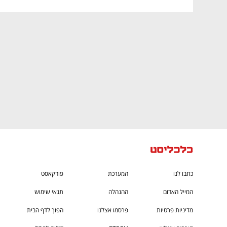
CTech – the
הבית של ההייטק הישראלי
כתבו לנו
המערכת
פודקאסט
המייל האדום
ההנהלה
תנאי שימוש
מדיניות פרטיות
פרסמו אצלנו
הפוך לדף הבית