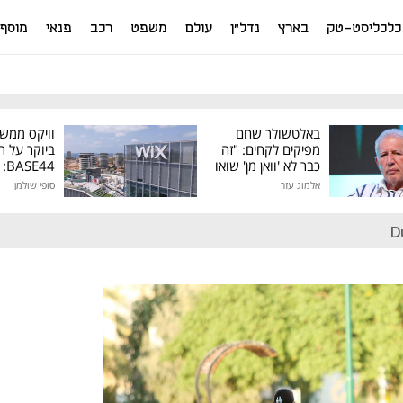
כלכליסט-טק
בארץ
נדל"ן
עולם
משפט
רכב
פנאי
מוסף
באלטשולר שחם
וויקס ממש
מפיקים לקחים: "זה
ביוקר על ר
כבר לא 'וואן מן' שואו
44
של גילעד"
אלמוג עזר
סופי שולמן
מיליון דולר
D