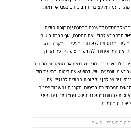
ביטוח לצאת מההסכם גם אם אין לה מחליפה, ומעמיד את ציבור המבוטחים בפני אי־ודאות 
ביטול המנגנון נעשה כדי לאפשר לחברת הראל להסכים להארכת ההסכם עם קופת חולים 
כללית עד לסוף 2027. אלא שכעת, אם הראל תבחר לא לחדש את ההסכם, ואף חברת ביטוח 
אחרת לא תסכים להיכנס במקומה, יישארו מיליוני מבוטחים ללא גורם מפעיל. במקרה כזה, 
תיר את המבוטחים ללא מענה סיעודי בעת הצורך.
רשות שוק ההון ואגף התקציבים באוצר צפויים לגבש מנגנון חדש שיבטיח את המשכיות הביטוח 
ויהיה בר קיימא מבחינה פיננסית. אך באוצר לא משוכנעים שיש להוציא את ביטוחי הסיעוד מידי 
קופות החולים, בעיקר בשל מעורבותן רבת־השנים ויכולתן של קופות החולים להנגיש את 
נפתח בכרטיסייה חדשה
נפתח בכרטיסייה חדשה
הביטוח, זאת בזמן שכעת, לאחר הרעת התנאים המתמשכת בביטוח, הקרנות נחשבות יציבות.  
מנגד, במשרד הבריאות רואים את כניסת הקופות לתחום כ"תאונה היסטורית" ומזהירים מפני 
יציבות מתמדת. 
ביטוח סיעודי
סיעוד