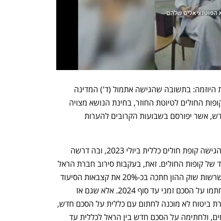
כעת מתברר כי משרד הבריאות לא זנח את היוזמה: בתשובה שהגישה אתמול (ד') המדינה 
לבג"ץ, נכתב כי "בהמשך לקבלת הערות קופות החולים לטיוטת החוזר, בחינת הנושא מצויה 
בשלבים מתקדמים לקראת גיבוש נוסח חדש, אשר יפורסם בשבועות הקרובים להערות 
תגובת המדינה ניתנה במסגרת עתירה שהגישה קופת חולים כללית ביולי 2023, ובה דרשה 
מהמדינה למנוע את קריסת ביטוחי הסיעוד של קופות החולים. זאת, בעקבות סירוב חברת הראל 
להמשיך לבטח את כללית. לבסוף, לאחר שרשות שוק ההון חתכה בכ-20% את קצבאות הסיעוד 
ואישרה העלאה חדה בפרמיות, השתיים חתמו על הסכם זמני עד סוף 2024. אלא שגם אז 
התברר, כפי שנחשף בכלכליסט, שאף חברת ביטוח לא מוכנה לחתום עם כללית על הסכם חדש, 
מה שהוביל להרעת תנאים נוספת בביטוחים, ולחתימה על הסכם חדש בין הראל לכללית עד 