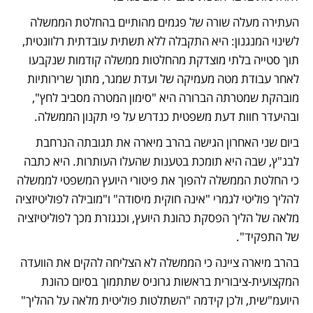
העתירה מעלה שורה של פגמים מהותיים בהחלטת הממשלה 
לשינוי המנגנון: היא התקבלה ללא תשתית עובדתית רלוונטית, 
תוך סטייה בלתי מוצדקת מהחלטות ממשלה קודמות שנקבעו 
לאחר עבודת מטה מעמיקה של ועדת שמגר, מתוך שרירותיות 
מובהקת שמטרתה הברורה היא "סימון המטרה מסביב לחץ", 
ובהיעדר חוות דעת משפטית כנדרש על פי תקנון הממשלה.
ביום שני האחרון הגישה בהרב מיארה את תגובתה הנרחבת 
לבג"ץ, שבה היא תומכת בטענות שהעלו העותרות. היא כתבה 
כי החלטת הממשלה להפוך את פיטורי היועץ המשפטי לממשלה 
להליך פוליטי לגמרי "אינה חוקית מיסודה" ו"מובילה לפוליטיזציה 
מלאה של הליך הפסקת כהונת היועץ, וכנגזרת מכך לפוליטיזציה 
של התפקיד".
בהרב מיארה ציינה כי הממשלה לא הצליחה להקים את הוועדה 
המקצועית-ציבורית בראשות גרוניס שתתמוך בסיום כהונת 
היועמ"שית, ולכן קידמה "השתלטות פוליטית מלאה על ההליך" 