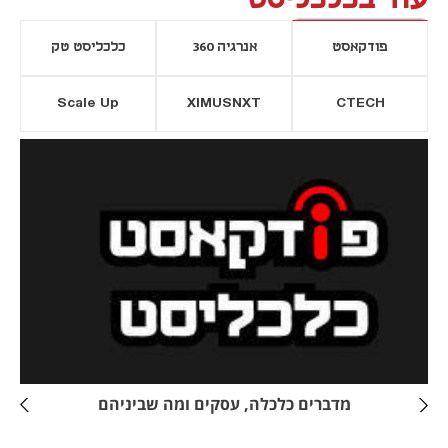
פודקאסט
אנרגיה 360
כלכליסט טק
Scale Up
XIMUSNXT
CTECH
יסייה חדשה
נפתח בכרטיסייה חדשה
מדברים כלכלה, עסקים ומה שביניהם