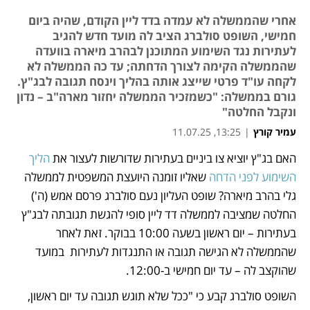
אחרי שהממשלה לא עמדה בדד ליין הקודם, שהיה ביום
חמישי, השופט סולברג הציב לה מועד חדש להגיב
לעתירות נגד השימוע המתוכנן לבהרב מיארה בוועדה
שהממשלה הקימה לצורך הדחתה; עד כה הממשלה לא
לקחה עו"ד פרטי שייצג אותה בהליך וינסח תגובה לבג"ץ.
גורם בממשלה: "כשמזכיר הממשלה יחזור מארה"ב – נדון
ונקבל החלטה"
עמיר קורץ
|
13:25, 11.07.25
האם בג"ץ יוציא צו ביניים בעתירות שדורשות לעצור את 
הליך 
נפתח בכרטיסייה חדשה
נפתח בכרטיסייה חדשה
השימוע לפני הדחה
 שאליו זומנה היועצת המשפטית לממשלה 
גלי בהרב מיארה? שופט העליון נעם סולברג פרסם אמש (ה') 
החלטה שמציבה לממשלה דד ליין סופי להגשת תגובתה לבג"ץ 
בעתירות – יום ראשון בשעה 10:00 בבוקר. זאת לאחר 
שהממשלה לא הגישה תגובה או התנגדות לעתירות  במועד 
שהוקצב לה – עד יום חמישי ב-12:00. 
השופט סולברג קבע כי "ככל שלא תוגש תגובה עד יום ראשון, 