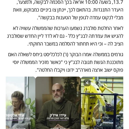
13.7, בשעה 10:00 אראה בכך הסכמה לבקשה, ולמצער, 
היעדר התנגדות. בהתאם לכך, יינתן צו ביניים כמבוקש, וזאת 
מבלי לנקוט עמדה לגופן של הטענות בבקשה". 
לאחר החלטת סולברג נשמעו הערכות שהממשלה עשויה לא 
להגיש את עמדתה לבג"ץ כלל - גם לא לדד ליין החדש שסולברג 
הציב לה – וכי היא תחתור להסלמה במשבר החוקתי.
גורמים בממשלה אמרו הבוקר (ו') לכלכליסט ביחס לשאלה האם 
מתוכננת הגשת תגובה לבג"ץ כי "כאשר מזכיר הממשלה יוסי 
פוקס ישוב ארצה מארה"ב ידונו ויקבלו החלטה". 