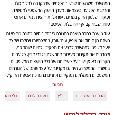
הממשלה משמעותו שרשור הפגמים שדבקו בה להליך כולו 
והרחבת הפגיעה בעצמאות מערך הייעוץ המשפטי לממשלה 
ועיקרון שלטון החוק במדינת ישראל, תוך יצירת נזקים ארוכי 
טווח, שבחלקם אף יהיו בלתי הפיכים".  
עוד טוענת בהרב מיארה בתגובה כי "הליך סיום כהונה פוליטי זה 
משנה מן היסוד את אופיו, עצמאותו, ממלכתיותו ויכולתו של כל 
יועץ משפטי לממשלה לבצע את תפקידו ולהיות שומר סף, 
ולהבטיח את תקינות פעילות הממשלה בגדרי הדין. פגיעה זו 
מקרינה באופן ישיר על פעילותם של כלל היועצים המשפטיים 
במשרדי הממשלה. היא גם מקרינה על עצמאותם של הגורמים 
המשפטיים הממלאים תפקידים אחרים במערכת אכיפת החוק". 
תגיות
הדחת היועמ"שית
בג"ץ
נועם סולברג
גלי בהרב 
עוד בכלכליסט