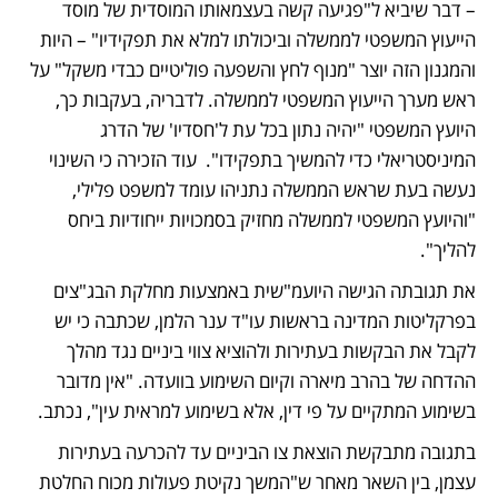
– דבר שיביא ל"פגיעה קשה בעצמאותו המוסדית של מוסד 
הייעוץ המשפטי לממשלה וביכולתו למלא את תפקידיו" – היות 
והמגנון הזה יוצר "מנוף לחץ והשפעה פוליטיים כבדי משקל" על 
ראש מערך הייעוץ המשפטי לממשלה. לדבריה, בעקבות כך, 
היועץ המשפטי "יהיה נתון בכל עת ל'חסדיו' של הדרג 
המיניסטריאלי כדי להמשיך בתפקידו".  עוד הזכירה כי השינוי 
נעשה בעת שראש הממשלה נתניהו עומד למשפט פלילי, 
"והיועץ המשפטי לממשלה מחזיק בסמכויות ייחודיות ביחס 
להליך".   
את תגובתה הגישה היועמ"שית באמצעות מחלקת הבג"צים 
בפרקליטות המדינה בראשות עו"ד ענר הלמן, שכתבה כי יש 
לקבל את הבקשות בעתירות ולהוציא צווי ביניים נגד מהלך 
ההדחה של בהרב מיארה וקיום השימוע בוועדה. "אין מדובר 
בשימוע המתקיים על פי דין, אלא בשימוע למראית עין", נכתב. 
בתגובה מתבקשת הוצאת צו הביניים עד להכרעה בעתירות 
עצמן, בין השאר מאחר ש"המשך נקיטת פעולות מכוח החלטת 