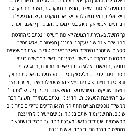
היועמ"שית באופן תקדימי. העותרים הם גופי חברה אזרחית כמו 
התנועה לאיכות השלטון, מבצר הדמוקרטיה, משמר הדמוקרטיה 
הישראלית, האקדמיה למען ישראל דמוקרטית, שבהם פעילים 
חברתיים, אנשי אקדמיה, בכירי מערכת הביטחון לשעבר ועוד. 
כך למשל, בעתירת התנועה לאיכות השלטון, נכתב כי החלטת 
הממשלה אינה שינוי עקרוני במנגנון הפיטורים, אלא מהלך 
ספציפי שמטרתו היחידה היא להביא לפיטורי היועצת המשפטית 
המכהנת בהקדם האפשרי. לטענתה, ראש הממשלה בנימין 
נתניהו, הנאשם בשלושה כתבי אישום חמורים, מנוע על פי 
הסדר ניגוד עניינים מלעסוק בכל הנוגע למערכת אכיפת החוק, 
ובפרט במינויים ופיטורים בייעוץ המשפטי לממשלה, ולמרות זאת 
הוא זה שביקש במפורש משר המשפטים יריב לוין לגבש "פתרון" 
עבור היועצת המשפטית. יחד עימו, נכתב בעתירה, תשעה חברי 
ממשלה נוספים מצויים תחת חקירה או הליכים פליליים בתחומים 
שונים, מה שמעמיד אותם בניגוד עניינים ישיר מול היועצת 
המשפטית שעומדת בראש מערכת התביעה הכללית ואחראית 
להחלטות בדבר הגשת כתבי אישום נגדם.