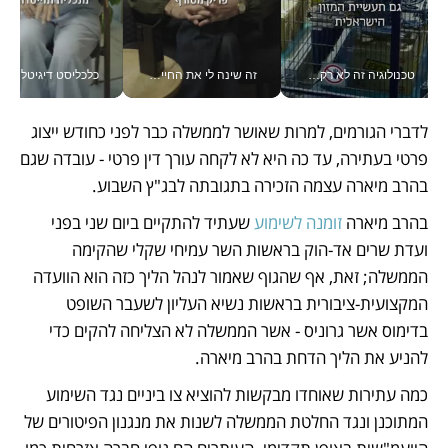
טכנולוגיה זה לא רק בהייטק: גם תעשיית המזון הישראלית מאמצת כלי AI, אוטומציה וניתוח דאטה בזמן אמת
זה שינה לי את החיים: איך עידו איז'ק הופך את הסמארטפון לכלי צילום מקצועי_v
כלכליסט דיגיטל
לדברי הגורמים, למרות שאושר לממשלה כבר לפני כחודש ייצוג 
פרטי בעתירה, עד כה היא לא לקחה עורך דין פרטי - עובדה שגם 
בהרב מיארה עצמה הזכירה בתגובתה לבג"ץ השבוע. 
בהרב מיארה 
זומנה לשימוע
 שעתיד להתקיים ביום שני בפני 
ועדת שרים אד-הוק בראשות השר עמיחי שקלי שהקימה 
הממשלה; זאת, אף שהגוף שאמור לנהל הליך כזה הוא הוועדה 
המקצועית-ציבורית בראשות נשיא העליון לשעבר השופט 
בדימוס אשר גרוניס - אשר הממשלה לא הצליחה להקים כדי 
להניע את הליך הדחת בהרב מיארה. 
כמה עתירות שאוחדו מבקשות להוציא צו ביניים נגד השימוע 
המתוכנן ונגד החלטת הממשלה לשנות את מנגנון הפיטורים של 