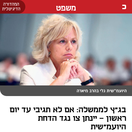
המהדורה
משפט
הדיגיטלית
היועמ"שית גלי בהרב מיארה
בג"ץ לממשלה: אם לא תגיבי עד יום
ראשון - יינתן צו נגד הדחת
היועמ"שית