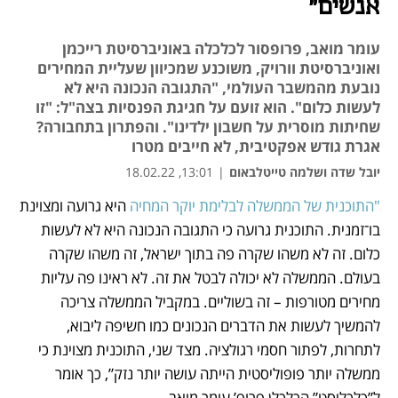
אנשים"
עומר מואב, פרופסור לכלכלה באוניברסיטת רייכמן
ואוניברסיטת וורויק, משוכנע שמכיוון שעליית המחירים
נובעת מהמשבר העולמי, "התגובה הנכונה היא לא
לעשות כלום". הוא זועם על חגיגת הפנסיות בצה"ל: "זו
שחיתות מוסרית על חשבון ילדינו". והפתרון בתחבורה?
אגרת גודש אפקטיבית, לא חייבים מטרו
יובל שדה ושלמה טייטלבאום
|
13:01, 18.02.22
"התוכנית של הממשלה לבלימת יוקר המחיה
 היא גרועה ומצוינת 
נפתח בכרטיסייה חדשה
נפתח בכרטיסייה חדשה
נפתח בכרטיסייה חדשה
נפתח בכרטיסייה חדשה
בו־זמנית. התוכנית גרועה כי התגובה הנכונה היא לא לעשות 
כלום. זה לא משהו שקרה פה בתוך ישראל, זה משהו שקרה 
בעולם. הממשלה לא יכולה לבטל את זה. לא ראינו פה עליות 
מחירים מטורפות – זה בשוליים. במקביל הממשלה צריכה 
להמשיך לעשות את הדברים הנכונים כמו חשיפה ליבוא, 
לתחרות, לפתור חסמי רגולציה. מצד שני, התוכנית מצוינת כי 
ממשלה יותר פופוליסטית הייתה עושה יותר נזק”, כך אומר 
ל”כלכליסט” הכלכלן פרופ’ עומר מואב. 