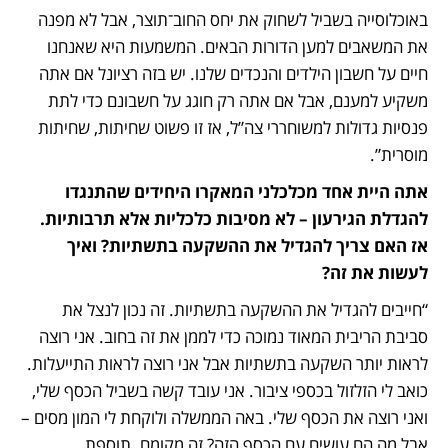
באוכלוסייה בשביל לשחוק את יחס החוב־תוצר, אבל לא מפנה 
את המשאבים למען הדורות הבאים. המשמעות היא שאנחנו 
חיים על חשבון הילדים והנכדים שלנו. יש בזה רציונל אם אתה 
משקיע למענם, אבל אם אתה רק חוגג על חשבונם כדי לתת 
פנסיות גדולות למשוחררי צה”ל, אז זו פשוט שחיתות, שחיתות 
מוסרית”. 
אתה היית אחד מכלכלני המאקרו היחידים שהתנגדו 
להגדלת הגירעון – לא מסיבות כלכליות אלא תרבותיות. 
אז האם צריך להגדיל את ההשקעה בתשתיות? ואיך 
לעשות את זה?
“חייבים להגדיל את ההשקעה בתשתיות. זה נכון לנצל את 
סביבת הריבית המאוד נמוכה כדי לממן את זה בחוב. אני רוצה 
לראות יותר השקעה בתשתיות אבל אני רוצה לראות התייעלות. 
כואב לי הזלזול בכספי ציבור. אני עובד קשה בשביל הכסף שלי, 
ואני רוצה את הכסף שלי. באה הממשלה ולוקחת לי המון מסים – 
אבל מה הם עושים עם הכסף הזה? זה מקומם. תוספת 