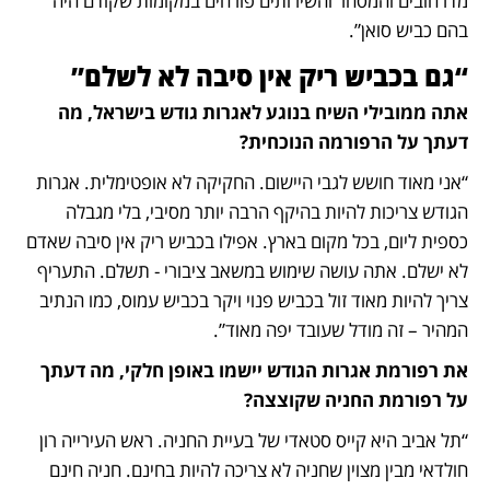
מדרחובים והמסחר והשירותים פורחים במקומות שקודם היה 
בהם כביש סואן”.
“גם בכביש ריק אין סיבה לא לשלם”
אתה ממובילי השיח בנוגע לאגרות גודש בישראל, מה 
דעתך על הרפורמה הנוכחית?
“אני מאוד חושש לגבי היישום. החקיקה לא אופטימלית. אגרות 
הגודש צריכות להיות בהיקף הרבה יותר מסיבי, בלי מגבלה 
כספית ליום, בכל מקום בארץ. אפילו בכביש ריק אין סיבה שאדם 
לא ישלם. אתה עושה שימוש במשאב ציבורי - תשלם. התעריף 
צריך להיות מאוד זול בכביש פנוי ויקר בכביש עמוס, כמו הנתיב 
המהיר – זה מודל שעובד יפה מאוד”. 
את רפורמת אגרות הגודש יישמו באופן חלקי, מה דעתך 
על רפורמת החניה שקוצצה?
“תל אביב היא קייס סטאדי של בעיית החניה. ראש העירייה רון 
חולדאי מבין מצוין שחניה לא צריכה להיות בחינם. חניה חינם 