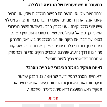
במעורבות משמעותית של המדינה בכלכלה. 
“בהרצאות שלי אני מראה מה הגישה הכלכלית שלי, ואני מראה 
שאני ואנשי ארגון העובדים השבדי מדברים באותה צורה. אני לא 
איש ימני כלכלי קיצוני. אני כלכלן מרכז. בישראל השיח הציבורי 
הוא כל כך סוציאל־פופוליסטי, שאדם כמוני נחשב ימין קיצוני. 
בסופו של דבר, אם תיקח את רוב הכלכלנים בישראל, המרחק 
בינינו קטן. רוב הכלכלנים יסכימו שצריך אגרות גודש, שפיקוח 
מחירים זו דרך גרועה, שארגוני עובדים חזקים מדי זה דבר מזיק 
ושמסחר בינלאומי צריך להיות חופשי”. 
לאיזה תפקיד במגזר הציבורי לא היית מסרב?
“לא הייתי מסרב לתפקיד של שר אוצר, נגיד בנק ישראל 
ודיקטטור נאור. האחרון זה הכי טוב. גיששו אם אני רוצה את 
תפקיד ראש המועצה הלאומית לכלכלה וסירבתי”.
תגיות