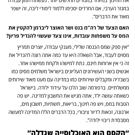
את החינוך במיוחד במגזרים החלשים יותר. נעשתה המון עבודה 
במגזר הערבי, אם החרדים יסכימו ללמוד לימודי ליבה, זה ישפר 
מאוד את הדברים”.
האם הצעד של רה”מ בנט ושר האוצר ליברמן להקטין את 
המס על משפחות עובדות, אינו צעד שעשוי להגדיל פריון?
“אין ספק שמס הכנסה שלילי, מענקי עבודה, יוצרים תמריץ 
מסוים לעבוד, אבל השאלה היא עד כמה אתה רוצה להגדיל את 
זה כי אין ארוחות חינם. נתת למישהו ולקחת ממישהו אחר. 
אנשים בשני העשירונים העליונים בישראל משלמים מסים כמו 
בשבדיה ומקבלים שירותים כמו במדינה עם מעט מאוד שירותים 
ממשלתיים. ברפורמה שוב הלכו על עידוד ילודה. בישראל 
כשאתה עושה ילד, אתה מגיש את החשבון למדינה. יש פה 
הטבות במס, ויש פה חינוך, בריאות, תשתיות, חשבון מים, 
ארנונה, זכאות לדיור ציבורי, בכל הדברים הללו המדינה למעשה 
מסבסדת ריבוי ילודה”.
“הקסם הוא האוכלוסייה שגדלה”