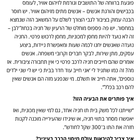
פוגעת ברווחה של התושבים וגורמת לזיהום אוויר, לעומס 
בכבישים והורגת אנשים – אנשים מתים מזיהום אוויר. יש חוסר 
הבנה עמוק בציבור לגבי הצורך לשלם על המשאב הזה שנמצא 
במחסור. יש פה פספוס מוחלט של הרעיון של חניה בכחול־לבן – 
זה לא נועד להיות מחסן למכוניות, מחסן לרכוש פרטי. החניה 
נועדה שאנשים יחנו לכמה שעות ומאפשרת ניידות, ביצוע 
עסקים, מתן שירות, לבקר חברים וקרובי משפחה. אנשים 
אומרים שהם חייבים חניה לרכב פרטי כי אין תחבורה ציבורית. אז 
מה? זה כמו שתגיד לי ‘אני חייב עוד חדר בבית כי יש לי שני ילדים 
נוספים’, אתה חייב אז תשלם. מי שנפגע מזה הם אנשים שאין 
להם רכב בכלל”.
איך פותרים את הבעיה הזו?
“שייתנו לכל משק בית תו חניה אחד, גם למי שאין מכונית, ואז 
יאפשרו מסחר בתווי חניה, או שיגידו שהעירייה מוכנה לקנות 
חזרה את התו ב־300 שקל לחודש”. 
איך צריך להיראות עולם מיסוי הרכב בעיניך?