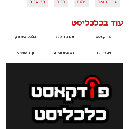
עומר מואב
זיהום
חניה
תל אביב
עוד בכלכליסט
פודקאסט
אנרגיה 360
כלכליסט טק
Scale Up
XIMUSNXT
CTECH
יסייה חדשה
נפתח בכרטיסייה חדשה