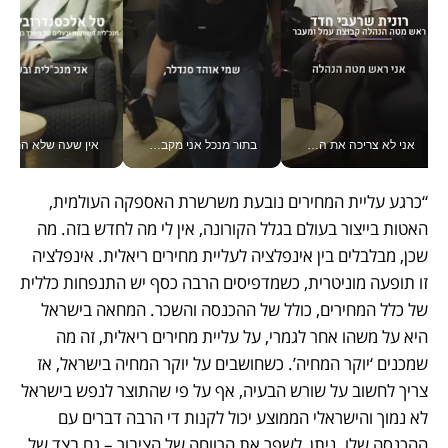
אני לא צריכה את המשרד: רונית שרעבי-חדד מנהלת ארגון של 30000 עובדים מכל מקום_v
בתור מנכל אני מקבל מאות החלטות ביום, וה- Galaxy Z Fold8 Ultra עוזר לי לחתוך אותן מהר יותר_v
אין שעה שלא התעסקתי במשבר - טל אלכסנדרוביץ’ שגב מנהלת משברים
“כרגע עליית המחירים נובעת משרשרת האספקה העולמית, 
האטות בייצור בעולם בגלל הקורונה, אין לי מה לחדש בזה. מה 
שכן, מבלבלים בין אינפלציה לעליית מחירים ריאלית. אינפלציה 
זו תופעה מוניטרית, כשמדפיסים הרבה כסף יש התנפחות כללית 
של כלל המחירים, כולל של ההכנסה והשכר. המחאה בישראל 
היא על משהו אחר לגמרי, על עליית מחירים ריאלית, זה מה 
שמכנים ‘יוקר המחיה’. כשחושבים על יוקר המחיה בישראל, אז 
צריך לחשוב על שורש הבעיה, אף על פי שהתוצר לנפש בישראל 
לא נמוך והישראלי הממוצע יכול לקנות די הרבה דברים עם 
ההכנסה שלו. ניתן  לשפר את הרווחה של הציבור – גם בצד של 