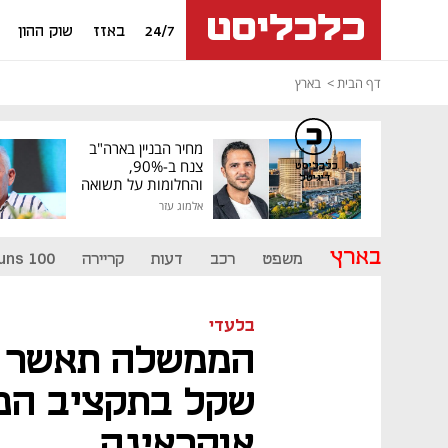
24/7
באזז
שוק ההון
דף הבית
בארץ
מחיר הבניין בארה"ב
צנח ב-90%,
כלכליסט
דיגיטל
והחלומות על תשואה
גבוהה התנפצו
אלמוג עזר
בארץ
משפט
רכב
דעות
קריירה
uns 100
בלעדי
הממשלה תאשר ק
שקל בתקציב המד
אוקראינה