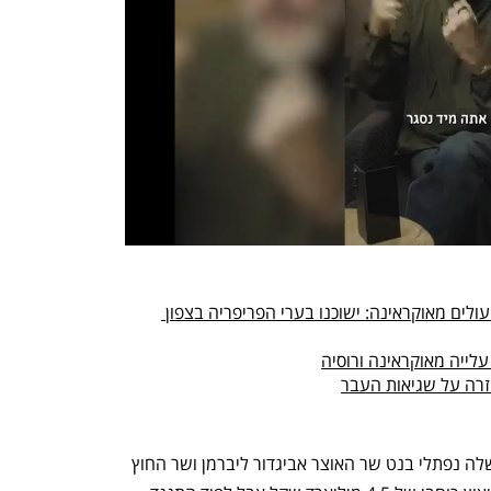
משרד השיכון נערך לקליטת 150 אלף עולים מאוקראינה: ישוכנו בערי הפריפריה בצפון 
ייה מאוקראינה ורוסיה
חזרה על שגיאות העבר
החלטת הקיצוץ סוכמה על ידי ראש הממשלה נפתלי בנט שר האוצר אביגדור ליברמן ושר החוץ 