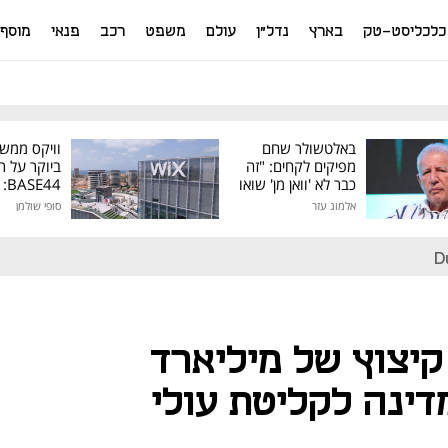
כלכליסט-טק
בארץ
נדל"ן
עולם
משפט
רכב
פנאי
מוסף
באלטשולר שחם
וויקס ממש
מפיקים לקחים: "זה
ביוקר על ר
כבר לא 'וואן מן' שואו
44
של גילעד"
אלמוג עזר
סופי שולמן
מיליון דולר
D
יצוץ של מיליארד
ינה לקליטת עולי