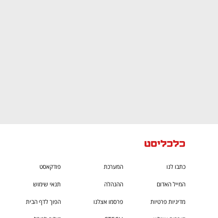
CTech – the
הבית של ההייטק הישראלי
כתבו לנו
המערכת
פודקאסט
המייל האדום
ההנהלה
תנאי שימוש
מדיניות פרטיות
פרסמו אצלנו
הפוך לדף הבית