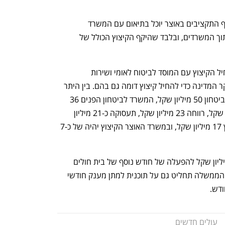
בהצעת המחליטים לממשלה נקבע כי אגף התקציבים באוצר יוכל בתיאום עם המשרד 
הרלבנטי, לסכם על שיעור קיצוץ שונה בתוך המשרדים, ובלבד שהיקף הקיצוץ הכולל של 
שר הרווחה מאיר כהן התבקש לפעול להחיל הקיצוץ עם המוסד לביטוח לאומי ושירות 
התעסוקה. הממשלה תפנה לכנסת ולמבקר המדינה כדי להחיל קיצוץ דומה גם בהם. בין היתר 
יקוצץ במשרד התחבורה  61 מיליון שקל, ביטחון 50 מיליון שקל, המשרד לביטחון הפנים 36 
מיליון שקל, משרד החינוך יקצץ 33 מיליון שקל, רווחה 23 מיליון שקל, תעסוקה כ-21 מיליון 
שקל, משרד ראש הממשלה יתבקש לקצץ 17 מיליון שקל, ובמשרד האוצר הקיצוץ יהיה של כ-7 
  כמו כן, הממשלה תאשר הקצאת 12.7 מיליון שקל להפעלה של חודש נוסף של בית חולים 
שדה באוקראינה. בלחצה של תמנו שטה הממשלה תחליט גם על תוכנית למתן מענק חודשי 
עולים חדשים