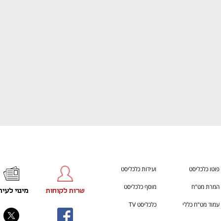
ענף במתח גבוה
מדברים כלכלה, עסקים ומה שב
פוטו כלכליסט
ועידות כלכליסט
המרת מט"ח
מוסף כלכליסט
שרות לקוחות
מינוי לעית
עמוד מט"ח כללי
כלכליסט TV