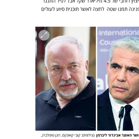
יאיר לפיד. בתחילה ביקש ליברמן לבצע קיצוץ רוחבי של 4.5 מיליארד שקל אבל לפיד התנגד 
לביצוע קיצוץ גבוה כל כך. שרת הקליטה פנינה תמנו שטה  לחצה לאשר תוכנית סיוע לעולים 
שר האוצר אביגדור ליברמן
(
צילומים: קובי קואנקס, רונן טופלברג, 