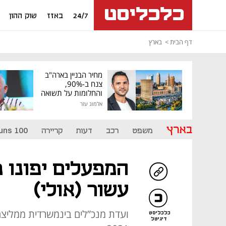
24/7
באזז
שוק ההון
דף הבית
בארץ
מחיר הבניין בארה"ב
צנח ב-90%,
והחלומות על תשואה
גבוהה התנפצו
אלמוג עזר
בארץ
משפט
רכב
דעות
קריירה
uns 100
המפעלים יפונו 
עשור (אולי)
ועדת מנכ”לים בינמשרדית ממליצ
כלכליסט
דיגיטל