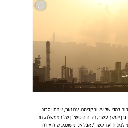
בחיפה קיוו  שהוועדה לא תסתפק ביעד עמום למדי של עשור קדימה. עם זאת, שמחון סבור 
שהלו”ז יכול להתקצר. "אם התהליך לפינוי בזן יימשך עשור, זה יהיה כישלון של הממשלה. חד 
וחלק", אמר ל"כלכליסט". "כפשרה הסכמתי לניסוח 'עד עשור', אבל אני משוכנע שזה יקרה 