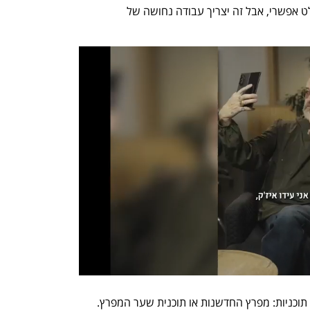
הרבה קודם. אני מאמין ש־2027 זה בהחלט אפשרי, אבל זה יצריך עבודה נחושה של 
הפתרון המוצע הוא קידום של אחת משתי תוכניות: מפרץ החדשנות או תוכנית שער המפרץ. 