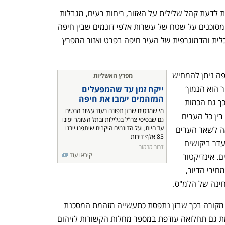
בדו"ח נכתב כי בעיות זיהום אוויר שמובילות לדעת קהל שלילית על האזור, ריחות רעים, מגבלות 
על מגורים ומסחר עקב הימצאות חומרים מסוכנים על שטח של עשרות אלפי דונמים שבין חיפה 
והקריות, הובילו לקיפאון בהתפתחות הכלכלית והדמוגרפית של העיר חיפה בפרט ואזור המפרץ 
את הקיפאון הדמוגרפי והכלכלי במפרץ חיפה ניתן להמחיש 
מפרץ האשליות
בעובדה ששיעור הגידול באוכלוסייה באיזור הוא הנמוך 
ייקח זמן עד שהמפעלים 
המזהמים יעזבו את חיפה
במדינת ישראל ב־25 השנים האחרונות, וכך גם הכמות 
מי שמבטיח שבזן תפונה בעוד עשור הבטיח 
הנמוכה ביותר של שטחי משרדים חדשים בין כל הערים 
גם שבסיסי צה”ל בגלילות ובתל השומר יפונו 
עד היום, ועל הדונמים היקרים שיתפנו ייבנו 
הגדולות והבינוניות, עלייה נמוכה בהשוואה לשאר הערים 
85 אלף דירות

נפתח בכרטיסייה חדשה
נפתח בכרטיסייה חדשה
במחירי הדירות והשכירות שמעידה על היעדר ביקושים 
דרור מרמור
קיראו עוד
ועלייה נמוכה בגביית ארנונה שלא ממגורים. אינדיקטור 
נוסף לחוסר האטרקטיביות של חיפה הוא מחירי הדיור, 
חינה של הלמ"ס.
אחת הסיבות המרכזיות לקיפאון של חיפה מקורה בכך שבזן נתפסת כתעשייה מזהמת המסכנת 
את בריאות התושבים. בנוסף, בחיפה קיימת גם תחלואה עודפת במספר מחלות הקשורות לזיהום 