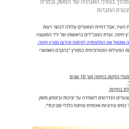
 המהלך בצורכי האנרגיה של המשק ובמו”מ
ינטרס החברות
החיפאים חיכו, הממשלה ניסתה להציל את העיר, אבל דחיית המועדים עלולה לבשר רעות 
לתוכנית לפינוי המפעלים המזהמים ממפרץ חיפה. ועדת המנכ"לים בראשותו של יו”ר המועצה 
ה אתמול את המלצותיה לפיתוח וקידום מפרץ חיפה
, 
כאשר בשורה התחתונה מומלץ להפסיק את הפעילות הפטרוכימית במפרץ "בהקדם האפשרי 
זיקוק בחיפה תוך 10 שנים
לת בחירות 
עד אז, הסכימו חברי הוועדה, "יינקטו כל הצעדים הנדרשים לשמירה על יציבות וביטחון משק 
סיס עירוניות איכותית ופיתוח כלכלי וסביבתי".