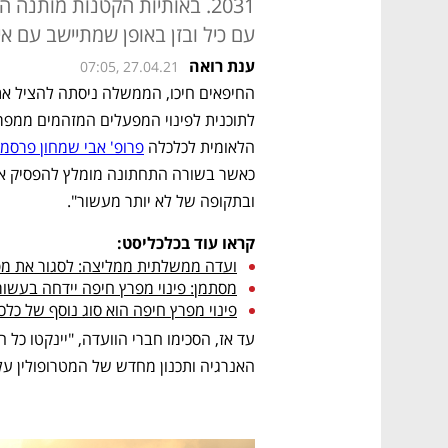
2031. באותיות הקטנות מותנה
עם כיל ובזן באופן שמתיישב עם א
ענת רואה
07:05, 27.04.21
הלאומית לכלכלה 
פרופ' אבי שמחון פרסמ
ובתקופה של לא יותר מעשור".
קראו עוד בכלכליסט:
ועדה ממשלתית ממליצה: לסגור את מפעלי ה
מסתמן: פינוי מפרץ חיפה יידחה בעשור
פינוי מפרץ חיפה הוא סוג נוסף של כלכ
האנרגיה ותכנון מחדש של המטרופולין על ב