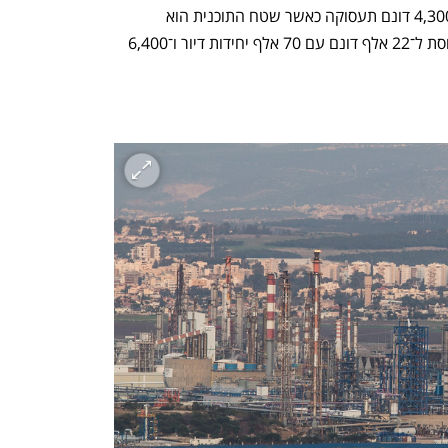
מפרץ החדשנות מציע 110 אלף דירות ו־4,300 דונם תעסוקה כאשר שטח התוכנית הוא 
36,500 דונם. תוכנית שער המפרץ מתייחסת ל־22 אלף דונם עם 70 אלף יחידות דיור ו־6,400 