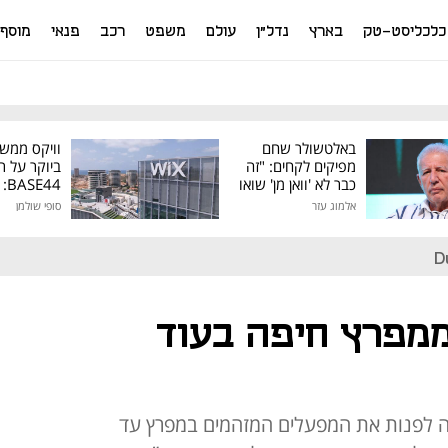
כלכליסט-טק
בארץ
נדל"ן
עולם
משפט
רכב
פנאי
מוסף
באלטשולר שחם
וויקס ממש
מפיקים לקחים: "זה
ביוקר על ר
כבר לא 'וואן מן' שואו
44
של גילעד"
אלמוג עזר
סופי שולמן
מיליון דולר
D
ממפרץ חיפה בעוד
ה לפנות את המפעלים המזהמים במפרץ עד