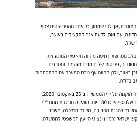
בדו"ח אין מענה למקורות התקציביים של התוכנית, אך לפי שמחון, כל אחד מהפרויקטים צפוי 
להניב רווח של כ־2 מיליארד שקל בלבד למדינה. עם זאת, לדעת אגף התקציבים באוצר, 
"ברור כי הימצאות התעשייה הפטרוכימית בלב מטרופולין חיפה מהווה חיץ פיזי המונע את 
פיתוחו, ובכלל זה נוכח קיומם של חומרים מסוכנים, פליטות של חומרים מזהמים ומטרדים 
נוספים, המרתיע תושבים ועסקים מלהשתכן באזור, ולכן מהווה אף גורם המעכב את ההתפתחות 
ב בדו”ח.
ועדת המנכ"לים לבחינת פיתוח מפרץ חיפה הוקמה על ידי הממשלה ב־25 באוקטובר 2020, 
ונדרשה להניח את המלצותיה בתוך 90 יום שלבסוף ארכו 180 יום. הוועדה מורכבת ממנכ"לי 
משרד ראש הממשלה, משרד האנרגיה, המשרד להגנת הסביבה, משרד הכלכלה, משרד 
י ישראל (רמ"י) ונציגי היועץ המשפטי לממשלה.