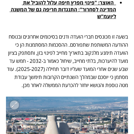
  האוצר: "פינוי מפרץ חיפה עלול להוביל את 
המדינה לסחרור"; התנגדות חריפה גם של המשנה 
ליועמ"ש
בשעה זו מכונסים חברי הועדה ודנים בסיכומים אחרונים ובנוסח 
ההודעה המשותפת שתפורסם. ההסכמות המסתמנות הן כי 
הוועדה תימנע מלנקוב בתאריך מחייב לפינוי בזן, ותסתפק בציון 
מועד להיערכות, בלתי מחייב, שיחול כאמור ב-2032 - חמש עד 
שבע שנים אחרי המועד שעליו דובר תחילה (2025-2027). עוד 
מסתמן כי יוסכם שבמהלך השנתיים הקרובות תימשך עבודת 
מטה נוספת והנושא יוחזר להכרעת הממשלה לאחר מכן. 