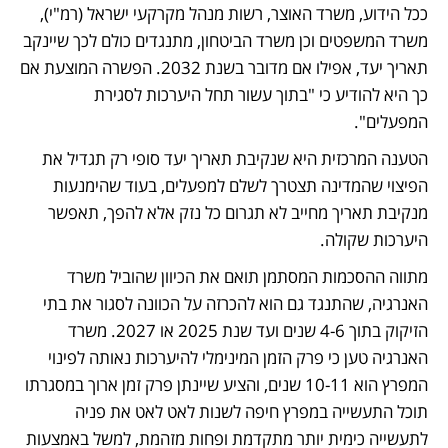
ככל הידוע, משרד האוצר, רשות מנהל מקרקעי ישראל (רמ"י), 
משרד המשפטים וכן משרד הביטחון, מתנגדים כולם לכך שיינקב 
תאריך יעד, אפילו אם מדובר בשנת 2032. הפשרה המוצעת אם 
כך היא להודיע כי "בתוך עשור תחל היערכות לסגירת 
המפעלים". 
הטענה המרכזית היא שנקיבת תאריך יעד סופי רק תגדיל את 
הפיצוי שהמדינה תצטרך לשלם למפעלים, בעוד שהימנעות 
מנקיבת תאריך מחייב לא תגרום כל נזק אלא להפך, תאפשר 
היערכות שקולה.  
מתווה ההסכמות המסתמן תואם את הכיוון שהוביל משרד 
האנרגיה, שהתנגד גם הוא להכרזה על הכוונה לסגור את בתי 
הזיקוק בתוך 4-6 שנים ועד שנת 2025 או 2027. משרד 
האנרגיה טען כי פרק הזמן המינימלי להיערכות נאותה לפינוי 
המפרץ הוא 10-11 שנים, והציע שיינתן פרק זמן ארוך במסגרתו 
תוכל התעשייה במפרץ חיפה לשנות לאט לאט את פניה 
לתעשייה כימית יותר מתקדמת ופחות מזהמת, למשל באמצעות 