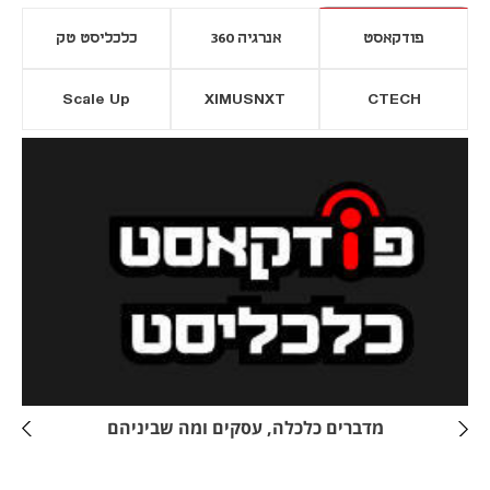
פודקאסט
אנרגיה 360
כלכליסט טק
Scale Up
XIMUSNXT
CTECH
יסייה חדשה
נפתח בכרטיסייה חדשה
מדברים כלכלה, עסקים ומה שביניהם