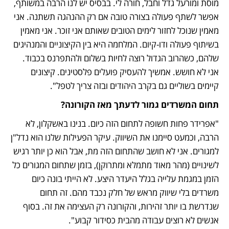
מוסת ומורעל גדל וחבל, חורה לי. בבסיס יש לנו הרבה במשותף, 
אפשר לשתף פעולה בצורה טובה אם רק ההנהגה תשתנה. אני 
מאמין שנוכל לחזור לימים הטובים שאותם אני זוכר. אני מאמין 
בשיתוף פעולה ודו-קיום. המלחמה היא בין הקיצוניים והמנהיגים 
שלהם, כשהרוב הגדול רוצה לחיות בשלום ולהתפרנס בכבוד. 
אני לא חושש. אמשיך להעסיק פועלים פלסטינים. קיצונים 
קיימים בשוליים גם בקרב היהודים ובזה צריך לטפל".
תחום המשרדים גמור לדעתך מאז הקורונה?
"אפרידר פחות חשופה לתחום הזה כיום. בנינו באשקלון, לא 
הרבה, וכמעט סיימנו את השיווק. עיקר הפעילות שלנו הוא נדל"ן 
למגורים. אני לא חושב שהתחום הזה מת, אבל הוא כן יותר רגיש 
לשינויים (מהר מאוד מתמלא ומתרוקן), בזמן שתחום המגורים כל 
הזמן במגמת עלייה בגלל היעדר היצע. לא הייתי בונה כיום 
משרדים בלי שיווק מראש של חלק נכבד מהם. זה תחום 
שנדרשת בו יותר זהירות, והקורונה רק העצימה את זה. בסוף 
אנשים לא רוצים עבודה מהבית כסידור קבוע".