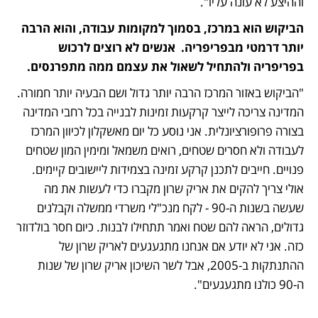
וההיצע לא עונה עליו". 
הביקוש הוא במרכז, בסמוך למקומות עבודה, והוא הרבה 
יותר דרמטי מבפריפריה.  אנשים לא רוצים לרכוש 
בפריפריה ולהתחיל לשאול את עצמם ממה מתפרנסים.
"הביקוש באזור המרכז הרבה יותר גדול ושם הבעיה יותר חמורה. 
המדינה צריכה לייצר קרקעות זמינות לבנייה בכל רחבי המדינה 
בצורה פרופורציונלית. אני נוסע כל יום מאשקלון לכיוון המרכז 
לעבודה ולא חסרים שטחים, רואים משמאל ומימין המון שטחים 
פנויים. חייבים לתכנן קרקע זמינה בצמידות ליישובים קיימים. 
אולי צריך להקים את אריק שרון מקברו כדי לעשות את מה 
שעשה בשנות ה-90 - לקח מנכ"לי משרדי ממשלה וקבלנים 
גדולים, הראה להם שטח ואמר תתחילו לבנות. כיום חסר בולדוזר 
כזה. אני לא יודע אם אנחנו מתגעגעים לאריק שרון של 
ההתנתקות ב-2005, אבל לשר השיכון אריק שרון של שנות 
ה-90 כולנו מתגעגעים".