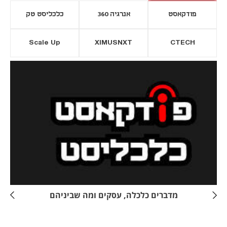
פודקאסט
אנרגיה 360
כלכליסט טק
Scale Up
XIMUSNXT
CTECH
יסייה חדשה
נפתח בכרטיסייה חדשה
מדברים כלכלה, עסקים ומה שביניהם