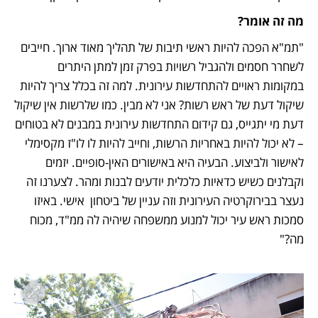
מה זה אומר?
"תמ"א הפכה להיות ראשי תיבות של תהליך מאוד ארוך. חייבים 
לשחרר חסמים ולהגביל רשויות בפרק זמן למתן היתרים 
במקומות ראויים להתחדשות עירונית. למה זה בכלל צריך להיות 
שיקול דעת של ראש רשות? אני לא מבין. כמו שלרשות אין שיקול 
דעת מי יתגייס, גם קידום התחדשות עירונית במבנים לא בטוחים 
– לא יכול להיות באחריות הרשות, וחייב להיות לו לו"ז מקסימלי 
לאישור ולביצוע. הבעיה היא באישורים האין-סופיים. יזמים 
וקבלנים כשיש כדאיות כלכלית יודעים לבנות ומהר. לצערנו זה 
נעצר בבירוקרטיה העירונית וזה עניין של ביטחון  אישי. באיזו 
סמכות ראש עיר יכול למנוע ממשפחה שיהיה לה ממ"ד, מכוח 
מה?"