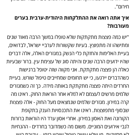
חירום".
איך אתה רואה את ההתלקחות היהודית-ערבית בערים 
מעורבות?
"יש כמה פצצות מתקתקות שלא טופלו במשך הרבה מאוד שנים 
ומתישהו זה מתפוצץ. בעיות שקשורות לערביי ישראל, לבדואים, 
בעיית האלימות והחזקת כלי הנשק במגזרים האלה, אלה דברים 
שהיו ידועים הרבה שנים והיתה סוג של עצימת עין. ברור שבעיות 
כאלה הן פצצה מתקתקת. אני מקווה שזה יטופל ברגישות 
כשהדברים יירגעו, כי יש תחומים שמחייבים טיפול שורש. בעיית 
החרדים היתה פצצה מתקתקת באותה מידה. כך זה כשמגזרים 
שלמים מרשים לעצמם לא למלא אחר הוראות החוק. ראינו מה 
קרה במירון. מגזרים שלמים שנמצאים מעל החוק - אלה פצצות 
שבסוף מתפוצצות. ראינו את התכנסויות הענק בתקופת 
הקורונה ואת האסון במירון. אחרי אסון ערד היו הוראות ברורות 
לגבי אירועים המוניים. משום מה כשמדובר בחרדים - ההנחיות 
לא מחזיקות. מי שלא עושה טיפול שורש בזמן – עקירת השן 