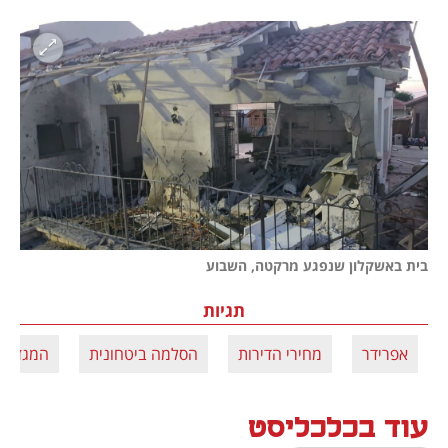
בית באשקלון שנפגע מרקטה, השבוע
תגיות
אפרידר
מחירי הדירות
הסלמה ביטחונית
המגזר ה
עוד בכלכליסט