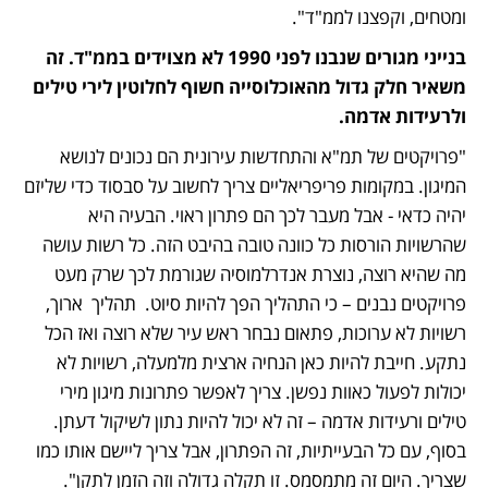
ומטחים, וקפצנו לממ"ד".
בנייני מגורים שנבנו לפני 1990 לא מצוידים בממ"ד. זה 
משאיר חלק גדול מהאוכלוסייה חשוף לחלוטין לירי טילים 
ולרעידות אדמה.
"פרויקטים של תמ"א והתחדשות עירונית הם נכונים לנושא 
המיגון. במקומות פריפריאליים צריך לחשוב על סבסוד כדי שליזם 
יהיה כדאי - אבל מעבר לכך הם פתרון ראוי. הבעיה היא 
שהרשויות הורסות כל כוונה טובה בהיבט הזה. כל רשות עושה 
מה שהיא רוצה, נוצרת אנדרלמוסיה שגורמת לכך שרק מעט 
פרויקטים נבנים – כי התהליך הפך להיות סיוט.  תהליך  ארוך, 
רשויות לא ערוכות, פתאום נבחר ראש עיר שלא רוצה ואז הכל 
נתקע. חייבת להיות כאן הנחיה ארצית מלמעלה, רשויות לא 
יכולות לפעול כאוות נפשן. צריך לאפשר פתרונות מיגון מירי 
טילים ורעידות אדמה – זה לא יכול להיות נתון לשיקול דעתן. 
בסוף, עם כל הבעייתיות, זה הפתרון, אבל צריך ליישם אותו כמו 
שצריך. היום זה מתמסמס. זו תקלה גדולה וזה הזמן לתקן".