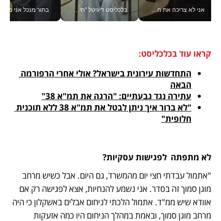
אני לא צריכה את המשרד: רונית שרעבי-חדד מנהלת ארגון של 30000 עובדים מכל מקום_v
כלכליסט דיגיטל "חינוך הוא המשימה של החיים שלי"_v
בתור מנכל אני מקבל מאות הח
קראו עוד בכלכליסט:
התחדשות עירונית בישראל? אולי אחרי הרפורמה 
הבאה
עתירה נגד גבעתיים: "הרגה את תמ"א 38"
"לא ברור איך ניתן לבטל את תמ"א 38 ללא תוכנית 
חלופית"
לא מתפתה  לפגישות עסקיות?
"אתמול עבדתי חצי יום מהמשרד, גם היום. אבל כשיש מרחב 
מוגן סמוך זה בסדר. אני נשמע להנחיות, אצא לפגישה רק אם 
אוודא שיש ממ"ד. אתמול הלכתי לניחום אבלים באשקלון כי היה 
מרחב מוגן סמוך, ובאמת במהלך הניחום היו כמה אזעקות 