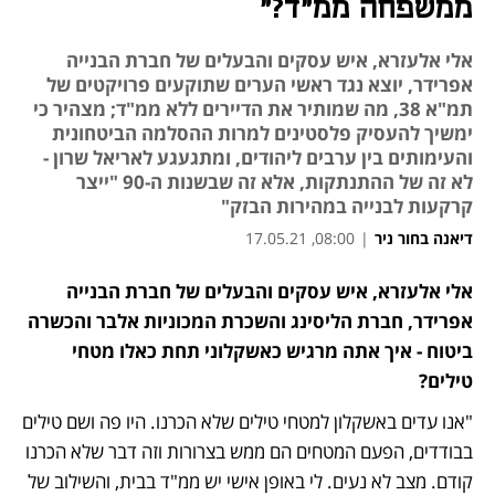
ממשפחה ממ"ד?"
אלי אלעזרא, איש עסקים והבעלים של חברת הבנייה
אפרידר, יוצא נגד ראשי הערים שתוקעים פרויקטים של
תמ"א 38, מה שמותיר את הדיירים ללא ממ"ד; מצהיר כי
ימשיך להעסיק פלסטינים למרות ההסלמה הביטחונית
והעימותים בין ערבים ליהודים, ומתגעגע לאריאל שרון -
לא זה של ההתנתקות, אלא זה שבשנות ה-90 "ייצר
קרקעות לבנייה במהירות הבזק"
דיאנה בחור ניר
|
08:00, 17.05.21
נפתח בכרטיסייה חדשה
נפתח בכרטיסייה חדשה
נפתח בכרטיסייה חדשה
אלי אלעזרא, איש עסקים והבעלים של חברת הבנייה 
אפרידר, חברת הליסינג והשכרת המכוניות אלבר והכשרה 
ביטוח - איך אתה מרגיש כאשקלוני תחת כאלו מטחי 
טילים?
"אנו עדים באשקלון למטחי טילים שלא הכרנו. היו פה ושם טילים 
בבודדים, הפעם המטחים הם ממש בצרורות וזה דבר שלא הכרנו 
קודם. מצב לא נעים. לי באופן אישי יש ממ"ד בבית, והשילוב של 