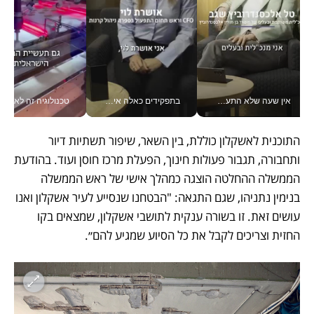
אין שעה שלא התעסקתי במשבר - טל אלכסנדרוביץ’ שגב מנהלת משברים תקשורתיים מכל מקום עם ה- Galaxy Z Fold8 Ultra שלה_v
בתפקידים כאלה אי אפשר לחכות: אושרת לוי מניעה השקעות ענק מהטלפון_v
טכנולוגיה זה לא רק בהייטק: גם תעשיי
התוכנית לאשקלון כוללת, בין השאר, שיפור תשתיות דיור 
ותחבורה, תגבור פעולות חינוך, הפעלת מרכז חוסן ועוד. בהודעת 
הממשלה ההחלטה הוצגה כמהלך אישי של ראש הממשלה 
בנימין נתניהו, שגם התגאה: "הבטחנו שנסייע לעיר אשקלון ואנו 
עושים זאת. זו בשורה ענקית לתושבי אשקלון, שמצאים בקו 
החזית וצריכים לקבל את כל הסיוע שמגיע להם״.