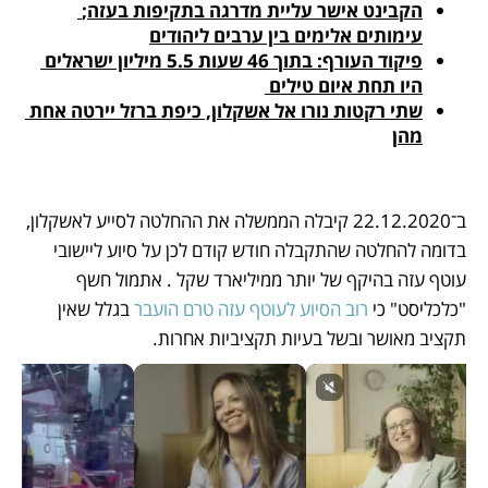
הקבינט אישר עליית מדרגה בתקיפות בעזה; 
עימותים אלימים בין ערבים ליהודים
פיקוד העורף: בתוך 46 שעות 5.5 מיליון ישראלים 
היו תחת איום טילים 
שתי רקטות נורו אל אשקלון, כיפת ברזל יירטה אחת 
מהן
ב־22.12.2020 קיבלה הממשלה את ההחלטה לסייע לאשקלון, 
בדומה להחלטה שהתקבלה חודש קודם לכן על סיוע ליישובי 
עוטף עזה בהיקף של יותר ממיליארד שקל . אתמול חשף 
"כלכליסט" כי 
רוב הסיוע לעוטף עזה טרם הועבר
 בגלל שאין 
תקציב מאושר ובשל בעיות תקציביות אחרות.  