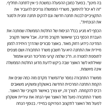
בה מיגון". בפועל כמובן ההפעלה נמשכת כי אין לתחנה תחליף. 
"זה לא יכול להימשך, משרדי הממשלה צריכים להעביר את 
התקציביים לבנות תחנה חדשה וגם להקים תחנה זמנית ולסגור 
את הנוכחית".
הכסף לא מגיע בגלל הניסוח של החלטת הממשלה שמתנה את 
העברת הכסף בכך שיאושר תקציב מדינה. אבל אישור תקציב 
המדינה כידוע רחוק מאוד. באוצר סבורים שהדרך היחידה לממן 
מיידית את התחנה היא על חשבון משרד התחבורה ושם מצפים 
לתוספת למטרה זו. ח"כ שלמה קרעי מהליכוד הגיש אתמול 
שאילתא לשר האוצר שבה ביקש לדעת מדוע החלטת הממשלה 
אינה מיושמת.
ממשרד התחבורה נמסר ש"המשרד מקדם מזה כמה שנים את 
הקמת התחנה המרכזית החדשה באשקלון ומשקיע משאבים 
רבים להקמתה. לצורך זה, יש צורך באישור תקציבי של האוצר. 
משרד התחבורה פועל מול האוצר ואף הנחה את עיריית אשקלון 
לפעול מול האוצר לתקצוב הפרויקט במיידי. בנוסף הנחה 