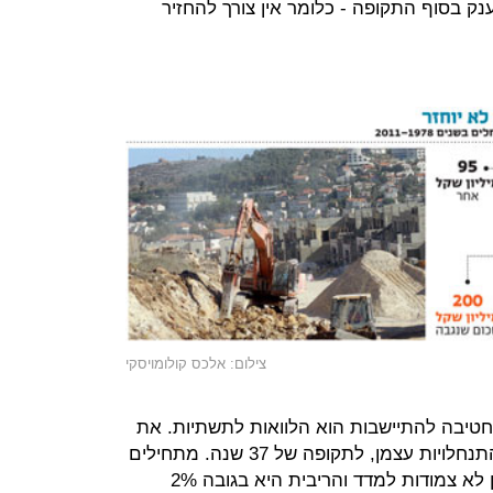
ה־75% הופכים למענק בסוף התקופה - כלומר אין צורך להחזיר
צילום: אלכס קולומויסקי
טיבה להתיישבות הוא הלוואות לתשתיות. את
ההלוואות האלה מחלקת החטיבה להתנחלויות עצמן, לתקופה של 37 שנה. מתחילים
להחזיר אותן רק כעבור שבע שנים, הן לא צמודות למדד והריבית היא בגובה 2%