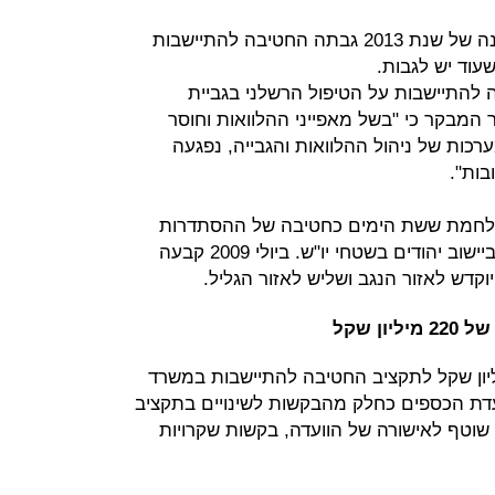
על פי משרד האוצר, במחצית הראשונה של שנת 2013 גבתה החטיבה להתיישבות
להתיישבות על הטיפול הרשלני בגביית
 כך, למשל, בשנת 2011 העיר המבקר כי "בשל מאפייני ההלוואות וחוסר
ות של ניהול ההלוואות והגבייה, נפגעה
בות".
לחמת ששת הימים כחטיבה של ההסתדרות
הציונית העולמית, ומתחילתה עסקה ביישוב יהודים בשטחי יו"ש. ביולי 2009 קבעה
דש לאזור הנגב ושליש לאזור הגליל.
ן שקל
אוצר מבקש להעביר 242 מיליון שקל לתקציב החטיבה להתיישבות במשרד
ת הכספים כחלק מהבקשות לשינויים בתקציב
וטף לאישורה של הוועדה, בקשות שקרויות