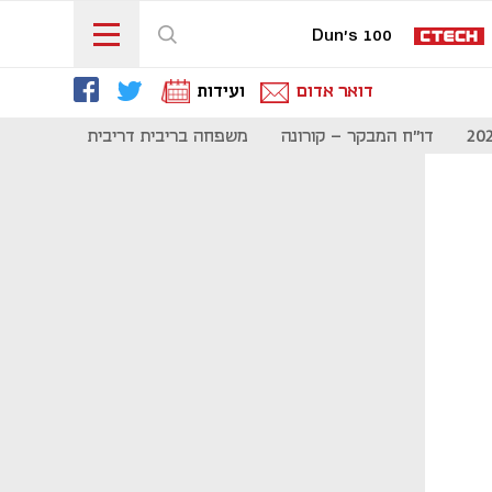
Dun's 100
דואר אדום
ועידות
דו"ח המבקר - קורונה
משפחה בריבית דריבית
תקשורת