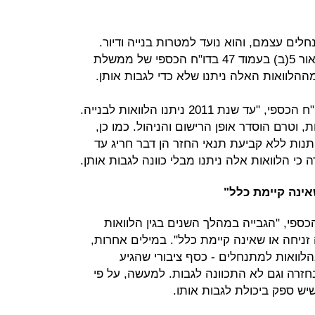
לים עצמם, והוא נועד למטרות בנייה ודיור.
אלא שכפי שחושפת הערת קצרה בביאור 5(ב) בעמוד 47 בדו"ח הכספי של ממשלת
או כמו שכותבת החשבת הכללית בדו"ח הכספי, "עד שנת 2011 ניתנו הלוואות לבנייה.
 וטרם הוסדר אופן הרישום והניהול. כמו כן,
תנות ללא קביעת תנאי החזר הן דבר חריג עד
 כי הלוואות אלה ניתנו מבלי כוונה לגבות אותן.
אינה קיימת כלל"
כספי, "הגבייה במהלך השנים בגין הלוואות
זניחה או שאינה קיימת כלל". במילים אחרות,
וואות למתנחלים - כסף ציבורי שהגיע
זרה וגם לא התכוונה לגבות. למעשה, על פי
שיש ספק ביכולת לגבות אותו.