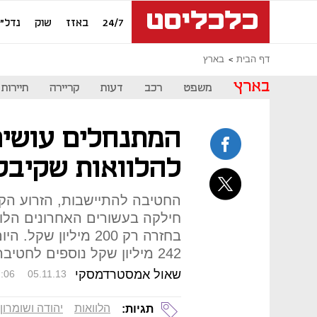
24/7
באזז
שוק
נדל"ן
דף הבית
בארץ
בארץ
משפט
רכב
דעות
קריירה
תיירות
להלוואות שקיבל
החטיבה להתיישבות, הזרוע הק
בחזרה רק 200 מיליו
242 מיליון שקל נוספים לחטיבה
שאול אמסטרדמסקי
:06
05.11.13
הלוואות
יהודה ושומרון
תגיות: