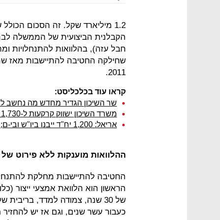
1.2 מיליארד שקל. זה הסכום הכול
הקבלנית הביצועית של הממשלה לבנייה
חבל עזה), בהלוואות להתנחלויות ומ
2011.
קראו עוד בכלכליסט:
שר השיכון הגדיר מחדש מה נחשב לא
משרד השיכון ישווק קרקעות ל-1,730 דירות ביהודה ושומרון ובירושלים
אריאל: 1,200 יח"ד ייבנו ביו"ש ובי-ם; לפיד: "המכרזים עתה - טעות כפולה"
ההלוואות מוענקות ללא פירוט של 
החטיבה להתיישבות מחלקת להתנחלוי
הראשון הוא הלוואת אמצעי ייצור (כלומ