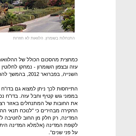
התנחלות בשומרון. הלוואות לא חוזרות
עזה ובצפון השומרון - נמחקו לחלו
השנייה, בפברואר 2012, בהמשך להחלטה קודמת מתקופת ממשלת אולמרט.
התייחסות לכך ניתן למצוא גם בדו"
את החובות של המתנחלים באזור רצו
החקירה מבהירים כי "לנוכח תנאי ההל
המדינה, רק חלק מן החוב לחטיבה להת
לקופת המדינה (אלמלא המדינה היתה 
על פני שנים".