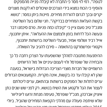
לגופה". רמי לוי מסר כי החברה לא קיבלה פנייה מהספקים 
והוסיף כי הכוח נמצא בידי הצרכנים שיכולים לא לקנות מוצרים 
יקרים ובכך לגרום להורדת מחירים. מיינות ביתן נמסר: "נושא 
בקשת העלאת המחירים בבדיקה". חגי שלום בעל השליטה 
ומנכ"ל טיב טעם ציין כי "קיבלנו כמה פניות. טרם סיכמנו דבר 
ונעשה הכל לדחות בזמן ולצמצם את ההעלאה". איתן יוחננוף, 
אייל רביד ושלומי אמיר, מבעלי השליטה ברשתות יוחננוף, 
ויקטורי ופרשמרקט בהתאמה – סירבו להגיב על השאלה. 
ההימנעות מתגובה למהלך שהשפעתו על הצרכן רחבה כל כך 
והבחירה של שופרסל ולוי לעצום עיניים אל מול הדיווחים 
הרשמיים של חברות מוצרי הצריכה הגדולות בישראל, בטענה 
שהן לא קיבלו עד כה בקשות, אינה מקרית. הקמעונאים הגדולים 
ערים לתלות של הספקים ברשתות ובהתאם, ערים ליכולתם 
לעצור את הגל ולקטוע את השיח בנושא. רק לפני שש שנים נתן 
איציק אברכהן, מנכ"ל שופרסל, טעימה מנחת זרועו ליוניליוור 
שלא שיתפה פעולה עם מהלכי הקפאת המחירים שהוביל. ביולי 