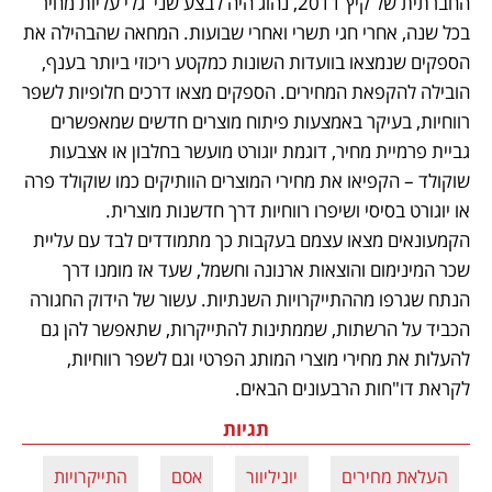
החברתית של קיץ 2011, נהוג היה לבצע שני  גלי עליות מחיר 
בכל שנה, אחרי חגי תשרי ואחרי שבועות. המחאה שהבהילה את 
הספקים שנמצאו בוועדות השונות כמקטע ריכוזי ביותר בענף, 
הובילה להקפאת המחירים. הספקים מצאו דרכים חלופיות לשפר 
רווחיות, בעיקר באמצעות פיתוח מוצרים חדשים שמאפשרים 
גביית פרמיית מחיר, דוגמת יוגורט מועשר בחלבון או אצבעות 
שוקולד – הקפיאו את מחירי המוצרים הוותיקים כמו שוקולד פרה 
או יוגורט בסיסי ושיפרו רווחיות דרך חדשנות מוצרית. 
הקמעונאים מצאו עצמם בעקבות כך מתמודדים לבד עם עליית 
שכר המינימום והוצאות ארנונה וחשמל, שעד אז מומנו דרך 
הנתח שגרפו מההתייקרויות השנתיות. עשור של הידוק החגורה 
הכביד על הרשתות, שממתינות להתייקרות, שתאפשר להן גם 
להעלות את מחירי מוצרי המותג הפרטי וגם לשפר רווחיות, 
לקראת דו"חות הרבעונים הבאים.   
תגיות
העלאת מחירים
יוניליוור
אסם
התייקרויות