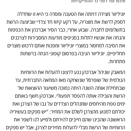
אינפו עוד לפני גל ההתייקרויות
יוניליוור מצידה דחתה את הטענה ומסרה כי היא זו שחדלה 
לספק לרשת את מוצריה, על רקע קיזוז חד צדדי שביצעה הרשת 
בתשלומים לחברה. שבוע אחרי, כבר הסיר אברכהן את הכפפות 
והנחה את אנשיו לתלות בסניפים מודעות המסבירות לצרכנים 
את הסיבה למחסור במוצרי יוניליוור ומפנות אותם לרכוש מוצרים 
תחליפיים. יוניליוור הגיבה בפרסום קופוני הנחה ברשתות 
מתחרות. 
המאבק שניהל אברכהן נגע לרצונו להעלות את הרווחיות 
הגולמית של שופרסל שנשחקה מאז המחאה החברתית, עד 
שבתחילת אותה השנה היתה נמוכה משיעור ההוצאות של 
הרשת והובילה אותה להפסד תפעולי. אברכהן חשף באותם 
ימים טפח מהיחסים שמנהלים הצדדים על גבו של הצרכן ואת 
יכולתם למנוע מהצרכן לשלם את המחיר: "יש ספקים בעשיריה 
הראשונה שהבינו שהם חייבים להירתם ולסייע לנו לשפר את 
הרווחיות של הרשת מבלי להעלות מחירים לצרכן, אבל יש ספקים 