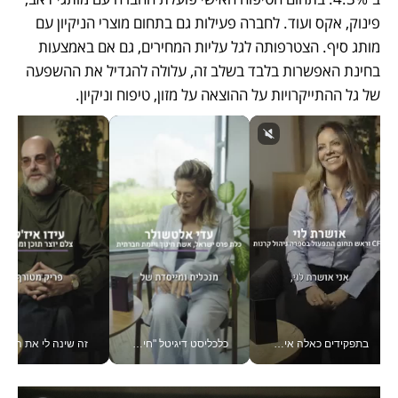
פינוק, אקס ועוד. לחברה פעילות גם בתחום מוצרי הניקיון עם 
מותג סיף. הצטרפותה לגל עליות המחירים, גם אם באמצעות 
בחינת האפשרות בלבד בשלב זה, עלולה להגדיל את ההשפעה 
של גל ההתייקרויות על ההוצאה על מזון, טיפוח וניקיון. 
בתפקידים כאלה אי אפשר לחכות: אושרת לוי מניעה השקעות ענק מהטלפון_v
כלכליסט דיגיטל "חינוך הוא המשימה של החיים שלי"_v
זה שינה לי את החיים: 