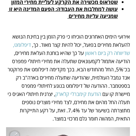
שטראוס מכשירה את הקרקע לעליית מחירי המזון
עושה למחלבות את העבודה: הפעם המדינה היא זו 
שמניעה עליות מחירים 
אירועי הימים האחרונים הוכיחו כי פרק הזמן בין בחינת הנושא 
להעלאת מחירים בפועל, יכול להיות קצר מאוד. כך,
 דיפלומט, 
שדיווחה רק ביום ראשון
 על כך שהיא בוחנת העלאת מחירים, 
הודיעה אתמול לקמעונאים שתעלה את מחירי חיתולי פמפרס 
בכ־5%, החל מהחודש הבא. בכך מקדימה דיפלומט את פרוקטר 
אנד גמבל העולמית, שהודיעה שתעלה מחירים בארה"ב רק 
בספטמבר. ההודעה של דיפלומט בנוגע לחיתולי פמפרס 
מיישרת קו עם 
הודעת קימברלי קלארק
, יצרנית חיתולי האגיס כי 
תעלה החל מהיום את מחירם, לצד מחירי מוצרים נוספים 
מתוצרתה בשיעור של עד 7.4%. זאת, על רקע התייקרות 
התאית, המהווה חומר גלם מרכזי במוצר.