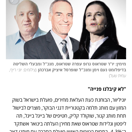
מימין: יו"ר שטראוס גרופ עפרה שטראוס, מנכ"ל ומבעלי השליטה 
בדיפלומט נעם וימן ומנכ"ל שופרסל איציק אברכהן
(
צילומים: יוני רייף, 
עמית שעל
)
"לא קיבלנו פנייה"
יוניליוור, הבוחנת כעת העלאת מחירים, פועלת בישראל בשוק 
המזון עם מותג תלמה בקטגוריית דגני הבוקר, מוצרים לבישול 
תחת מותג קנור, שוקולד קליק, חטיפים של בייגל בייגל, תה 
ליפטון וגלידות שטראוס שאת מחירן העלתה בינואר אשתקד 
ב־4.3%. בתחום הטיפוח האישי פועלת החברה עם מותגי דאב, 