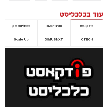
עוד בכלכליסט
פודקאסט
אנרגיה 360
כלכליסט טק
Scale Up
XIMUSNXT
CTECH
יסייה חדשה
נפתח בכרטיסייה חדשה