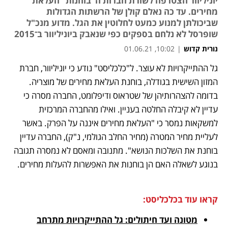
יוניליוור הצטרפה לשורת חברות ה"בוחנות" העלאת
מחירים. עד כה נאלם קולן של הרשתות הגדולות
שביכולתן למנוע כמעט לחלוטין את הגל. מדוע מנכ"ל
שופרסל לא נלחם בספקים כפי שנאבק ביוניליוור ב־2015
נורית קדוש
|
10:02, 01.06.21
מאמר קניות
מאמר קניות
מאמר קניות
גל ההתייקרויות לא עוצר. ל"כלכליסט" נודע כי יוניליוור, חברת 
נפתח בכרטיסייה חדשה
נפתח בכרטיסייה חדשה
המזון השישית בגודלה, בוחנת העלאת מחירים של מוצריה. 
בדומה להצהרותיהן של שטראוס ודיפלומט, החברה מסרה כי 
עדיין לא קיבלה החלטה בעניין. ואילו מהחברה המרכזית 
למשקאות נמסר כי "העלאת מחירים איננה על הפרק. באשר 
לעליית מחיר המטרה (מחיר החלב הגולמי, נ"ק), החברה עדיין 
בוחנת את השלכות הנושא". מתנובה ומאסם לא נמסרה תגובה 
בנוגע לשאלה האם הן בוחנות את האפשרות להעלות מחירים. 
קראו עוד בכלכליסט:
מטונה ועד חיתולים: גל ההתייקרויות מתרחב