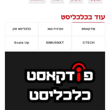
עוד בכלכליסט
פודקאסט
אנרגיה 360
כלכליסט טק
Scale Up
XIMUSNXT
CTECH
יסייה חדשה
נפתח בכרטיסייה חדשה