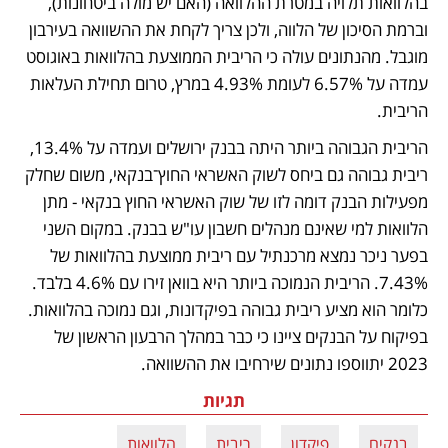
בהלוואות תלויה במטרת ההלוואה (האם יש מולה ביטחונות), 
וברמת הסיכון של הלווה, ולכן צריך לקחת את ההשוואה בעירבון 
מוגבל. מהנתונים עולה כי הריבית הממוצעת בהלוואות באוגוסט 
עמדה על 6.57% לעומת 4.93% במרץ, טרום תחילת העלאות 
הריבית. 
הריבית הגבוהה ביותר היתה בבנק ירושלים ועמדה על 13.4%, 
ריבית גבוהה גם ביחס לשוק האשראי החוץ־בנקאי, משום שחלק 
מפעילות הבנק דומה לזו של שוק האשראי החוץ בנקאי - מתן 
הלוואות למי שאינם מנהלים חשבון עו"ש בבנק. במקום השני 
בפער ניכר נמצא מרכנתיל עם ריבית ממוצעת בהלוואות של 
7.43%. הריבית הנמוכה ביותר היא בוואן זירו עם 4.6% בלבד. 
כלומר הוא מציע ריבית גבוהה בפיקדונות, וגם נמוכה בהלוואות. 
בפיקוח על הבנקים ציינו כי כבר במהלך הרבעון הראשון של 
2023 יתווספו נתונים שירחיבו את ההשוואה. 
תגיות
בנקים
פיקדון
ריבית
הלוואות