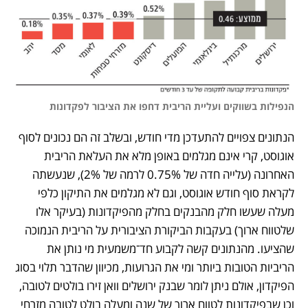
הנפילות בשווקים ועליית הריבית דחפו את הציבור לפקדונות
הנתונים צפויים להתעדכן מדי חודש, ובשלב זה הם נכונים לסוף 
אוגוסט, קרי אינם מגלמים באופן מלא את העלאת הריבית 
האחרונה (עלייה חדה של 0.75% לרמה של 2%), שנעשתה 
לקראת סוף חודש אוגוסט, וגם לא מגלמים את התיקון כלפי 
מעלה שעשו חלק מהבנקים בחלק מהפיקדונות (בעיקר אלו 
שלטווח ארוך) בעקבות הביקורת הציבורית על הריבית הנמוכה 
שהציעו. מהנתונים קשה לקבוע חד־משמעית מי נותן את 
הריביות הטובות ביותר ומי את הגרועות, מכיוון שהדבר תלוי בסוג 
הפיקדון, אולם ניתן לומר שבנק ירושלים וואן זירו בולטים לטובה, 
וכן שבפיקדונות לטווח ארוך של שנה ומעלה בולט לטובה מזרחי 