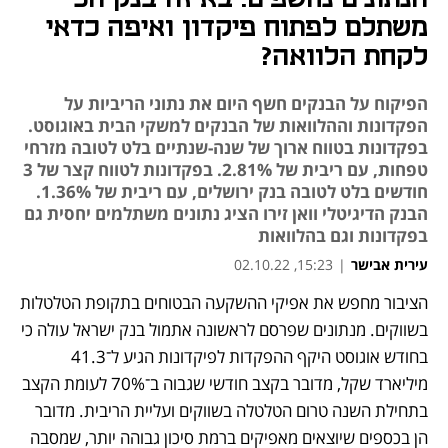
משתלם לפתוח פיקדון ואיפה כדאי
לקחת הלוואה?
הפיקוח על הבנקים חשף היום את נתוני הריביות על
הפקדונות וההלוואות של הבנקים למשקי הבית באוגוסט.
בפקדונות בטווח ארוך של שנה-שנתיים בלט לטובה מזרחי
טפחות, עם ריבית של 2.81%. בפקדונות לטווח קצר של 3
חודשים בלט לטובה בנק ירושלים, עם ריבית של 1.36%.
הבנק הדיגיטלי וואן זירו הציג נתונים משתלמים יחסית גם
בפקדונות וגם בהלוואות
עירית אבישר
|
15:23, 02.10.22
הציבור מחפש את אפיקי ההשקעה הבטוחים בתקופת הטלטלות 
נפתח בכרטיסייה חדשה
נפתח בכרטיסייה חדשה
בשווקים. מנתונים שפרסם לראשונה אתמול בנק ישראל עולה כי 
בחודש אוגוסט היקף ההפקדות לפיקדונות הגיע ל־41.3 
מיליארד שקל, מדובר בקצב חודשי שגבוה ב־70% לעומת הקצב 
בתחילת השנה טרום הטלטלה בשווקים ועליית הריבית. מדובר 
הן בכספים שיוצאים מאפיקים ברמת סיכון גבוהה יותר, שמסבה 