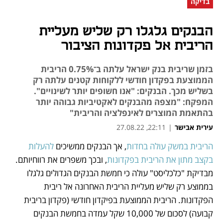
בדיקה
הבנקים גלגלו רק שליש מעליית
הריבית אל פקדונות הציבור
בזמן שריבית בנק ישראל עלתה ב־0.75% הריבית
הממוצעת בפקדון חודשי ללקוחות קטנים עלתה רק
בשליש מכך. הבנקים: "אנו חשופים יותר לשינויים".
המפקח: "מצפה מהבנקים לאקטיביות גבוהה יותר
בהתאמת המוצרים לאינפלציה והריבית"
עירית אבישר
|
22:11, 27.08.22
הריבית במשק עולה בחדות
, אך הבנקים ממשיכים 
להעלות 
נפתח בכרטיסייה חדשה
נפתח בכרטיסייה חדשה
נפתח בכרטיסייה חדשה
נפתח בכרטיסייה חדשה
בקצב מתון את הריבית בפקדונות
, ובכך משפרים את רווחיותם. 
מבדיקת "כלכליסט" עולה כי חמשת הבנקים הגדולים גלגלו 
בממוצע רק שליש מעליית הריבית האחרונה אל ריבית 
הפקדונות. הריבית הממוצעת בפיקדון חודשי (פקדון בריבית 
קבועה) לסכום של 10,000 שקל עמדה בחמשת הבנקים 