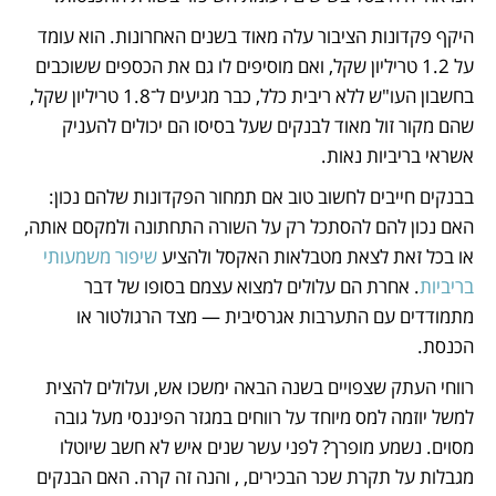
היקף פקדונות הציבור עלה מאוד בשנים האחרונות. הוא עומד 
על 1.2 טריליון שקל, ואם מוסיפים לו גם את הכספים ששוכבים 
בחשבון העו"ש ללא ריבית כלל, כבר מגיעים ל־1.8 טריליון שקל, 
שהם מקור זול מאוד לבנקים שעל בסיסו הם יכולים להעניק 
אשראי בריביות נאות.
בבנקים חייבים לחשוב טוב אם תמחור הפקדונות שלהם נכון: 
האם נכון להם להסתכל רק על השורה התחתונה ולמקסם אותה, 
או בכל זאת לצאת מטבלאות האקסל ולהציע 
שיפור משמעותי 
בריביות
. אחרת הם עלולים למצוא עצמם בסופו של דבר 
מתמודדים עם התערבות אגרסיבית — מצד הרגולטור או 
הכנסת. 
רווחי העתק שצפויים בשנה הבאה ימשכו אש, ועלולים להצית 
למשל יוזמה למס מיוחד על רווחים במגזר הפיננסי מעל גובה 
מסוים. נשמע מופרך? לפני עשר שנים איש לא חשב שיוטלו 
מגבלות על תקרת שכר הבכירים, , והנה זה קרה. האם הבנקים 