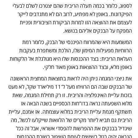
לספוג, כלומר בכמה תעלה הריבית שהם יצטרכו לשלם לבעלי 
הפיקדונות. באופן לא מפתיע, לרוב הם לא מתנדבים לייקר 
לעצמם את ההוצאה הזו למרות הביקורת הציבורית ופניית 
המפקח על הבנקים אליהם בנושא.
המשמעות היא שהמרווח הפיננסי של הבנק, כלומר רמת 
הרווחיות מפעילות המימון שלו, הולכת ומשתפרת בעקבות 
העלאת הריבית: בצד ההכנסות שלו היא מגולגלת אל הלקוחות 
באופן מלא, ובצד ההוצאות באופן מאוד חלקי.
את ניצני המגמה ניתן היה לראות בתוצאות המחצית הראשונה 
של הבנקים שבה הם הרוויחו מעל ל־11 מיליארד שקל, לא מעט 
בזכות עליית האינפלציה והריבית. זו רק תחילת המגמה, שאת 
מלוא השפעתה נראה בדו"חות הכספיים בשנה הבאה אז 
תשתקף מגמת עליית הריבית במלוא עוצמתה. אז אמנם, עליית 
הריבית גם תביא ליותר מקרים של הלוואות שייקלעו לכשל, מה 
שיגדיל בבנקים את ההפרשות להפסדי אשראי, אבל זה ככל 
הנראה יהיה בטל בשישים לעומת השיפור בשורת ההכנסות. 