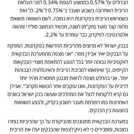
הגדולים על 0.57% בממוצע לעומת 0.34% לפני העלאת 
הריבית האחרונה בשבוע שעבר ב־0.75% ל־2%. כל זאת 
כשמראש הריבית בפקדונות היא נמוכה. לשם השוואה תשואת 
מלווה קצר מועד (מק"מ) לשנה, מכשיר הנחשב סולידי ומהווה 
אלטרנטיבה לפיקדון, כבר עומדת על 2.2%.
בבנק ישראל לא מרוצים מהריביות החדשות בפקדונות. המפקח 
על הבנקים יאיר אבידן מסר: "אני מצפה מהמערכת הבנקאית 
לאקטיביות גבוהה יותר בכל הנוגע להתאמת מוצרי הבנקאות 
הקיימים, כך שיותאמו לסביבת הריבית והאינפלציה הגבוהות 
יותר. אני בהחלט מצפה לראות מנגנון תמסורת מהיר יותר 
לריבית על הפקדונות, ואנו עוקבים אחר הנושא מקרוב". אבידן 
גם קרא ללקוחות לנצל את המהלכים שעשה בנק ישראל בשנים 
האחרונות כמו רפורמת מעבר חשבון בקליק, ולבצע השוואות 
בהצעות בין הבנקים. 
במערכת הבנקאית מתגוננים מהביקורת על כך שהריביות נותרו 
נמוכות, ומסבירים כי לא ניתן לצפות שהבנקים יעלו את הריבית 