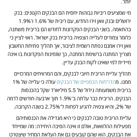
יותר.
מי שמציעים ריביות גבוהות יחסית הם הבנקים הקטנים: בנק 
ירושלים ובנק וואן זירו החדש, עם ריבית של 1.6% ו־1.9% 
בהתאמה. בשני הבנקים הפקדונות לחודש הם בריבית משתנה, 
כלומר צמודים לעלייה הצפויה בריבית בנק ישראל. ראוי לציין כי 
וואן זירו אמנם נפתח רשמית לציבור, אך תהליך פתיחת החשבון 
מצריך המתנה ברשימת המתנה, כך שזמינות הפקדונות בו אינה 
מיידית למי שאינו לקוח הבנק עדיין.
תהליך עליית הריבית חיובי לבנקים, והם המרוויחים המרכזיים 
ממנו. מ
הדו"חות הכספיים של הבנקים
 עולה כי עלייה של 1% 
בריבית משמעותה גידול של 5.5 מיליארד שקל בהכנסות 
הבנקים. הריבית כבר עלתה ב־1.9% תוך ארבעה חודשים לרמה 
של 2%, והיא צפויה להגיע לפחות ל־2.75% בשנה הקרובה.
עליית הריבית טובה לבנקים כי היא מגדילה את הכנסותיהם 
מפעילות ההלוואות, אולם זו אינה הסיבה היחידה: מה שמייחד 
את הבנקים, הוא שהם קובעים גם את העלאת המחיר שיצטרכו 