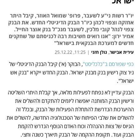
ישראל
יו"ר רשות ני"ע לשעבר, פרופ' שמואל האוזר, קיבל היתר
אחזקה וצפוי לכהן כיו"ר הבנק הדיגיטלי החדש. את הבנק
צפוי לנהל קובי מלכין, לשעבר מנכ"ל בנק אוצר החייל.
אמיר ירון: "אנו רואים חשיבות רבה לכניסתם של שחקנים
חדשים למערכת הבנקאית בישראל"
עירית אבישר
,
גולן חזני
|
11:25, 25.12.22
כפי שפורסם ב"כלכליסט"
, הבוקר (א') קיבל הבנק הדיגיטלי של 
נפתח בכרטיסייה חדשה
ניר צוק רישיון בנק מבנק ישראל. הבנק החדש ייקרא "בנק אש 
ישראל". 
הבנק עדיין לא נפתח לפעילות מלאה, אך קבלת היתרי השליטה 
ורישיון הבנק המותנה יאפשרו ליזמים להתקדם ולהשלים את 
ההיערכות הנדרשת להתחלת הפעילות של הבנק, ובכלל זה 
להשלים את שלבי הפיתוח של הטכנולוגיה החדשה, להשלים את 
הגיוס של צוות ההנהלה וכוח האדם הנוסף הנדרש להקמת 
הבנק ועוד. תקופת ההקמה של הבנק תיארך כשנה וחצי. 