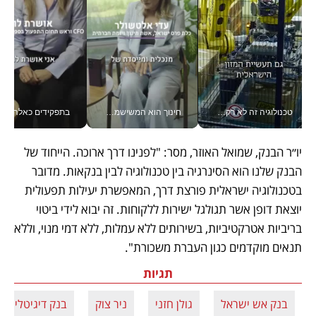
טכנולוגיה זה לא רק בהייטק: גם תעשיית המזון הישראלית מאמצת כלי AI, אוטומציה וניתוח דאטה בזמן אמת
חינוך הוא המשישמה של החיים שלי - V
בתפקידים כאלה אי אפשר לח
יו״ר הבנק, שמואל האוזר, מסר: "לפנינו דרך ארוכה. הייחוד של 
הבנק שלנו הוא הסינרגיה בין טכנולוגיה לבין בנקאות. מדובר 
בטכנולוגיה ישראלית פורצת דרך, המאפשרת יעילות תפעולית 
יוצאת דופן אשר תגולגל ישירות ללקוחות. זה יבוא לידי ביטוי 
בריביות אטרקטיביות, בשירותים ללא עמלות, ללא דמי מנוי, וללא 
תנאים מוקדמים כגון העברת משכורת".
תגיות
בנק אש ישראל
גולן חזני
ניר צוק
בנק דיגיטלי