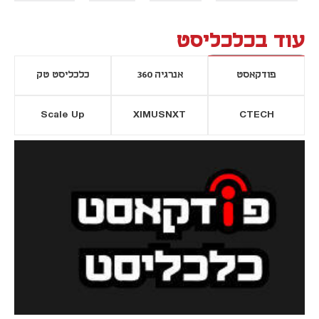
עוד בכלכליסט
פודקאסט
אנרגיה 360
כלכליסט טק
Scale Up
XIMUSNXT
CTECH
יסייה חדשה
נפתח בכרטיסייה חדשה