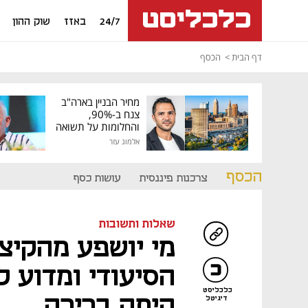
24/7
באזז
שוק ההון
דף הבית
הכסף
מחיר הבניין בארה"ב
צנח ב-90%,
והחלומות על תשואה
גבוהה התנפצו
אלמוג עזר
הכסף
צרכנות פיננסית
עושות כסף
שאלות ותשובות
מי יושפע מהקיצו
הסיעודי ומדוע ל
כלכליסט
היתה ברירה
דיגיטל