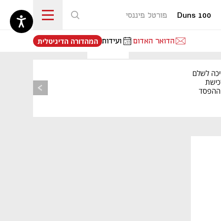
Duns 100
פורטל פיננסי
נפתח בכרטיסייה חדשה
הדואר האדום
ועידות
המהדורה הדיגיטלית
יכה לשלם
כישת
BASE: ההפסד
הרבעוני זינק ל-76
נפתח בכרטיסייה חדשה