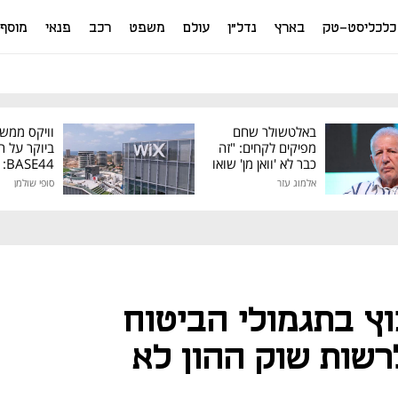
כלכליסט-טק
בארץ
נדל"ן
עולם
משפט
רכב
פנאי
מוסף
באלטשולר שחם
וויקס ממש
מפיקים לקחים: "זה
ביוקר על ר
כבר לא 'וואן מן' שואו
44
של גילעד"
אלמוג עזר
סופי שולמן
מיליון דולר
ץ בתגמולי הביטוח
רשות שוק ההון לא