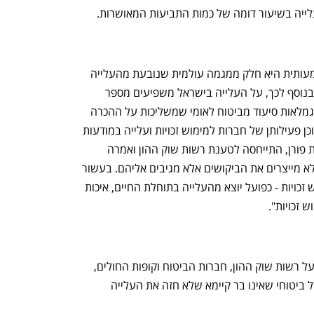
ברשות שוק ההון טוענים שהעלייה המשמעותית היא חלק ממגמה עולמית שנובעת מהעלייה 
בתוחלת החיים של אנשים במצב סיעודי. בנוסף לכך, על העלייה בישראל משפיעים מספר 
גורמים נוספים: עלייה בכמות האישורים לגמלאות סיעוד מביטוח לאומי שמשליכות על ההכרה 
במקרים סיעודיים מטעם חברות הביטוח, וכן פעילותן של חברות למימוש זכויות ועלייה במודעות 
הציבורית. הדס זאבי, מנכ"לית חברת לבנת פורן, התייחסה לטענת רשות שוק ההון ואמרה 
ש"כחברה למימוש זכויות רפואיות, אנחנו לא מייצרים את הביקושים אלא מגיבים אליהם. בעשור 
האחרון חל גידול בכמות הביקושים למימוש זכויות - כפועל יוצא מהעלייה בתוחלת החיים, איכות 
 זכויות". 
גורמים בשוק אכן מותחים ביקורת חריפה על רשות שוק ההון, חברות הביטוח וקופות החולים, 
שכשלו בחישובים האקטוארים ועיצבו מודל ביטוחי שאינו בר קיימא שלא חזה את העלייה 