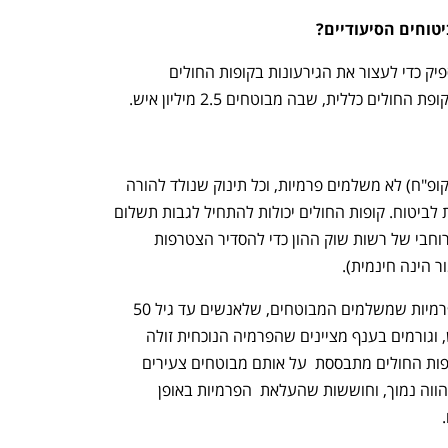
טוחים הסיעודיים?
תלוי. לפי גורמים בענף, המהלך צפוי להספיק כדי לעצור את הגירעונות בקופות החולים 
לים כללית, שבה מבוטחים 2.5 מיליון איש. 
כיום ילדים ונוער עד גיל 18 או 19 (תלוי בקופ"ח) לא משלמים פרמיות, וכל תינוק שנולד להורה 
המבוטח בביטוח סיעודי מצטרף אוטומטית לביטוח. קופות החולים יכולות להתחיל לגבות תשלום 
מילדים ונוער, אך טוענות כי נדרש מהלך רוחבי של רשות שוק ההון כדי להסדיר הצטרפות 
 הינה חינמית). 
בנוסף, קופות החולים יכולות לייקר את הפרמיות שמשלמים המבוטחים, שלאנשים עד גיל 50 
עומדות על עשרות שקלים בודדים בחודש, וגורמים בענף מציינים שהפרמיה הנוכחית זולה 
מאוד ביחס לרמת הסיכון. מנגד, יציבות קופות החולים מתבססת  על אותם מבוטחים צעירים 
שהסיכוי שלהם להפוך לחולים סיעודיים בהווה נמוך, וחוששות שהעלאת  הפרמיות באופן 