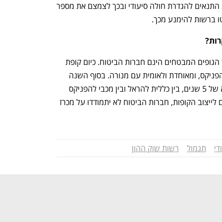
לצד זאת, רשות שוק ההון יכולה להרע את התנאים להגדרת חולה סיעודי ובכך לצמצם את מספר 
 ברשות להימנע מכך. 
ות? 
נפתח בכרטיסייה חדשה
נפתח בכרטיסייה חדשה
קופות החולים משווקות את הביטוחים, אך הגופים המבטחים הינם חברות הביטוח. כיום קופת 
חולים כללית עובדת עם הראל, מכבי עם הפניקס, ומאוחדת ולאומית עם מנורה. בסוף השנה 
הנוכחית החוזה, שנחתם כל פעם לתקופה של 5 שנים, בין כללית להראל ובין מכבי להפניקס 
עומד להסתיים, וקיים חשש שללא מהלכים לייצוב הקופות, חברות הביטוח לא יתמודדו על מכרז 
ענף במתח גבוה
מדברים כלכלה, עסקים ומה שב
די
תגמול
רשות שוק ההון