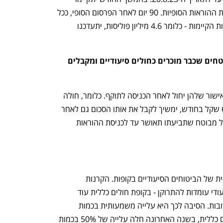
דיונים ולאחר מכן צפויה הרשות לפרסם את ההוראות הסופיות. 90 יום לאחר הפרסום הסופי, ככל 
הנראה בתחילת השנה הבאה, כל הפוליסות הקיימות - כלומר 4.6 מיליון פוליסות, יתעדכנו 
האם הירידה בתגמול תחול גם על מבוטחים שכבר מוכרים כחולים סיעודיים ומקבלים 
לא, השינוי יחול רק על תביעות שמועד האישור שלהן יחול לאחר הכניסה לתוקף. כלומר, חולה 
סיעודי שמקבל היום פיצוי כספי של 6,100 שקל בחודש, ימשיך לקבל את אותו הסכום גם לאחר 
האישור הסופי של ההוראות, וכך הדבר לכל מבוטח שתביעתו תאושר עד לכניסת ההוראות 
מטרת המהלך היא לסייע ליציבות הפיננסית של הביטוחים הסיעודיים בקופות. הקרנות 
הייעודיות בהן מנוהלים כספי הביטוח הסיעודי עומדות להתרוקן - בקופת חולים כללית עוד 
השנה, ובשאר קופות החולים בשנים הקרובות. הסיבה לכך היא עלייה משמעותית בכמות 
התביעות שמוגשות. לפי נתוני קופת חולים כללית, בשנה האחרונה חלה עלייה של 50% בכמות 