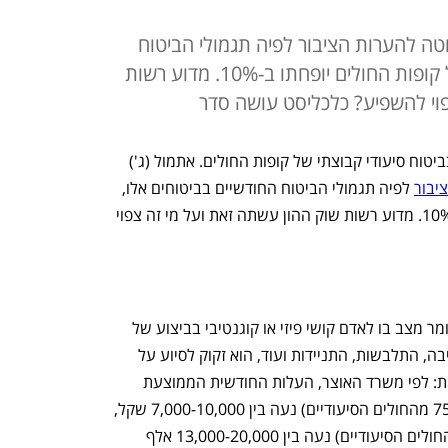
טה להערות הציבור לפיה תגמולי הביטוח
החודשיים בביטוחים הסיעודיים של קופות החולים יופחתו ב-10%. מדוע רשות
פוי להשפיע? כלכליסט עושה סדר
קרוב למחצית מתושבי ישראל מבוטחים בביטוח סיעודי קבוצתי של קופות החולים. אתמול (ג') 
יבור
 לפיה תגמולי הביטוח החודשיים בביטוחים אלו, 
בהם מבוטחים 4.6 מיליון איש, יופחתו ב-10%. מדוע רשות שוק ההון עשתה זאת ועל מי זה צפוי 
ביטוח סיעודי מבטח בפני מצב סיעודי, כלומר מצב בו לאדם קושי פיזי או קוגנטיבי בביצוע של 
פעולות השגרה הבסיסיות, כגון קימה ושכיבה, התלבשות, התניידות ועוד, הוא זקוק לסיוע על 
מנת לבצען. הסיוע כרוך בעלות משמעותית: לפי משרד האוצר, העלות החודשית הממוצעת 
לטיפול באדם סיעודי ששוהה בביתו (כ-75% מהחולים הסיעודיים) נעה בין 7,000-10,000 שקל, 
והעלות לאשפוז במוסד סיעודי (כ-25% מהחולים הסיעודיים) נעה בין 13,000-20,000 אלף 