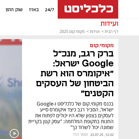
24/7
באזז
שוק ההון
ועידות
דף הבית
ועידות
מקומי.קום 2025
מקומי.קום
ברק רגב, מנכ״ל
Google ישראל:
"איקומרס הוא רשת
הביטחון של העסקים
הקטנים"
בכנס מקומי.קום של כלכליסט ו-Google
ישראל, הסביר רגב כיצד איקומרס סייע
לעסקים בצפון שלא היו יכולים לפתוח את
החנות בתקופת המלחמה: "עסק קטן בקריית
שמונה יכול לשרוד כך"
תומר הדר
12:32, 22.07.25