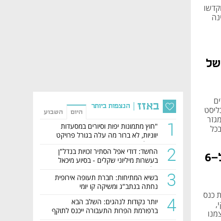
קדשו
נה
של
הדברים
באזז
הנצפות ביותר
ם של כלכליסט
היום
השבוע
מגזר
1
"חוץ מתמונות יפות וסיורים במסעדות
ע לעסק בכל
יווניות, לא ברור מה עלה בגורל פרויקט
הנדל"ן"
2
החשד: דודי אפל הסתיר זכויות בנדל"ן
"אנחנו רוצים לצמוח, לא רק לחזור ל-6
בעשרות מיליוני שקלים - בסיוע מיכאל
קליינר ומשפחת דיין
3
בשיא המתיחות: חברת תעופה אירופית
נחתה בנתב"ג ומשיקה קו יומי
 כנס
4
יותר נקודות לנהגים: השלב הבא
י,
ברפורמת הפרות התעבורה ייכנס לתוקף
ו את עצמנו
השבוע