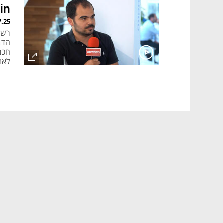
Win למילואימניקים
7.25
רשף
חכמ
לאת