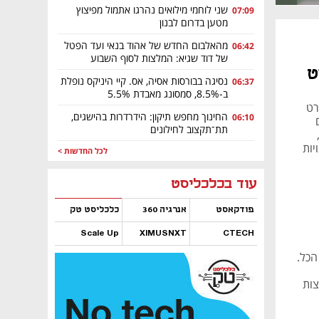
שני לוחמי מילואים נהרגו אתמול מפיצוץ
07:09
מטען בדרום לבנון
מהאלבום החדש של אהוד בנאי ועד הפטל
06:42
של דוד שגיא: המלצות לסוף השבוע
ט
נסיגה בבורסות אסיה, אס. קיי היניקס נופלת
06:37
ב-8.5%, סמסונג מאבדת 5.5%
הסרט
החינוך מחפש תיקון: הידרדרות בהישגים,
06:10
תת־תקצוב לחילונים
,
ם והחנויות
לכל החדשות >
ביאה אותנו
נפתח בכרטיסייה חדשה
נפתח בכרטיסייה חדשה
נפתח בכרטיסייה חדשה
נפתח בכרטיסייה חדשה
נפתח בכרטיסייה חדשה
נפתח בכרטיסייה חדשה
עוד בכלכליסט
פודקאסט
אנרגיה 360
כלכליסט טק
Scale Up
XIMUSNXT
CTECH
נפתח בכרטיסייה חדשה
נפתח בכרטיסייה חדשה
נפתח בכרטיסייה חדשה
נפתח בכרטיסייה חדשה
הכל.
צות
דה: "יש