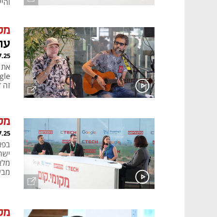
והי
מק
עו
7.25
את 
זה 
מק
7.25
ישרא
מבע
מק