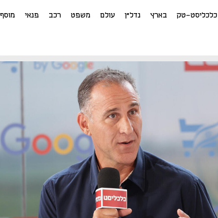
כלכליסט-טק
בארץ
נדל"ן
עולם
משפט
רכב
פנאי
מוסף