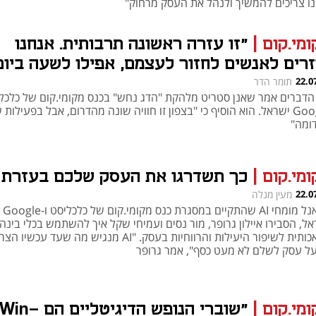
ינו צריכים להמשיך ולנהל את העסק מרחוק"
ומי.קום
|
"זו עזרה ראשונה תרבותית. אנחנו
זרים לאנשים לחזור לעצמם, אפילו לשעה ביום
22.0
תומר הדר
הדברים אמר שאנן סטריט מלהקת "הדג נחש" בכנס מקומי.קום של כלכלי
Google ישראל. הוא הוסיף כי "בצפון זו חוויה שונה מהדרום, אבל בפעילות 
דומה"
ומי.קום
|
כך תשדרגו את העסק שלכם בעזרת AI
22.0
מעין מנלה
בפאנל מומחי AI שהתקיים במסגרת כנס מקומי.קום של כלכליסט ו-Google
ל, הסבירו איילון גרופר, מור נסים ועמיחי שקל איך להשתמש בכלי בינה
מלאכותית לשיפור היעילות והרווחיות בעסק. "AI מנגיש מה שעד עכשיו ה
ל עסק לשלם לא מעט כסף", אמר גרופר
ומי.קום
|
"שוברי הנופש הדיגיטליים הם Win-