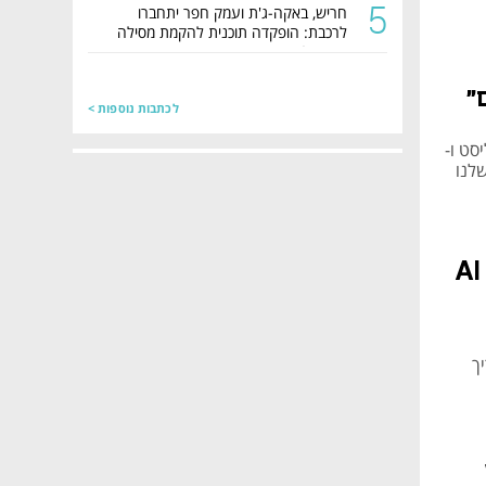
5
חריש, באקה-ג'ת ועמק חפר יתחברו
לרכבת: הופקדה תוכנית להקמת מסילה
באורך 50 ק"מ
"
לכתבות נוספות >
סט ו-
שלנו
צריך