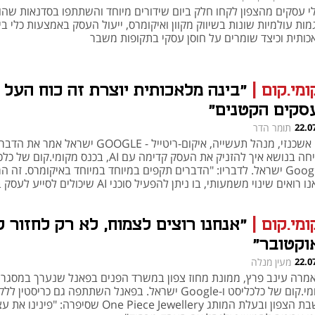
י עסקים מהצפון לקחו חלק ביום שידורים מיוחד והשתתפו בסדנאות שהו
ות עולמיות שונות בשיווק מקוון ואיקומרס, ייעול העסק באמצעות כלי בי
כותית וכיצד שומרים על חוסן עסקי בתקופות משבר
ומי.קום
|
"בינה מלאכותית יוצרת זה כוח העל 
סקים הקטנים"
22.0
תומר הדר
עדי אשכנזי, מנהל תעשייה, איקום-ריטייל - GOOGLE ישראל אמר את 
בשיחה בנושא איך להזניק את העסק קדימה עם AI, בכנס מקומי.קו
ו-Google ישראל. לדבריו: "הדברים תקפים במיוחד במיוחד באיקומרס. זה ה
בו אנו רואים שינוי משמעותי, בו ניתן להפעיל סוכני AI שיכולים לסיי
ליך העסקי"
ומי.קום
|
וקטובר"
22.0
מעין מנלה
אמרה עינב פרץ, ממונת מחוז צפון במשרד הפנים בפאנל שנערך במסגרת
מקומי.קום של כלכליסט ו-Google ישראל. בפאנל השתתפה גם כריסטין ללק
תושבת הצפון ובעלת המותג One Piece Jewellery שסיפרה: "פינינ