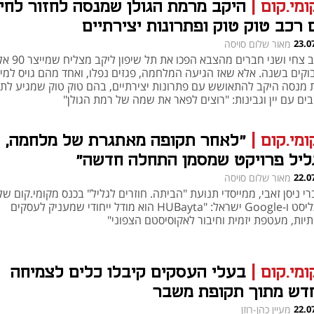
ומי.קום
|
היקב מרמת הגולן שמנסה לחזור לחי
 רכב טוק טוק ופתרונות יצירתיים
23.0
מאור שלום סויסה
h – the gateway to Tech
You're NXT
רביב צחי ושני חברים מהצבא הפכו את תל ש
וקים בשנה. אלא שאז הגיעה המלחמה, פגזים נפלו, ואחד מהם גויס למיל
 מנסה היקב להתאושש עם פתרונות יצירתיים, בהם טוק טוק שמגיע לת
ים עם יין וגבינות: "רוצים לפאר את שמה של רמת הגולן"
ומי.קום
|
"לאחר תקופה מאתגרת של מלחמה, 
ליל פרויקט שמסמן התחלה חדשה"
22.0
מאור שלום סויסה
י ניסן זאבי, ממייסדי תנועת "הביתה. חוזרים לגליל" בכנס מקומי.קום של
כלכליסט ו-Google ישראל: "HUBayta הוא מודל ייחודי שמעניק לעסקים
יות, מעטפת יזמית וחיבור לאקוסיסטם הצפוני"
ומי.קום
|
בעלי העסקים קיבלו כלים לצמיחה
דש מתוך תקופת משבר
22.0
מעיין כהן-רוזן