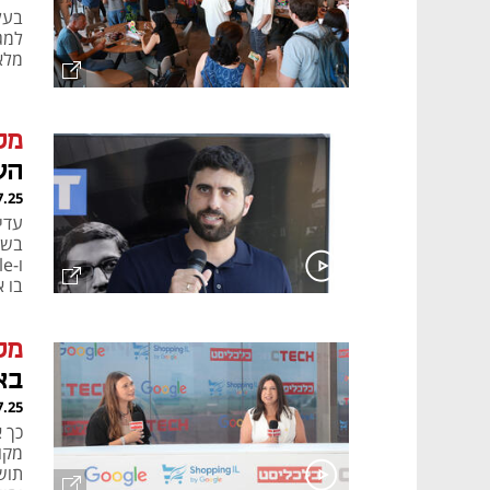
בעל
למגמ
מלא
מק
הע
7.25
התה
מק
בא
7.25
כך 