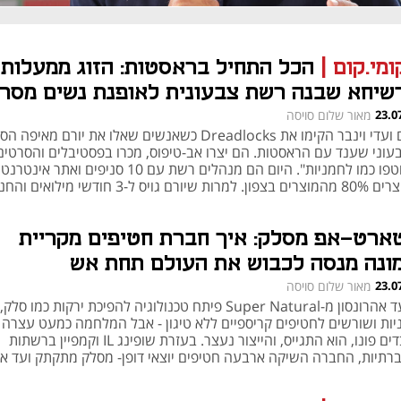
ומי.קום
|
הכל התחיל בראסטות: הזוג ממעלות
שיחא שבנה רשת צבעונית לאופנת נשים מסר
יער
23.0
מאור שלום סויסה
יורם ועדי וינבר הקימו את Dreadlocks כשאנשים שאלו את יורם מאיפה 
עוני שענד עם הראסטות. הם יצרו אב-טיפוס, מכרו בפסטיבלים והסרטים
"נחטפו כמו לחמניות". היום הם מנהלים רשת עם 10 סניפים ואתר אינטרנט
ומייצרים 80% מהמוצרים בצפון. למרות שיורם גויס ל-3 חודשי מילואי
נסגרו במלחמה, הם ממשיכים לגדול: "25 שנה אנחנו יחד, הסינרגיה ה
"
ארט-אפ מסלק: איך חברת חטיפים מקריית
ונה מנסה לכבוש את העולם תחת אש
23.0
מאור שלום סויסה
גלעד אהרונסון מ-Super Natural פיתח טכנולוגיה להפיכת ירקות כמו סלק,
נפתח בכרטיסייה חדשה
נפתח בכרטיסייה חדשה
יות ושורשים לחטיפים קריספיים ללא טיגון - אבל המלחמה כמעט עצרה 
עובדים פונו, הוא התגייס, והייצור נעצר. בעזרת שופינג IL וקמפיין ברשתות
רתיות, החברה השיקה ארבעה חטיפים יוצאי דופן- מסלק מתקתק ועד א
בטעם סושי. כעת הם כבר ב-200 חנויות בארה"ב ומתרחבים לאנגליה וקנ
מוצר מדהים, מקווה שהשוק יאהב"