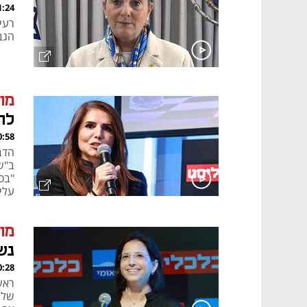
, 26.02.24
רעי
הגב
מוב
לה
, 26.02.24
הדב
ב"ש
"בס
עלינ
מוב
נש
, 26.02.24
ראש
של 