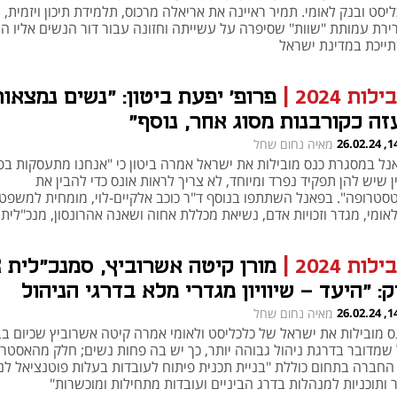
יסט ובנק לאומי. תמיר ראיינה את אריאלה מרכוס, תלמידת תיכון ויזמית,
ירת עמותת "שוות" שסיפרה על עשייתה וחזונה עבור דור הנשים אליו הי
ייכת במדינת ישראל
ילות 2024
|
פרופ' יפעת ביטון: "נשים נמצאות
זה כקורבנות מסוג אחר, נוסף"
14:09
מאיה נחום שחל
נל במסגרת כנס מובילות את ישראל אמרה ביטון כי "אנחנו מתעסקות ב
 שיש להן תפקיד נפרד ומיוחד, לא צריך לראות אונס כדי להבין את
סטרופה". בפאנל השתתפו בנוסף ד"ר כוכב אלקיים-לוי, מומחית למשפט
אומי, מגדר וזכויות אדם, נשיאת מכללת אחוה ושאנה אהרונסון, מנכ"לית 
ע מגן
ילות 2024
|
מו
: "היעד - שיוויון מגדרי מלא בדרגי הניהול
ברה"
14:00
מאיה נחום שחל
נפתח בכרטיסייה חדשה
נפתח בכרטיסייה חדשה
ס מובילות את ישראל של כלכליסט ולאומי אמרה קיטה אשרוביץ שכיום בב
 שמדובר בדרגת ניהול גבוהה יותר, כך יש בה פחות נשים; חלק מהאסטר
החברה בתחום כוללת "בניית תכנית פיתוח לעובדות בעלות פוטנציאל לני
 ותוכניות למנהלות בדרג הביניים ועובדות מתחילות ומוכשרות"