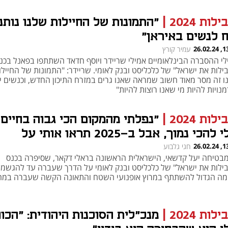
ילות 2024
|
"התמונות של החיילות שלנו נותנ
ח לנשים באיראן"
h – the gateway to Tech
You're NXT
13:54
עמיר קורץ
לי ההסברה הבינלאומיים אמילי שריידר ויוסף חדאד השתתפו בפאנל בכנ
ילות את ישראל" של כלכליסט ובנק לאומי. שריידר: "התמונות של החיילו
ו זה מסר מאוד חשוב שמראה שאנו גרים במזרח התיכון החדש, וכנשים יש
נויות להיות מי שאנו רוצות להיות"
ילות 2024
|
"נפלתי מהמקום הכי גבוה בחיים
שלי להכי נמוך, אבל ב-2025 תראו אותי על
ודיום"
13:11
חגי גלבוע
מבטיחה יעל קדשאי, הישראלית הראשונה בראלי דקאר, שסיפרה בכנס
בילות את ישראל" של כלכליסט ובנק לאומי על הדרך שעברה עד להגשמ
מה הגדול להשתתף במרוץ אופנועי השטח והתאונה הקשה שעברה במה
ילות 2024
|
מנכ"לית הסוכנות היהודית: "הכו