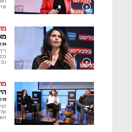
לאומ
וצר
מוב
מא
, 26.02.24
ד"ר
בכנס
גם 
מוב
היו
, 26.02.24
חגי
של 
השת