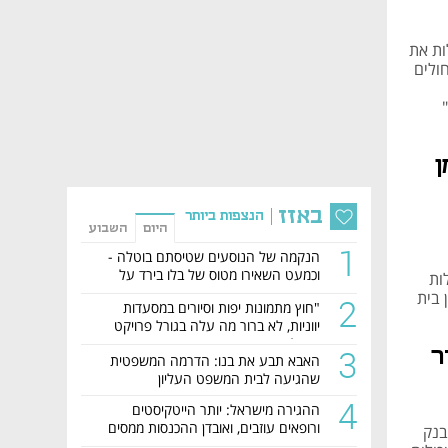
ות את
ולים
ן
באזז
הנצפות ביותר
היום
השבוע
1
הנקמה של הנוסעים שטיסתם בוטלה -
וכמעט השאירו מטוס של בלו בירד על
ות
הקרקע
רבי, דיקן בית
2
"חוץ מתמונות יפות וסיורים במסעדות
יווניות, לא ברור מה עלה בגורל פרויקט
הנדל"ן"
3
ר
האבא תבע את בנו: הדרמה המשפטית
שהגיעה לבית המשפט העליון
4
ההגירה מישראל: יותר הייטקיסטים
ורופאים עוזבים, ואובדן ההכנסות ממסים
בנק
מזנק