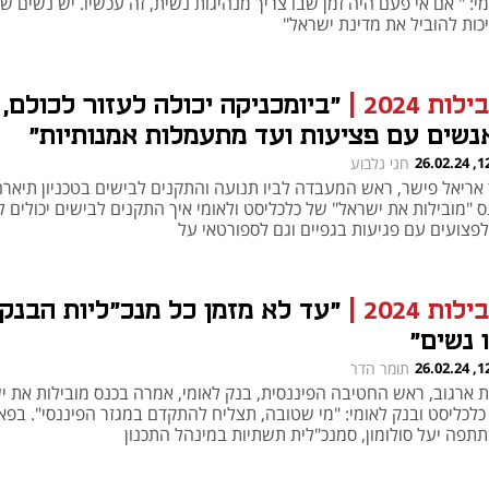
י: " אם אי פעם היה זמן שבו צריך מנהיגות נשית, זה עכשיו. יש נשים שי
יכות להוביל את מדינת ישראל"
ילות 2024
|
"ביומכניקה יכולה לעזור לכולם,
נשים עם פציעות ועד מתעמלות אמנותיות"
12:34
חגי גלבוע
 אריאל פישר, ראש המעבדה לביו תנועה והתקנים לבישים בטכניון תיארה
 "מובילות את ישראל" של כלכליסט ולאומי איך התקנים לבישים יכולים ל
לפצועים עם פגיעות בגפיים וגם לספורטאי על
ילות 2024
|
"עד לא מזמן כל מנכ"ליות הבנק
 נשים"
12:19
תומר הדר
ת ארגוב, ראש החטיבה הפיננסית, בנק לאומי, אמרה בכנס מובילות את י
כלכליסט ובנק לאומי: "מי שטובה, תצליח להתקדם במגזר הפיננסי". בפא
תפה יעל סולומון, סמנכ"לית תשתיות במינהל התכנון