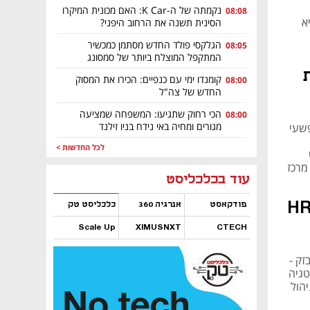
נקמתה של ה-K Car: האם מכונית המיקרו
08:08
א
הסינית תשנה את הרחוב היפני?
הגלקסי פולד החדש מסתמן כמכשיר
08:05
המתקפל המוצלח ביותר של סמסונג
קומנדו ימי עם כנפיים: הכירו את המסוק
08:00
החדש של צה"ל
הכי רחוק שתגיעו: המשפחה שמציעה
08:00
מגורים ומחיה באי נידח בניו זילנד
פשעי
לכל החדשות >
מרכז
נפתח בכרטיסייה חדשה
נפתח בכרטיסייה חדשה
נפתח בכרטיסייה חדשה
נפתח בכרטיסייה חדשה
נפתח בכרטיסייה חדשה
נפתח בכרטיסייה חדשה
עוד בכלכליסט
רן קיטה אשרוביץ, סמנכ"לית HR
פודקאסט
אנרגיה 360
כלכליסט טק
Scale Up
XIMUSNXT
CTECH
נפתח בכרטיסייה חדשה
נפתח בכרטיסייה חדשה
נפתח בכרטיסייה חדשה
נפתח בכרטיסייה חדשה
זק -
טגיה
הול