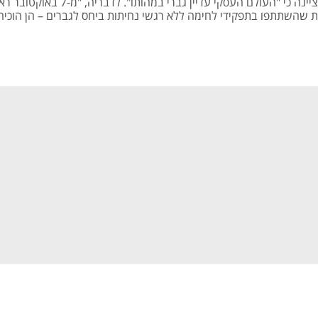
אך ציינה כי "העולם העסקי עדיין גברי במהותו". לדבריה, "מ-7 בא
ת שהשתתפו בתפקידי לחימה ללא רגשי נחיתות ביחס לגברים – הן הוכיח
ל אפשרי"