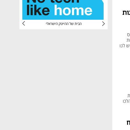
ות
CTec
הבית של ההייטק הישראלי
ס
ת
 לנו
ת
לכו
ח