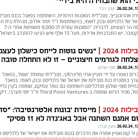
י הוא שהבחירה היא בידיי"
13:05
תומר הדר
רה אהרונוביץ', מנכ"לית הסוכנות היהודית, השתתפה בפאנל בכנס מוביל
אל של כלכליסט ובנק לאומי, בהשתתפות ד"ר תמר אלרם, מנהלת בית הח
הדסה הר הצופים. לדבריה: "הסוכנות עוזרת לכ-9,000 משפחות אחרי ה-7
בר. יש התנדבויות אדירות, מעל 15 אלף איש הגיעו להתנדב בישראל"
ילות 2024
|
"נשים נוטות לייחס כישלון לעצמ
צלחה לגורמים חיצוניים - זו לא התחלה טובה
ולם היזמות"
13:02
סופי שולמן
ים נאמרו על ידי מעיין ארזי מלינרסקי, מנכ"לית עמותת 'שוות', בפאנל
רך במסגרת כנס מובילות את ישראל של כלכליסט ובנק לאומי. בפאנל
חיית סופי שולמן מכלכליסט השתתפו גם: נופר עמיקם, שותפה בקרן גליל
קפיטל, ספיר הרוש שותפה ב-Third Point Ventures וד"ר יוסי מע
 ליזמות באוניברסיטת רייכמן
ילות 2024
|
מייסדת 'בונות אלטרנטיבה': "סד
ום אמנם השתנה אבל באג'נדה לא זז פסיק"
13:00
מעין מנלה
ן זר קצנשטיין אמרה את הדברים בכנס מובילות את ישראל של כלכליסט ו