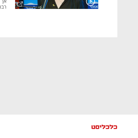
רבו
שהכ