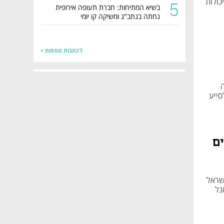
כולות
5
בשיא המתיחות: חברת תעופה אירופית
נחתה בנתב"ג ומשיקה קו יומי
לכתבות נוספות >
סייע
ים
שראל
נל