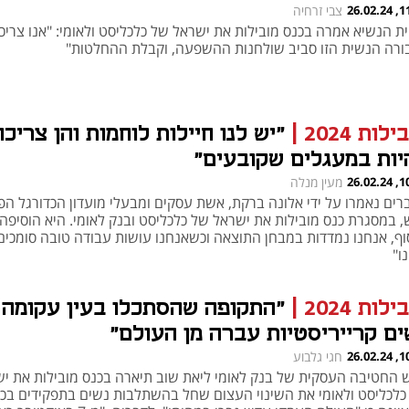
11:24
צבי זרחיה
ית הנשיא אמרה בכנס מובילות את ישראל של כלכליסט ולאומי: "אנו צריכ
ורה הנשית הזו סביב שולחנות ההשפעה, וקבלת ההחלטות"
ילות 2024
|
"יש לנו חיילות לוחמות והן צריכו
יות במעגלים שקובעים"
10:58
מעין מנלה
רים נאמרו על ידי אלונה ברקת, אשת עסקים ומבעלי מועדון הכדורגל הפ
, במסגרת כנס מובילות את ישראל של כלכליסט ובנק לאומי. היא הוסיפה 
וף, אנחנו נמדדות במבחן התוצאה וכשאנחנו עושות עבודה טובה סומכים
ו"
ילות 2024
|
"התקופה שהסתכלו בעין עקומה 
ים קרייריסטיות עברה מן העולם"
10:28
חגי גלבוע
 החטיבה העסקית של בנק לאומי ליאת שוב תיארה בכנס מובילות את י
כלכליסט ולאומי את השינוי העצום שחל בהשתלבות נשים בתפקידים בכי