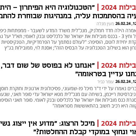
ילות 2024
|
"הטכנולוגיה היא הפיתרון - הית
יה בהסתמכות עליה, במנהיגות שבוחרת להתמ
קט"
12:17
מעין מנלה
אמרה הילה חדד חמלניק, מנכ"לית משרד המדע לשעבר - ממפתחות כיפ
ברזל וחץ 3 - בכנס מובילות את ישראל של כלכליסט ובנק לאומי; תא"ל יעל ג
דת יחידת לוטם, הוסיפה: "לעולם נסתמך על הפרמדיקיות, הטנקיסטיות -
ון הוא בשילוב הטכנלוגיה על הבסיס הזה"; אסנת לוי, ממובילות בג"ץ
ונריות, אופטימית: "צה"ל הבין שנשים חשובות, שחוסר בהן פוגע בכולנו
ילות 2024
|
"אנחנו לא בפוסט של שום דבר,
חנו עדיין בטראומה"
12:08
עומר כביר
ים נאמרו על ידי ד"ר מיכל פז-שמעוני, פסיכולוגית ארגונית וחוקרת חוסן
ניברסיטת רייכמן, בשיחה עם מנכ"לית מטא ישראל עדי סופר תאני, שנע
גרת כנס מובילות את ישראל של כלכליסט ובנק לאומי. סופר תאני הוסיפה
ווה היא רכיב חשוב בהתאוששות מטראומה"
ילות 2024
|
מיכל הרצוג: "מדוע אין ייצוג נשי
וי ונחוץ במוקדי קבלת ההחלטות?"