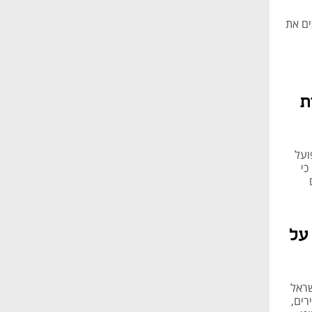
ים את
ת
ועל
כי
על
שראל
רים,