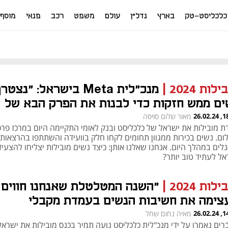
כלכליסט-טק
בארץ
נדל"ן
עולם
משפט
רכב
פנאי
מוסף
ילות 2024
|
מנכ"לית Meta בישראל: "נצטר
ים ממש חזקות כדי לבנות את הפרק הבא של
יונות"
18:11
מאור שלום סויסה
דת מובילות את ישראל של כלכליסט ובנק לאומי התקיימה היום במרכז פרס
ום. נשים בכירות ממגוון תחומים לקחו חלק בוועידה והשתתפו בהרצאות
לים במהלך היום. אנחנו שאלנו אותן: כיצד נשים מובילות יצליחו להצעי
אל לעתיד טוב יותר?
ילות 2024
|
"השנה המטלטלת שאנחנו חווים
צימה את חשיבות הנשים בעמדת מקבלי
חלטות ובמוקדי הכוח"
14:26
מאיה נחום שחל
רים נאמרו על ידי מנכ"לית כלכליסט נועה תמיר בכנס מובילות את ישרא