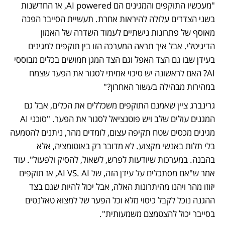
"מעכשיו התוקפים והמגינים הם AI powered, אז החדשנות 
בשני הצדדים עלולה להיראות אחרת. תעשיית הסייבר הפכה 
מאוסף של פתרונות נישתיים לעמוד השדרה של האמון 
הדיגיטלי. אבל איך תראה המערכה הזו בין תוקפים למגינים 
בעידן שבו גם הצד האפל וגם הצד המגן חמושים בכלים מבוססי 
AI? האם לראשונה יש סיכוי אמיתי לסגור את הפער שצמח 
במהירות מבהילה בעשור האחרון?"
גרינברג ציין שאמנם התוקפים משכללים את הכלים, אבל גם 
המגנים עולים שלב ויש פוטנציאל לסגור את הפער. "סוכני AI 
מגינים מכסים שטח תקיפה עצום, לומדים מהר, ניתנים להטמעה 
בלי תלות באנשי מקצוע. לא מדובר רק באוטומציה, אלא 
בהבנה. במערכות שיודעות לפרש, לשאול, להסיק ולפעול". עוד 
אמר ש"אם מסתכלים על עידן הזה, של AI VS. AI, אז תוקפים 
יזוזו מהר ויהנו מהיתרונות האלה, אבל יכול להיות שגם בצד 
ההגנה נוכל לקבל כיסוי מלא וכל הפער של למצוא טאלנטים 
בסייבר יכול להצטמצם משמעותית". 