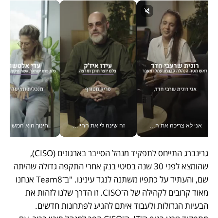
אני לא צריכה את המשרד: רונית שרעבי-חדד מנהלת ארגון של 30000 עובדים מכל מקום_v
זה שינה לי את החיים: איך עידו איז'ק הופך את הסמארטפון לכלי צילום מקצועי_v
חינוך הוא המש
גרינברג התייחס לתפקיד מנהל הסייבר בארגונים (CISO), 
שהומצא לפני 30 שנה בסיטי בנק אחרי התקפה גדולה שהיתה 
שם, והעתיד על כתפיו משתנה לנגד עינינו. "ב־Team8 אנחנו 
מאוד קרובים לקהילה של ה־CISO. זו הדרך שלנו לזהות את 
הבעיות הגדולות ולעבוד איתם להגיע לפתרונות חדשים. 