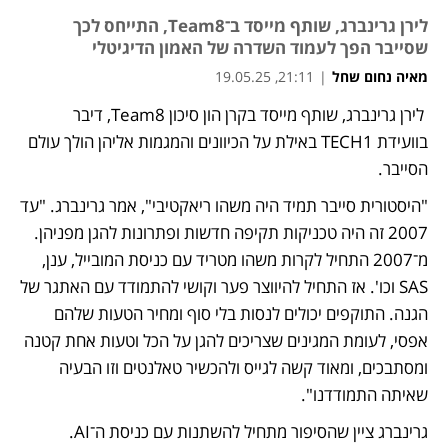
לירן גרינברג, שותף מייסד ב־Team8, התייחס לכך
שסייבר הפך לעמוד השדרה של האמון הדיגיטלי
מאיה נחום שחל
|
21:11, 19.05.25
 לירן גרינברג, שותף מייסד בקרן הון סיכון Team8, דיבר 
בוועידת TECH1 באילת על הכיוונים והמגמות אליהן הולך עולם 
הסייבר. 
"היסטורית סייבר תמיד היה משהו ריאקטיבי", אמר גרינברג. "עד 
2007 זה היה טכניקות תקיפה חדשות ופתרונות להגן מפניהן. 
מ־2007 התחיל לקרות משהו מטריד עם כניסת המובייל, ענן, 
SAS וכו'. אז התחיל להיווצר פער וקושי להתמודד עם האתגר של 
הגנה. התוקפים יכולים לנסות בלי סוף ומחיר הטעות שלהם 
אפסי, לעומת המגינים שצריכים להגן על הכל וטעות אחת קטנה 
ומסתבכים, ומאוד קשה לגייס ולהכשיר טאלנטים וזו הבעיה 
שאיתה התמודדנו".
גרינברג ציין שהסיפור מתחיל להשתנות עם כניסת ה־AI. 