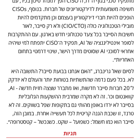
מתפקיד טכני בגוף ה־IT, ה־CISO הפך למנהל סיכון בכיר, עם 
חשיפה משמעותית לדירקטוריונים של חברות. בנוסף, CISOs 
הופכים להיות חברי דירקטוריון בעצמם וכן מתקדמים להיות 
מובילי הטכנולוגיה כולה (CIO/CTO) ולא רק סייבר, לאור 
חשיבות הסייבר בכל צעד טכנולוגי חדש בארגון. עם ההתקרבות 
לסופר אינטיליגנציה של AI, תפקיד ה־CISO יתפתח למי שיהיה 
אחראי לסוכני AI שסוטים מדרך הישר, שינוי דרמטי בתחום 
האחריות״. 
‏‎לסיום שאל גרינברג, "האם אנחנו בבועת סייבר? התשובה היא 
לא. בכל פעם נדמה שהתשתיות בטוחות יותר והעולם לא יזדקק 
ל־20 חברות סייבר חדשות, ואז מתברר שצצה חזית חדשה - AI, 
קוואנטום וכו'. זה לא מקרה שמרבית ההשקעות הגלובליות 
בסייבר לא ירדו באופן מהותי גם בתקופות שפל בשווקים. זה לא 
טרנד, זו שכבת הגנה קריטית לכל תעשייה אחרת. במובן הזה, 
סייבר הוא כמו חשמל: כשפועל – שקט. כשנכשל – קטסטרופה״.
תגיות