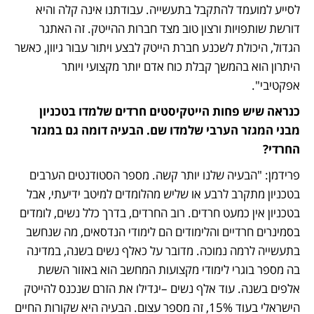
לסייע למועמד להתקבל בתעשייה. עבודתנו אינה קלה והיא 
דורשת שותפויות ורצון טוב מצד חברות ההייטק. זה האתגר 
הגדול, היכולת לשכנע חברת הייטק לבצע ויתור עבור גיוון, כאשר 
היתרון הוא בהמשך קבלת כוח אדם יותר מקצועי ויותר 
אפקטיבי".
כנראה שיש פחות הייטקיסטים חרדים שלמדו בטכניון 
מבני המגזר הערבי שלמדו שם. הבעיה דומה גם במגזר 
החרדי? 
פרידמן: "הבעיה שלנו יותר קשה. מספר הסטודנטים הערבים 
בטכניון מתקרב לרבע או שליש מהלומדים למיטב ידיעתי, אבל 
בטכניון אין כמעט חרדים. רוב החרדים, בדרך כלל נשים, לומדים 
בסמינרים חרדיים והלימודים הם לימודי הנדסאים, מה שנחשב 
בתעשייה לרמה נמוכה. מדובר על כאלף נשים בשנה, במדינה 
בה מספר בוגרי לימודי מקצועות המחשב הוא באזור הששת 
אלפים בשנה. עוד אלף נשים –יגדילו את הזרם שנכנס להייטק 
הישראלי בעוד 15%, זה מספר עצום. הבעיה היא שקורות החיים 