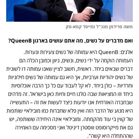
משה פרידמן מנכ"ל ומייסד קמא-טק
ואם מדברים על נשים, מה אתם עושים בארגון QueenB?
אלג׳ם: QueenB היא עמותה של נשים צעירות ונערות. 
העמותה הוקמה על ידי נשים, ונשים, גיוון וכמובן הכלה הם 
דברים שבאים ביחד. ראשית, חשוב לציין שאנו עמותה דו לשונית 
של נשים יהודיות וערביות, אך היא גם עמותה של נשים חילוניות 
וחרדיות – כולן ביחד. לא קל לעבוד עם כל כך הרבה אוכלוסיות 
ביחד וזו המציאות שבה כולנו חיים וחיות כאן בישראל. זה מדהים 
שבחברה האזרחית אנו יודעות כיצד לעשות את זה – התעשייה 
היא מנוע של הדבר הזה ואין פלא שחברות כמו מובילאיי שותפות 
של קווין בי עוד מהקמתה. ומובילאיי אינה היחידה ששותפה, יש 
גם את מייקרוסופט וווסטרן דיגיטל ואני מסכימה עם האמירה 
שההתחלה היא קשה". 