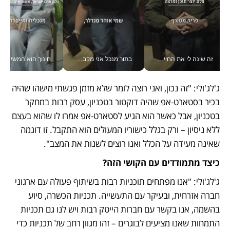
זה שינה לי את החיים: איך עידו איז'ק הופך את הסמארטפון לכלי צילום מקצועי_v
בתור מנכל אני מקבל מאות החלטות ביום, וה- Galaxy Z Fold8 Ultra עוזר לי לחתוך אותן מהר יותר_v
חינוך הוא המש
ג'לג'ולי: "זה נכון, ואני רוצה לומר שלא מזמן פגשתי מישהו שהיה 
בכיר בסטארט-אפ שהיה דוקטור בטכניון, עסק רבות במחקר 
בטכניון, אבל כאשר הוא הגיע לסטארט-אפ אמרו לו שהוא בעצם 
ללא ניסיון – ורק בגלל כישוריו המעולים הוא התקבל. זו דוגמה 
שאינה מעידה על הכלל ואנו רוצים לשנות את המצב".
כיצד מתמודדים עם הקושי הזה?
ג'לג'ולי: "אנו מפתחים תוכניות רבות בשיתוף פעולה עם ארגוני 
חברה אזרחית, ובעיקר עם התעשייה. תכניות הכשרה, סיוע 
בהשמה, אנו בקשר עם חברות הייטק רבות ויש לנו גם תכניות 
התמחות שאנו מציעים לבוגרים – זהו מגוון רחב של תכניות כדי 