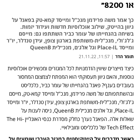
או 8200"
כך אמר משה פרידמן מנכ"ל ומייסד קמא-טק בפאנל על
גיוון בהייטק, שילוב אוכלוסיות חדשות ועידוד יזמות.
בשיחה בהנחייתו של עומר כביר השתתפו גם: מייסם
ג'לג'ולי, מנכ"לית-משותפת בארגון צופן, עידן טנדלר, יו"ר
ומייסד Place-IL וגל אלג׳ם, מנכ״לית QueenB
תומר הדר
|
11:57, 21.11.22
כיצד מייצרים שיווין הזדמנויות לכל המגזרים ומכשירים אוכלוסיות 
נוספות, והאם גיוון תעסוקתי הוא המפתח לצמצום המחסור 
בעובדים בענף? פאנל בהנחייתו של עומר כביר, כלכליסט 
ובהשתתפותם של משה פרידמן, מנכ"ל ומייסד קמא-טק, מייסם 
ג'לג'ולי, מנכ"לית-משותפת בארגון צופן, עידן טנדלר, יו"ר ומייסד 
Place-IL, וגל אלג׳ם מנכ״לית QueenB, ניסה לענות על 
שאלות אלה. הפאנל נערך כחלק מסדרת כנסי האונליין The Hi-
Tech Effect של כלכליסט ומובילאיי.
כאשר מדברים על הייטקיסטים במגזר הערבי שומעים על 