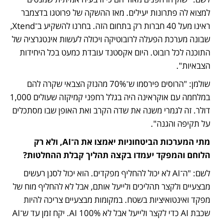
למצוא לה פתרונות יעילים. מאז ההשקה של פרוטגו בדצמבר 
ראינו מעל 40 חברות רק בתחום הזה. בחרנו להשקיע ב־Xtend, 
שבונה מערכת הפעלה לרובוטיקה ויכולה לעשות אינטגרציה של 
התוכנה לכל רובוט. היום אקסטנד עובדת כמעט בכל היחידות 
הצבאיות".
שולמן: "הרוסים פירסמו ש־70% מהנזק הצבאי שקרה להם 
במלחמה עם אוקראינה היה בגלל רחפני קמיקזה שעולים 1,000 
דולר. זה לגמרי משנה את שדה הקרב ואת האופן שבו מסתכלים 
על תקיפה והגנה".
מתי המערכות הביטחוניות יאמצו את ה־AI, ולא רק 
הלוחם והמפקד יעמדו בקצה תהליך קבלת ההחלטות?
לשם: "ה־AI לא יכול להחליף מפקדים. הוא יכול לסנן רעשים 
מבצעיים ולקצר תהליכים ולייעל אותם, אבל לא להחליף מוח של 
מפקד ואינטואיציות בשטח. במקומות מבצעיים צריכה להיות 
שכבת AI כדי לקצר ולייעל אבל לא 100% AI. יקח זמן עד ש־AI 