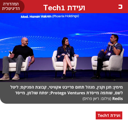
המהדורה
ועידת Tech1
הדיגיטלית
מימין: חנן וקנין, מנהל תחום פרייבט אקוויטי, קבוצת הפניקס; ליטל
לשם, שותפה מייסדת Protego Ventures; יפתח שולמן, מייסד
Redis
(צילום: ריאן פרויס)
ועידת Tech1