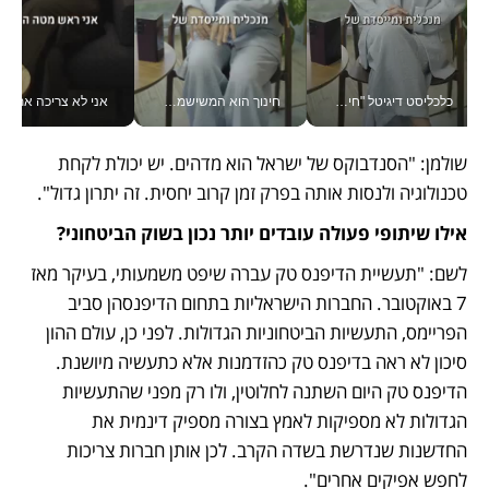
כלכליסט דיגיטל "חינוך הוא המשימה של החיים שלי"_v
חינוך הוא המשישמה של החיים שלי - V
אני לא צריכה את המשרד:
שולמן: "הסנדבוקס של ישראל הוא מדהים. יש יכולת לקחת 
טכנולוגיה ולנסות אותה בפרק זמן קרוב יחסית. זה יתרון גדול".
אילו שיתופי פעולה עובדים יותר נכון בשוק הביטחוני?
לשם: "תעשיית הדיפנס טק עברה שיפט משמעותי, בעיקר מאז 
7 באוקטובר. החברות הישראליות בתחום הדיפנסהן סביב 
הפריימס, התעשיות הביטחוניות הגדולות. לפני כן, עולם ההון 
סיכון לא ראה בדיפנס טק כהזדמנות אלא כתעשיה מיושנת. 
הדיפנס טק היום השתנה לחלוטין, ולו רק מפני שהתעשיות 
הגדולות לא מספיקות לאמץ בצורה מספיק דינמית את 
החדשנות שנדרשת בשדה הקרב. לכן אותן חברות צריכות 
לחפש אפיקים אחרים".