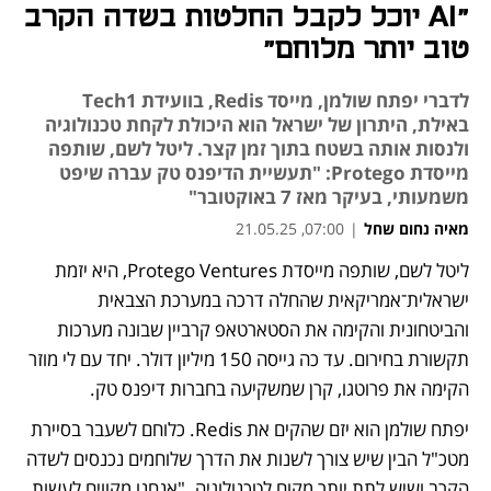
"AI יוכל לקבל החלטות בשדה הקרב
טוב יותר מלוחם"
לדברי יפתח שולמן, מייסד Redis, בוועידת Tech1
באילת, היתרון של ישראל הוא היכולת לקחת טכנולוגיה
ולנסות אותה בשטח בתוך זמן קצר. ליטל לשם, שותפה
מייסדת Protego: "תעשיית הדיפנס טק עברה שיפט
משמעותי, בעיקר מאז 7 באוקטובר"
מאיה נחום שחל
|
07:00, 21.05.25
ליטל לשם, שותפה מייסדת Protego Ventures, היא יזמת 
נפתח בכרטיסייה חדשה
ישראלית־אמריקאית שהחלה דרכה במערכת הצבאית 
והביטחונית והקימה את הסטארטאפ קרביין שבונה מערכות 
תקשורת בחירום. עד כה גייסה 150 מיליון דולר. יחד עם לי מוזר 
הקימה את פרוטגו, קרן שמשקיעה בחברות דיפנס טק.
יפתח שולמן הוא יזם שהקים את Redis. כלוחם לשעבר בסיירת 
מטכ"ל הבין שיש צורך לשנות את הדרך שלוחמים נכנסים לשדה 
הקרב ושיש לתת יותר מקום לטכנולוגיה. "אנחנו מקווים לעשות 