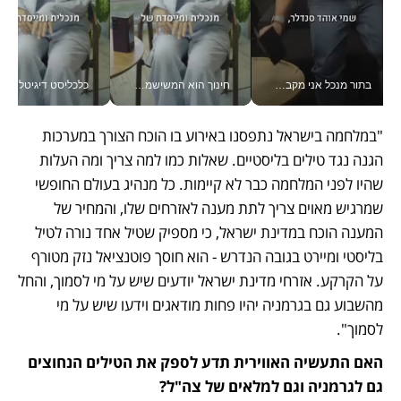
בתור מנכל אני מקבל מאות החלטות ביום, וה- Galaxy Z Fold8 Ultra עוזר לי לחתוך אותן מהר יותר_v
חינוך הוא המשישמה של החיים שלי - V
כלכליסט דיגיטל
"במלחמה בישראל נתפסנו באירוע בו הוכח הצורך במערכות 
הגנה נגד טילים בליסטיים. שאלות כמו למה צריך ומה העלות 
שהיו לפני המלחמה כבר לא קיימות. כל מנהיג בעולם החופשי 
שמרגיש מאוים צריך לתת מענה לאזרחים שלו, והמחיר של 
המענה הוכח במדינת ישראל, כי מספיק שטיל אחד נורה לטיל 
בליסטי ומיירט בגובה הנדרש - הוא חוסך פוטנציאל נזק מטורף 
על הקרקע. אזרחי מדינת ישראל יודעים שיש על מי לסמוך, והחל 
מהשבוע גם בגרמניה יהיו פחות מודאגים וידעו שיש על מי 
לסמוך".
האם התעשיה האווירית תדע לספק את הטילים הנחוצים 
גם לגרמניה וגם למלאים של צה"ל?