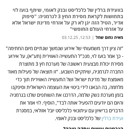
בוועידת ברלין של כלכליסט ובנק לאומי, שיתף בועז לוי
בתחושות לקראת מסירת החץ 3 לגרמניה: "סיפוק
אדיר, הטיל הזה יגן לא רק על אזרחי מדינת ישראל אלא
על אזרחי העולם החופשי"
מאיה נחום שחל
|
12:53, 03.12.25
"זה ציון דרך משמעותי של אירוע שנמשך שנתיים מיום החתימה" 
נפתח בכרטיסייה חדשה
- כך אמר בועז לוי, מנכ"ל התעשייה האווירית (תע"א), על אירוע 
מסירת יכולת מבצעית ראשונה של מערכת חץ 3 מתוצרת 
החברה לגרמניה, שיתקיים השבוע. "זו תוצאה של פעילות מאוד 
מאומצת של מדינת ישראל ושל התעשייה האווירית תוך כדי 
מלחמה, בה הבאנו לידי ביטוי את העוצמה הישראלית וסיפקנו 
בזמן מערכת נשק שלמה, הדרכנו את השותפים שלנו בגרמניה 
והיום הם יודעים להפעיל אותה לבד", הוסיף. לוי אמר את 
הדברים בריאיון עם עיתונאי כלכליסט יובל אזולאי, במסגרת 
ועידת ברלין
 של כלכליסט ובנק לאומי.
הגרמנים עושים עסקה טובה?