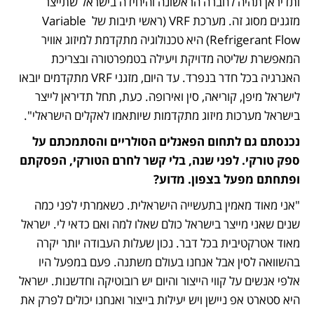
ותדיראן תהיה לחברה הראשונה והיחידה בישראל שתייצר 
מזגנים מסוג זה. מערכת VRF (ראשי תיבות של Variable 
Refrigerant Flow) היא טכנולוגיה מתקדמת למיזוג אוויר 
המאפשרת שליטה מדויקת ויעילה בטמפרטורה ובצריכת 
האנרגיה בכל חדר בנפרד. עד היום, מזגני VRF מתקדמים יובאו 
לישראל מיפן, קוריאה, סין ואירופה. כעת, תחל תדיראן לייצר 
בישראל מערכות מיזוג מתקדמות שיותאמו לאקלים הישראלי".
נכנסתם גם לתחום הפאנלים הסולריים והסתמכתם על 
ספק טורקי. לפני שנה, בלי קשר לחרם הטורקי, הפסקתם 
ופתחתם מפעל בצפון. מדוע?
"אני מאוד מאמין בתעשייה הישראלית. כשאמרתי לפני כמה 
שנים שאני מייצר בישראל כולם שאלו למה ואם כדאי לי. ישראל 
מאוד אטרקטיבית בכל דבר. נכון שעלות העבודה יותר יקרה 
בהשוואה לסין אבל אנחנו בעולם משתנה. פעם במפעל היו 
אלפי אנשים על קווי הייצור והיום יש רובוטיקה וחדשנות. ישראל 
היא סטארט אפ ניישן ויש יעילות בייצור ואנחנו יכולים לפרק את 