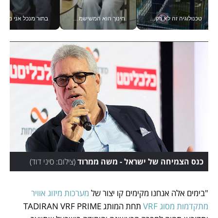
טכנולוגיה זה לא רק בהייטק: גם תעשיית המזון הישראלית מאמצת כלי AI, אוטומציה וניתוח דאטה בזמן אמת
חינוך הוא המשישמה של החיים שלי - V
בתור מנכל אני מקבל מאות הח
כנס הצמיחה של ישראל - משה ממרוד
(
צילום: סיני דוד
)
"בימים אלה אנחנו מקימים קו יצור של 
מערכות מיזוג אוויר 
מתקדמות מסוג VRF
 תחת המותג TADIRAN VRF PRIME 