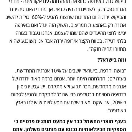
ביקוש גדול באירופה כתוצאה מהמלחמה עם אקוראינה - מחירי 
הגז והנפט זינקו לשמיים וזה היה כדאי. אך מחירי האנרגיה ירדו 
והביקוש ירד. היום המדינות שרוצות להגיע ל-60% יכולות להשיג 
את זה רק באמצעות תמריצים. השוק הזה יגדל ואם באירפה 
יגיעו לחצי מהיעדים שהם שמו לעצמם, אנחנו נעבוד בצורה 
בלתי רגילה. בטווח הקצר אירופה ירדה אבל אני משוכנע שהיא 
תחזור ותהיה חזקה".
ומה בישראל?
"בושה וחרפה. בישראל יושבים על 10% אנרגיה מתחדשת. 
בעזה לפני המלחמה היתה יותר. אנחנו ברמה מאוד ירודה של 
אנרגיה מתחדשת, הכל תקוע ולא מתקדם. יש עכשיו ניסיון 
לדחיפה מסוימת ברגולציה כדי שנוכל להתקדם ולהגיע לפחות 
ל-20%. אני שקט ומאוד שלם עם הפעילויות שיש לנו בארץ 
באירופה".
בענף מוצרי החשמל כבר אין כמעט מותגים פרטיים כי 
הספקיות הבינלאומיות נכנסו עם מותגים משלהן. אתם 